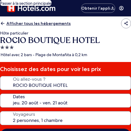
Passer à la section principale
Obtenir l’appli
Afficher tous les hébergements
Hôte particulier
ROCIO BOUTIQUE HOTEL
Hébergement
3.0 étoiles
Hôtel avec 2 bars - Plage de Montañita à 0,2 km
Choisissez des dates pour voir les prix
Où allez-vous ?
Dates
Voyageurs