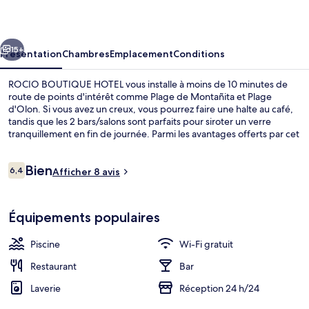
HOTEL
cédent
Suivant
15+
Présentation
Chambres
Emplacement
Conditions
ROCIO BOUTIQUE HOTEL vous installe à moins de 10 minutes de
route de points d'intérêt comme Plage de Montañita et Plage
d'Olon. Si vous avez un creux, vous pourrez faire une halte au café,
tandis que les 2 bars/salons sont parfaits pour siroter un verre
tranquillement en fin de journée. Parmi les avantages offerts par cet
hébergement : un bar à la plage et une piscine pour enfants.
Avis
Bien
6,4
Afficher 8 avis
6,4 sur 10
voyageurs
Restaurant
Équipements populaires
Piscine
Wi-Fi gratuit
Restaurant
Bar
Laverie
Réception 24 h/24