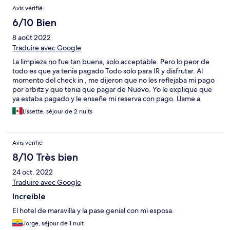
Avis vérifié
6/10 Bien
8 août 2022
Traduire avec Google
La limpieza no fue tan buena, solo acceptable. Pero lo peor de
todo es que ya tenia pagado Todo solo para IR y disfrutar. Al
momento del check in , me dijeron que no les reflejaba mi pago
por orbitz y que tenia que pagar de Nuevo. Yo le explique que
ya estaba pagado y le enseñe mi reserva con pago. Llame a
orbitz y me dijeron que tenian Todo procesado pero en El hotel
Lissette, séjour de 2 nuits
no Les reflejaba . Finalmente orbitz me dijo que pague y que
Ellos me devolvian. Obviamente no pague de nuevo porque ya
habia pagado por orbitz. En El hotel me dijeron que estaba
Avis vérifié
pasando Este problema seguido porque Ellos ya no estan
trabajando con orbitz o booking desde la pandemia. Entonces
8/10 Très bien
no entiendo porque permiten hacer reservas y no sacan El hotel
24 oct. 2022
de esta pagina. Definitivamente mala experiencia, SI quieren ir ,
vayan pero paguen alla. Pero me dañaron la vacaciones ya que
Traduire avec Google
estuve una hora tratando de explicar y hacerles entender que ya
Increíble
habia pagado mediante orbitz y que no iba a Pagar de Nuevo.
NO PAGUEN mediante Este Medio.
El hotel de maravilla y la pase genial con mi esposa.
Jorge, séjour de 1 nuit