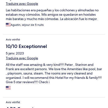
Traduire avec Google
Las habitaciones era pequeñas y los colchones y almohadas no
estaban muy cómodos. Mis amigos se quedaron en hostales
más baratas y mucho más cómodas. La ubicación fue lo mejor.
Agustin, séjour de 5 nuits
Avis vérifié
10/10 Exceptionnel
5 janv. 2023
Traduire avec Google
All the staff was amazing & very kind!!!! Peter , Stariron and
Frank are excellent persons. We love the Amenities like pool, bar
, playroom, sauna, steam. The rooms are very cleaned and
organized. I will recommend this Hotel for my friends & family!!!!
Give 5 star reviews!!!! Check i
Avis vérifié