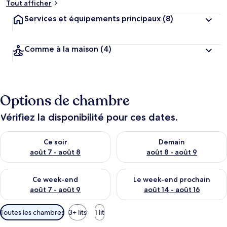
Tout afficher
Services et équipements principaux
(8)
Comme à la maison
(4)
Options de chambre
Vérifiez la disponibilité pour ces dates.
Vérifier la disponibilité pour ce soir août 7 - août 8
Vérifier la disponibilité pour 
Ce soir
Demain
août 7 - août 8
août 8 - août 9
Vérifier la disponibilité pour ce week-end août 7 - août 9
Vérifier la disponibilité pour 
Ce week-end
Le week-end prochain
août 7 - août 9
août 14 - août 16
Filtres
Toutes les chambres
3+ lits
1 lit
disponibles