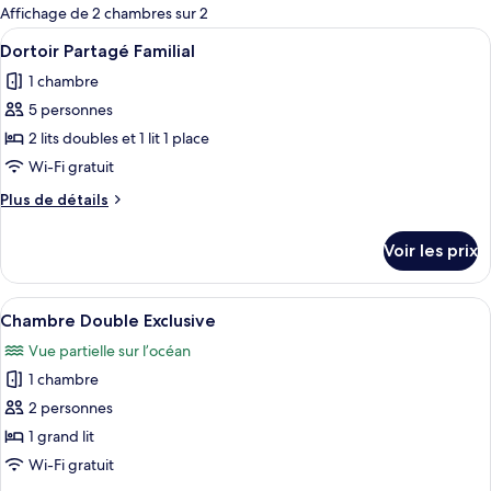
pour
Affichage de 2 chambres sur 2
les
Afficher
Une pièce spacieuse avec des plafonds
3
Dortoir Partagé Familial
chambres
toutes
1 chambre
les
5 personnes
photos
pour
2 lits doubles et 1 lit 1 place
ce
Wi-Fi gratuit
type
Plus
Plus de détails
de
de
chambre :
détails
Voir les prix
sur
Dortoir
le
Partagé
type
Afficher
Un lit bien fait, avec une literie bleu
Familial
2
de
Chambre Double Exclusive
toutes
chambre
Vue partielle sur l’océan
Dortoir
les
Partagé
1 chambre
photos
Familial
pour
2 personnes
ce
1 grand lit
type
Wi-Fi gratuit
de