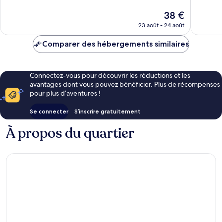
Exceptionnel,
25 avis
Le
38 €
317 avis
nouveau
23 août - 24 août
prix
est
Comparer des hébergements similaires
de
38 €
Connectez-vous pour découvrir les réductions et les
avantages dont vous pouvez bénéficier. Plus de récompenses
pour plus d’aventures !
Se connecter
S’inscrire gratuitement
À propos du quartier