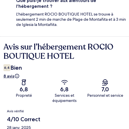
Que puis-je trouver aux alentours de
l'hébergement ?
L'hébergement ROCIO BOUTIQUE HOTEL se trouve à
seulement 2 min de marche de Plage de Montañita et à 3 min
de Iglesia la Montañita.
Avis sur l’hébergement ROCIO
Avis
BOUTIQUE HOTEL
Bien
6,4
8 avis
6,8
6,8
7,0
Propreté
Services et
Personnel et service
équipements
Avis
Avis vérifié
4/10 Correct
28 janv. 2025