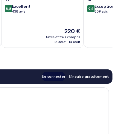
8.8
9.6
Excellent
Exceptionnel
8,8
9,6
sur
sur
438 avis
859 avis
10,
10,
Excellent,
Exceptionnel,
438 avis
859 avis
Le
220 €
nouveau
taxes et frais compris
tax
prix
13 août - 14 août
est
de
220 €
Se connecter
S’inscrire gratuitement