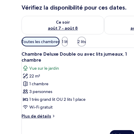
Vérifiez la disponibilité pour ces dates.
Vérifier la disponibilité pour ce soir août 7 - août 8
Vérifier la di
Ce soir
août 7 - août 8
a
Filtres
Toutes les chambres
1 lit
2 lits
disponibles
Afficher
Une chambre à coucher compren
pour
6
Chambre Deluxe Double ou avec lits jumeaux, 1
toutes
les
chambre
les
chambres
Vue sur le jardin
photos
22 m²
pour
1 chambre
ce
type
3 personnes
de
1 très grand lit OU 2 lits 1 place
chambre :
Wi-Fi gratuit
Chambre
Plus
Plus de détails
Deluxe
de
Double
détails
sur
ou