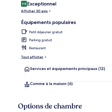
Avis
Exceptionnel
9,8
9,8 sur 10
voyageurs
Afficher 30 avis
Entrée de l’
Équipements populaires
Petit déjeuner gratuit
Parking gratuit
Restaurant
Tout afficher
Services et équipements principaux
(12)
Comme à la maison
(6)
Options de chambre