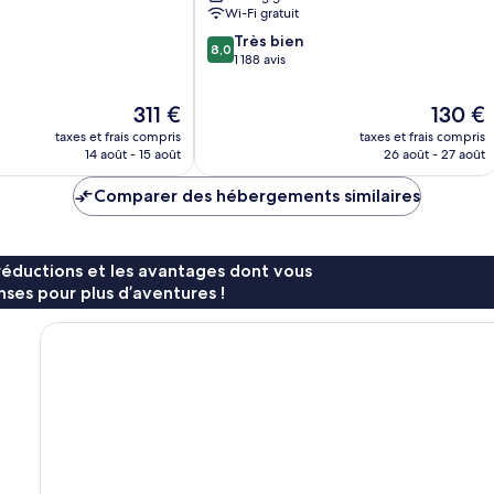
Wi-Fi gratuit
8.0
Très bien
8,0
sur
1 188 avis
10,
Très
Le
Le
311 €
130 €
bien,
nouveau
nouveau
taxes et frais compris
taxes et frais compris
1 188 avis
prix
prix
14 août - 15 août
26 août - 27 août
est
est
de
de
Comparer des hébergements similaires
311 €
130 €
réductions et les avantages dont vous
ses pour plus d’aventures !