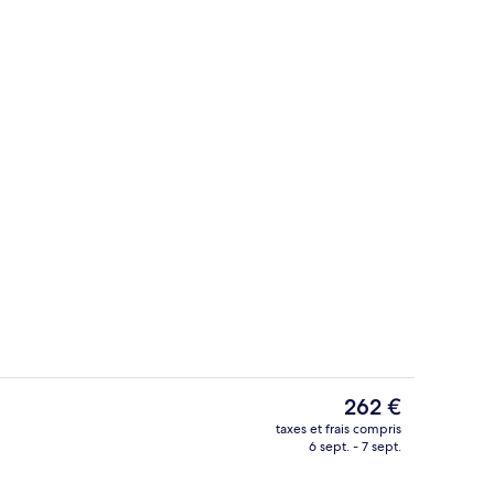
e
Terrasse/Patio
Le
262 €
prix
taxes et frais compris
actuel
6 sept. - 7 sept.
Restaurant
est
de