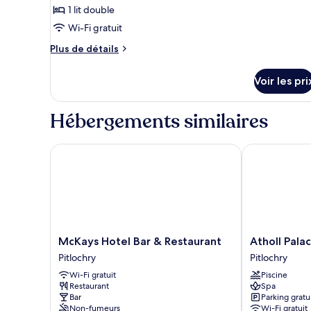
1 lit double
chambre :
Chambre
Wi-Fi gratuit
Double
Plus
Plus de détails
Supérieure,
de
détails
1
Voir les pri
sur
lit
le
double
type
Hébergements similaires
de
chambre
Chambre
McKays Hotel Bar & Restaurant
Atholl Palace
Double
Supérieure,
1
lit
double
McKays
Atholl
McKays Hotel Bar & Restaurant
Atholl Pala
Hotel
Palace
Pitlochry
Pitlochry
Bar
Hotel
Wi-Fi gratuit
Piscine
&
Pitlochry
Restaurant
Spa
Restaurant
Bar
Parking gratu
Pitlochry
Non-fumeurs
Wi-Fi gratuit