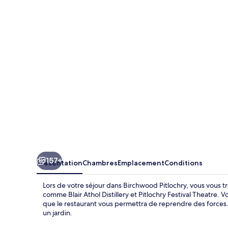
Pitlochry
157+
Présentation
Chambres
Emplacement
Conditions
Lors de votre séjour dans Birchwood Pitlochry, vous vous 
comme Blair Athol Distillery et Pitlochry Festival Theatre.
que le restaurant vous permettra de reprendre des forces. 
un jardin.