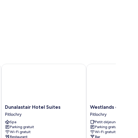
Dunalastair Hotel Suites
Westlands of Pitlochry
Dunalastair
Westlands
Dunalastair Hotel Suites
Westlands of Pitloch
Hotel
of
Pitlochry
Pitlochry
Suites
Pitlochry
Spa
Petit déjeuner gratuit
Pitlochry
Pitlochry
Parking gratuit
Parking gratuit
Wi-Fi gratuit
Wi-Fi gratuit
Restaurant
Bar