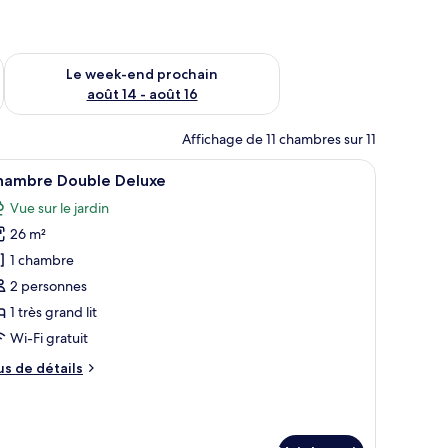
-end août 7 - août 9
Vérifier la disponibilité pour le week-end prochain août 14 - a
Le week-end prochain
août 14 - août 16
Affichage de 11 chambres sur 11
e fenêtre, un mur vert, une porte et un luminaire suspendu.
fficher
Une chambre à coucher comprenant un lit, un c
7
hambre Double Deluxe
outes
Vue sur le jardin
s
26 m²
hotos
our
1 chambre
e
2 personnes
ype
1 très grand lit
e
Wi-Fi gratuit
hambre :
us
us de détails
hambre
e
ouble
tails
eluxe
r