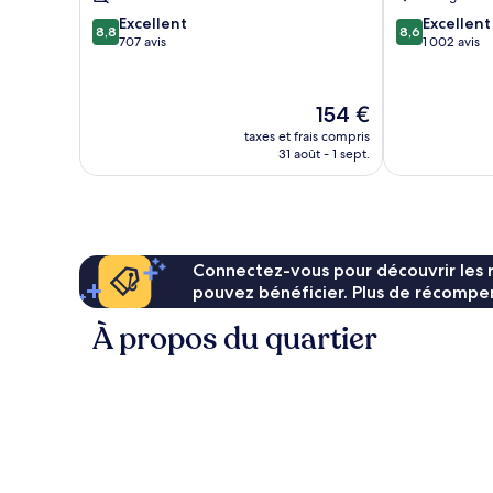
8.8
8.6
Excellent
Excellent
8,8
8,6
sur
sur
707 avis
1 002 avis
10,
10,
Excellent,
Excellent,
707 avis
1 002 avis
Le
154 €
nouveau
taxes et frais compris
prix
31 août - 1 sept.
est
de
154 €
Connectez-vous pour découvrir les 
pouvez bénéficier. Plus de récompen
À propos du quartier