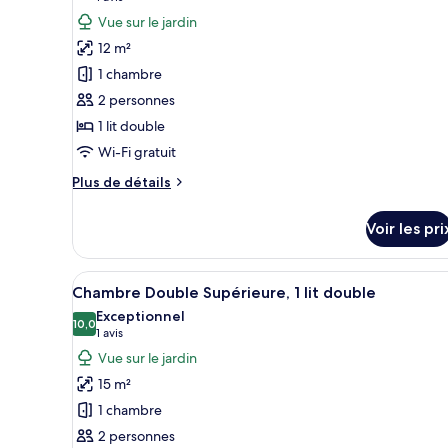
Double
photos
Vue sur le jardin
Deluxe,
pour
1
12 m²
ce
très
1 chambre
grand
type
lit
2 personnes
de
1 lit double
chambre :
Chambre
Wi-Fi gratuit
Double
Plus
Plus de détails
Confort,
de
détails
1
Voir les pri
sur
lit
le
double
type
Afficher
Un lit bien fait, avec des orei
7
de
Chambre Double Supérieure, 1 lit double
toutes
chambre
Exceptionnel
Chambre
les
10,0
10,0 sur 10
(1 avis)
1 avis
Double
photos
Vue sur le jardin
Confort,
pour
1
15 m²
ce
lit
1 chambre
double
type
2 personnes
de