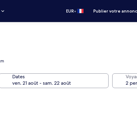
•
s
EUR
Publier votre annon
 km
Dates
Voya