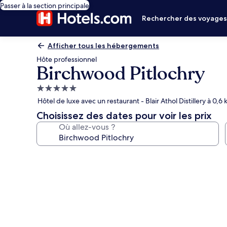
Passer à la section principale
Rechercher des voyage
Afficher tous les hébergements
Hôte professionnel
Birchwood Pitlochry
Hébergement
5.0 étoiles
Hôtel de luxe avec un restaurant - Blair Athol Distillery à 0,6
Choisissez des dates pour voir les prix
Où allez-vous ?
Galerie
photos
de
l’hébergement
Birchwood