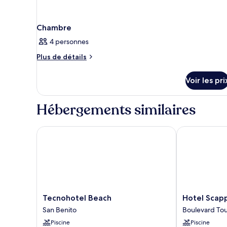
Chambre
4 personnes
Plus
Plus de détails
de
détails
Voir les pri
sur
le
type
Hébergements similaires
de
chambre
Chambre
Tecnohotel Beach
Hotel Scappa
Tecnohotel
Hotel
Tecnohotel Beach
Hotel Scap
Beach
Scappata
San Benito
Boulevard Tou
San
Boulevard
Piscine
Piscine
Benito
Touristique