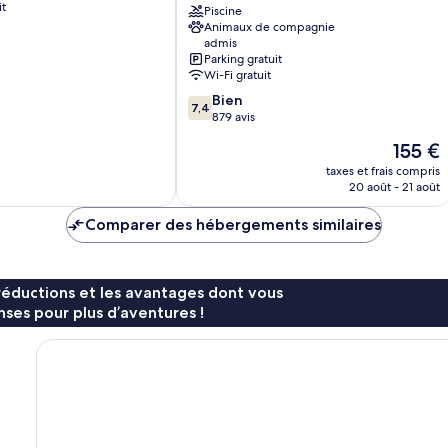
it
Convention
Piscine
Animaux de compagnie
Center
admis
All
Parking gratuit
Inclusive
Wi-Fi gratuit
Telchac
7.4
Bien
Puerto
7,4
sur
879 avis
10,
Le
155 €
Bien,
nouveau
879 avis
taxes et frais compris
prix
20 août - 21 août
est
de
Comparer des hébergements similaires
155 €
réductions et les avantages dont vous
ses pour plus d’aventures !