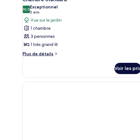
Bed,
toutes
Bed,
Exceptionnel
Sea
Sea
les
10,0
10,0 sur 10
(2 avis)
2 avis
Facing
Facing
photos
Vue sur le jardin
pour
1 chambre
ce
3 personnes
type
1 très grand lit
de
chambre :
Plus
Plus de détails
de
Chambre
détails
Standard
Voir les pri
sur
le
type
de
chambre
Chambre
Standard