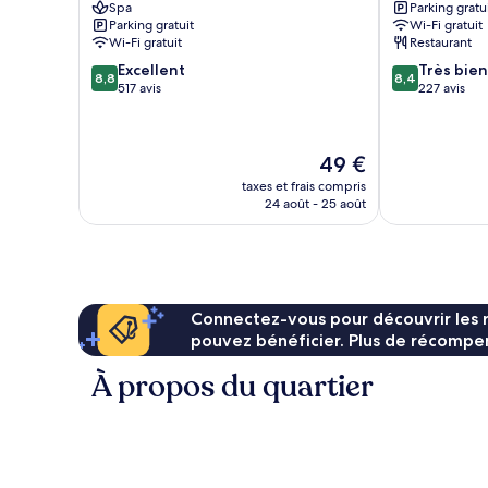
Spa
Parking gratu
Malecón
Parking gratuit
Wi-Fi gratuit
Wi-Fi gratuit
Restaurant
8.8
8.4
Excellent
Très bien
8,8
8,4
sur
sur
517 avis
227 avis
10,
10,
Excellent,
Très
517 avis
bien,
Le
49 €
227 avis
nouveau
taxes et frais compris
prix
24 août - 25 août
est
de
49 €
Connectez-vous pour découvrir les 
pouvez bénéficier. Plus de récompen
À propos du quartier