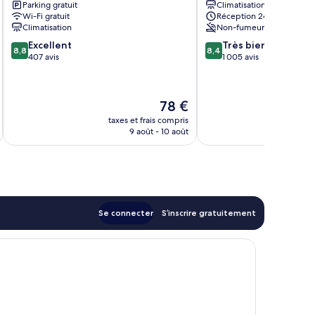
Parking gratuit
Climatisation
Touristique
Wi-Fi gratuit
Réception 24 h/24
Malecón
Climatisation
Non-fumeurs
8.8
8.4
Excellent
Très bien
8,8
8,4
sur
sur
407 avis
1 005 avis
10,
10,
Excellent,
Très
407 avis
bien,
Le
78 €
1 005 avis
nouveau
taxes et frais compris
tax
prix
9 août - 10 août
est
de
78 €
Se connecter
S’inscrire gratuitement