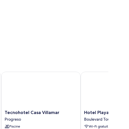
nter All Inclusive
Tecnohotel Casa Villamar
Hotel Playa Linda
Tecnohotel
Hotel
Tecnohotel Casa Villamar
Hotel Playa Linda
Casa
Playa
Progreso
Boulevard Touristique M
Villamar
Linda
Piscine
Wi-Fi gratuit
Progreso
Boulevard