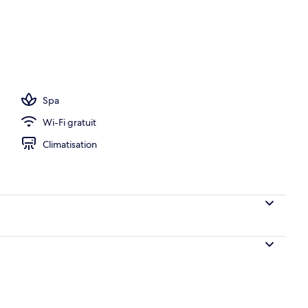
 | Coffres-forts dans les chambres, draps fournis
Spa
Wi-Fi gratuit
Climatisation