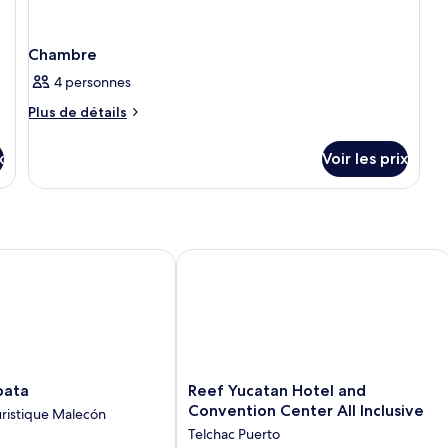
Chambre
4 personnes
Plus
Plus de détails
de
détails
x
Voir les prix
sur
le
type
de
chambre
Chambre
ta
Reef Yucatan Hotel and Convention Ce
Reef
pata
Reef Yucatan Hotel and
Yucatan
Convention Center All Inclusive
ristique Malecón
Hotel
Telchac Puerto
and