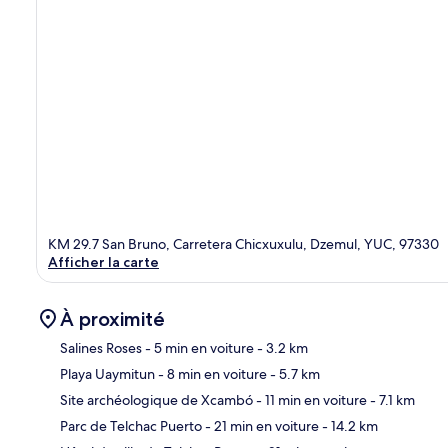
KM 29.7 San Bruno, Carretera Chicxuxulu, Dzemul, YUC, 97330
Afficher la carte
À proximité
Salines Roses
- 5 min en voiture
- 3.2 km
Playa Uaymitun
- 8 min en voiture
- 5.7 km
Car
Site archéologique de Xcambó
- 11 min en voiture
- 7.1 km
Parc de Telchac Puerto
- 21 min en voiture
- 14.2 km