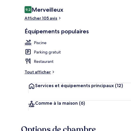
Avis
Merveilleux
9,2
9,2 sur 10
voyageurs
Afficher 105 avis
Chambre Luxe
Équipements populaires
Piscine
Parking gratuit
Restaurant
Tout afficher
Services et équipements principaux
(12)
Comme à la maison
(6)
Options de chambre