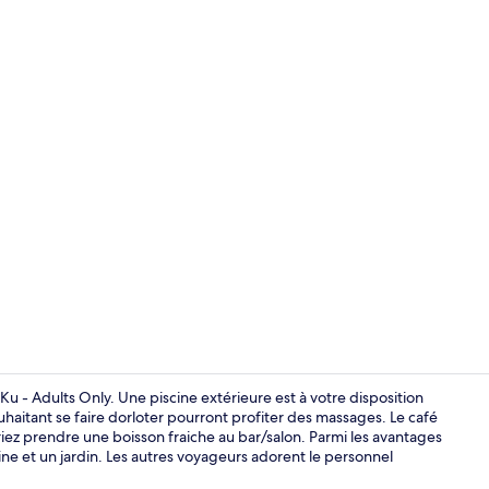
Chambre Delux
Ku - Adults Only. Une piscine extérieure est à votre disposition
itant se faire dorloter pourront profiter des massages. Le café
iez prendre une boisson fraiche au bar/salon. Parmi les avantages
Piscine extér
ne et un jardin. Les autres voyageurs adorent le personnel