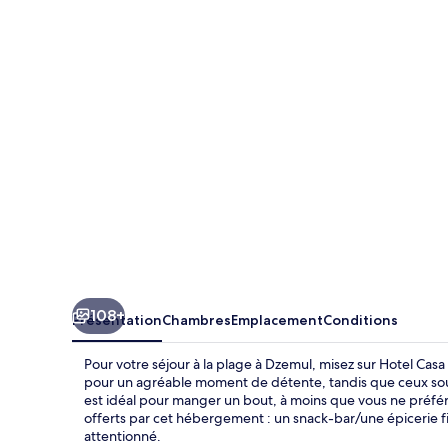
Casa
Ku
-
Adults
Only
108+
Présentation
Chambres
Emplacement
Conditions
Pour votre séjour à la plage à Dzemul, misez sur Hotel Casa 
pour un agréable moment de détente, tandis que ceux souha
est idéal pour manger un bout, à moins que vous ne préfér
offerts par cet hébergement : un snack-bar/une épicerie fi
attentionné.