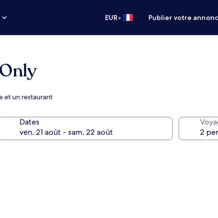
•
s
EUR
Publier votre annon
 Only
e et un restaurant
Dates
Voya