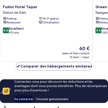
Fushin
Green
Fushin Hotel Taipei
Green
Hotel
World
District de Xizhi
Nangan
Taipei
NanGan
Parking
Wi-Fi gratuit
Parkin
District
Hotel
Restaurant
Climatisation
Restau
de
Nangan
Xizhi
8.8
8.6
Excellent
Exce
8,8
8,6
sur
sur
473 avis
1 001
10,
10,
Excellent,
Excellen
473 avis
1 001 avi
Le
60 €
nouveau
taxes et frais compris
prix
31 août - 1 sept.
est
de
Comparer des hébergements similaires
60 €
Connectez-vous pour découvrir les réductions et les
avantages dont vous pouvez bénéficier. Plus de récompenses
pour plus d’aventures !
Se connecter
S’inscrire gratuitement