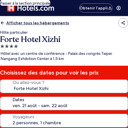
Passer à la section principale
Obtenir l’appli
Afficher tous les hébergements
Hôte particulier
Forte Hotel Xizhi
Hébergement
4.0 étoiles
Hôtel avec un centre de conférence - Palais des congrès Taipei
Nangang Exhibition Center à 1,5 km
Choisissez des dates pour voir les prix
Où allez-vous ?
Dates
Voyageurs