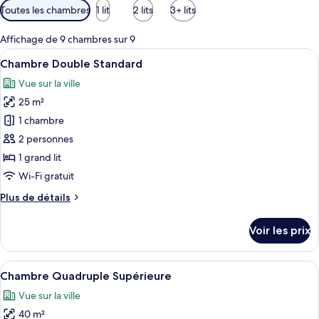
Filtres
Toutes les chambres
1 lit
2 lits
3+ lits
disponibles
pour
Affichage de 9 chambres sur 9
les
Afficher
Une chambre d’hôtel avec un grand lit
5
Chambre Double Standard
chambres
toutes
Vue sur la ville
les
25 m²
photos
pour
1 chambre
ce
2 personnes
type
1 grand lit
de
Wi-Fi gratuit
chambre :
Plus
Plus de détails
Chambre
de
Double
détails
Voir les prix
Standard
sur
le
type
Afficher
Une chambre d’hôtel avec deux lits, u
5
de
Chambre Quadruple Supérieure
toutes
chambre
Vue sur la ville
Chambre
les
Double
40 m²
photos