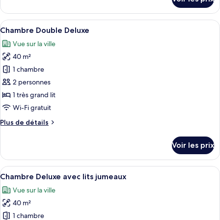
sur
Standard
le
avec
type
Afficher
Une chambre d’hôtel avec un grand lit,
lits
5
de
Chambre Double Deluxe
toutes
jumeaux
chambre
Vue sur la ville
Chambre
les
Standard
40 m²
photos
avec
pour
1 chambre
lits
ce
jumeaux
2 personnes
type
1 très grand lit
de
Wi-Fi gratuit
chambre :
Plus
Plus de détails
Chambre
de
Double
détails
Voir les prix
Deluxe
sur
le
type
Afficher
Une chambre d’hôtel avec deux lits, u
4
de
Chambre Deluxe avec lits jumeaux
toutes
chambre
Vue sur la ville
Chambre
les
Double
40 m²
photos
Deluxe
pour
1 chambre