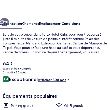
Hotel
Xizhi
cédent
Suivant
91+
Présentation
Chambres
Emplacement
Conditions
Lors de votre séjour dans Forte Hotel Xizhi, vous vous trouverez à
juste 5 minutes de voiture de points d'intérêt comme Palais des
congrès Taipei Nangang Exhibition Center et Centre de Musique de
Taipei. Vous pourrez faire une halte au café et vous dépenser au
centre de fitness. En voiture depuis l'hébergement, vous aurez
également vite rejoint des sites comme Marché nocturne de Raohe
Street et Salle de spectacles Taipei Arena. Les autres voyageurs ne
Le
64 €
disent que du bien en ce qui concerne le personnel attentionné.
prix
taxes et frais compris
actuel
24 août - 25 août
Hall
est
Avis
Exceptionnel
9,4
Afficher 308 avis
de
9,4 sur 10
voyageurs
64 €.
Équipements populaires
Parking gratuit
Wi-Fi gratuit