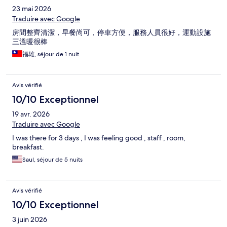
23 mai 2026
Traduire avec Google
房間整齊清潔，早餐尚可，停車方便，服務人員很好，運動設施
三溫暖很棒
福雄, séjour de 1 nuit
Avis vérifié
10/10 Exceptionnel
19 avr. 2026
Traduire avec Google
I was there for 3 days , I was feeling good , staff , room,
breakfast.
Saul, séjour de 5 nuits
Avis vérifié
10/10 Exceptionnel
3 juin 2026