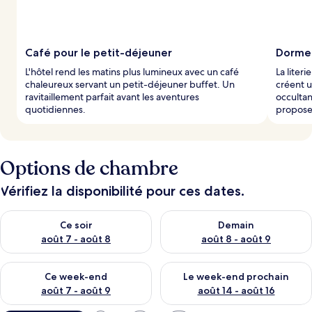
Café pour le petit-déjeuner
Dormez
L'hôtel rend les matins plus lumineux avec un café
La liter
chaleureux servant un petit-déjeuner buffet. Un
créent u
ravitaillement parfait avant les aventures
occultan
quotidiennes.
propose
Options de chambre
Vérifiez la disponibilité pour ces dates.
Vérifier la disponibilité pour ce soir août 7 - août 8
Vérifier la disponibilité pour 
Ce soir
Demain
août 7 - août 8
août 8 - août 9
Vérifier la disponibilité pour ce week-end août 7 - août 9
Vérifier la disponibilité pour 
Ce week-end
Le week-end prochain
août 7 - août 9
août 14 - août 16