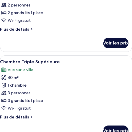
ce
2 personnes
type
2 grands lits 1 place
de
Wi-Fi gratuit
chambre :
Plus
Plus de détails
Chambre
de
Deluxe
détails
Voir les prix
avec
sur
le
lits
type
Afficher
Une chambre d’hôtel avec trois lits, u
jumeaux
5
de
Chambre Triple Supérieure
toutes
chambre
Vue sur la ville
Chambre
les
Deluxe
40 m²
photos
avec
pour
1 chambre
lits
ce
jumeaux
3 personnes
type
3 grands lits 1 place
de
Wi-Fi gratuit
chambre :
Plus
Plus de détails
Chambre
de
Triple
détails
Voir les prix