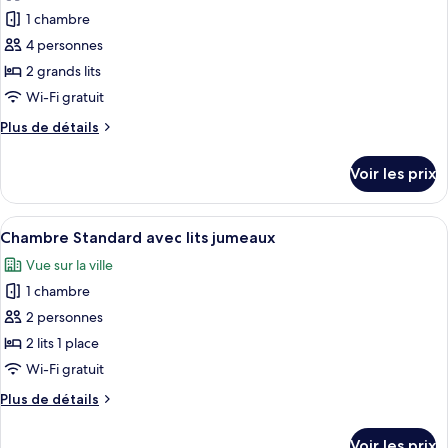
Standard
pour
1 chambre
ce
4 personnes
type
2 grands lits
de
Wi-Fi gratuit
chambre :
Plus
Plus de détails
Chambre
de
Quadruple
détails
Voir les prix
Supérieure
sur
le
type
Afficher
Une chambre d’hôtel avec deux lits, un
3
de
Chambre Standard avec lits jumeaux
toutes
chambre
Vue sur la ville
Chambre
les
Quadruple
1 chambre
photos
Supérieure
pour
2 personnes
ce
2 lits 1 place
type
Wi-Fi gratuit
de
Plus
Plus de détails
chambre :
de
Chambre
détails
Voir les prix