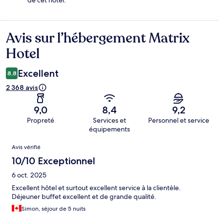
Avis sur l’hébergement Matrix
Avis
Hotel
Excellent
8,8
2 368 avis
9,0
8,4
9,2
Propreté
Services et
Personnel et service
équipements
Avis
Avis vérifié
10/10 Exceptionnel
6 oct. 2025
Excellent hôtel et surtout excellent service à la clientèle.
Déjeuner buffet excellent et de grande qualité.
Simon, séjour de 5 nuits