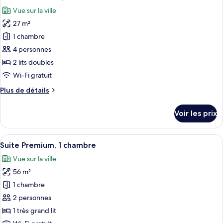
toutes
lit
chambre
Vue sur la ville
Suite
les
Junior,
27 m²
photos
1
pour
1 chambre
très
ce
grand
4 personnes
lit
type
2 lits doubles
de
Wi-Fi gratuit
chambre :
Plus
Plus de détails
Chambre
de
Deluxe,
détails
Voir les prix
2
sur
le
lits
type
Afficher
Une chambre d’hôtel moderne dotée d’u
doubles
5
de
Suite Premium, 1 chambre
toutes
chambre
Vue sur la ville
Chambre
les
Deluxe,
56 m²
photos
2
pour
1 chambre
lits
ce
doubles
2 personnes
type
1 très grand lit
de