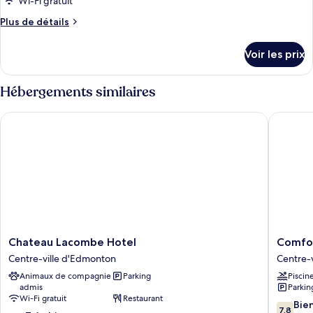
Wi-Fi gratuit
chambre :
Plus
Plus de détails
Suite
de
Premium,
détails
Voir les prix
1
sur
le
chambre
type
Hébergements similaires
de
chambre
Chateau Lacombe Hotel
Comfort
Suite
Premium,
1
chambre
Chateau
Comfort
Chateau Lacombe Hotel
Comfor
Lacombe
Inn
Centre-ville d'Edmonton
Centre-
Hotel
&
Animaux de compagnie
Parking
Piscin
Centre-
Suites
admis
Parkin
ville
Downto
Wi-Fi gratuit
Restaurant
d'Edmonton
Edmont
7.8
Bie
7,8