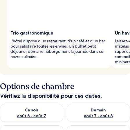
Trio gastronomique
Un hav
L'hôtel dispose d'un restaurant, d'un café et d'un bar
Laissez-
pour satisfaire toutes les envies. Un buffet petit
matelas 
déjeuner démarre hébergement la journée dans ce
supérieu
havre culinaire.
sommeil 
minibars
Options de chambre
Vérifiez la disponibilité pour ces dates.
Vérifier la disponibilité pour ce soir août 6 - août 7
Vérifier la disponibilité pour 
Ce soir
Demain
août 6 - août 7
août 7 - août 8
Vérifier la disponibilité pour ce week-end août 7 - août 9
Vérifier la disponibilité pour 