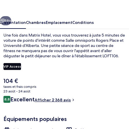
cédent
Suivant
59+
Présentation
Chambres
Emplacement
Conditions
Une fois dans Matrix Hotel, vous vous trouverez à juste 5 minutes de
voiture de points d'intérêt comme Salle omnisports Rogers Place et
Université d'Alberta. Une petite séance de sport au centre de
fitness ne manquera pas de vous ouvrir l'appétit avant d'aller
déguster le petit déjeuner ou le dîner à l'établissement LOFT106.
Cet hébergement abrite un bar / salon et une terrasse, tandis que,
petit plus pratique, les chambres bénéficient d'un réfrigérateur et
VIP Access
d'un micro-ondes. Les autres voyageurs adorent la literie de qualité
et le personnel attentionné. L'hébergement se situe à une très
Le
104 €
courte distance à pied des transports publics : Station de métro
Extérieur
prix
Corona se trouve à 3 min et Station de métro Bay-Enterprise
taxes et frais compris
actuel
23 août - 24 août
Square, à 7 min.
est
Avis
Excellent
8,8
Afficher 2 368 avis
de
8,8 sur 10
voyageurs
104 €.
Équipements populaires