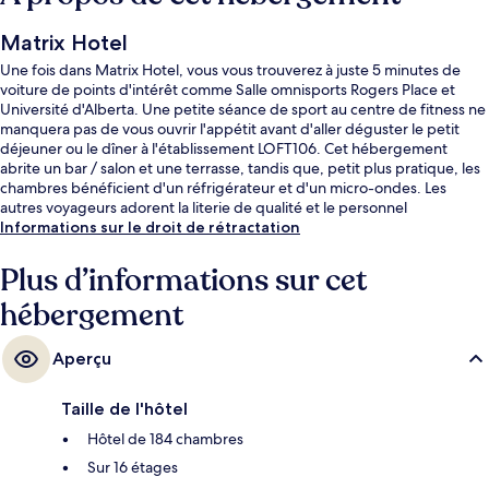
Matrix Hotel
Une fois dans Matrix Hotel, vous vous trouverez à juste 5 minutes de
voiture de points d'intérêt comme Salle omnisports Rogers Place et
Université d'Alberta. Une petite séance de sport au centre de fitness ne
manquera pas de vous ouvrir l'appétit avant d'aller déguster le petit
déjeuner ou le dîner à l'établissement LOFT106. Cet hébergement
abrite un bar / salon et une terrasse, tandis que, petit plus pratique, les
chambres bénéficient d'un réfrigérateur et d'un micro-ondes. Les
autres voyageurs adorent la literie de qualité et le personnel
attentionné. L'hébergement se situe à une très courte distance à pied
Informations sur le droit de rétractation
des transports publics : Station de métro Corona se trouve à 3 min et
Station de métro Bay-Enterprise Square, à 7 min.
Plus d’informations sur cet
hébergement
Aperçu
Taille de l'hôtel
Hôtel de 184 chambres
Sur 16 étages