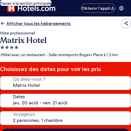
Passer à la section principale
Obtenir l’appli
Afficher tous les hébergements
Hôte professionnel
Matrix Hotel
Hébergement
4.0 étoiles
Hôtel avec un restaurant - Salle omnisports Rogers Place à 1,3 km
Choisissez des dates pour voir les prix
Où allez-vous ?
Dates
Voyageurs