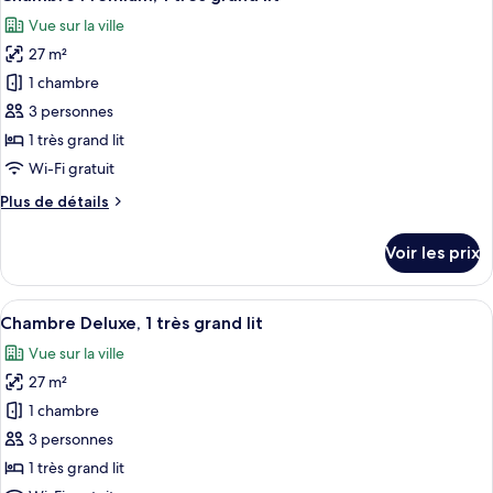
toutes
chambre
Vue sur la ville
Chambre
les
Premium,
27 m²
photos
2
pour
1 chambre
lits
ce
doubles
3 personnes
type
1 très grand lit
de
Wi-Fi gratuit
chambre :
Plus
Plus de détails
Chambre
de
Premium,
détails
Voir les prix
1
sur
le
très
type
Afficher
Vue de la chambre
grand
7
de
Chambre Deluxe, 1 très grand lit
toutes
lit
chambre
Vue sur la ville
Chambre
les
Premium,
27 m²
photos
1
pour
1 chambre
très
ce
grand
3 personnes
lit
type
1 très grand lit
de