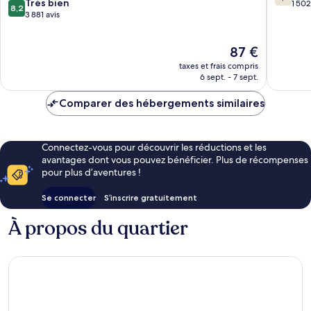
8.2
Très bien
Centre-
sur
1 502
8,2
sur
3 881 avis
ville
10,
10,
d'Edmo
Bien,
Très
1 502 avi
Le
87 €
bien,
nouveau
3 881 avis
taxes et frais compris
prix
6 sept. - 7 sept.
est
de
Comparer des hébergements similaires
87 €
Connectez-vous pour découvrir les réductions et les
avantages dont vous pouvez bénéficier. Plus de récompenses
pour plus d’aventures !
Se connecter
S’inscrire gratuitement
À propos du quartier