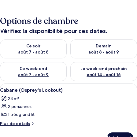
Options de chambre
Vérifiez la disponibilité pour ces dates.
Vérifier la disponibilité pour ce soir août 7 - août 8
Vérifier la disponibilité pour 
Ce soir
Demain
août 7 - août 8
août 8 - août 9
Vérifier la disponibilité pour ce week-end août 7 - août 9
Vérifier la disponibilité pour 
Ce week-end
Le week-end prochain
août 7 - août 9
août 14 - août 16
Afficher
Une terrasse en bois offrant une vue su
7
Cabane (Osprey's Lookout)
toutes
23 m²
les
2 personnes
photos
pour
1 très grand lit
ce
Plus
Plus de détails
type
de
détails
de