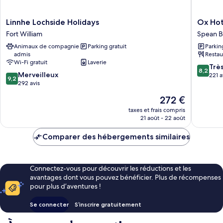
Linnhe
Ox
Linnhe Lochside Holidays
Ox Hot
Lochside
Hotel
Fort William
Spean B
Holidays
Spean
Animaux de compagnie
Parking gratuit
Parkin
Fort
Bridge
admis
Restau
William
Spean
Wi-Fi gratuit
Laverie
Bridge
8.2
Trè
8,2
9.2
Merveilleux
sur
221 a
9,2
sur
292 avis
10,
10,
Très
Le
272 €
Merveilleux,
bien,
nouveau
292 avis
taxes et frais compris
221 avis
prix
21 août - 22 août
est
de
Comparer des hébergements similaires
272 €
Connectez-vous pour découvrir les réductions et les
avantages dont vous pouvez bénéficier. Plus de récompenses
pour plus d’aventures !
Se connecter
S’inscrire gratuitement