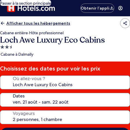
Passer à la section principale
Obtenir l’appli
Afficher tous les hébergements
Cabane entière
·
Hôte professionnel
Loch Awe Luxury Eco Cabins
Hébergement
2.5 étoiles
Cabane à Dalmally
Choisissez des dates pour voir les prix
Où allez-vous ?
Dates
Voyageurs