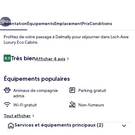
Luxury
Eco
cédent
Suivant
Cabins
10+
Présentation
Équipements
Emplacement
Prix
Conditions
Profitez de votre passage à Dalmally pour séjourner dans Loch Awe
Luxury Eco Cabins.
Avis
Très bien
8,0
Afficher 4 avis
8,0 sur 10
voyageurs
Équipements populaires
Cabane (Osprey's Lookout) | Draps fou
Animaux de compagnie
Parking gratuit
admis
Wi-Fi gratuit
Non-fumeurs
Tout afficher
Services et équipements principaux
(2)