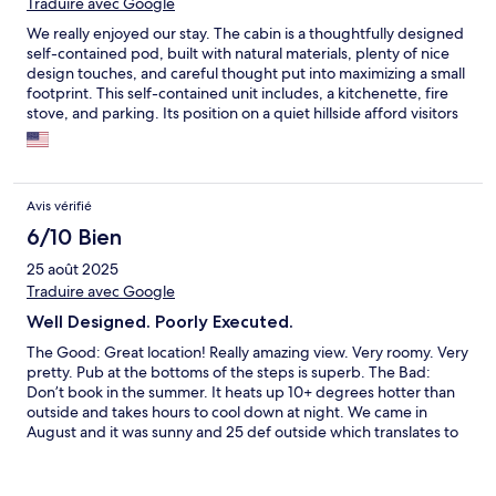
Traduire avec Google
We really enjoyed our stay. The cabin is a thoughtfully designed
self-contained pod, built with natural materials, plenty of nice
design touches, and careful thought put into maximizing a small
footprint. This self-contained unit includes, a kitchenette, fire
stove, and parking. Its position on a quiet hillside afford visitors
with a gorgeous view of mists rolling down the hills to Loch Awe.
The restaurant at the foot of the hill was excellent, and we were
able to charge our car at a charging point in their lot. A 40 min
drive to Oban and a 5min walk to Kilchurn Castle. A great option
Avis vérifié
for anyone who wants something less cookie cutter of a stay.
6/10 Bien
25 août 2025
Traduire avec Google
Well Designed. Poorly Executed.
The Good: Great location! Really amazing view. Very roomy. Very
pretty. Pub at the bottoms of the steps is superb. The Bad:
Don’t book in the summer. It heats up 10+ degrees hotter than
outside and takes hours to cool down at night. We came in
August and it was sunny and 25 def outside which translates to
35 deg inside according to our portable thermostat. Kitchen is
really poorly stocked. Two small pots big enough to cook soup
or beans only. Fridge is a crummy hotel style mini fridge, no