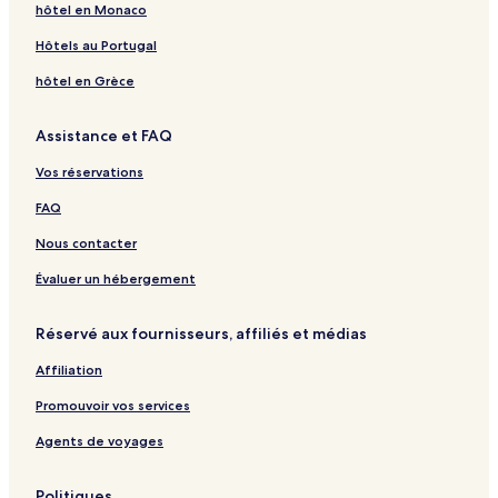
hôtel en Monaco
t
y
a
t
H
s
o
i
i
n
s
C
t
a
o
t
u
g
n
S
Hôtels au Portugal
o
u
g
t
H
s
H
g
u
t
r
e
e
o
e
o
i
hôtel en Grèce
t
e
l
u
t
t
a
C
s
e
e
Assistance et FAQ
g
o
e
l
s
e
l
Vos réservations
s
l
e
FAQ
c
t
Nous contacter
i
o
Évaluer un hébergement
n
b
Réservé aux fournisseurs, affiliés et médias
y
E
Affiliation
i
g
Promouvoir vos services
h
t
Agents de voyages
C
o
Politiques