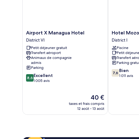
Supérieure,
1
très
grand
lit
Airport
Hotel
Airport X Managua Hotel
Hotel Moz
X
Mozonte
District VI
District I
Managua
District
Petit déjeuner gratuit
Piscine
Hotel
I
Transfert aéroport
Petit déjeune
District
Animaux de compagnie
Transfert aér
VI
admis
Parking gratu
Parking
7.6
Bien
7,6
8.6
Excellent
sur
1 011 avis
8,6
sur
1 005 avis
10,
10,
Bien,
Excellent,
1 011 avis
Le
40 €
1 005 avis
nouveau
taxes et frais compris
prix
12 août - 13 août
est
de
40 €