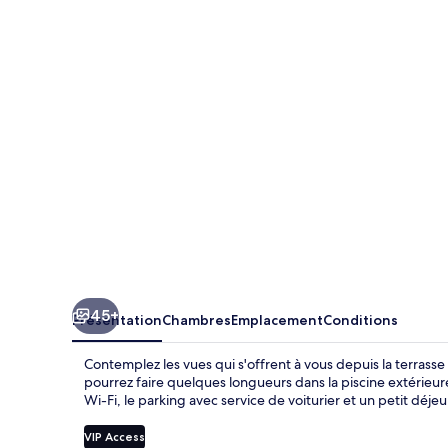
Hotel
Victoria
45+
Présentation
Chambres
Emplacement
Conditions
Contemplez les vues qui s'offrent à vous depuis la terrasse 
pourrez faire quelques longueurs dans la piscine extérieur
Wi-Fi, le parking avec service de voiturier et un petit déje
VIP Access