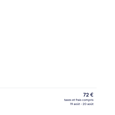
nion
Façade de l’hébergement
Le
72 €
prix
taxes et frais compris
actuel
19 août - 20 août
térieur
Suite Studio Supérieure, 1 très grand l
est
de