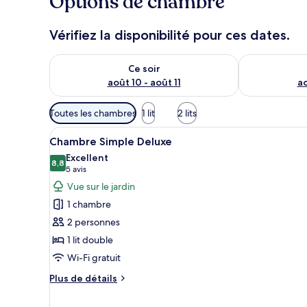
Options de chambre
i
e
u
Vérifiez la disponibilité pour ces dates.
x
Vérifier la disponibilité pour ce soir août 10 - août 11
Vérifier la di
n
Ce soir
o
août 10 - août 11
ao
t
é
Filtres
s
Toutes les chambres
1 lit
2 lits
disponibles
Afficher
Une chambre bien rangée, avec 
pour
p
5
Chambre Simple Deluxe
toutes
a
les
Excellent
r
les
8,8
chambres
8,8 sur 10
(5 avis)
5 avis
photos
l
Vue sur le jardin
pour
e
1 chambre
s
ce
2 personnes
type
v
1 lit double
de
o
Wi-Fi gratuit
chambre :
y
a
Chambre
Plus
Plus de détails
g
Simple
de
e
détails