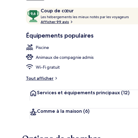
Avis
9,6
Coup de cœur
voyageurs
L
sur
Les hébergements les mieux notés par les voyageurs
e
Afficher 99 avis
10,
Façade de l’
s
Coup
Équipements populaires
de
h
cœur
é
Piscine
b
e
Animaux de compagnie admis
r
g
Wi-Fi gratuit
e
m
Tout afficher
e
n
Services et équipements principaux
(12)
t
s
l
Comme à la maison
(6)
e
s
m