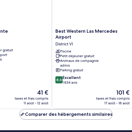
Best
onte
Best Western Las Mercedes
Western
Airport
Las
District VI
Mercedes
r gratuit
Airport
Piscine
oport
Petit déjeuner gratuit
District
it
Animaux de compagnie
VI
admis
Parking gratuit
8.6
Excellent
8,6
sur
1 834 avis
10,
Le
Le
41 €
101 €
Excellent,
nouveau
nouveau
1 834 avis
taxes et frais compris
taxes et frais compris
prix
prix
11 août - 12 août
17 août - 18 août
est
est
de
de
Comparer des hébergements similaires
41 €
101 €