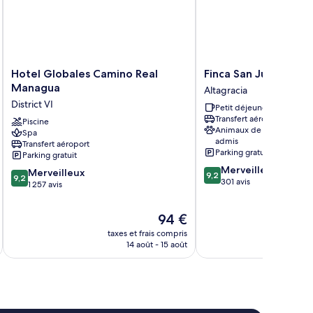
Hotel
Finca
Hotel Globales Camino Real
Finca San Juan de la I
Globales
San
Managua
Altagracia
Camino
Juan
District VI
Petit déjeuner gratuit
Real
de
Transfert aéroport
Managua
Piscine
la
Animaux de compagnie
Spa
District
Isla
admis
Transfert aéroport
VI
Altagracia
Parking gratuit
Parking gratuit
9.2
Merveilleux
9.2
Merveilleux
9,2
9,2
sur
301 avis
sur
1 257 avis
10,
10,
Merveilleux,
Merveilleux,
Le
94 €
301 avis
1 257 avis
nouveau
taxes et frais compris
tax
prix
14 août - 15 août
est
de
94 €