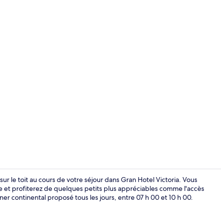
Salle de réu
sur le toit au cours de votre séjour dans Gran Hotel Victoria. Vous
e et profiterez de quelques petits plus appréciables comme l'accès
uner continental proposé tous les jours, entre 07 h 00 et 10 h 00.
Détail de l’in