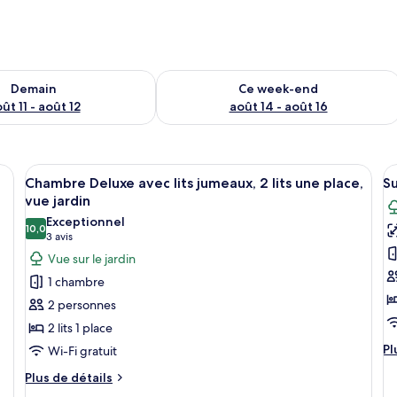
sponibilité pour demain août 11 - août 12
Vérifier la disponibilité pour ce week
Demain
Ce week-end
ût 11 - août 12
août 14 - août 16
un grand lit, deux tables de chevet, une chaise et une fenêtre avec des rid
Afficher
Une chambre d’hôtel avec deux lits, ch
A
7
Chambre Deluxe avec lits jumeaux, 2 lits une place,
Su
toutes
t
vue jardin
les
le
Exceptionnel
10,0
photos
p
10,0 sur 10
(3 avis)
3 avis
pour
p
Vue sur le jardin
ce
c
1 chambre
type
t
2 personnes
de
d
2 lits 1 place
chambre :
c
Pl
Pl
Wi-Fi gratuit
Chambre
S
d
Deluxe
S
Plus
Plus de détails
dé
de
su