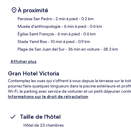
À proximité
Paroisse San Pedro
- 2 min à pied
- 0.2 km
Musée d'anthropologie
- 6 min à pied
- 0.6 km
Car
Église Saint François
- 6 min à pied
- 0.6 km
Stade Yamil Rios
- 10 min à pied
- 0.9 km
Plage de San Juan del Sur
- 36 min en voiture
- 38.3 km
Afficher plus
Gran Hotel Victoria
Contemplez les vues qui s'offrent à vous depuis la terrasse sur le toi
pourrez faire quelques longueurs dans la piscine extérieure et prof
Wi-Fi, le parking avec service de voiturier et un petit déjeuner conti
Informations sur le droit de rétractation
Taille de l'hôtel
Hôtel de 23 chambres