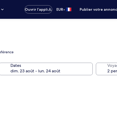
•
s
Ouvrir l’appli
EUR
Publier votre annon
onférence
Dates
Voya