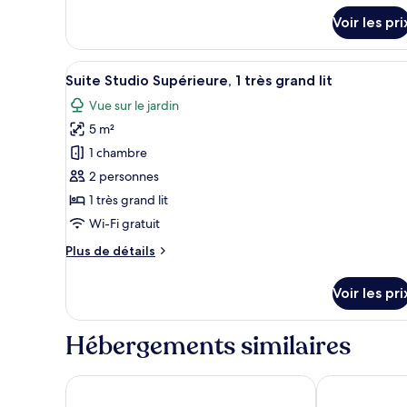
Deluxe
u
sur
r
Voir les pri
le
s
type
de
Afficher
Une chambre d’hôtel bien aména
chambre
5
Suite Studio Supérieure, 1 très grand lit
toutes
Chambre
Vue sur le jardin
Simple
les
Deluxe
5 m²
photos
pour
1 chambre
ce
2 personnes
type
1 très grand lit
de
Wi-Fi gratuit
chambre :
Plus
Plus de détails
Suite
de
Studio
détails
Voir les pri
Supérieure,
sur
le
1
type
Hébergements similaires
très
de
grand
chambre
Suite
lit
Airport X Managua Hotel
Hotel Mozon
Studio