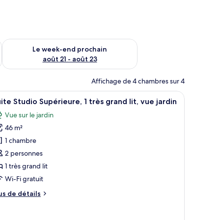
-end août 14 - août 16
Vérifier la disponibilité pour le week-end prochain août 21 - 
Le week-end prochain
août 21 - août 23
Affichage de 4 chambres sur 4
eaux.
acun doté d’une tête de lit capitonnée, de lampes de chevet et de serviettes.
fficher
Une chambre d’hôtel avec un lit en bois, deux 
5
ite Studio Supérieure, 1 très grand lit, vue jardin
outes
Vue sur le jardin
s
46 m²
hotos
our
1 chambre
e
2 personnes
ype
1 très grand lit
e
Wi-Fi gratuit
hambre :
us
us de détails
uite
e
tudio
tails
r