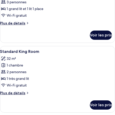
pour
3 personnes
ce
1 grand lit et 1 lit 1 place
type
Wi-Fi gratuit
de
Plus
Plus de détails
chambre :
de
Chambre
détails
Voir les prix
sur
Deluxe
le
avec
type
Afficher
Une chambre d’hôtel moderne dotée d’un
lits
10
de
Standard King Room
toutes
jumeaux
chambre
32 m²
Chambre
les
Deluxe
1 chambre
photos
avec
pour
2 personnes
lits
ce
jumeaux
1 très grand lit
type
Wi-Fi gratuit
de
Plus
Plus de détails
chambre :
de
Standard
détails
Voir les prix
sur
King
le
Room