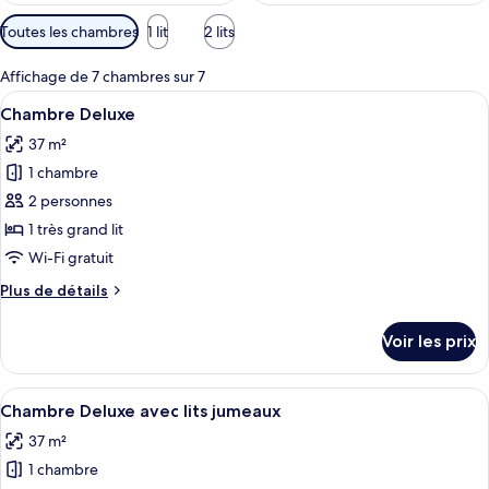
Filtres
Toutes les chambres
1 lit
2 lits
disponibles
pour
Affichage de 7 chambres sur 7
les
Afficher
Une chambre d’hôtel moderne équipée d
18
Chambre Deluxe
chambres
toutes
37 m²
les
1 chambre
photos
pour
2 personnes
ce
1 très grand lit
type
Wi-Fi gratuit
de
Plus
Plus de détails
chambre :
de
Chambre
détails
Voir les prix
sur
Deluxe
le
type
Afficher
Une chambre d’hôtel équipée d’une télév
15
de
Chambre Deluxe avec lits jumeaux
toutes
chambre
37 m²
Chambre
les
Deluxe
1 chambre
photos