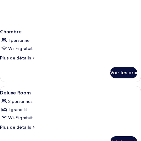
Chambre
1 personne
Wi-Fi gratuit
Plus
Plus de détails
de
détails
Voir les prix
sur
le
type
Afficher
Une chambre d’hôtel moderne équipée d
16
de
Deluxe Room
toutes
chambre
2 personnes
Chambre
les
1 grand lit
photos
pour
Wi-Fi gratuit
ce
Plus
Plus de détails
type
de
détails
de