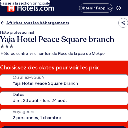
Passer à la section principale
Obtenir l’appli
Afficher tous les hébergements
Hôte professionnel
Yaja Hotel Peace Square branch
Hébergement
3.0 étoiles
Hôtel au centre-ville non loin de Place de la paix de Mokpo
Choisissez des dates pour voir les prix
Où allez-vous ?
Dates
Voyageurs