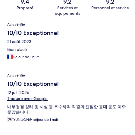
9,4
9,2
9,2
Propreté
Services et
Personnel et service
équipements
Avis
Avis vérifié
10/10 Exceptionnel
21 août 2023
Bien placé
Séjour de 1 nuit
Avis vérifié
10/10 Exceptionnel
12 juil. 2026
Traduire avec Google
내부청결 상태 및 시설 등 우수하며 직원의 친절한 응대 등도 아주
좋았습니다.
YUN JONG, séjour de 1 nuit