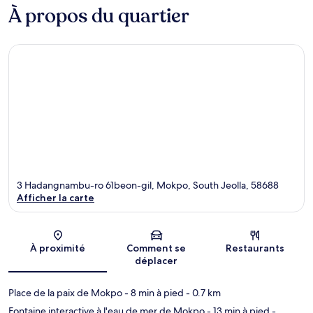
À propos du quartier
3 Hadangnambu-ro 61beon-gil, Mokpo, South Jeolla, 58688
Afficher la carte
Carte
À proximité
Comment se
Restaurants
déplacer
Place de la paix de Mokpo
- 8 min à pied
- 0.7 km
Fontaine interactive à l'eau de mer de Mokpo
- 13 min à pied
-