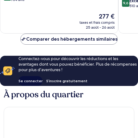
9.6
Exc
9,6
IHG
10,
sur
510 a
Bora
Excellent,
10,
Le
277 €
Bora
754 avis
Exceptio
nouveau
510 avis
taxes et frais compris
prix
25 août - 26 août
est
de
Comparer des hébergements similaires
277 €
Connectez-vous pour découvrir les réductions et les
avantages dont vous pouvez bénéficier. Plus de récompenses
pour plus d’aventures !
Se connecter
S’inscrire gratuitement
À propos du quartier