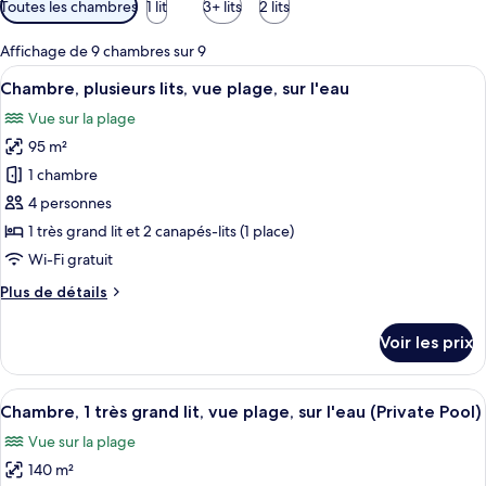
Toutes les chambres
1 lit
3+ lits
2 lits
disponibles
pour
Affichage de 9 chambres sur 9
les
Afficher
Un bungalow sur pilotis doté d’un toit
9
Chambre, plusieurs lits, vue plage, sur l'eau
chambres
toutes
Vue sur la plage
les
95 m²
photos
pour
1 chambre
ce
4 personnes
type
1 très grand lit et 2 canapés-lits (1 place)
de
Wi-Fi gratuit
chambre :
Plus
Plus de détails
Chambre,
de
plusieurs
détails
Voir les prix
lits,
sur
le
vue
type
Afficher
Une chambre dotée d’un grand lit, offr
plage,
15
de
Chambre, 1 très grand lit, vue plage, sur l'eau (Private Pool)
toutes
sur
chambre
Vue sur la plage
Chambre,
les
l'eau
plusieurs
140 m²
photos
lits,