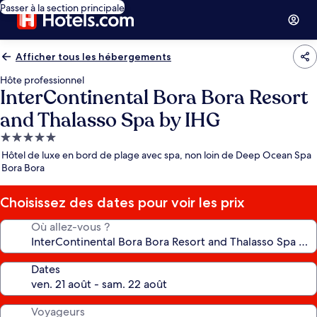
Passer à la section principale
Afficher tous les hébergements
Hôte professionnel
InterContinental Bora Bora Resort
and Thalasso Spa by IHG
Hébergement
5.0 étoiles
Hôtel de luxe en bord de plage avec spa, non loin de Deep Ocean Spa
Bora Bora
Choisissez des dates pour voir les prix
Où allez-vous ?
Dates
Voyageurs