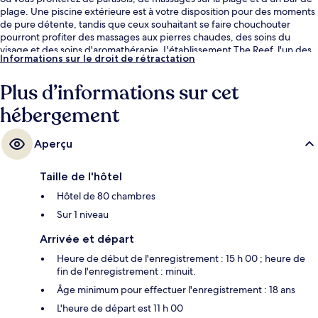
plage. Une piscine extérieure est à votre disposition pour des moments
de pure détente, tandis que ceux souhaitant se faire chouchouter
pourront profiter des massages aux pierres chaudes, des soins du
visage et des soins d'aromathérapie. L'établissement The Reef, l'un des
Informations sur le droit de rétractation
3 restaurants, sert des spécialités Cuisine française et est ouvert pour le
petit déjeuner et le dîner. Cet hôtel de luxe abrite en outre 2
Plus d’informations sur cet
bars/lounges, un bar en bord de piscine et une salle de fitness ouverte
24 h/24. Les autres voyageurs ne disent que du bien en ce qui concerne
hébergement
le personnel attentionné.
Aperçu
Taille de l'hôtel
Hôtel de 80 chambres
Sur 1 niveau
Arrivée et départ
Heure de début de l'enregistrement : 15 h 00 ; heure de
fin de l'enregistrement : minuit.
Âge minimum pour effectuer l'enregistrement : 18 ans
L'heure de départ est 11 h 00