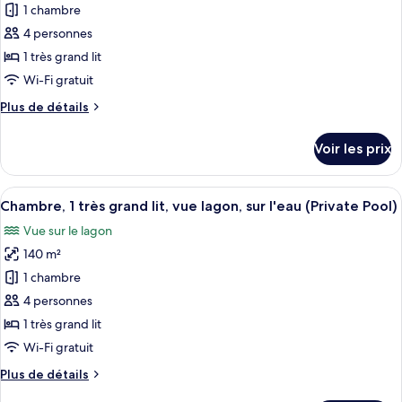
pour
1 chambre
vue
ce
plage,
4 personnes
sur
type
1 très grand lit
l'eau
de
Wi-Fi gratuit
chambre :
Plus
Plus de détails
Chambre,
de
1
détails
Voir les prix
très
sur
le
grand
type
Afficher
Une chambre d’hôtel avec un lit, un b
lit,
14
de
Chambre, 1 très grand lit, vue lagon, sur l'eau (Private Pool)
toutes
vue
chambre
Vue sur le lagon
Chambre,
les
plage,
1
140 m²
photos
sur
très
pour
l'eau
1 chambre
grand
ce
(Private
lit,
4 personnes
vue
type
Pool)
1 très grand lit
plage,
de
Wi-Fi gratuit
sur
chambre :
l'eau
Plus
Plus de détails
Chambre,
(Private
de
Pool)