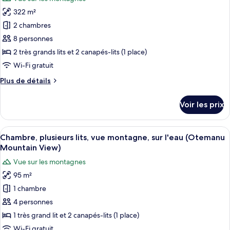
photos
Mountain
chambre,
322 m²
pour
View)
vue
2 chambres
ce
montagne,
sur
type
8 personnes
l'eau
de
2 très grands lits et 2 canapés-lits (1 place)
(Otemanu
chambre :
Mountain
Wi-Fi gratuit
Chambre,
View)
Plus
Plus de détails
2
de
chambres,
détails
Voir les prix
sur
vue
le
montagne,
type
Afficher
Une terrasse en bois qui mène à une ea
sur
11
de
Chambre, plusieurs lits, vue montagne, sur l'eau (Otemanu
toutes
l'eau
chambre
Mountain View)
Chambre,
les
(Otemanu
Vue sur les montagnes
2
photos
Mountain
chambres,
95 m²
pour
View)
vue
1 chambre
ce
montagne,
sur
type
4 personnes
l'eau
de
1 très grand lit et 2 canapés-lits (1 place)
(Otemanu
chambre :
Mountain
Wi-Fi gratuit