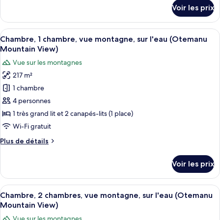
1
détails
Voir les prix
très
sur
le
grand
type
Afficher
1 chambre, draps en coton égyptien, li
lit,
20
de
Chambre, 1 chambre, vue montagne, sur l'eau (Otemanu
toutes
vue
chambre
Mountain View)
Chambre,
les
lagon,
Vue sur les montagnes
1
photos
sur
très
217 m²
pour
l'eau
grand
1 chambre
ce
(Private
lit,
vue
type
Pool)
4 personnes
lagon,
de
1 très grand lit et 2 canapés-lits (1 place)
sur
chambre :
l'eau
Wi-Fi gratuit
Chambre,
(Private
Plus
Plus de détails
Pool)
1
de
chambre,
détails
Voir les prix
sur
vue
le
montagne,
type
Afficher
1 chambre, draps en coton égyptien, li
sur
23
de
Chambre, 2 chambres, vue montagne, sur l'eau (Otemanu
toutes
l'eau
chambre
Mountain View)
Chambre,
les
(Otemanu
Vue sur les montagnes
1