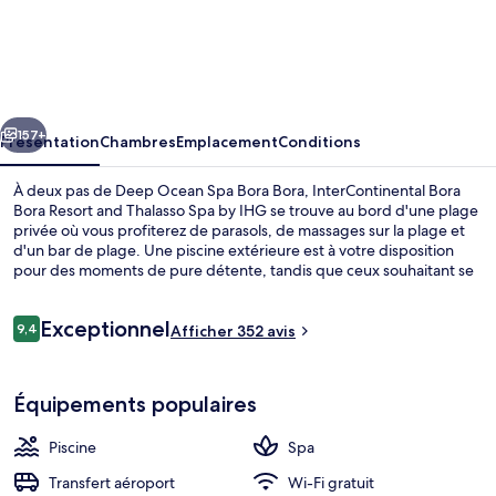
InterContinental
Bora
Bora
Resort
cédent
Suivant
and
157+
Présentation
Chambres
Emplacement
Conditions
Thalasso
À deux pas de Deep Ocean Spa Bora Bora, InterContinental Bora
Spa
Bora Resort and Thalasso Spa by IHG se trouve au bord d'une plage
privée où vous profiterez de parasols, de massages sur la plage et
by
d'un bar de plage. Une piscine extérieure est à votre disposition
IHG
pour des moments de pure détente, tandis que ceux souhaitant se
faire chouchouter pourront profiter des massages aux pierres
chaudes, des soins du visage et des soins d'aromathérapie.
Avis
Exceptionnel
L'établissement The Reef, l'un des 3 restaurants, sert des spécialités
9,4
Afficher 352 avis
9,4 sur 10
voyageurs
Cuisine française et est ouvert pour le petit déjeuner et le dîner. Cet
hôtel de luxe abrite en outre 2 bars/lounges, un bar en bord de
1 chambre, draps en coton égyptien, li
piscine et une salle de fitness ouverte 24 h/24. Les autres voyageurs
Équipements populaires
ne disent que du bien en ce qui concerne le personnel attentionné.
Piscine
Spa
Transfert aéroport
Wi-Fi gratuit