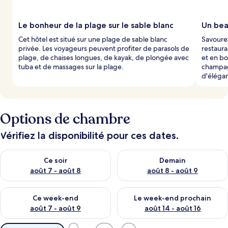
Le bonheur de la plage sur le sable blanc
Un bea
Cet hôtel est situé sur une plage de sable blanc
Savourez
privée. Les voyageurs peuvent profiter de parasols de
restaura
plage, de chaises longues, de kayak, de plongée avec
et en bo
tuba et de massages sur la plage.
champag
d'éléga
Options de chambre
Vérifiez la disponibilité pour ces dates.
Vérifier la disponibilité pour ce soir août 7 - août 8
Vérifier la disponibilité pour 
Ce soir
Demain
août 7 - août 8
août 8 - août 9
Vérifier la disponibilité pour ce week-end août 7 - août 9
Vérifier la disponibilité pour 
Ce week-end
Le week-end prochain
août 7 - août 9
août 14 - août 16
Filtres