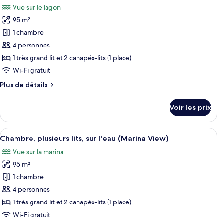
(Bora
chambre
Vue sur le lagon
Chambre,
les
Bora
plusieurs
95 m²
photos
Island
lits,
pour
View)
1 chambre
sur
ce
l'eau
4 personnes
(Bora
type
1 très grand lit et 2 canapés-lits (1 place)
Bora
de
Wi-Fi gratuit
Island
chambre :
View)
Plus
Plus de détails
Chambre,
de
plusieurs
détails
Voir les prix
lits,
sur
le
vue
type
Afficher
Un bungalow sur pilotis doté d’un toit
lagon,
7
de
Chambre, plusieurs lits, sur l'eau (Marina View)
toutes
sur
chambre
Vue sur la marina
Chambre,
les
l'eau
plusieurs
95 m²
photos
lits,
pour
1 chambre
vue
ce
lagon,
4 personnes
sur
type
1 très grand lit et 2 canapés-lits (1 place)
l'eau
de
Wi-Fi gratuit