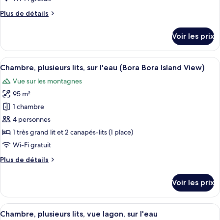
Chambre,
View)
Plus
Plus de détails
plusieurs
de
lits,
détails
Voir les prix
sur
vue
le
montagne,
type
Afficher
Une terrasse en bois surplombant des e
sur
11
de
Chambre, plusieurs lits, sur l'eau (Bora Bora Island View)
toutes
l'eau
chambre
Vue sur les montagnes
Chambre,
les
(Otemanu
plusieurs
95 m²
photos
Mountain
lits,
pour
1 chambre
View)
vue
ce
montagne,
4 personnes
sur
type
1 très grand lit et 2 canapés-lits (1 place)
l'eau
de
Wi-Fi gratuit
(Otemanu
chambre :
Mountain
Plus
Plus de détails
Chambre,
View)
de
plusieurs
détails
Voir les prix
lits,
sur
le
sur
type
Afficher
Un bungalow sur pilotis doté d’un toit
l'eau
12
de
Chambre, plusieurs lits, vue lagon, sur l'eau
toutes