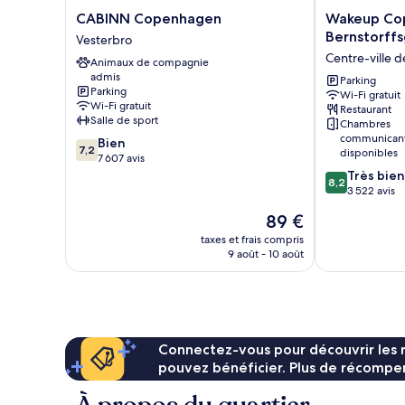
CABINN
Wakeup
CABINN Copenhagen
Wakeup Co
Copenhagen
Copenhagen
Bernstorff
Vesterbro
Vesterbro
Bernstorffsg
Centre-ville
Animaux de compagnie
Centre-
admis
ville
Parking
Parking
Wi-Fi gratuit
de
Wi-Fi gratuit
Restaurant
Copenhague
Salle de sport
Chambres
communican
7.2
Bien
7,2
disponibles
sur
7 607 avis
10,
8.2
Très bien
8,2
Bien,
sur
3 522 avis
7 607 avis
10,
Le
89 €
Très
nouveau
bien,
taxes et frais compris
prix
9 août - 10 août
3 522 avis
est
de
89 €
Connectez-vous pour découvrir les 
pouvez bénéficier. Plus de récompen