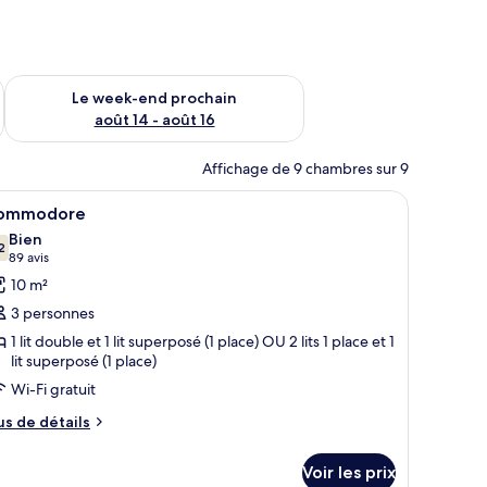
-end août 7 - août 9
Vérifier la disponibilité pour le week-end prochain août 14 - a
Le week-end prochain
août 14 - août 16
Affichage de 9 chambres sur 9
lacard intégré avec des vêtements suspendus.
 lits superposés, un bureau avec un ordinateur portable, une chaise et une 
fficher
Une chambre d’hôtel compacte comprenant un li
4
ommodore
outes
Bien
s
2
7,2 sur 10
(89 avis)
89 avis
hotos
10 m²
our
3 personnes
e
1 lit double et 1 lit superposé (1 place) OU 2 lits 1 place et 1
ype
lit superposé (1 place)
e
Wi-Fi gratuit
hambre :
us
us de détails
ommodore
e
tails
Voir les prix
r