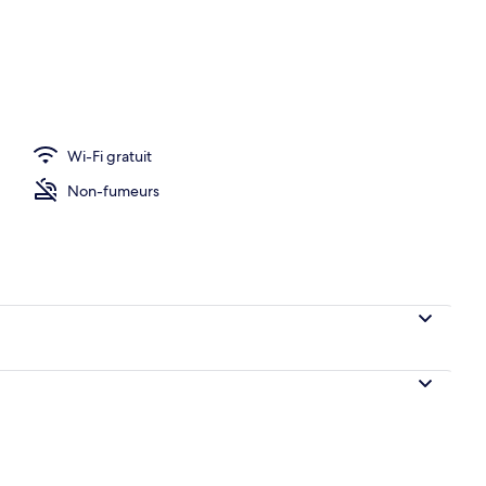
r continental servi tous les jours en supplément
Wi-Fi gratuit
Non-fumeurs