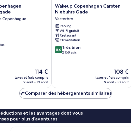
Wakeup
penhagen
Wakeup Copenhagen Carsten
Copenhagen
sgade
Niebuhrs Gade
ade
Carsten
 de Copenhague
Vesterbro
Niebuhrs
Gade
Parking
Wi-Fi gratuit
Vesterbro
Restaurant
Climatisation
tes
8.0
Très bien
8,0
sur
2 168 avis
10,
Très
bien,
Le
Le
114 €
108 €
2 168 avis
nouveau
nouveau
taxes et frais compris
taxes et frais compris
prix
prix
9 août - 10 août
9 août - 10 août
est
est
de
de
Comparer des hébergements similaires
114 €
108 €
réductions et les avantages dont vous
ses pour plus d’aventures !