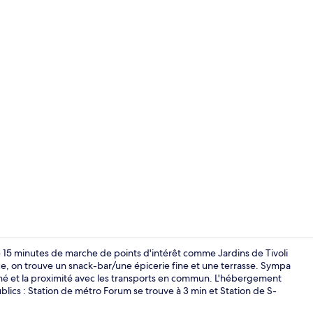
Coin salon da
 15 minutes de marche de points d'intérêt comme Jardins de Tivoli
ce, on trouve un snack-bar/une épicerie fine et une terrasse. Sympa
nné et la proximité avec les transports en commun. L'hébergement
Coin salon da
ublics : Station de métro Forum se trouve à 3 min et Station de S-