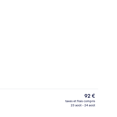
ns le hall
Commodore Family | Bureau, Wi-Fi gra
Le
92 €
prix
taxes et frais compris
actuel
23 août - 24 août
ns le hall
Snack-bar
est
de