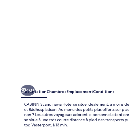
Scandinavia
Hotel
40+
Présentation
Chambres
Emplacement
Conditions
CABINN Scandinavia Hotel se situe idéalement, à moins de
et Rådhuspladsen. Au menu des petits plus offerts sur pla
non ? Les autres voyageurs adorent le personnel attentio
se situe à une très courte distance à pied des transports p
tog Vesterport, à 13 min.