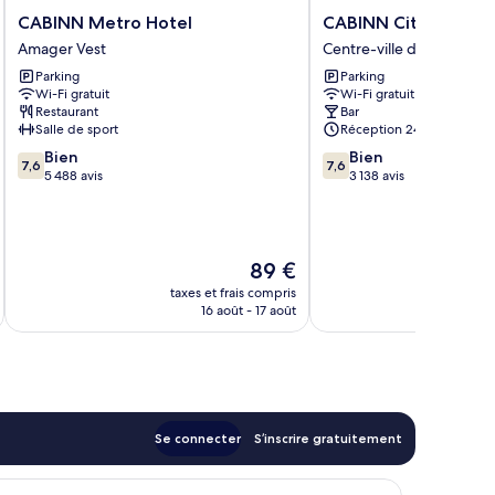
CABINN
CABINN
CABINN Metro Hotel
CABINN City Hotel
Metro
City
Amager Vest
Centre-ville de Copenh
Hotel
Hotel
Parking
Parking
Amager
Centre-
Wi-Fi gratuit
Wi-Fi gratuit
Vest
ville
Restaurant
Bar
de
Salle de sport
Réception 24 h/24
Copenhague
7.6
7.6
Bien
Bien
7,6
7,6
sur
sur
5 488 avis
3 138 avis
10,
10,
Bien,
Bien,
5 488 avis
3 138 avis
Le
89 €
nouveau
taxes et frais compris
tax
prix
16 août - 17 août
est
de
89 €
Se connecter
S’inscrire gratuitement