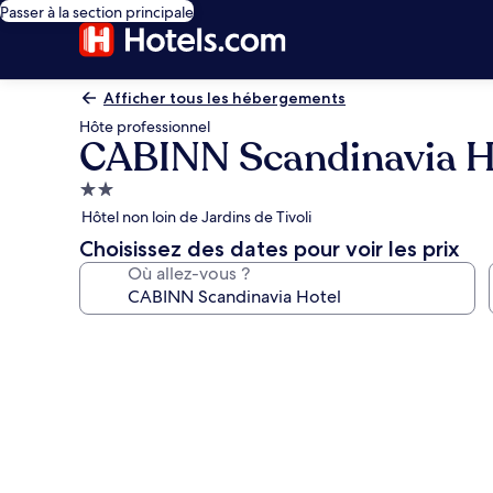
Passer à la section principale
Afficher tous les hébergements
Hôte professionnel
CABINN Scandinavia H
Hébergement
2.0 étoiles
Hôtel non loin de Jardins de Tivoli
Choisissez des dates pour voir les prix
Où allez-vous ?
Galerie
photos
de
l’hébergement
CABINN