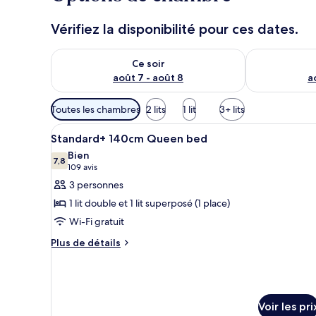
Vérifiez la disponibilité pour ces dates.
Vérifier la disponibilité pour ce soir août 7 - août 8
Vérifier la di
Ce soir
août 7 - août 8
a
Filtres
Toutes les chambres
2 lits
1 lit
3+ lits
disponibles
Afficher
Une chambre d’hôtel avec un li
pour
5
Standard+ 140cm Queen bed
toutes
les
Bien
les
7,8
chambres
7,8 sur 10
(109 avis)
109 avis
photos
3 personnes
pour
1 lit double et 1 lit superposé (1 place)
ce
Wi-Fi gratuit
type
Plus
de
Plus de détails
de
chambre :
détails
Standard+
sur
140cm
le
type
Voir les pri
Queen