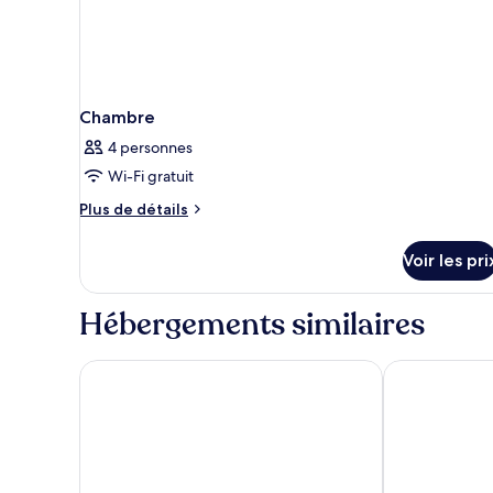
Chambre
4 personnes
Wi-Fi gratuit
Plus
Plus de détails
de
détails
Voir les pri
sur
le
type
Hébergements similaires
de
chambre
Chambre
CABINN Copenhagen
Wakeup Cope