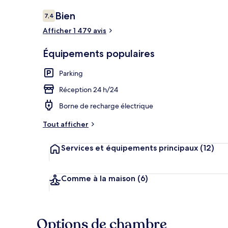
Avis
Bien
7,4
7,4 sur 10
voyageurs
Afficher 1 479 avis
Petit déjeune
Équipements populaires
Parking
Réception 24 h/24
Borne de recharge électrique
Tout afficher
Services et équipements principaux
(12)
Comme à la maison
(6)
Options de chambre