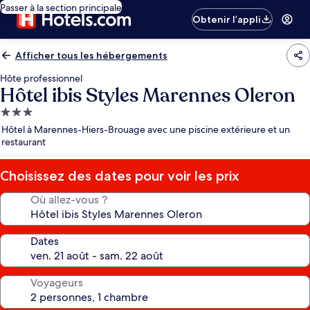
Passer à la section principale
Obtenir l’appli
Afficher tous les hébergements
Hôte professionnel
Hôtel ibis Styles Marennes Oleron
Hébergement
3.0 étoiles
Hôtel à Marennes-Hiers-Brouage avec une piscine extérieure et un
restaurant
Choisissez des dates pour voir les prix
Où allez-vous ?
Dates
Voyageurs