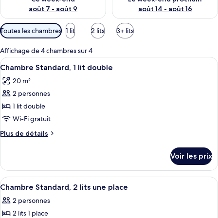
août 7 - août 9
août 14 - août 16
Filtres
Toutes les chambres
1 lit
2 lits
3+ lits
disponibles
pour
Affichage de 4 chambres sur 4
les
Afficher
Chambre Standard, 1 lit double | Liter
19
Chambre Standard, 1 lit double
chambres
toutes
20 m²
les
2 personnes
photos
pour
1 lit double
ce
Wi-Fi gratuit
type
Plus
Plus de détails
de
de
chambre :
détails
Voir les prix
sur
Chambre
le
Standard,
type
Afficher
Un lit double avec du linge de lit bla
1
17
de
Chambre Standard, 2 lits une place
toutes
chambre
lit
2 personnes
Chambre
les
double
Standard,
2 lits 1 place
photos