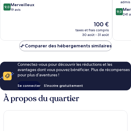
admis
les-
SPA
9.0
Merveilleux
9,0
9.0
Bains
Fouras
Mer
sur
19 avis
9,0
sur
241 a
10,
10,
Merveilleux,
Le
100 €
Merveill
19 avis
nouveau
241 avis
taxes et frais compris
prix
30 août - 31 août
est
de
Comparer des hébergements similaires
100 €
Connectez-vous pour découvrir les réductions et les
avantages dont vous pouvez bénéficier. Plus de récompenses
pour plus d’aventures !
Se connecter
S’inscrire gratuitement
À propos du quartier