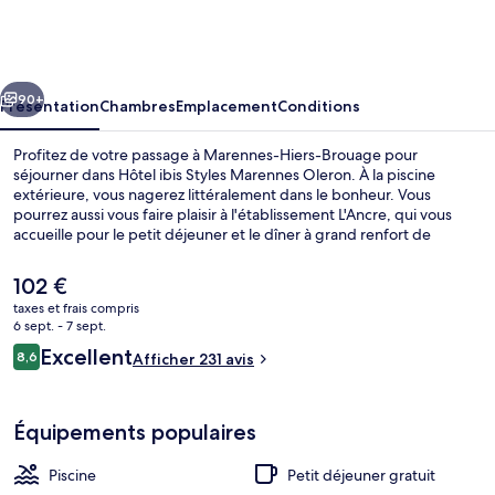
ibis
Styles
Marennes
cédent
Suivant
Oleron
90+
Présentation
Chambres
Emplacement
Conditions
Profitez de votre passage à Marennes-Hiers-Brouage pour
séjourner dans Hôtel ibis Styles Marennes Oleron. À la piscine
extérieure, vous nagerez littéralement dans le bonheur. Vous
pourrez aussi vous faire plaisir à l'établissement L'Ancre, qui vous
accueille pour le petit déjeuner et le dîner à grand renfort de
spécialités Cuisine française. Au menu des petits plus offerts sur
place, on trouve un bar / salon, une piscine pour enfants et une
Le
102 €
terrasse. Sympa non ?
prix
taxes et frais compris
actuel
6 sept. - 7 sept.
Bar (sur place)
est
Avis
Excellent
8,6
Afficher 231 avis
de
8,6 sur 10
voyageurs
102 €.
Équipements populaires
Piscine
Petit déjeuner gratuit