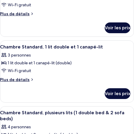
1
pour
Wi-Fi gratuit
lit
ce
double
Plus
Plus de détails
type
de
détails
de
Voir les prix
sur
chambre :
le
Chambre
type
Afficher
Une chambre d’hôtel avec deux lits sim
18
Standard,
de
Chambre Standard, 1 lit double et 1 canapé-lit
toutes
chambre
2
3 personnes
Chambre
les
lits
Standard,
1 lit double et 1 canapé-lit (double)
photos
une
2
pour
Wi-Fi gratuit
lits
place
ce
une
Plus
Plus de détails
place
type
de
détails
de
Voir les prix
sur
chambre :
le
Chambre
type
Afficher
Une chambre d’hôtel avec un lit, une 
16
Standard,
de
Chambre Standard, plusieurs lits (1 double bed & 2 sofa
toutes
chambre
1
beds)
Chambre
les
lit
4 personnes
Standard,
photos
double
1