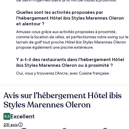
de Saint-Trojan-les-Bains (à 18 min de route) à proximité.
Quelles sont les activités proposées par
l'hébergement Hôtel ibis Styles Marennes Oleron
et alentour ?
Amusez-vous grâce aux activités proposées à proximité,
comme la location de vélos, et perfectionnez votre swing sur le
terrain de golf tout proche.Hôtel ibis Styles Marennes Oleron
propose également une piscine extérieure.
Y a-t-il des restaurants dans l'hébergement Hôtel
ibis Styles Marennes Oleron ou à proximité ?
Oui, vous y trouverez L'Ancre, avec Cuisine française.
Avis sur l’hébergement Hôtel ibis
Avis
Styles Marennes Oleron
Excellent
8,6
231 avis