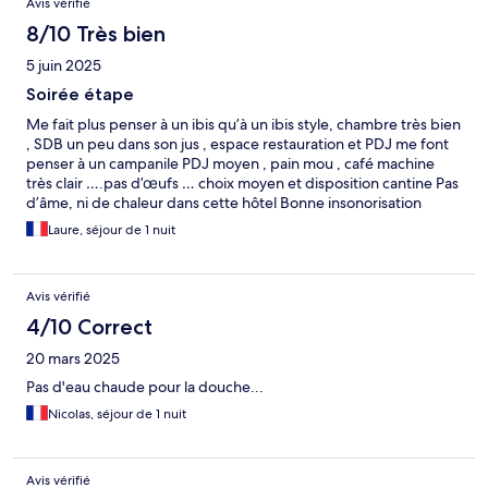
Avis vérifié
8/10 Très bien
5 juin 2025
Soirée étape
Me fait plus penser à un ibis qu’à un ibis style, chambre très bien
, SDB un peu dans son jus , espace restauration et PDJ me font
penser à un campanile PDJ moyen , pain mou , café machine
très clair ….pas d’œufs … choix moyen et disposition cantine Pas
d’âme, ni de chaleur dans cette hôtel Bonne insonorisation
néanmoins !! Et bonne literie
Laure, séjour de 1 nuit
Avis vérifié
4/10 Correct
20 mars 2025
Pas d'eau chaude pour la douche...
Nicolas, séjour de 1 nuit
Avis vérifié