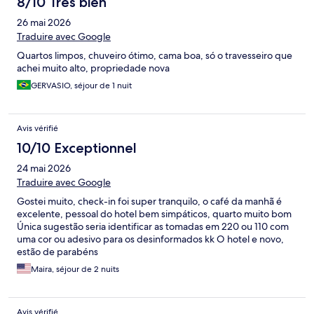
8/10 Très bien
26 mai 2026
Traduire avec Google
Quartos limpos, chuveiro ótimo, cama boa, só o travesseiro que
achei muito alto, propriedade nova
GERVASIO, séjour de 1 nuit
Avis vérifié
10/10 Exceptionnel
24 mai 2026
Traduire avec Google
Gostei muito, check-in foi super tranquilo, o café da manhã é
excelente, pessoal do hotel bem simpáticos, quarto muito bom
Única sugestão seria identificar as tomadas em 220 ou 110 com
uma cor ou adesivo para os desinformados kk O hotel e novo,
estão de parabéns
Maira, séjour de 2 nuits
Avis vérifié