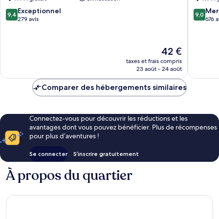
Ateliers
Grossa
Estrela
9.4
9.0
Exceptionnel
Mer
9,4
9,0
sur
sur
279 avis
676 a
10,
10,
Exceptionnel,
Merveill
279 avis
676 avis
Le
42 €
nouveau
taxes et frais compris
prix
23 août - 24 août
est
de
Comparer des hébergements similaires
42 €
Connectez-vous pour découvrir les réductions et les
avantages dont vous pouvez bénéficier. Plus de récompenses
pour plus d’aventures !
Se connecter
S’inscrire gratuitement
À propos du quartier