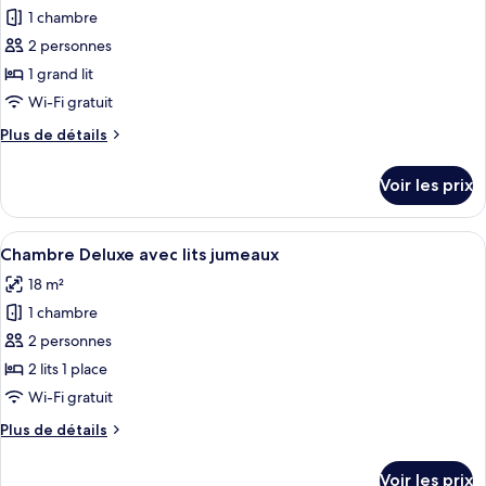
Room
1 chambre
photos
pour
2 personnes
ce
1 grand lit
type
Wi-Fi gratuit
de
Plus
Plus de détails
chambre :
de
Chambre
détails
Voir les prix
sur
Double
le
Deluxe
type
Afficher
Une chambre d’hôtel avec deux lits, un
9
de
Chambre Deluxe avec lits jumeaux
toutes
chambre
18 m²
Chambre
les
Double
1 chambre
photos
Deluxe
pour
2 personnes
ce
2 lits 1 place
type
Wi-Fi gratuit
de
Plus
Plus de détails
chambre :
de
Chambre
détails
Voir les prix