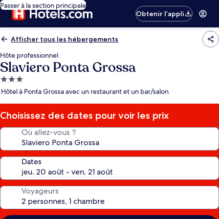
Passer à la section principale
Obtenir l’appli
Afficher tous les hébergements
Hôte professionnel
Slaviero Ponta Grossa
Hébergement
3.0 étoiles
Hôtel à Ponta Grossa avec un restaurant et un bar/salon
Choisissez des dates pour voir les prix
Où allez-vous ?
Dates
Voyageurs