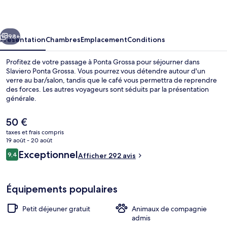
Grossa
cédent
Suivant
98+
Présentation
Chambres
Emplacement
Conditions
Profitez de votre passage à Ponta Grossa pour séjourner dans
Slaviero Ponta Grossa. Vous pourrez vous détendre autour d'un
verre au bar/salon, tandis que le café vous permettra de reprendre
des forces. Les autres voyageurs sont séduits par la présentation
générale.
Le
50 €
prix
taxes et frais compris
actuel
19 août - 20 août
Restaurant
est
Avis
Exceptionnel
9,4
Afficher 292 avis
de
9,4 sur 10
voyageurs
50 €.
Équipements populaires
Petit déjeuner gratuit
Animaux de compagnie
admis