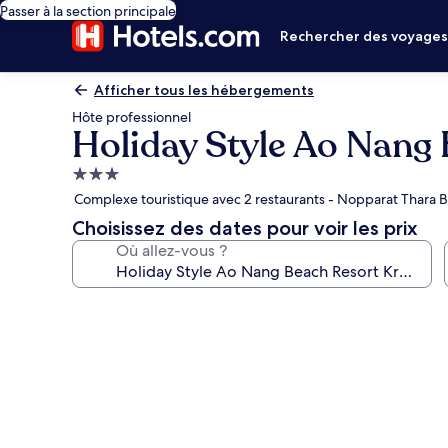
Passer à la section principale
Rechercher des voyage
Afficher tous les hébergements
Hôte professionnel
Holiday Style Ao Nang 
Hébergement
3.0 étoiles
Complexe touristique avec 2 restaurants - Nopparat Thara 
Choisissez des dates pour voir les prix
Où allez-vous ?
Galerie
photos
de
l’hébergement
Holiday