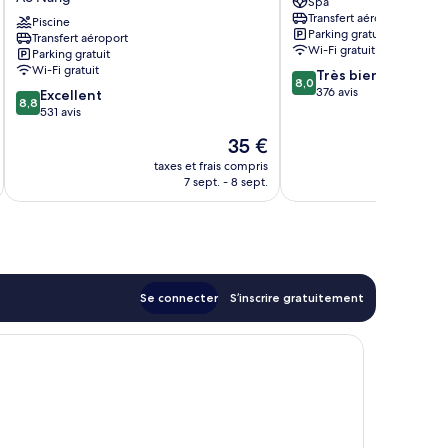
Spa
-
Hotel
Transfert aéroport
Cliffhanger
Piscine
Ao
Parking gratuit
Transfert aéroport
-
Nang
Wi-Fi gratuit
Parking gratuit
Aonang
Wi-Fi gratuit
8.0
Très bien
Ao
8,0
sur
376 avis
8.8
Nang
Excellent
8,8
10,
sur
531 avis
Très
10,
Le
35 €
bien,
Excellent,
u
nouveau
376 avis
531 avis
taxes et frais compris
tax
prix
7 sept. - 8 sept.
est
de
35 €
Se connecter
S’inscrire gratuitement