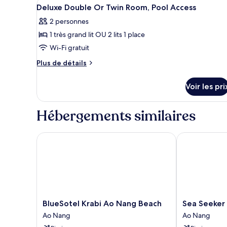
Afficher
Coffres-forts dans les chambr
9
de
de
Deluxe Double Or Twin Room, Pool Access
toutes
chambre
bains,
2 personnes
Suite
les
vue
Studio
1 très grand lit OU 2 lits 1 place
photos
jardin
Familiale,
pour
Wi-Fi gratuit
2
ce
chambres,
Plus
Plus de détails
2
type
de
salles
détails
de
Voir les pri
de
sur
chambre :
bains,
le
Deluxe
vue
type
Hébergements similaires
jardin
Double
de
chambre
Or
Deluxe
BlueSotel Krabi Ao Nang Beach
Sea Seeker Kr
Twin
Double
Room,
Or
Twin
Pool
Room,
Access
Pool
Access
BlueSotel
Sea
BlueSotel Krabi Ao Nang Beach
Sea Seeker 
Krabi
Seeker
Ao Nang
Ao Nang
Ao
Krabi