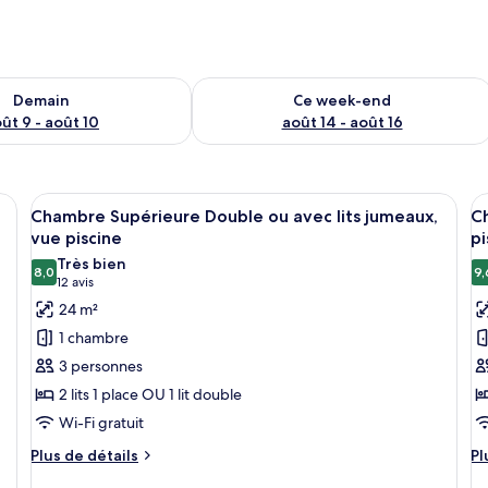
sponibilité pour demain août 9 - août 10
Vérifier la disponibilité pour ce week
Demain
Ce week-end
ût 9 - août 10
août 14 - août 16
and lit, deux tables de chevet avec des lampes, un tableau accroché au mur
Afficher
Chambre Supérieure Double ou avec li
A
19
Chambre Supérieure Double ou avec lits jumeaux,
Ch
toutes
t
vue piscine
pi
les
le
Très bien
8,0
9,
photos
p
8,0 sur 10
(12 avis)
12 avis
pour
p
24 m²
ce
c
1 chambre
type
t
3 personnes
de
d
2 lits 1 place OU 1 lit double
chambre :
c
Wi-Fi gratuit
Chambre
C
Supérieure
D
Plus
Pl
Plus de détails
Pl
de
d
Double
D