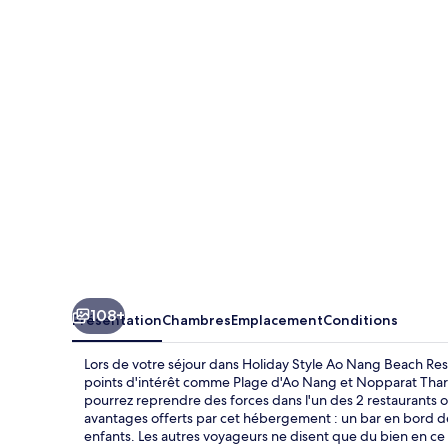
Style
Ao
Nang
Beach
Resort
Krabi
108+
Présentation
Chambres
Emplacement
Conditions
Lors de votre séjour dans Holiday Style Ao Nang Beach Res
points d'intérêt comme Plage d'Ao Nang et Nopparat Thara 
pourrez reprendre des forces dans l'un des 2 restaurants o
avantages offerts par cet hébergement : un bar en bord de 
enfants. Les autres voyageurs ne disent que du bien en ce