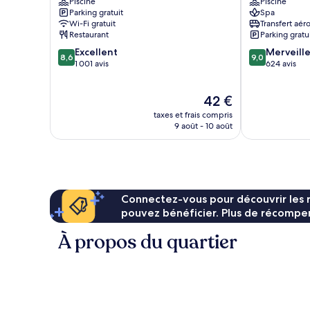
Piscine
Piscine
Nang
Resort
Parking gratuit
Spa
Beach
Ao
Wi-Fi gratuit
Transfert aér
Ao
Nang
Restaurant
Parking gratu
Nang
8.6
9.0
Excellent
Merveill
8,6
9,0
sur
sur
1 001 avis
624 avis
10,
10,
Excellent,
Merveilleux,
Le
42 €
1 001 avis
624 avis
nouveau
taxes et frais compris
prix
9 août - 10 août
est
de
42 €
Connectez-vous pour découvrir les 
pouvez bénéficier. Plus de récompen
À propos du quartier