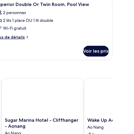
au
fficher
Coffres-forts dans les chambres, bureau
13
uperior Double Or Twin Room, Pool View
outes
ambres,
2 personnes
s
cès
2 lits 1 place OU 1 lit double
hotos
scine
our
Wi-Fi gratuit
e
us
us de détails
ype
e
tails
e
Voir les prix
r
hambre :
uperior
pe
ouble
e
hambre
r
perior
rabi
Sugar Marina Hotel - Cliffhanger - Aonang
Wake Up Aonang Hote
win
uble
oom,
r
in
ool
om,
iew
ol
ew
Sugar
Wake
Sugar Marina Hotel - Cliffhanger
Wake Up Aonang Ho
Marina
Up
- Aonang
Ao Nang
Hotel
Aonang
Ao Nang