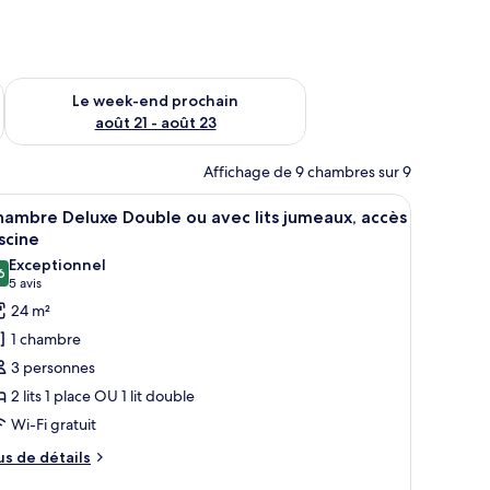
-end août 14 - août 16
Vérifier la disponibilité pour le week-end prochain août 21 - 
Le week-end prochain
août 21 - août 23
Affichage de 9 chambres sur 9
 et une grande fenêtre avec des rideaux.
ts jumeaux, vue piscine | Équipements de la chambre
fficher
Une chambre d’hôtel équipée d’un lit, d’un bu
16
ambre Deluxe Double ou avec lits jumeaux, accès
outes
scine
s
Exceptionnel
6
hotos
9,6 sur 10
(5 avis)
5 avis
our
24 m²
e
1 chambre
ype
3 personnes
e
2 lits 1 place OU 1 lit double
hambre :
Wi-Fi gratuit
hambre
eluxe
us
us de détails
e
ouble