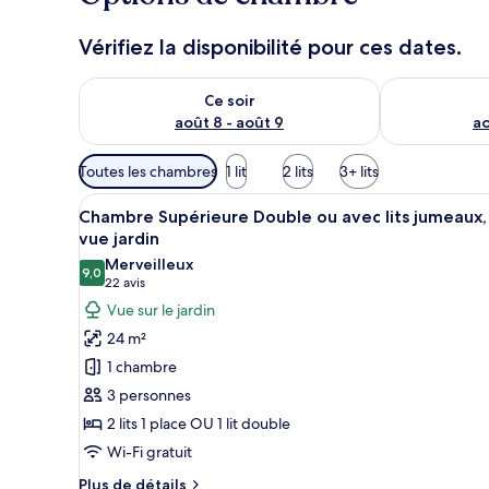
Vérifiez la disponibilité pour ces dates.
Vérifier la disponibilité pour ce soir août 8 - août 9
Vérifier la di
Ce soir
août 8 - août 9
ao
Filtres
Toutes les chambres
1 lit
2 lits
3+ lits
disponibles
Afficher
Une chambre d’hôtel avec un gr
pour
17
Chambre Supérieure Double ou avec lits jumeaux,
toutes
les
vue jardin
les
chambres
Merveilleux
9,0
photos
9,0 sur 10
(22 avis)
22 avis
pour
Vue sur le jardin
ce
24 m²
type
1 chambre
de
3 personnes
chambre :
2 lits 1 place OU 1 lit double
Chambre
Wi-Fi gratuit
Supérieure
Double
Plus
Plus de détails