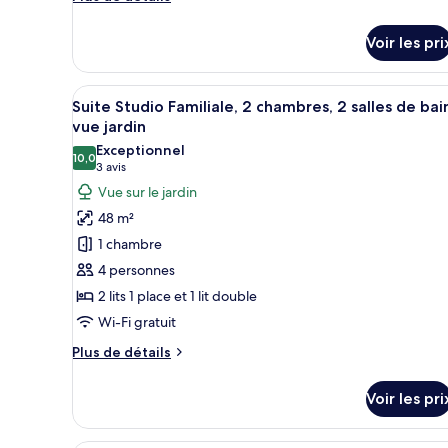
ou
de
détails
avec
Voir les pri
sur
lits
le
jumeaux,
type
Afficher
Une chambre d’hôtel avec deux 
19
de
vue
Suite Studio Familiale, 2 chambres, 2 salles de bai
toutes
chambre
vue jardin
jardin
Chambre
les
Exceptionnel
Supérieure
10,0
photos
10,0 sur 10
(3 avis)
3 avis
Double
pour
Vue sur le jardin
ou
ce
avec
48 m²
lits
type
1 chambre
jumeaux,
de
vue
4 personnes
chambre :
jardin
2 lits 1 place et 1 lit double
Suite
Wi-Fi gratuit
Studio
Familiale,
Plus
Plus de détails
2
de
détails
chambres,
Voir les pri
sur
2
le
salles
type