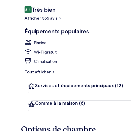
Avis
Très bien
8,4
8,4 sur 10
voyageurs
Afficher 355 avis
Vue aérienne
Équipements populaires
Piscine
Wi-Fi gratuit
Climatisation
Tout afficher
Services et équipements principaux
(12)
Comme à la maison
(6)
Options de chambre