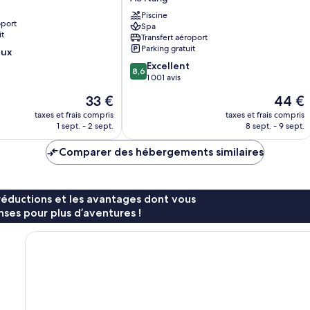
Resort
and
Piscine
oport
Spa
Spa
it
Transfert aéroport
Krabi
Parking gratuit
eux
Ao
8.6
Nang
Excellent
8,6
sur
1 001 avis
10,
Le
Le
33 €
44 €
Excellent,
nouveau
nouvea
1 001 avis
taxes et frais compris
taxes et frais compris
prix
prix
1 sept. - 2 sept.
8 sept. - 9 sept.
est
est
de
de
Comparer des hébergements similaires
33 €
44 €
réductions et les avantages dont vous
ses pour plus d’aventures !