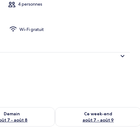
4 personnes
| Cuisine privée
Wi-Fi gratuit
sponibilité pour demain août 7 - août 8
Vérifier la disponibilité pour ce week
Demain
Ce week-end
oût 7 - août 8
août 7 - août 9