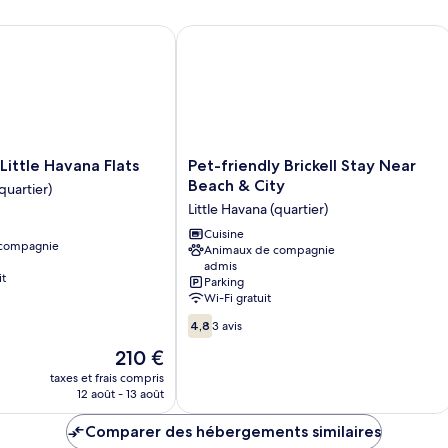
ttle Havana Flats
Pet-friendly Brickell Stay Near Beach 
Pet-
 Little Havana Flats
Pet-friendly Brickell Stay Near
friendly
Beach & City
quartier)
Brickell
Little Havana (quartier)
Stay
Near
Cuisine
 compagnie
Animaux de compagnie
Beach
admis
&
it
Parking
City
Wi-Fi gratuit
Little
4.8
Havana
4,8
3 avis
sur
(quartier)
Le
210 €
10,
nouveau
3 avis
taxes et frais compris
prix
12 août - 13 août
est
de
Comparer des hébergements similaires
210 €