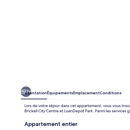
1
Bedroom
1
bathroom
apartment
7+
Présentation
Équipements
Emplacement
Conditions
Lors de votre séjour dans cet appartement, vous vous trou
Brickell City Centre et LoanDepot Park. Parmi les services gra
Appartement entier