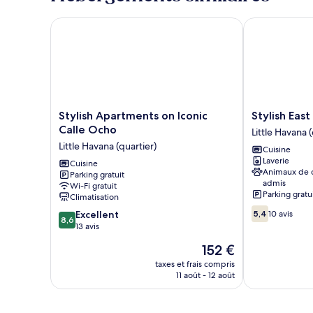
Stylish Apartments on Iconic Calle Ocho
Stylish East Li
Stylish
Stylish
Stylish Apartments on Iconic
Stylish East
Apartments
East
Calle Ocho
Little Havana (
on
Little
Little Havana (quartier)
Cuisine
Iconic
Havana
Laverie
Calle
Cuisine
Flats
Animaux de
Parking gratuit
Ocho
Little
admis
Wi-Fi gratuit
Little
Havana
Parking gratu
Climatisation
Havana
(quartier)
5.4
8.6
(quartier)
Excellent
5,4
10 avis
8,6
sur
sur
13 avis
10,
10,
Le
152 €
10 avis
Excellent,
nouveau
13 avis
taxes et frais compris
prix
11 août - 12 août
est
de
152 €