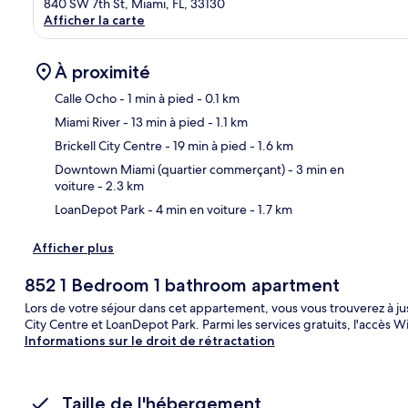
840 SW 7th St, Miami, FL, 33130
Afficher la carte
À proximité
Calle Ocho
- 1 min à pied
- 0.1 km
Miami River
- 13 min à pied
- 1.1 km
Car
Brickell City Centre
- 19 min à pied
- 1.6 km
Downtown Miami (quartier commerçant)
- 3 min en
voiture
- 2.3 km
LoanDepot Park
- 4 min en voiture
- 1.7 km
Afficher plus
852 1 Bedroom 1 bathroom apartment
Lors de votre séjour dans cet appartement, vous vous trouverez à ju
City Centre et LoanDepot Park. Parmi les services gratuits, l'accès Wi-
Informations sur le droit de rétractation
Taille de l'hébergement