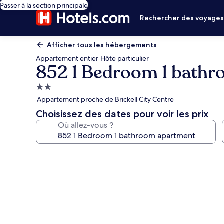
Passer à la section principale
Rechercher des voyage
Afficher tous les hébergements
Appartement entier
·
Hôte particulier
852 1 Bedroom 1 bath
Hébergement
2.0 étoiles
Appartement proche de Brickell City Centre
Choisissez des dates pour voir les prix
Où allez-vous ?
Galerie
photos
de
l’hébergement
852