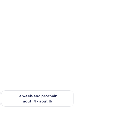
-end août 7 - août 9
Vérifier la disponibilité pour le week-end prochain août 14 - a
Le week-end prochain
août 14 - août 16