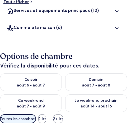
Tout afficher
Services et équipements principaux
(12)
Comme à la maison
(6)
Options de chambre
Vérifiez la disponibilité pour ces dates.
Vérifier la disponibilité pour ce soir août 6 - août 7
Vérifier la disponibilité pour 
Ce soir
Demain
août 6 - août 7
août 7 - août 8
Vérifier la disponibilité pour ce week-end août 7 - août 9
Vérifier la disponibilité pour 
Ce week-end
Le week-end prochain
août 7 - août 9
août 14 - août 16
Filtres
Toutes les chambres
2 lits
3+ lits
disponibles