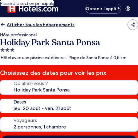
Passer à la section principale
Obtenir l’appli
Afficher tous les hébergements
Hôte professionnel
Holiday Park Santa Ponsa
Hébergement
3.0 étoiles
Hôtel avec une piscine extérieure - Plage de Santa Ponsa à 0,5 km
Choisissez des dates pour voir les prix
Où allez-vous ?
Dates
Voyageurs