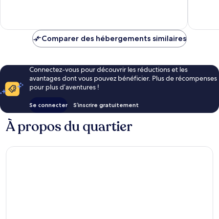
Santa
bien,
10,
Ponsa
159 avis
144 avis
Comparer des hébergements similaires
Connectez-vous pour découvrir les réductions et les
avantages dont vous pouvez bénéficier. Plus de récompenses
pour plus d’aventures !
Se connecter
S’inscrire gratuitement
À propos du quartier