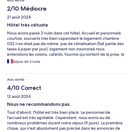
Avis vérifié
2/10 Médiocre
21 août 2024
Hôtel très vétuste
Nous avons passé 3 nuits dans cet hôtel, Accueil et personnels
courtois, souriants très bien cependant le logement chambre
032 n’en était pas de même, pas de climatisation (fait partie des
taxes à payer par jour), logement non insonorisé nous
entendions les voisins, cafards, fourmis qui sortent de la prise, la
salle de bain devient une piscine à la suite d’une douche l’eau
Séjour de 3 nuits
passe entre le bac de douche et la vitre, et le pompon est la
literie matelas et coussins qui sentent la transpiration Parking
gratuit à 10min sinon stationnement payant devant sauf le wkd,
Avis vérifié
taxe de séjour a payer en liquide. Nous ne recommandons pas
ce logement hôtel très vétuste, photos non représentatives,
4/10 Correct
très cher pour la qualité
12 août 2024
Nous ne recommandons pas.
Tout d'abord, l'hôtel est très bien placé. Le personnel de
l'accueil est très agréable. Cependant, nous avons eu de
nombreux problèmes durant notre séjour (9 jours). La première
chose, qui n'est absolument pas précisé dans les annonces de