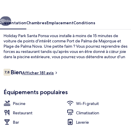
Santa
Ponsa
cédent
Suivant
33+
Présentation
Chambres
Emplacement
Conditions
Holiday Park Santa Ponsa vous installe à moins de 15 minutes de
voiture de points d'intérêt comme Port de Palma de Majorque et
Plage de Palma Nova. Une petite faim ? Vous pourrez reprendre des
forces au restaurant tandis qu'après vous en être donné à cœur joie
dans la piscine extérieure, vous pourrez vous détendre autour d'un
verre au bar en bord de piscine. Au menu des petits plus offerts sur
place, on trouve un snack-bar/une épicerie fine, une terrasse et un
Avis
Bien
jardin. Sympa non ? Les autres voyageurs adorent le personnel
7,8
Afficher 181 avis
7,8 sur 10
voyageurs
attentionné.
Piscine extérieure, chaises longues
Équipements populaires
Piscine
Wi-Fi gratuit
Restaurant
Climatisation
Bar
Laverie