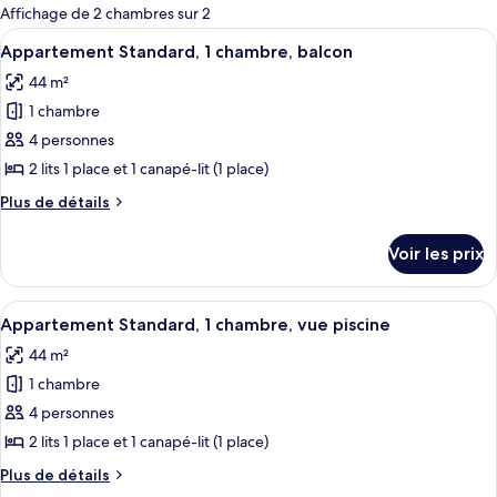
pour
Affichage de 2 chambres sur 2
les
Afficher
Un balcon avec une table blanche dress
7
Appartement Standard, 1 chambre, balcon
chambres
toutes
44 m²
les
1 chambre
photos
pour
4 personnes
ce
2 lits 1 place et 1 canapé-lit (1 place)
type
Plus
Plus de détails
de
de
chambre :
détails
Voir les prix
sur
Appartement
le
Standard,
type
Afficher
Appartement Standard, 1 chambre, vue 
1
11
de
Appartement Standard, 1 chambre, vue piscine
toutes
chambre
chambre,
44 m²
Appartement
les
balcon
Standard,
1 chambre
photos
1
pour
4 personnes
chambre,
ce
balcon
2 lits 1 place et 1 canapé-lit (1 place)
type
Plus
Plus de détails
de
de