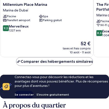
Millennium
The
Millennium Place Marina
The Fir
Place
First
Portfo
Marina de Dubaï
Marina
Collecti
Marina 
Piscine
Spa
Marina
Marina,
Transfert aéroport
Parking gratuit
de
Dubai,
Piscin
Wi-Fi 
Dubaï
a
9.2
Merveilleux
9,2
Tribute
sur
1 227 avis
8.6
Exce
8,6
Portfolio
10,
sur
1 004
Hotel
Merveilleux,
10,
Le
52 €
Marina
1 227 avis
Excellen
nouveau
de
1 004 av
taxes et frais compris
prix
Dubaï
10 août - 11 août
est
de
Comparer des hébergements similaires
52 €
Connectez-vous pour découvrir les réductions et les
avantages dont vous pouvez bénéficier. Plus de récompenses
pour plus d’aventures !
Se connecter
S’inscrire gratuitement
À propos du quartier