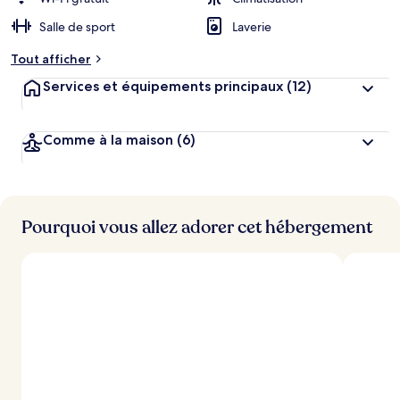
g
Salle de sport
Laverie
e
m
Tout afficher
e
n
Services et équipements principaux
(12)
t
s
Comme à la maison
(6)
l
e
s
m
i
Pourquoi vous allez adorer cet hébergement
e
u
x
n
o
t
é
s
p