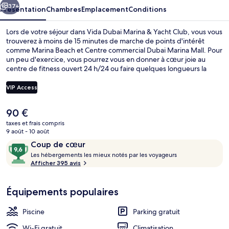
Yacht
37+
Présentation
Chambres
Emplacement
Conditions
Club
Lors de votre séjour dans Vida Dubai Marina & Yacht Club, vous vous
trouverez à moins de 15 minutes de marche de points d'intérêt
comme Marina Beach et Centre commercial Dubai Marina Mall. Pour
un peu d'exercice, vous pourrez vous en donner à cœur joie au
centre de fitness ouvert 24 h/24 ou faire quelques longueurs la
piscine extérieure. À moins de 5 minutes en voiture, vous trouverez
aussi des sites comme The Walk et Centre commercial Ibn Battuta
VIP Access
Mall. Le personnel attentionné et l'emplacement remportent un
franc succès auprès des autres voyageurs. Les transports publics se
Le
90 €
situent à une courte distance à pied : Station de métro DMCC est à
Piscine extérieure
prix
10 min et Station de tramway Dubai Marina Mall, à 11 min.
taxes et frais compris
actuel
9 août - 10 août
est
Avis
9,6
Coup de cœur
de
voyageurs
L
sur
Les hébergements les mieux notés par les voyageurs
90 €.
e
Afficher 395 avis
10,
s
Coup
de
Équipements populaires
h
cœur
é
b
Piscine
Parking gratuit
e
r
Wi-Fi gratuit
Climatisation