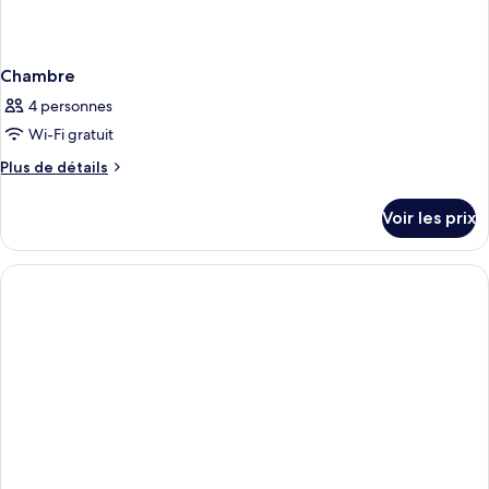
Chambre
4 personnes
Wi-Fi gratuit
Plus
Plus de détails
de
détails
Voir les prix
sur
le
type
de
chambre
Chambre