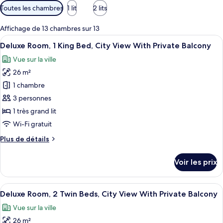
Filtres
Toutes les chambres
1 lit
2 lits
disponibles
pour
Affichage de 13 chambres sur 13
les
Afficher
Une chambre d’hôtel moderne avec un g
5
Deluxe Room, 1 King Bed, City View With Private Balcony
chambres
toutes
Vue sur la ville
les
26 m²
photos
pour
1 chambre
ce
3 personnes
type
1 très grand lit
de
Wi-Fi gratuit
chambre :
Plus
Plus de détails
Deluxe
de
Room,
détails
Voir les prix
1
sur
le
King
type
Afficher
Une chambre d’hôtel avec deux lits, un
Bed,
5
de
Deluxe Room, 2 Twin Beds, City View With Private Balcony
toutes
City
chambre
Vue sur la ville
Deluxe
les
View
Room,
26 m²
photos