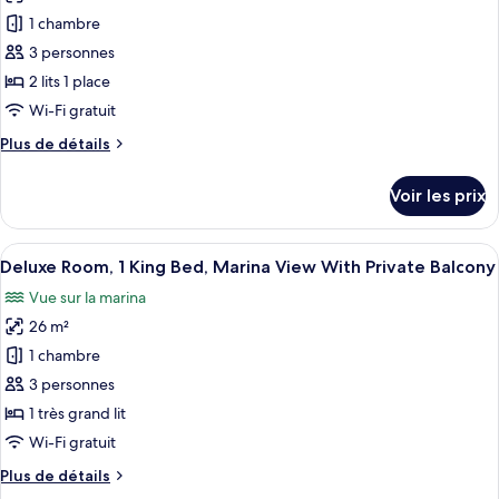
With
1
pour
Private
1 chambre
King
ce
Balcony
Bed,
3 personnes
City
type
2 lits 1 place
View
de
Wi-Fi gratuit
With
chambre :
Private
Plus
Plus de détails
Deluxe
Balcony
de
Room,
détails
Voir les prix
2
sur
le
Twin
type
Afficher
Une chambre d’hôtel équipée d’un lit, d
Beds,
6
de
Deluxe Room, 1 King Bed, Marina View With Private Balcony
toutes
City
chambre
Vue sur la marina
Deluxe
les
View
Room,
26 m²
photos
With
2
pour
Private
1 chambre
Twin
ce
Balcony
Beds,
3 personnes
City
type
1 très grand lit
View
de
Wi-Fi gratuit
With
chambre :
Private
Plus
Plus de détails
Deluxe
Balcony
de