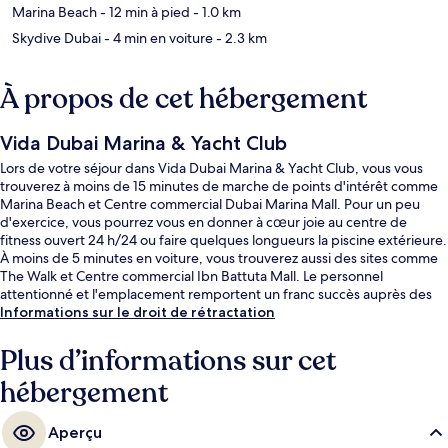
Marina Beach
- 12 min à pied
- 1.0 km
Skydive Dubai
- 4 min en voiture
- 2.3 km
À propos de cet hébergement
Vida Dubai Marina & Yacht Club
Lors de votre séjour dans Vida Dubai Marina & Yacht Club, vous vous
trouverez à moins de 15 minutes de marche de points d'intérêt comme
Marina Beach et Centre commercial Dubai Marina Mall. Pour un peu
d'exercice, vous pourrez vous en donner à cœur joie au centre de
fitness ouvert 24 h/24 ou faire quelques longueurs la piscine extérieure.
À moins de 5 minutes en voiture, vous trouverez aussi des sites comme
The Walk et Centre commercial Ibn Battuta Mall. Le personnel
attentionné et l'emplacement remportent un franc succès auprès des
autres voyageurs. Les transports publics se situent à une courte
Informations sur le droit de rétractation
distance à pied : Station de métro DMCC est à 10 min et Station de
tramway Dubai Marina Mall, à 11 min.
Plus d’informations sur cet
hébergement
Aperçu