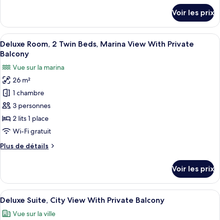
Room,
détails
Voir les prix
1
sur
le
King
type
Afficher
Une chambre d’hôtel avec deux lits, un
Bed,
5
de
Deluxe Room, 2 Twin Beds, Marina View With Private
toutes
Marina
chambre
Balcony
Deluxe
les
View
Vue sur la marina
Room,
photos
With
1
26 m²
pour
Private
King
1 chambre
ce
Balcony
Bed,
Marina
type
3 personnes
View
de
2 lits 1 place
With
chambre :
Private
Wi-Fi gratuit
Deluxe
Balcony
Plus
Plus de détails
Room,
de
2
détails
Voir les prix
sur
Twin
le
Beds,
type
Afficher
Une chambre d’hôtel moderne avec un g
Marina
5
de
Deluxe Suite, City View With Private Balcony
toutes
View
chambre
Vue sur la ville
Deluxe
les
With