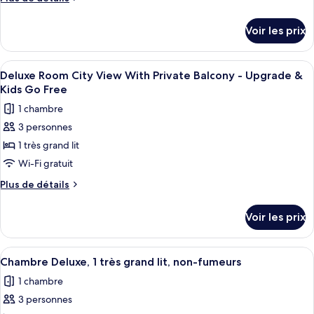
Deluxe
de
Suite,
détails
Voir les prix
Marina
sur
le
View
type
Afficher
Une chambre d’hôtel moderne avec un g
With
5
de
Deluxe Room City View With Private Balcony - Upgrade &
toutes
Private
chambre
Kids Go Free
Deluxe
les
Balcony
1 chambre
Suite,
photos
Marina
3 personnes
pour
View
1 très grand lit
ce
With
Private
type
Wi-Fi gratuit
Balcony
de
Plus
Plus de détails
chambre :
de
détails
Deluxe
Voir les prix
sur
Room
le
City
type
Afficher
Une chambre d’hôtel moderne dotée d’un
6
View
de
Chambre Deluxe, 1 très grand lit, non-fumeurs
toutes
chambre
With
1 chambre
Deluxe
les
Private
Room
3 personnes
photos
Balcony
City