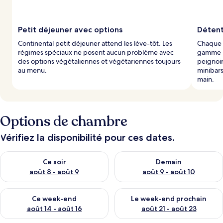
a
r
Petit déjeuner avec options
Détent
l
Continental petit déjeuner attend les lève-tôt. Les
Chaque 
e
régimes spéciaux ne posent aucun problème avec
gamme p
s
des options végétaliennes et végétariennes toujours
peignoir
au menu.
minibars
v
main.
o
y
a
g
e
Options de chambre
u
r
Vérifiez la disponibilité pour ces dates.
s
Vérifier la disponibilité pour ce soir août 8 - août 9
Vérifier la disponibilité pour 
Ce soir
Demain
août 8 - août 9
août 9 - août 10
Vérifier la disponibilité pour ce week-end août 14 - août 16
Vérifier la disponibilité pour
Ce week-end
Le week-end prochain
août 14 - août 16
août 21 - août 23