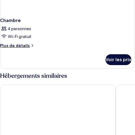
Chambre
4 personnes
Wi-Fi gratuit
Plus
Plus de détails
de
détails
Voir les prix
sur
le
type
Hébergements similaires
de
chambre
Millennium Place Marina
The First
Chambre