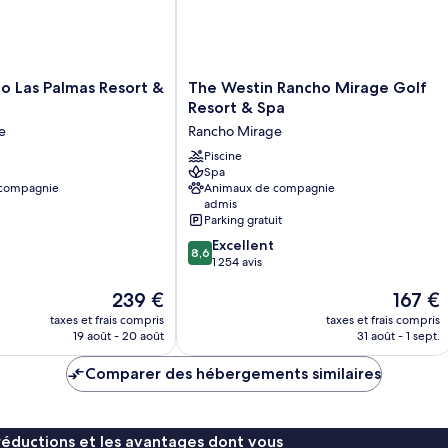
très
grand
lit,
balcon
The
o Las Palmas Resort &
The Westin Rancho Mirage Golf
Westin
Resort & Spa
Rancho
e
Rancho Mirage
Mirage
Golf
Piscine
Spa
Resort
 compagnie
Animaux de compagnie
&
admis
Spa
Parking gratuit
Rancho
8.6
Excellent
Mirage
8,6
sur
1 254 avis
10,
Le
Le
239 €
167 €
Excellent,
nouveau
nouveau
1 254 avis
taxes et frais compris
taxes et frais compris
prix
prix
19 août - 20 août
31 août - 1 sept.
est
est
de
de
Comparer des hébergements similaires
239 €
167 €
réductions et les avantages dont vous