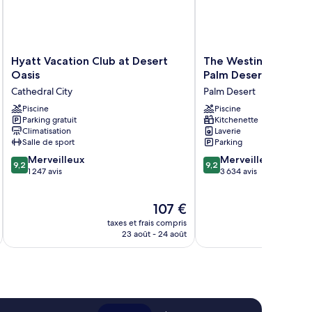
Hyatt
The
Hyatt Vacation Club at Desert
The Westin Desert Wi
Vacation
Westin
Oasis
Palm Desert
Club
Desert
Cathedral City
Palm Desert
at Desert
Willow
Oasis
Piscine
Villas,
Piscine
Parking gratuit
Kitchenette
Cathedral
Palm
Climatisation
Laverie
City
Desert
Salle de sport
Parking
Palm
9.2
9.2
Merveilleux
Desert
Merveilleux
9,2
9,2
sur
sur
1 247 avis
3 634 avis
10,
10,
Merveilleux,
Merveilleux,
Le
107 €
1 247 avis
3 634 avis
nouveau
taxes et frais compris
tax
prix
23 août - 24 août
est
de
107 €