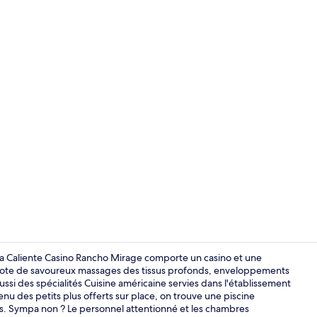
Enceinte de
a Caliente Casino Rancho Mirage comporte un casino et une
mijote de savoureux massages des tissus profonds, enveloppements
ussi des spécialités Cuisine américaine servies dans l'établissement
Piscine extér
u des petits plus offerts sur place, on trouve une piscine
ess. Sympa non ? Le personnel attentionné et les chambres