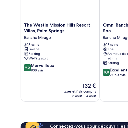
grands
lits
The
Omni
The Westin Mission Hills Resort
Omni Ranch
Westin
Rancho
Villas, Palm Springs
Spa
Mission
Las
Rancho Mirage
Rancho Mirag
Hills
Palmas
Resort
Piscine
Resort
Piscine
Laverie
Spa
Villas,
&
Parking
Animaux de
Palm
Spa
Wi-Fi gratuit
admis
Springs
Rancho
Parking
9.0
Rancho
Merveilleux
Mirage
9,0
8.8
Excellent
sur
Mirage
938 avis
8,8
sur
2 060 avis
10,
10,
Merveilleux,
Le
132 €
Excellent,
938 avis
nouveau
2 060 avis
taxes et frais compris
prix
13 août - 14 août
est
de
132 €
Connectez-vous pour découvrir les 