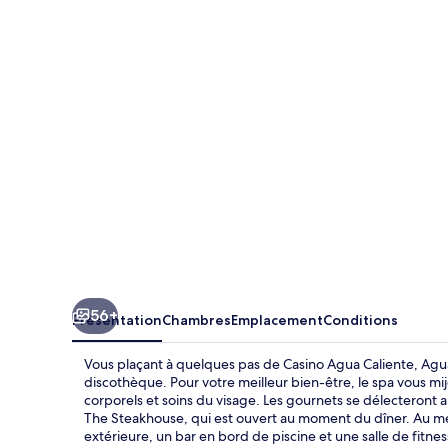
Caliente
Casino
Rancho
Mirage
56+
Présentation
Chambres
Emplacement
Conditions
Vous plaçant à quelques pas de Casino Agua Caliente, Agu
discothèque. Pour votre meilleur bien-être, le spa vous 
corporels et soins du visage. Les gournets se délecteront a
The Steakhouse, qui est ouvert au moment du dîner. Au men
extérieure, un bar en bord de piscine et une salle de fitn