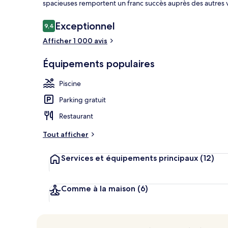
spacieuses remportent un franc succès auprès des autres 
Avis
Exceptionnel
9,4
9,4 sur 10
voyageurs
Afficher 1 000 avis
Façade de l’
Équipements populaires
Piscine
Parking gratuit
Restaurant
Tout afficher
Services et équipements principaux
(12)
Comme à la maison
(6)