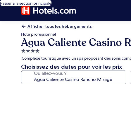
Passer à la section principale
Afficher tous les hébergements
Hôte professionnel
Agua Caliente Casino 
Hébergement
4.0 étoiles
Complexe touristique avec un spa proposant des soins compl
Choisissez des dates pour voir les prix
Où allez-vous ?
Galerie
photos
de
l’hébergement
Agua