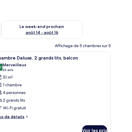
-end août 7 - août 9
Vérifier la disponibilité pour le week-end prochain août 14 - a
Le week-end prochain
août 14 - août 16
Affichage de 5 chambres sur 5
n grand lit, d’un coin salon et offrant une vue sur un lac et des montagnes
fficher
Literie de qualité supérieure, surmatelas, mini
6
ambre Deluxe, 2 grands lits, balcon
outes
Merveilleux
s
0
9,0 sur 10
(26 avis)
26 avis
hotos
51 m²
our
1 chambre
e
4 personnes
ype
2 grands lits
e
Wi-Fi gratuit
hambre :
hambre
us
us de détails
eluxe,
e
tails
Voir les prix