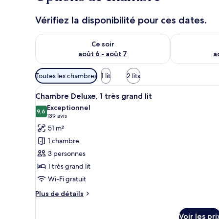
Vérifiez la disponibilité pour ces dates.
Vérifier la disponibilité pour ce soir août 6 - août 7
Vérifier la di
Ce soir
août 6 - août 7
a
Filtres
Toutes les chambres
1 lit
2 lits
disponibles
Afficher
Une chambre d’hôtel avec un gr
pour
5
Chambre Deluxe, 1 très grand lit
toutes
les
Exceptionnel
les
9,6
chambres
9,6 sur 10
(139 avis)
139 avis
photos
51 m²
pour
1 chambre
ce
3 personnes
type
1 très grand lit
de
Wi-Fi gratuit
chambre :
Chambre
Plus
Plus de détails
Deluxe,
de
détails
1
Voir les pri