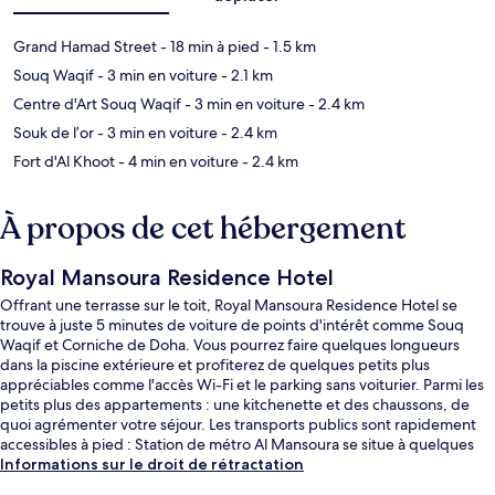
Grand Hamad Street
- 18 min à pied
- 1.5 km
Souq Waqif
- 3 min en voiture
- 2.1 km
Centre d'Art Souq Waqif
- 3 min en voiture
- 2.4 km
Souk de l’or
- 3 min en voiture
- 2.4 km
Fort d'Al Khoot
- 4 min en voiture
- 2.4 km
À propos de cet hébergement
Royal Mansoura Residence Hotel
Offrant une terrasse sur le toit, Royal Mansoura Residence Hotel se
trouve à juste 5 minutes de voiture de points d'intérêt comme Souq
Waqif et Corniche de Doha. Vous pourrez faire quelques longueurs
dans la piscine extérieure et profiterez de quelques petits plus
appréciables comme l'accès Wi-Fi et le parking sans voiturier. Parmi les
petits plus des appartements : une kitchenette et des chaussons, de
quoi agrémenter votre séjour. Les transports publics sont rapidement
accessibles à pied : Station de métro Al Mansoura se situe à quelques
pas et Station de métro Al Doha Al Jadeda, à 10 min de marche à peine.
Informations sur le droit de rétractation