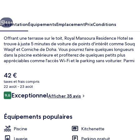
Residence
Hotel
cédent
Suivant
46+
Présentation
Équipements
Emplacement
Prix
Conditions
Offrant une terrasse sur le toit, Royal Mansoura Residence Hotel se
trouve à juste 5 minutes de voiture de points d'intérêt comme Souq
Waqif et Corniche de Doha. Vous pourrez faire quelques longueurs
dans la piscine extérieure et profiterez de quelques petits plus
appréciables comme l'accès Wi-Fi et le parking sans voiturier. Parmi
les petits plus des appartements : une kitchenette et des
chaussons, de quoi agrémenter votre séjour. Les transports publics
Le
42 €
sont rapidement accessibles à pied : Station de métro Al Mansoura
prix
taxes et frais compris
se situe à quelques pas et Station de métro Al Doha Al Jadeda, à 10
actuel
22 août - 23 août
min de marche à peine.
Façade de l’hébergement
est
Avis
Exceptionnel
9,6
Afficher 35 avis
de
9,6 sur 10
voyageurs
42 €.
Équipements populaires
Piscine
Kitchenette
Laverie
Parking gratuit