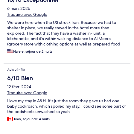
6 mars 2026
Traduire avec Google
We were here when the US struck Iran. Because we had to
shelter in place, we really stayed in the hotel more than
explored. The fact that they have a washer in- unit, a
kitchenette, and it’s within walking distance to Al Meera
(grocery store with clothing options as well as prepared food
options) was a cherry on top! Everything we needed was at this
Naiele, séjour de 2 nuits
hotel. Not to mention the staff was very accommodating. I
literally felt like I was top priority! They were there always
refreshing our towels and making sure we had water. Always
Avis vérifié
opening doors for us and ensuring that we didn’t even wait
outside by ourself for the taxi. I never had an issue with any of
6/10 Bien
the staff, and I would definitely recommend this place again and
12 févr. 2024
again! Thank you so much for hosting us, you guys are amazing!!
Traduire avec Google
I love my stay in A&H. It's just the room they gave us had one
baby cockroach, which spoiled my stay. I could see some part of
the bedsheets unwashed so yeah.
Joan, séjour de 4 nuits