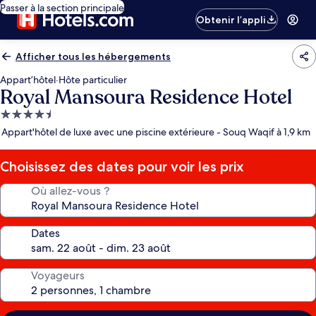
Passer à la section principale
Obtenir l’appli
Afficher tous les hébergements
Appart’hôtel
·
Hôte particulier
Royal Mansoura Residence Hotel
Hébergement
4.5 étoiles
Appart'hôtel de luxe avec une piscine extérieure - Souq Waqif à 1,9 km
Choisissez des dates pour voir les prix
Où allez-vous ?
Dates
Voyageurs