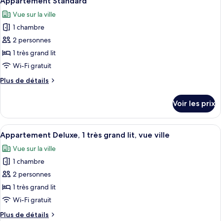
Appartement Standard
toutes
Vue sur la ville
les
1 chambre
photos
pour
2 personnes
ce
1 très grand lit
type
Wi-Fi gratuit
de
Plus
Plus de détails
chambre :
de
Appartement
détails
Voir les prix
sur
Standard
le
type
Afficher
Une chambre d’hôtel moderne dotée d’un
4
de
Appartement Deluxe, 1 très grand lit, vue ville
toutes
chambre
Vue sur la ville
Appartement
les
Standard
1 chambre
photos
pour
2 personnes
ce
1 très grand lit
type
Wi-Fi gratuit
de
Plus
Plus de détails
chambre :