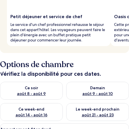
Petit déjeuner et service de chef
Oasis 
Le service d'un chef professionnel rehausse le séjour
Cette pr
dans cet appart'hôtel. Les voyageurs peuvent faire le
extérieu
plein d'énergie avec un buffet pratique petit
pour une
déjeuner pour commencer leur journée.
d'aventu
Options de chambre
Vérifiez la disponibilité pour ces dates.
Vérifier la disponibilité pour ce soir août 8 - août 9
Vérifier la disponibilité pour 
Ce soir
Demain
août 8 - août 9
août 9 - août 10
Vérifier la disponibilité pour ce week-end août 14 - août 16
Vérifier la disponibilité pour
Ce week-end
Le week-end prochain
août 14 - août 16
août 21 - août 23
Afficher
Une cuisine moderne avec un coin repa
5