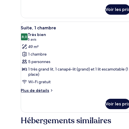
type
de
Voir les pri
chambre
Studio
Afficher
Un salon moderne avec un canap
6
Suite, 1 chambre
toutes
Très bien
les
8,0
8,0 sur 10
(5 avis)
5 avis
photos
49 m²
pour
1 chambre
ce
5 personnes
type
1 très grand lit, 1 canapé-lit (grand) et 1 lit escamotable (1
de
place)
chambre :
Wi-Fi gratuit
Suite,
1
Plus
Plus de détails
de
chambre
détails
Voir les pri
sur
le
type
Hébergements similaires
de
chambre