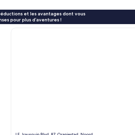
réductions et les avantages dont vous
ses pour plus d’aventures !
J.E. Irausquin Blvd. 87, Oranjestad, Noord