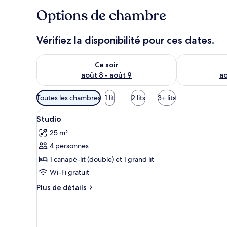
Options de chambre
Vérifiez la disponibilité pour ces dates.
Vérifier la disponibilité pour ce soir août 8 - août 9
Vérifier la di
Ce soir
août 8 - août 9
ao
Filtres
Toutes les chambres
1 lit
2 lits
3+ lits
disponibles
Afficher
Coffres-forts dans les chambre
pour
6
Studio
toutes
les
25 m²
les
chambres
4 personnes
photos
pour
1 canapé-lit (double) et 1 grand lit
ce
Wi-Fi gratuit
type
Plus
Plus de détails
de
de
chambre :
détails
sur
Studio
le