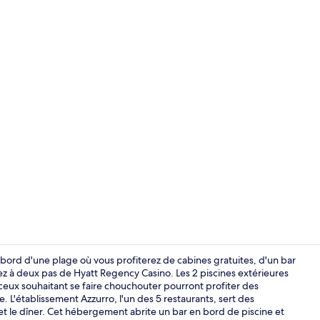
Plage, sable 
bord d'une plage où vous profiterez de cabines gratuites, d'un bar
rez à deux pas de Hyatt Regency Casino. Les 2 piscines extérieures
eux souhaitant se faire chouchouter pourront profiter des
5 restaurants
 L'établissement Azzurro, l'un des 5 restaurants, sert des
r et le dîner. Cet hébergement abrite un bar en bord de piscine et