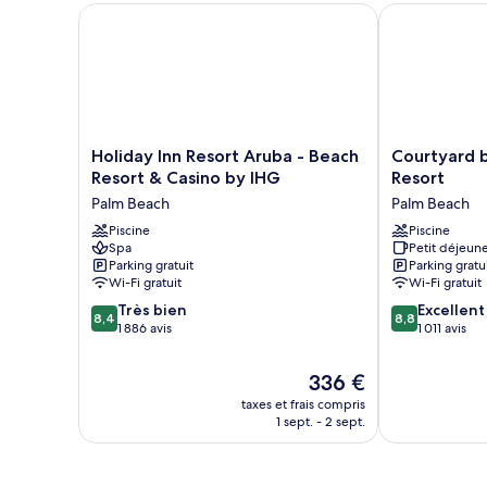
Suite,
Holiday Inn Resort Aruba - Beach Resort & Casino b
Courtyard by 
1
chambre
Holiday
Courtyard
Holiday Inn Resort Aruba - Beach
Courtyard 
Inn
by
Resort & Casino by IHG
Resort
Resort
Marriott
Palm Beach
Palm Beach
Aruba
Aruba
-
Piscine
Resort
Piscine
Spa
Petit déjeune
Beach
Palm
Parking gratuit
Parking gratu
Resort
Beach
Wi-Fi gratuit
Wi-Fi gratuit
&
8.4
8.8
Casino
Très bien
Excellent
8,4
8,8
sur
sur
by
1 886 avis
1 011 avis
10,
10,
IHG
Très
Excellent,
Palm
Le
336 €
bien,
1 011 avis
Beach
nouveau
taxes et frais compris
1 886 avis
prix
1 sept. - 2 sept.
est
de
336 €