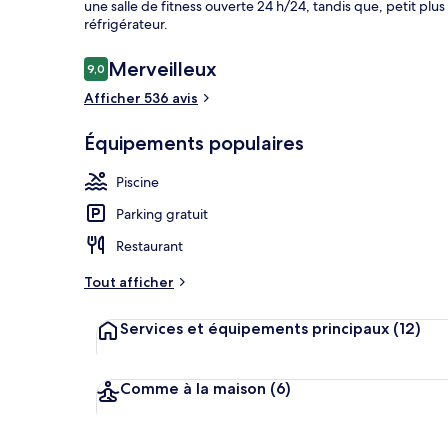
une salle de fitness ouverte 24 h/24, tandis que, petit plu
réfrigérateur.
Avis
Merveilleux
9,0
9,0 sur 10
Enceinte de 
voyageurs
Afficher 536 avis
Équipements populaires
Piscine
Parking gratuit
Restaurant
Tout afficher
Services et équipements principaux
(12)
Comme à la maison
(6)