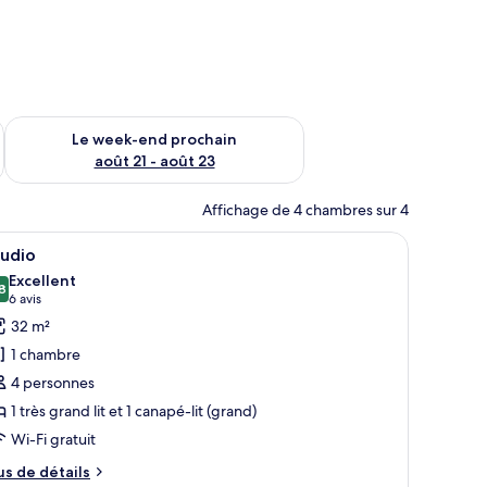
-end août 14 - août 16
Vérifier la disponibilité pour le week-end prochain août 21 - 
Le week-end prochain
août 21 - août 23
Affichage de 4 chambres sur 4
au, rideaux occultants
fficher
Studio | Coin séjour | Télévision à écran plas
5
tudio
outes
Excellent
s
8
8,8 sur 10
(6 avis)
6 avis
hotos
32 m²
our
1 chambre
e
4 personnes
ype
1 très grand lit et 1 canapé-lit (grand)
e
Wi-Fi gratuit
hambre :
tudio
us
us de détails