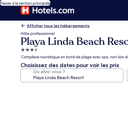
Passer à la section principale
Afficher tous les hébergements
Hôte professionnel
Playa Linda Beach Reso
Hébergement
3.5 étoiles
Complexe touristique en bord de plage avec spa, non loin 
Choisissez des dates pour voir les prix
Où allez-vous ?
Galerie
photos
de
l’hébergement
Playa