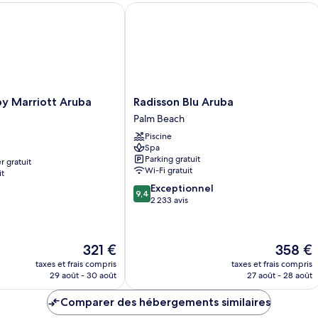
y IHG
Marriott Aruba Resort
Radisson Blu Aruba
Radisson
by Marriott Aruba
Radisson Blu Aruba
Blu
Palm Beach
Aruba
Piscine
Palm
Spa
Beach
Parking gratuit
r gratuit
Wi-Fi gratuit
it
9.4
Exceptionnel
9,4
sur
2 233 avis
10,
Exceptionnel,
2 233 avis
Le
Le
321 €
358 €
nouveau
nouveau
taxes et frais compris
taxes et frais compris
prix
prix
29 août - 30 août
27 août - 28 août
est
est
de
de
Comparer des hébergements similaires
321 €
358 €