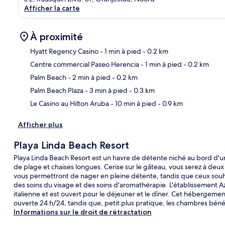
Afficher la carte
À proximité
Hyatt Regency Casino
- 1 min à pied
- 0.2 km
Centre commercial Paseo Herencia
- 1 min à pied
- 0.2 km
Car
Palm Beach
- 2 min à pied
- 0.2 km
Palm Beach Plaza
- 3 min à pied
- 0.3 km
Le Casino au Hilton Aruba
- 10 min à pied
- 0.9 km
Afficher plus
Playa Linda Beach Resort
Playa Linda Beach Resort est un havre de détente niché au bord d'un
de plage et chaises longues. Cerise sur le gâteau, vous serez à deux
vous permettront de nager en pleine détente, tandis que ceux souh
des soins du visage et des soins d'aromathérapie. L'établissement Azz
italienne et est ouvert pour le déjeuner et le dîner. Cet hébergement
ouverte 24 h/24, tandis que, petit plus pratique, les chambres bénéf
Informations sur le droit de rétractation