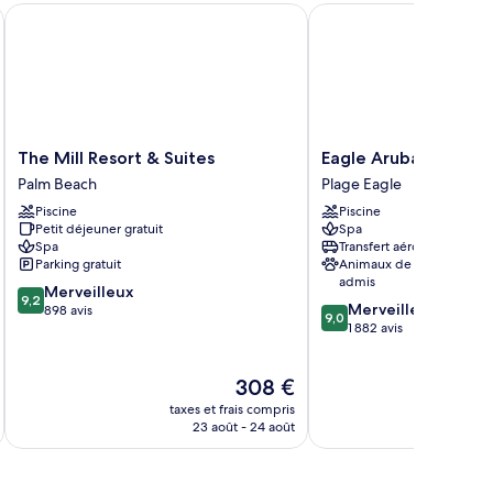
The Mill Resort & Suites
Eagle Aruba Resort
The
Eagle
The Mill Resort & Suites
Eagle Aruba Resort
Mill
Aruba
Palm Beach
Plage Eagle
Resort
Resort
Piscine
Piscine
&
Plage
Petit déjeuner gratuit
Spa
Suites
Eagle
Spa
Transfert aéroport
Palm
Parking gratuit
Animaux de compagnie
Beach
admis
9.2
Merveilleux
9,2
9.0
Merveilleux
sur
898 avis
9,0
sur
1 882 avis
10,
10,
Merveilleux,
Merveilleux,
898 avis
Le
308 €
1 882 avis
nouveau
taxes et frais compris
tax
prix
23 août - 24 août
est
de
308 €