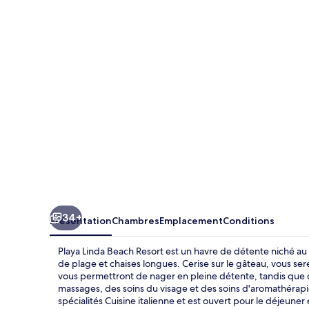
Linda
Beach
Resort
34+
Présentation
Chambres
Emplacement
Conditions
Playa Linda Beach Resort est un havre de détente niché au 
de plage et chaises longues. Cerise sur le gâteau, vous se
vous permettront de nager en pleine détente, tandis que c
massages, des soins du visage et des soins d'aromathérapie.
spécialités Cuisine italienne et est ouvert pour le déjeune