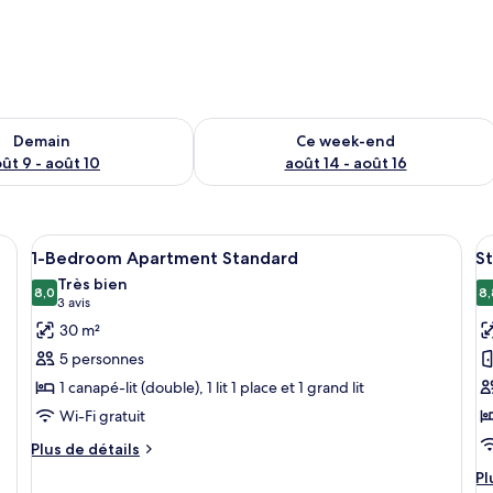
sponibilité pour demain août 9 - août 10
Vérifier la disponibilité pour ce week
Demain
Ce week-end
ût 9 - août 10
août 14 - août 16
s, bureau, rideaux occultants
Afficher
Coffres-forts dans les chambres, bure
A
6
1-Bedroom Apartment Standard
S
toutes
t
Très bien
les
8,0
le
8,
8,0 sur 10
(3 avis)
3 avis
photos
p
30 m²
pour
p
5 personnes
ce
c
1 canapé-lit (double), 1 lit 1 place et 1 grand lit
type
t
Wi-Fi gratuit
de
d
chambre :
c
Plus
Plus de détails
de
1-
S
Pl
Pl
détails