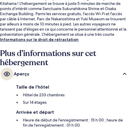
Kitahama ! L'hébergement se trouve à juste 5 minutes de marche de
points d'intérêt comme Sanctuaire Sukunahikona Shrine et Osaka
Exchange Building. Parmi les services gratuits, l'accès Wi-Fi et l'accès
par câble à Internet. Parc de Nakanoshima et Yuki Museum se trouvent
par ailleurs à moins de 10 minutes à pied. Les autres voyageurs ne
tarissent pas d'éloges en ce qui concerne le personnel attentionné et la
présentation générale. L'hébergement se situe à une très courte
distance à pied des transports publics : Station de métro Sakaisuji-
Informations sur le droit de rétractation
Hommachi se trouve à 11 min et Station de métro Hommachi, à 14 min.
Plus d’informations sur cet
hébergement
Aperçu
Taille de l'hôtel
Hôtel de 233 chambres
Sur 14 étages
Arrivée et départ
Heure de début de l'enregistrement : 15 h 00 ; heure de
fin de l'enregistrement : 01 h 00.