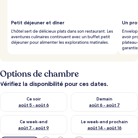
Petit déjeuner et dîner
Un pro
L'hôtel sert de délicieux plats dans son restaurant. Les
Envelop
aventures culinaires continuent avec un buffet petit
avoir pr
déjeuner pour alimenter les explorations matinales.
plateau-
garantis
Options de chambre
Vérifiez la disponibilité pour ces dates.
Vérifier la disponibilité pour ce soir août 5 - août 6
Vérifier la disponibilité pour 
Ce soir
Demain
août 5 - août 6
août 6 - août 7
Vérifier la disponibilité pour ce week-end août 7 - août 9
Vérifier la disponibilité pour 
Ce week-end
Le week-end prochain
août 7 - août 9
août 14 - août 16