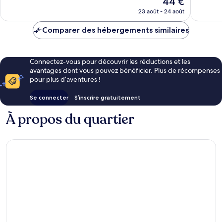
44 €
nouveau
23 août - 24 août
prix
est
Comparer des hébergements similaires
de
44 €
Connectez-vous pour découvrir les réductions et les
avantages dont vous pouvez bénéficier. Plus de récompenses
pour plus d’aventures !
Se connecter
S’inscrire gratuitement
À propos du quartier