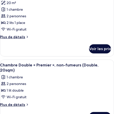
20 m²
Chambre
les
3
Triple
1 chambre
photos
chambres,
«
pour
2 personnes
non-
Premier
ce
»,
fumeurs
2 lits 1 place
3
type
Wi-Fi gratuit
chambres,
de
non-
Plus
Plus de détails
chambre :
fumeurs
de
Premier
détails
Voir les prix
sur
Twin
le
Room,
type
Afficher
Une chambre d’hôtel comprenant un lit
Non
16
de
Chambre Double « Premier », non-fumeurs (Double,
toutes
Smoking
chambre
20sqm)
Premier
les
(20
1 chambre
Twin
photos
sqm,
Room,
2 personnes
pour
2
Non
1 lit double
ce
Smoking
beds)
(20
type
Wi-Fi gratuit
sqm,
de
Plus
Plus de détails
2
chambre :
de
beds)
détails