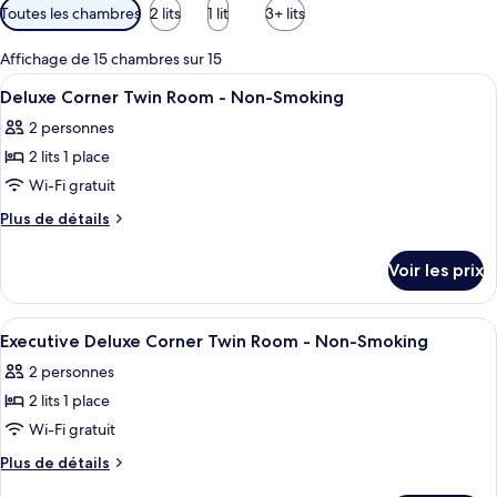
Filtres
Toutes les chambres
2 lits
1 lit
3+ lits
disponibles
pour
Affichage de 15 chambres sur 15
les
Afficher
Une chambre d’hôtel avec deux lits, un
19
Deluxe Corner Twin Room - Non-Smoking
chambres
toutes
2 personnes
les
2 lits 1 place
photos
pour
Wi-Fi gratuit
ce
Plus
Plus de détails
type
de
détails
de
Voir les prix
sur
chambre :
le
Deluxe
type
Afficher
Une chambre d’hôtel avec un grand lit,
17
Corner
de
Executive Deluxe Corner Twin Room - Non-Smoking
toutes
chambre
Twin
2 personnes
Deluxe
les
Room
Corner
2 lits 1 place
photos
-
Twin
pour
Wi-Fi gratuit
Room
Non-
ce
-
Plus
Plus de détails
Smoking
Non-
type
de
Smoking