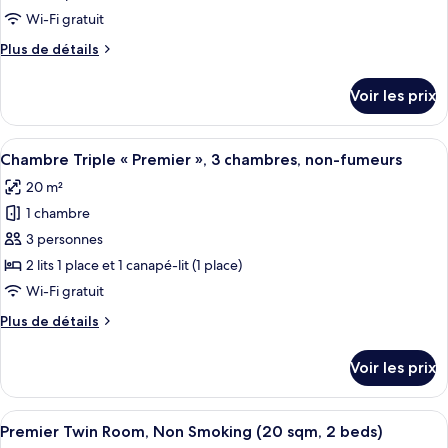
(3
de
Wi-Fi gratuit
beds)
chambre :
Plus
Plus de détails
Chambre
de
Deluxe
détails
Voir les prix
sur
avec
le
lits
type
Afficher
Une chambre d’hôtel avec deux lits, un
jumeaux,
17
de
Chambre Triple « Premier », 3 chambres, non-fumeurs
toutes
chambre
fumeurs,
20 m²
Chambre
les
en
Deluxe
1 chambre
photos
angle
avec
pour
3 personnes
(Hollywood
lits
ce
jumeaux,
2 lits 1 place et 1 canapé-lit (1 place)
Twin,
fumeurs,
type
27sqm,
Wi-Fi gratuit
en
de
2
angle
Plus
Plus de détails
chambre :
(Hollywood
beds)
de
Chambre
Twin,
détails
Voir les prix
27sqm,
sur
Triple
2
le
«
beds)
type
Afficher
Une chambre d’hôtel moderne avec un g
Premier
21
de
Premier Twin Room, Non Smoking (20 sqm, 2 beds)
toutes
»,
chambre