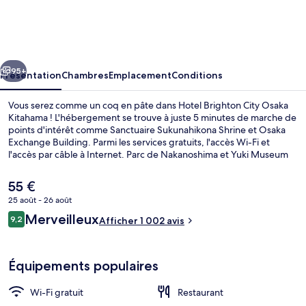
Brighton
City
Osaka
cédent
Suivant
Kitahama
95+
Présentation
Chambres
Emplacement
Conditions
Vous serez comme un coq en pâte dans Hotel Brighton City Osaka
Kitahama ! L'hébergement se trouve à juste 5 minutes de marche de
points d'intérêt comme Sanctuaire Sukunahikona Shrine et Osaka
Exchange Building. Parmi les services gratuits, l'accès Wi-Fi et
l'accès par câble à Internet. Parc de Nakanoshima et Yuki Museum
se trouvent par ailleurs à moins de 10 minutes à pied. Les autres
voyageurs ne tarissent pas d'éloges en ce qui concerne le personnel
Le
55 €
attentionné et la présentation générale. L'hébergement se situe à
prix
25 août - 26 août
une très courte distance à pied des transports publics : Station de
actuel
métro Sakaisuji-Hommachi se trouve à 11 min et Station de métro
Avis
Merveilleux
Coin salon dans le hall
9,2
est
Afficher 1 002 avis
9,2 sur 10
Hommachi, à 14 min.
voyageurs
de
55 €.
Équipements populaires
Wi-Fi gratuit
Restaurant