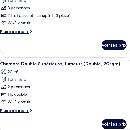
1 chambre
photos
en
avec
pour
3 personnes
angle
lits
ce
jumeaux,
2 lits 1 place et 1 canapé-lit (1 place)
(Hollywood
non-
type
Twin,
Wi-Fi gratuit
fumeurs,
de
2
en
Plus
Plus de détails
chambre :
angle
beds)
de
Chambre
(Hollywood
détails
Voir les prix
Twin,
sur
Triple
2
le
Exécutive,
beds)
type
Afficher
Une chambre d’hôtel avec un grand lit
non-
17
de
Chambre Double Supérieure, fumeurs (Double, 20sqm)
toutes
fumeurs,
chambre
20 m²
Chambre
les
en
Triple
1 chambre
photos
angle
Exécutive,
pour
2 personnes
(3
non-
ce
fumeurs,
beds)
1 lit double
en
type
Wi-Fi gratuit
angle
de
(3
Plus
Plus de détails
chambre :
beds)
de
Chambre
détails
Voir les prix
sur
Double