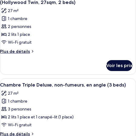
chambre
(Superior
(Hollywood Twin, 27sqm, 2 beds)
Chambre
les
Double,
27 m²
Double
photos
20sqm)
Exécutive,
1 chambre
pour
non-
2 personnes
ce
fumeurs
(Superior
type
2 lits 1 place
Double,
de
Wi-Fi gratuit
20sqm)
chambre :
Plus
Plus de détails
Chambre
de
Deluxe
détails
Voir les prix
sur
avec
le
lits
type
Afficher
Une chambre d’hôtel avec deux lits, un
jumeaux,
18
de
Chambre Triple Deluxe, non-fumeurs, en angle (3 beds)
toutes
chambre
non-
27 m²
Chambre
les
fumeurs,
Deluxe
1 chambre
photos
en
avec
pour
3 personnes
angle
lits
ce
jumeaux,
2 lits 1 place et 1 canapé-lit (1 place)
(Hollywood
non-
type
Twin,
Wi-Fi gratuit
fumeurs,
de
27sqm,
en
Plus
Plus de détails