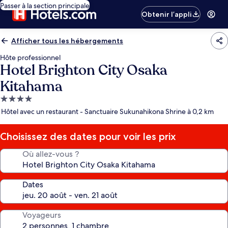
Passer à la section principale
Obtenir l’appli
Afficher tous les hébergements
Hôte professionnel
Hotel Brighton City Osaka
Kitahama
Hébergement
4.0 étoiles
Hôtel avec un restaurant - Sanctuaire Sukunahikona Shrine à 0,2 km
Choisissez des dates pour voir les prix
Où allez-vous ?
Dates
Voyageurs