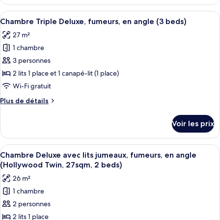
le
Supérieure,
type
Afficher
Une chambre d’hôtel avec deux lits, un
fumeurs
18
de
Chambre Triple Deluxe, fumeurs, en angle (3 beds)
toutes
(Double,
chambre
27 m²
Chambre
les
20sqm)
Double
1 chambre
photos
Supérieure,
pour
3 personnes
fumeurs
ce
(Double,
2 lits 1 place et 1 canapé-lit (1 place)
20sqm)
type
Wi-Fi gratuit
de
Plus
Plus de détails
chambre :
de
Chambre
détails
Voir les prix
sur
Triple
le
Deluxe,
type
Afficher
Un lit double avec du linge de lit blan
fumeurs,
16
de
Chambre Deluxe avec lits jumeaux, fumeurs, en angle
toutes
en
chambre
(Hollywood Twin, 27sqm, 2 beds)
Chambre
les
angle
26 m²
Triple
photos
(3
Deluxe,
1 chambre
pour
beds)
fumeurs,
2 personnes
ce
en
angle
type
2 lits 1 place