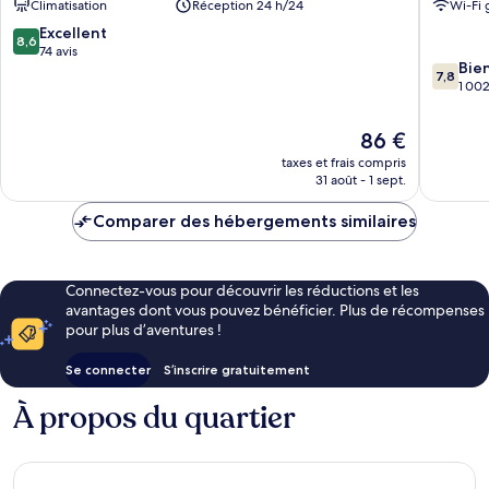
Climatisation
Réception 24 h/24
Wi-Fi 
Chaplin
-
Springfi
8.6
Excellent
8,6
East
sur
74 avis
7.8
Bie
Windsor
10,
7,8
sur
1 002
Excellent,
10,
74 avis
Bien,
Le
86 €
1 002 av
nouveau
taxes et frais compris
prix
31 août - 1 sept.
est
de
Comparer des hébergements similaires
86 €
Connectez-vous pour découvrir les réductions et les
avantages dont vous pouvez bénéficier. Plus de récompenses
pour plus d’aventures !
Se connecter
S’inscrire gratuitement
À propos du quartier