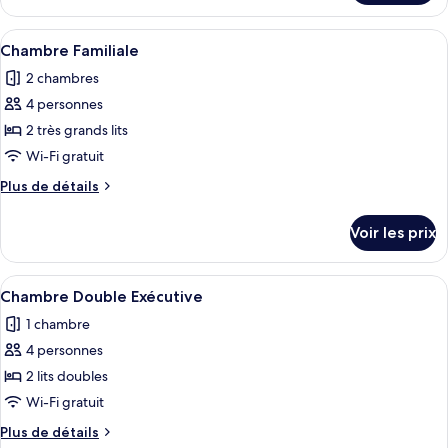
Suite
le
Exécutive
type
Afficher
Une chambre d’hôtel avec un grand lit
7
de
Chambre Familiale
toutes
chambre
2 chambres
Suite
les
Exécutive
4 personnes
photos
pour
2 très grands lits
ce
Wi-Fi gratuit
type
Plus
Plus de détails
de
de
chambre :
détails
Voir les prix
sur
Chambre
le
Familiale
type
Afficher
Une chambre d’hôtel moderne équipée d
4
de
Chambre Double Exécutive
toutes
chambre
1 chambre
Chambre
les
Familiale
4 personnes
photos
pour
2 lits doubles
ce
Wi-Fi gratuit
type
Plus
Plus de détails
de