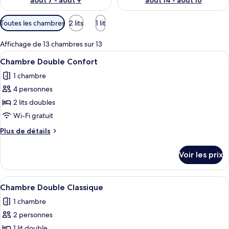
août 7 - août 9
août 14 - août 16
Filtres
Toutes les chambres
2 lits
1 lit
disponibles
pour
Affichage de 13 chambres sur 13
les
Afficher
Une chambre d’hôtel moderne équipée d
5
Chambre Double Confort
chambres
toutes
1 chambre
les
4 personnes
photos
pour
2 lits doubles
ce
Wi-Fi gratuit
type
Plus
Plus de détails
de
de
chambre :
détails
Voir les prix
sur
Chambre
le
Double
type
Afficher
Une chambre d’hôtel avec un lit, un bu
Confort
4
de
Chambre Double Classique
toutes
chambre
1 chambre
Chambre
les
Double
2 personnes
photos
Confort
pour
1 lit double