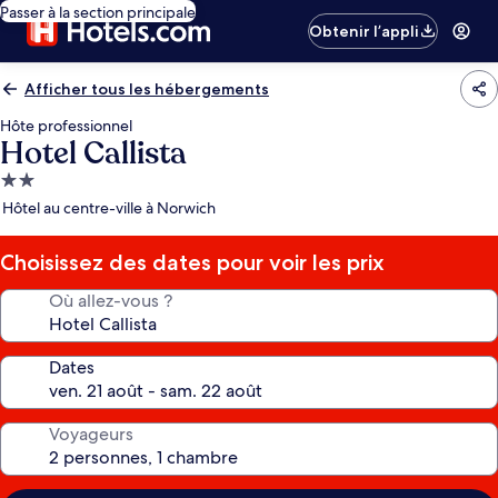
Passer à la section principale
Obtenir l’appli
Afficher tous les hébergements
Hôte professionnel
Hotel Callista
Hébergement
2.0 étoiles
Hôtel au centre-ville à Norwich
Choisissez des dates pour voir les prix
Où allez-vous ?
Dates
Voyageurs