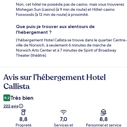
Non, cet hôtel ne possède pas de casino, mais vous trouverez
Mohegan Sun (casino) (à 9 min de route) et Hôtel-casino
Foxwoods (à 12 min de route) à proximité.
Que puis-je trouver aux alentours de
l'hébergement ?
L'hébergement Hotel Callista se trouve dans le quartier Centre-
ville de Norwich, à seulement 6 minutes de marche de
Norwich Arts Center et à 7 minutes de Spirit of Broadway
Theater (théâtre).
Avis sur l’hébergement Hotel
Avis
Callista
Très bien
8,2
222 avis
8,8
7,0
8,8
Propreté
Services et
Personnel et service