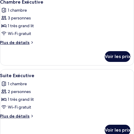
4
de
Chambre Exécutive
toutes
chambre
1 chambre
Studio
les
Sénior
3 personnes
photos
pour
1 très grand lit
ce
Wi-Fi gratuit
type
Plus
Plus de détails
de
de
chambre :
détails
Voir les prix
sur
Chambre
le
Exécutive
type
Afficher
Un salon moderne avec un téléviseur à 
7
de
Suite Exécutive
toutes
chambre
1 chambre
Chambre
les
Exécutive
2 personnes
photos
pour
1 très grand lit
ce
Wi-Fi gratuit
type
Plus
Plus de détails
de
de
chambre :
détails
Voir les prix
sur