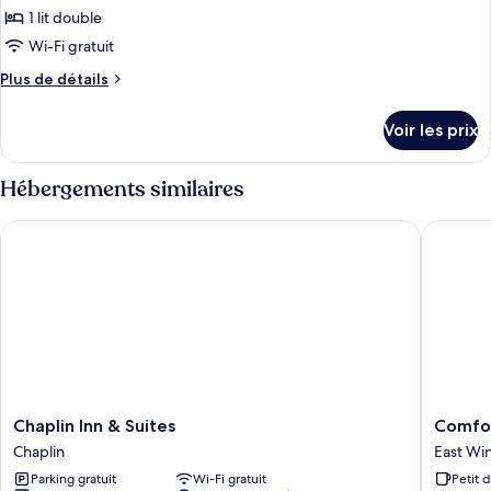
Deluxe
pour
1 lit double
ce
Wi-Fi gratuit
type
Plus
Plus de détails
de
de
chambre :
détails
Voir les prix
sur
Classic
le
Double
type
Hébergements similaires
de
chambre
Chaplin Inn & Suites
Comfort 
Classic
Double
Chaplin
Comfort
Chaplin Inn & Suites
Comfor
Inn
Inn
Chaplin
East Wi
&
East
Parking gratuit
Wi-Fi gratuit
Petit 
Suites
Windsor