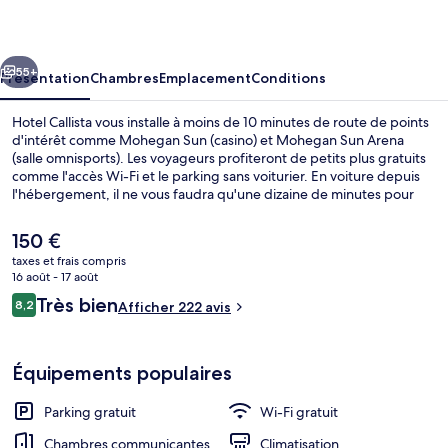
cédent
Suivant
55+
Présentation
Chambres
Emplacement
Conditions
Hotel Callista vous installe à moins de 10 minutes de route de points
d'intérêt comme Mohegan Sun (casino) et Mohegan Sun Arena
(salle omnisports). Les voyageurs profiteront de petits plus gratuits
comme l'accès Wi-Fi et le parking sans voiturier. En voiture depuis
l'hébergement, il ne vous faudra qu'une dizaine de minutes pour
rejoindre des sites comme Hôtel-casino Foxwoods et Grand Theater
at Foxwoods Resort Casino.Les autres voyageurs adorent le
Le
150 €
personnel attentionné.
prix
taxes et frais compris
actuel
16 août - 17 août
Réception
est
Avis
Très bien
8,2
Afficher 222 avis
de
8,2 sur 10
voyageurs
150 €.
Équipements populaires
Parking gratuit
Wi-Fi gratuit
Chambres communicantes
Climatisation