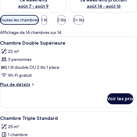
Ce week-end
Le week-end prochain
août 7 - août 9
août 14 - août 16
Filtres
Toutes les chambres
1 lit
2 lits
3+ lits
disponibles
pour
Affichage de 14 chambres sur 14
les
Afficher
Un lit bien fait, avec du linge de lit 
3
Chambre Double Supérieure
chambres
toutes
22 m²
les
3 personnes
photos
pour
1 lit double OU 2 lits 1 place
ce
Wi-Fi gratuit
type
Plus
Plus de détails
de
de
chambre :
détails
Voir les prix
sur
Chambre
le
Double
type
Afficher
Une chambre d’hôtel avec deux lits sim
Supérieure
2
de
Chambre Triple Standard
toutes
chambre
25 m²
Chambre
les
Double
1 chambre
photos