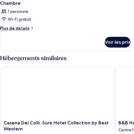
Chambre
1 personne
Wi-Fi gratuit
Plus
Plus de détails
de
détails
Voir les prix
sur
le
type
Hébergements similaires
de
chambre
Casena Dei Colli, Sure Hotel Collection by Best Western
B&B Hote
Chambre
Casena
B&B
Casena Dei Colli, Sure Hotel Collection by Best
B&B Ho
Dei
Hotel
Western
Centre 
Colli,
Palermo