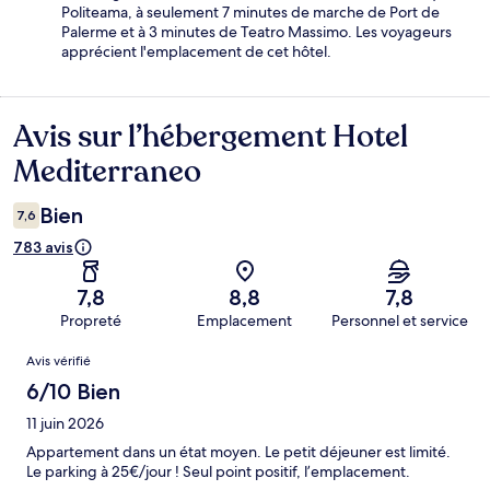
Politeama, à seulement 7 minutes de marche de Port de
Palerme et à 3 minutes de Teatro Massimo. Les voyageurs
apprécient l'emplacement de cet hôtel.
Avis sur l’hébergement Hotel
Avis
Mediterraneo
Bien
7,6
783 avis
7,8
8,8
7,8
Propreté
Emplacement
Personnel et service
Avis
Avis vérifié
6/10 Bien
11 juin 2026
Appartement dans un état moyen. Le petit déjeuner est limité.
Le parking à 25€/jour ! Seul point positif, l’emplacement.