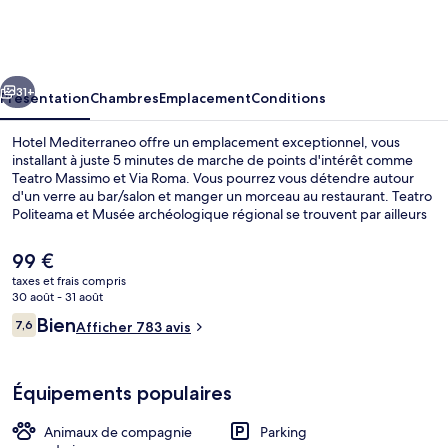
Mediterraneo
cédent
Suivant
31+
Présentation
Chambres
Emplacement
Conditions
Hotel Mediterraneo offre un emplacement exceptionnel, vous
installant à juste 5 minutes de marche de points d'intérêt comme
Teatro Massimo et Via Roma. Vous pourrez vous détendre autour
d'un verre au bar/salon et manger un morceau au restaurant. Teatro
Politeama et Musée archéologique régional se trouvent par ailleurs
à moins de 10 minutes à pied. Les autres voyageurs sont séduits par
le personnel attentionné et l'emplacement idéal.
Le
99 €
prix
taxes et frais compris
actuel
30 août - 31 août
Entrée de l’hébergement
est
Avis
Bien
7,6
Afficher 783 avis
de
7,6 sur 10
voyageurs
99 €.
Équipements populaires
Animaux de compagnie
Parking