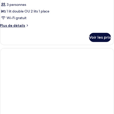
Standard
pour
3 personnes
ce
1 lit double OU 2 lits 1 place
type
Wi-Fi gratuit
de
Plus
Plus de détails
chambre :
de
Studio
détails
Voir les prix
sur
le
type
de
chambre
Studio