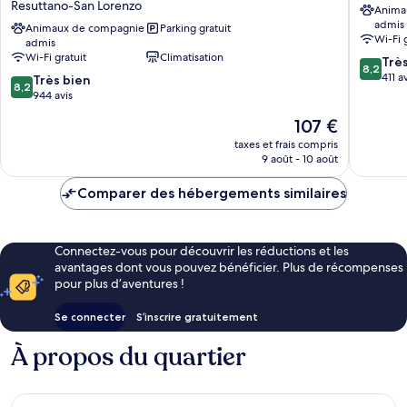
Resuttano-San Lorenzo
Anima
Sure
Quattro
admis
Hotel
Animaux de compagnie
Parking gratuit
Canti
Wi-Fi 
admis
Collection
Centre
Wi-Fi gratuit
Climatisation
8.2
by
historiq
Trè
8,2
sur
Best
de
411 a
8.2
Très bien
8,2
10,
Western
Palerme
sur
944 avis
Très
Resuttano-
10,
Le
107 €
bien,
San
Très
nouveau
411 avis
Lorenzo
bien,
taxes et frais compris
prix
9 août - 10 août
944 avis
est
de
Comparer des hébergements similaires
107 €
Connectez-vous pour découvrir les réductions et les
avantages dont vous pouvez bénéficier. Plus de récompenses
pour plus d’aventures !
Se connecter
S’inscrire gratuitement
À propos du quartier