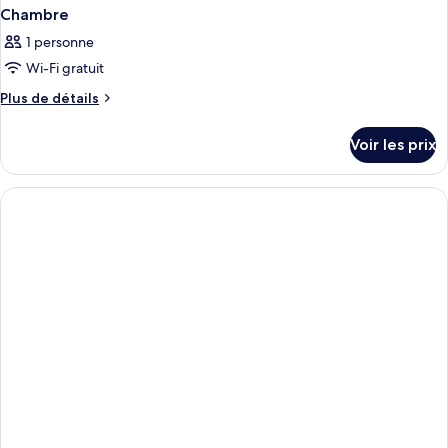
Chambre
1 personne
Wi-Fi gratuit
Plus
Plus de détails
de
détails
Voir les prix
sur
le
type
de
chambre
Chambre