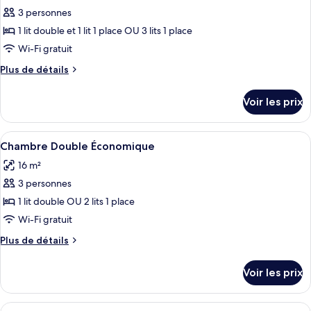
Supérieure
pour
3 personnes
ce
1 lit double et 1 lit 1 place OU 3 lits 1 place
type
Wi-Fi gratuit
de
Plus
Plus de détails
chambre :
de
Chambre
détails
Voir les prix
sur
Triple
le
Standard
type
Afficher
Un lit bien fait, avec du linge de lit b
3
de
Chambre Double Économique
toutes
chambre
16 m²
Chambre
les
Triple
3 personnes
photos
Standard
pour
1 lit double OU 2 lits 1 place
ce
Wi-Fi gratuit
type
Plus
Plus de détails
de
de
chambre :
détails
Voir les prix
sur
Chambre
le
Double
type
Afficher
Une chambre d’hôtel avec deux lits, un