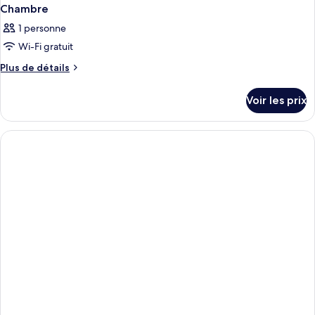
Chambre
1 personne
Wi-Fi gratuit
Plus
Plus de détails
de
détails
Voir les prix
sur
le
type
de
chambre
Chambre