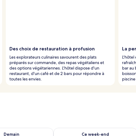
Des choix de restauration à profusion
La per
Les explorateurs culinaires savourent des plats
L'hôtel
préparés sur commande, des repas végétaliens et
rafraîc
des options végétariennes. L'hôtel dispose d'un
bar au 
restaurant, d'un café et de 2 bars pour répondre à
boisson
toutes les envies.
piscine
sponibilité pour demain août 9 - août 10
Vérifier la disponibilité pour ce week
Demain
Ce week-end