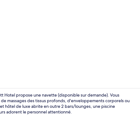
Minibar, cof
iott Hotel propose une navette (disponible sur demande). Vous
er de massages des tissus profonds, d'enveloppements corporels ou
t hôtel de luxe abrite en outre 2 bars/lounges, une piscine
2 bars, bar e
urs adorent le personnel attentionné.