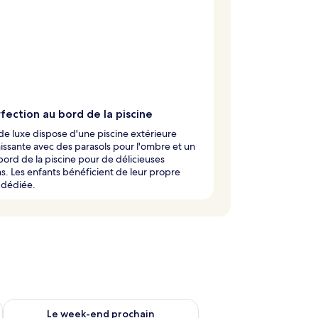
fection au bord de la piscine
 de luxe dispose d'une piscine extérieure
hissante avec des parasols pour l'ombre et un
bord de la piscine pour de délicieuses
s. Les enfants bénéficient de leur propre
 dédiée.
-end août 14 - août 16
Vérifier la disponibilité pour le week-end prochain août 21 - 
Le week-end prochain