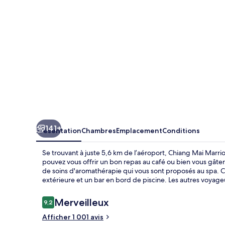
Hotel
141+
Présentation
Chambres
Emplacement
Conditions
Se trouvant à juste 5,6 km de l’aéroport, Chiang Mai Marr
pouvez vous offrir un bon repas au café ou bien vous gât
de soins d'aromathérapie qui vous sont proposés au spa. Ce
extérieure et un bar en bord de piscine. Les autres voyage
Avis
Merveilleux
9,2
9,2 sur 10
voyageurs
Afficher 1 001 avis