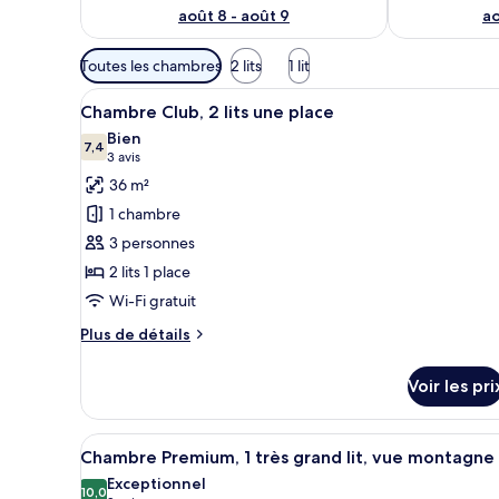
août 8 - août 9
ao
Filtres
Toutes les chambres
2 lits
1 lit
disponibles
Afficher
Une chambre d’hôtel moderne dot
pour
10
Chambre Club, 2 lits une place
toutes
les
Bien
les
7,4
chambres
7,4 sur 10
(3 avis)
3 avis
photos
36 m²
pour
1 chambre
ce
3 personnes
type
2 lits 1 place
de
Wi-Fi gratuit
chambre :
Chambre
Plus
Plus de détails
Club,
de
détails
2
Voir les pri
sur
lits
le
une
type
Afficher
Une chambre d’hôtel moderne do
5
de
place
Chambre Premium, 1 très grand lit, vue montagne
toutes
chambre
Exceptionnel
Chambre
les
10,0
10,0 sur 10