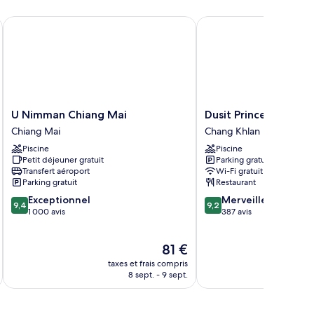
 Ping by IHG
U Nimman Chiang Mai
Dusit Princess Chiang 
U
Dusit
U Nimman Chiang Mai
Dusit Princess Chian
Nimman
Princess
Chiang Mai
Chang Khlan
Chiang
Chiang
Piscine
Piscine
Mai
Mai
Petit déjeuner gratuit
Parking gratuit
Chiang
Chang
Transfert aéroport
Wi-Fi gratuit
Mai
Khlan
Parking gratuit
Restaurant
9.4
9.2
Exceptionnel
Merveilleux
9,4
9,2
sur
sur
1 000 avis
387 avis
10,
10,
Exceptionnel,
Merveilleux,
Le
81 €
1 000 avis
387 avis
nouveau
taxes et frais compris
tax
prix
8 sept. - 9 sept.
est
de
81 €