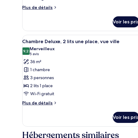
Chambre
Plus
Plus de détails
Deluxe,
de
détails
1
Voir les pri
sur
très
le
grand
type
Afficher
Une chambre d’hôtel avec deux l
5
de
lit
Chambre Deluxe, 2 lits une place, vue ville
toutes
chambre
Merveilleux
Chambre
les
9,2
9,2 sur 10
(5 avis)
5 avis
Deluxe,
photos
36 m²
1
pour
très
1 chambre
ce
grand
3 personnes
lit
type
2 lits 1 place
de
Wi-Fi gratuit
chambre :
Chambre
Plus
Plus de détails
Deluxe,
de
détails
2
Voir les pri
sur
lits
le
une
type
Hébergements similaires
de
place,