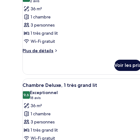
(2 avis)
2 avis
Club,
photos
36 m²
2
pour
lits
1 chambre
ce
une
3 personnes
place
type
1 très grand lit
de
Wi-Fi gratuit
chambre :
Chambre
Plus
Plus de détails
Premium,
de
détails
1
Voir les pri
sur
très
le
grand
type
Afficher
Une chambre d’hôtel moderne do
5
de
lit,
Chambre Deluxe, 1 très grand lit
toutes
chambre
vue
Exceptionnel
Chambre
les
9,6
9,6 sur 10
(18 avis)
18 avis
montagne
Premium,
photos
36 m²
1
pour
très
1 chambre
ce
grand
3 personnes
lit,
type
vue
1 très grand lit
de
montagne
Wi-Fi gratuit
chambre :