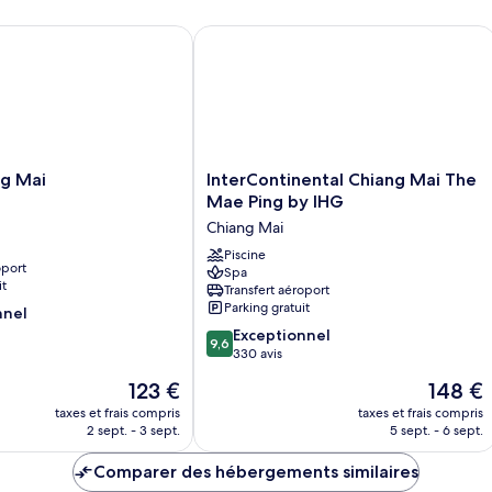
Club,
1
 Mai
InterContinental Chiang Mai The Mae
chambre
InterContinental
ng Mai
InterContinental Chiang Mai The
Chiang
Mae Ping by IHG
Mai
Chiang Mai
The
Mae
Piscine
oport
Spa
Ping
it
Transfert aéroport
by
Parking gratuit
nnel
IHG
9.6
Chiang
Exceptionnel
9,6
sur
Mai
330 avis
10,
Le
Le
123 €
148 €
Exceptionnel,
nouveau
nouveau
330 avis
taxes et frais compris
taxes et frais compris
prix
prix
2 sept. - 3 sept.
5 sept. - 6 sept.
est
est
de
de
Comparer des hébergements similaires
123 €
148 €