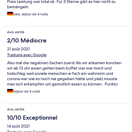
Preis Leistung war total ok. Für 3 Sterne gibt es hier nicht zu
bemängeln.
Sara, séjour de 4 nuits
Avis vérifié
2/10 Médiocre
21 août 2021
Traduire avec Google
Also mal die negativen Sachen zuerst Als wir ankamen konnten
wir ab 13 uhr essen gehen beim buffet war wie mord und
todschlag weil soviele menschen ei fach ein wahnsinn und
corona war wie es noch nie gegeben hätte und platz musste
man sich erkämpfen um gemütlich essen zu können . Punkto
essensauswahl naja eig jeden tag gab es nudeln mit pasta und
Séjour de 5 nuits
nie wirklich abwechslung aber das frühstück war bombe aber
mit den platzmangel is bissi naja zu wünschen übrig suchen
suchen suchen.... Zimmer war auch nicht so besonders für all
Avis vérifié
inklusive mehr zu erwarten am ersten tag gleich die tür von der
,,terrasse '' kaputt. Jetzt zu den guten sachen Das meer war
10/10 Exceptionnel
nicht weit entfernt und war spitze und das personal sehr nett.
14 août 2021
Aber das war es auch schon. Also ich kann dieses hotel nicht
wirklich empfehlen die ruhe am essplatz und was ordentliches