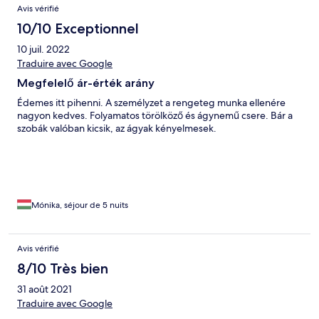
Avis vérifié
10/10 Exceptionnel
10 juil. 2022
Traduire avec Google
Megfelelő ár-érték arány
Édemes itt pihenni. A személyzet a rengeteg munka ellenére
nagyon kedves. Folyamatos törölköző és ágynemű csere. Bár a
szobák valóban kicsik, az ágyak kényelmesek.
Mónika, séjour de 5 nuits
Avis vérifié
8/10 Très bien
31 août 2021
Traduire avec Google