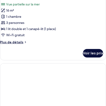
toutes
-
chambre
Vue partielle sur la mer
Classic
les
Family
room,
16 m²
photos
Sea
pour
1 chambre
side
ce
-
3 personnes
Family
type
1 lit double et 1 canapé-lit (1 place)
de
Wi-Fi gratuit
chambre :
Plus
Plus de détails
Classic
de
room,
détails
Voir les prix
Sea
sur
le
side
type
de
chambre
Classic
room,
Sea
side