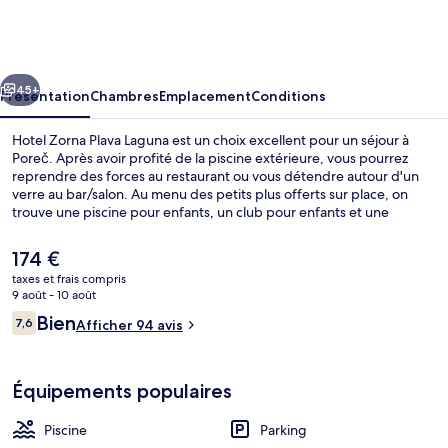
Zorna
Plava
Laguna
cédent
Suivant
45+
Présentation
Chambres
Emplacement
Conditions
Hotel Zorna Plava Laguna est un choix excellent pour un séjour à
Poreč. Après avoir profité de la piscine extérieure, vous pourrez
reprendre des forces au restaurant ou vous détendre autour d'un
verre au bar/salon. Au menu des petits plus offerts sur place, on
trouve une piscine pour enfants, un club pour enfants et une
terrasse. Sympa non ?
Le
174 €
prix
taxes et frais compris
actuel
9 août - 10 août
Plage privée à proximité, chaises longu
est
Avis
Bien
7,6
Afficher 94 avis
de
7,6 sur 10
voyageurs
174 €.
Équipements populaires
Piscine
Parking