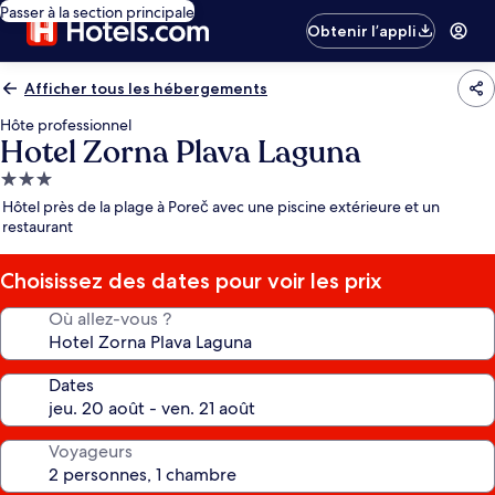
Passer à la section principale
Obtenir l’appli
Afficher tous les hébergements
Hôte professionnel
Hotel Zorna Plava Laguna
Hébergement
3.0 étoiles
Hôtel près de la plage à Poreč avec une piscine extérieure et un
restaurant
Choisissez des dates pour voir les prix
Où allez-vous ?
Dates
Voyageurs