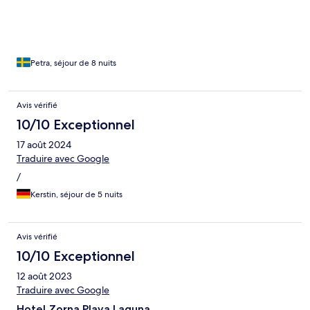
utanför hotellet och vid poolen, var svårt att hitta någonstans att
sitta utan att få rök på sig.
Petra, séjour de 8 nuits
Avis vérifié
10/10 Exceptionnel
17 août 2024
Traduire avec Google
/
Kerstin, séjour de 5 nuits
Avis vérifié
10/10 Exceptionnel
12 août 2023
Traduire avec Google
Hotel Zorna Plava Laguna