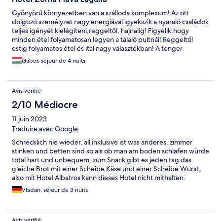
Gyönyörű környezetben van a szálloda komplexum! Az ott
dolgozó személyzet nagy energiával igyekszik a nyaraló családok
teljes igényét kielégíteni,reggeltől, hajnalig! Figyelik,hogy
minden étel folyamatosan legyen a tálaló pultnál! Reggeltől
estig folyamatos étel és ital nagy választékban! A tenger
közvetlen szállodával szemben van, tiszta és rendezett! Innét
Gábor, séjour de 4 nuits
minden elérhető! Hajó kirándulási lehetőség,ahol szintén jól
éreztük magunkat,túrázás,kisvonat kirándulás, esti mulatságok,
hétvégén,még tüzijáték is volt! Megéri az ár érték
Avis vérifié
arányt,mindenkinek ajánljuk! A szoba igazából kicsi,de ha valaki
nyaralni megy,megismerni a tájat és annak szépségét,kirándul és
2/10 Médiocre
mellette úton van,aludni bőven elég!
11 juin 2023
Traduire avec Google
Schrecklich nie wieder, all inklusive ist was anderes, zimmer
stinken und betten sind so als ob man am boden schlafen würde
total hart und unbequem, zum Snack gibt es jeden tag das
gleiche Brot mit einer Scheibe Käse und einer Scheibe Wurst,
also mit Hotel Albatros kann dieses Hotel nicht mithalten.
Vladan, séjour de 3 nuits
Avis vérifié