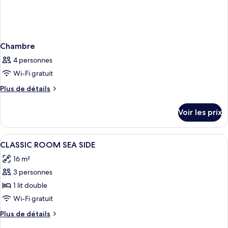
Chambre
4 personnes
Wi-Fi gratuit
Plus
Plus de détails
de
détails
Voir les prix
sur
le
type
Afficher
Une chambre d’hôtel équipée d’un lit, 
3
de
CLASSIC ROOM SEA SIDE
toutes
chambre
16 m²
Chambre
les
3 personnes
photos
pour
1 lit double
ce
Wi-Fi gratuit
type
Plus
Plus de détails
de
de