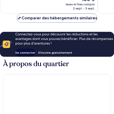
bien,
267 avis
nouveau
taxes et frais compris
383 avis
prix
2 sept. - 3 sept.
est
de
Comparer des hébergements similaires
160 €
Connectez-vous pour découvrir les réductions et les
avantages dont vous pouvez bénéficier. Plus de récompenses
pour plus d’aventures !
Se connecter
S’inscrire gratuitement
À propos du quartier