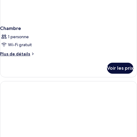
Chambre
1 personne
Wi-Fi gratuit
Plus
Plus de détails
de
détails
Voir les prix
sur
le
type
de
chambre
Chambre