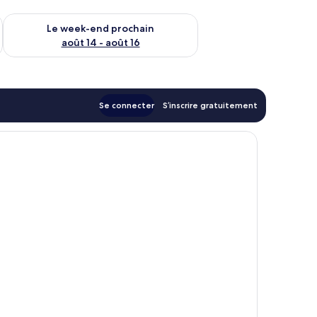
-end août 7 - août 9
Vérifier la disponibilité pour le week-end prochain août 14 - a
Le week-end prochain
août 14 - août 16
Se connecter
S’inscrire gratuitement