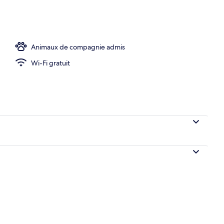
lder ref. 230) | Salle de séjour | Télévision
Animaux de compagnie admis
Wi-Fi gratuit