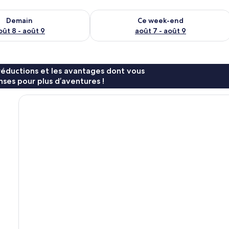
sponibilité pour demain août 8 - août 9
Vérifier la disponibilité pour ce week
Demain
Ce week-end
oût 8 - août 9
août 7 - août 9
réductions et les avantages dont vous
ses pour plus d’aventures !