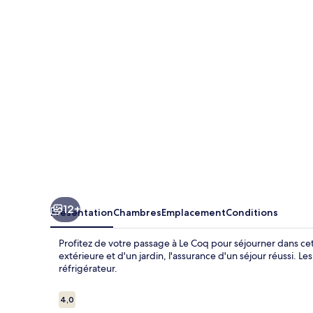
230
12+
Présentation
Chambres
Emplacement
Conditions
Profitez de votre passage à Le Coq pour séjourner dans cet
extérieure et d'un jardin, l'assurance d'un séjour réussi. 
réfrigérateur.
Avis
4,0
4,0 sur 10
voyageurs