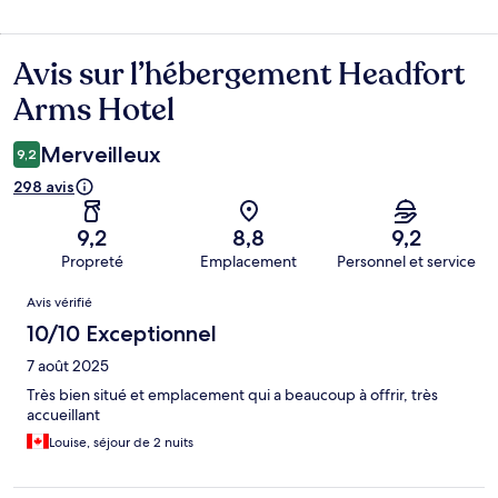
Avis sur l’hébergement Headfort
Avis
Arms Hotel
Merveilleux
9,2
298 avis
9,2
8,8
9,2
Propreté
Emplacement
Personnel et service
Avis
Avis vérifié
10/10 Exceptionnel
7 août 2025
Très bien situé et emplacement qui a beaucoup à offrir, très
accueillant
Louise, séjour de 2 nuits