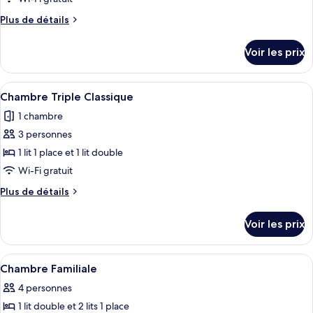
type
Plus
Plus de détails
de
de
chambre :
détails
Voir les prix
sur
Chambre
le
Simple
type
Afficher
Une chambre d’hôtel avec deux lits, un
Standard
4
de
Chambre Triple Classique
toutes
chambre
1 chambre
Chambre
les
Simple
3 personnes
photos
Standard
pour
1 lit 1 place et 1 lit double
ce
Wi-Fi gratuit
type
Plus
Plus de détails
de
de
chambre :
détails
Voir les prix
sur
Chambre
le
Triple
type
Afficher
Une chambre d’hôtel avec deux lits, un
Classique
4
de
Chambre Familiale
toutes
chambre
4 personnes
Chambre
les
Triple
1 lit double et 2 lits 1 place
photos