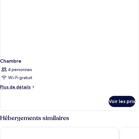
Chambre
4 personnes
Wi-Fi gratuit
Plus
Plus de détails
de
détails
Voir les prix
sur
le
type
Hébergements similaires
de
chambre
Newgrange Hotel
Ardboyn
Chambre