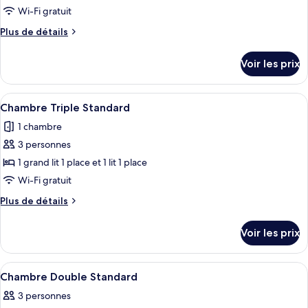
Classique
pour
Wi-Fi gratuit
ce
Plus
Plus de détails
type
de
détails
de
Voir les prix
sur
chambre :
le
Chambre
type
Afficher
Une chambre d’hôtel avec deux lits, un
4
Familiale
de
Chambre Triple Standard
toutes
chambre
1 chambre
Chambre
les
Familiale
3 personnes
photos
pour
1 grand lit 1 place et 1 lit 1 place
ce
Wi-Fi gratuit
type
Plus
Plus de détails
de
de
chambre :
détails
Voir les prix
sur
Chambre
le
Triple
type
Afficher
Une chambre d’hôtel équipée d’un lit, d
Standard
4
de
Chambre Double Standard
toutes
chambre
3 personnes
Chambre
les