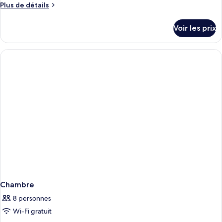
Plus
Plus de détails
de
détails
Voir les prix
sur
le
type
de
chambre
Chambre
Chambre
8 personnes
Wi-Fi gratuit