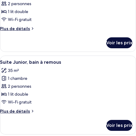
ce
2 personnes
type
1 lit double
de
Wi-Fi gratuit
chambre :
Plus
Plus de détails
Suite,
de
terrasse,
détails
Voir les prix
vue
sur
le
mer
type
Afficher
Une chambre d’hôtel avec un lit, un bu
4
de
Suite Junior, bain à remous
toutes
chambre
35 m²
Suite,
les
terrasse,
1 chambre
photos
vue
pour
2 personnes
mer
ce
1 lit double
type
Wi-Fi gratuit
de
Plus
Plus de détails
chambre :
de
Suite
détails
Voir les prix
sur
Junior,
le
bain