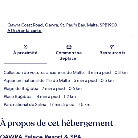
Qawra Coast Road, Qawra, St. Paul's Bay, Malta, SPB1900
Afficher la carte
Carte
À proximité
Comment se
Restaurants
déplacer
Collection de voitures anciennes de Malte
- 3 min à pied
- 0.3 km
Aquarium national de l'île de Malte
- 5 min à pied
- 0.5 km
Plage de Buġibba
- 7 min à pied
- 0.6 km
Place Buġibba
- 14 min à pied
- 1.2 km
Parc national de Salina
- 17 min à pied
- 1.5 km
À propos de cet hébergement
QAWRA Palace Resort & SPA