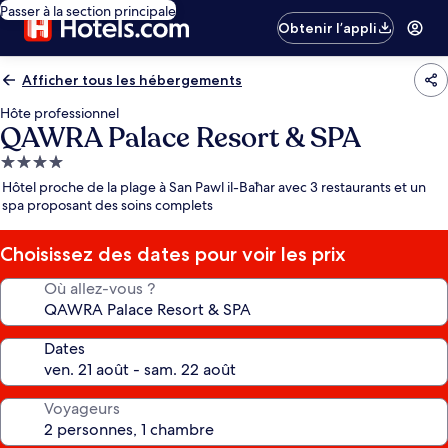
Passer à la section principale
Obtenir l’appli
Afficher tous les hébergements
Hôte professionnel
QAWRA Palace Resort & SPA
Hébergement
4.0 étoiles
Hôtel proche de la plage à San Pawl il-Baħar avec 3 restaurants et un
spa proposant des soins complets
Choisissez des dates pour voir les prix
Où allez-vous ?
Dates
Voyageurs