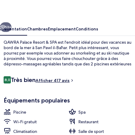
Palace
Resort
&
cédent
Suivant
SPA
53+
Présentation
Chambres
Emplacement
Conditions
QAWRA Palace Resort & SPA est l'endroit idéal pour des vacances au
bord de la mer à San Pawl il-Baħar. Petit plus intéressant, vous
pourrez par exemple vous adonner au snorkeling et au ski nautique
à proximité. Vous pourrez vous faire chouchouter grâce à des
dépresso-massages agréables tandis que des 2 piscines extérieures
et une piscine couverte vous permettront de passer des moments
de pure détente. Les options de restauration comprennent 3
Avis
Très bien
restaurants, tandis que les 2 bars/salons vous invitent à siroter des
8,0
Afficher 417 avis
8,0 sur 10
voyageurs
boissons rafraîchissantes. Parmi les avantages offerts par cet
hébergement : un bar en bord de piscine, une salle de fitness et
Terrasse/Patio
une piscine pour enfants. Le personnel attentionné et
Équipements populaires
l'emplacement remportent un franc succès auprès des autres
voyageurs.
Piscine
Spa
Wi-Fi gratuit
Restaurant
Climatisation
Salle de sport