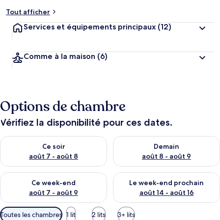
Tout afficher
Services et équipements principaux
(12)
Comme à la maison
(6)
Options de chambre
Vérifiez la disponibilité pour ces dates.
Vérifier la disponibilité pour ce soir août 7 - août 8
Vérifier la disponibilité pour 
Ce soir
Demain
août 7 - août 8
août 8 - août 9
Vérifier la disponibilité pour ce week-end août 7 - août 9
Vérifier la disponibilité pour 
Ce week-end
Le week-end prochain
août 7 - août 9
août 14 - août 16
Filtres
Toutes les chambres
1 lit
2 lits
3+ lits