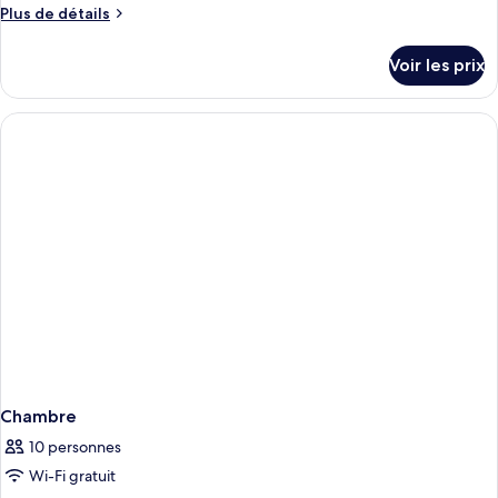
Plus
Plus de détails
de
détails
Voir les prix
sur
le
type
de
chambre
Chambre
Chambre
10 personnes
Wi-Fi gratuit