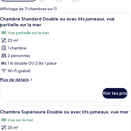
disponibles
pour
Affichage de 11 chambres sur 11
les
Afficher
Une chambre d’hôtel comprenant un lit
5
Chambre Standard Double ou avec lits jumeaux, vue
chambres
toutes
partielle sur la mer
les
Vue partielle sur la mer
photos
22 m²
pour
1 chambre
ce
type
2 personnes
de
1 lit double OU 2 lits 1 place
chambre :
Wi-Fi gratuit
Chambre
Plus
Plus de détails
Standard
de
Double
détails
Voir les prix
sur
ou
le
avec
type
Afficher
Une chambre d’hôtel avec un lit, un bu
lits
5
de
Chambre Supérieure Double ou avec lits jumeaux, vue mer
toutes
jumeaux,
chambre
Vue sur la mer
Chambre
les
vue
Standard
25 m²
photos
partielle