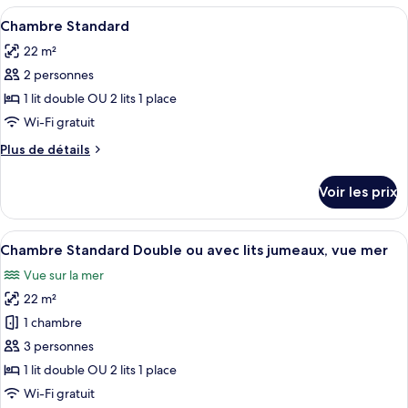
type
Afficher
Une chambre d’hôtel comprenant un lit
à
5
de
Chambre Standard
toutes
remous
chambre
22 m²
Suite
les
Junior,
2 personnes
photos
bain
pour
1 lit double OU 2 lits 1 place
à
ce
remous
Wi-Fi gratuit
type
Plus
Plus de détails
de
de
chambre :
détails
Voir les prix
sur
Chambre
le
Standard
type
Afficher
Une chambre d’hôtel avec un balcon d
5
de
Chambre Standard Double ou avec lits jumeaux, vue mer
toutes
chambre
Vue sur la mer
Chambre
les
Standard
22 m²
photos
pour
1 chambre
ce
3 personnes
type
1 lit double OU 2 lits 1 place
de
Wi-Fi gratuit
chambre :