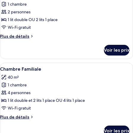
Double
pour
1 chambre
sur
ou
ce
avec
la
2 personnes
lits
type
mer
1 lit double OU 2 lits 1 place
jumeaux,
de
Wi-Fi gratuit
vue
chambre :
partielle
Plus
Plus de détails
Chambre
sur
de
la
Supérieure
détails
mer
Voir les prix
Double
sur
le
ou
type
Afficher
Une chambre d’hôtel avec deux lits, un
avec
5
de
Chambre Familiale
toutes
lits
chambre
40 m²
Chambre
les
jumeaux,
Supérieure
1 chambre
photos
vue
Double
pour
mer
4 personnes
ou
ce
avec
1 lit double et 2 lits 1 place OU 4 lits 1 place
lits
type
Wi-Fi gratuit
jumeaux,
de
vue
Plus
Plus de détails
chambre :
mer
de
Chambre
détails
Voir les prix
sur