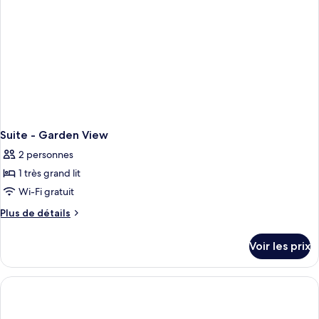
Daily
chambre,
Afternoon
piscine
privée
Tea)
(with
Free
Daily
Afternoon
Tea)
Suite - Garden View
2 personnes
1 très grand lit
Wi-Fi gratuit
Plus
Plus de détails
de
détails
Voir les prix
sur
le
type
de
chambre
Suite