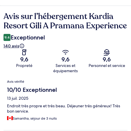
Avis sur l’hébergement Kardia
Avis
Resort Gili A Pramana Experience
Exceptionnel
9,4
140 avis
9,6
9,6
9,6
Propreté
Services et
Personnel et service
équipements
Avis
Avis vérifié
10/10 Exceptionnel
13 juil. 2025
Endroit très propre et très beau. Déjeuner très généreux! Très
bon service.
Samantha, séjour de 3 nuits