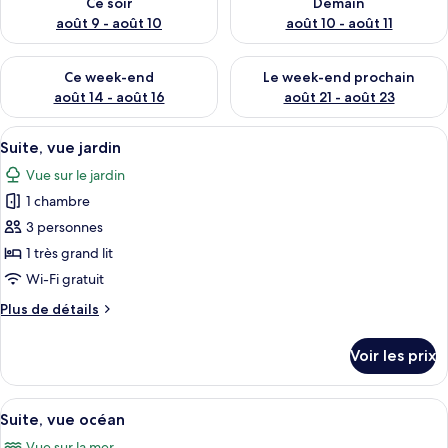
Ce soir
Demain
août 9 - août 10
août 10 - août 11
Vérifier la disponibilité pour ce week-end août 14 - août 16
Vérifier la disponibilité pour
Ce week-end
Le week-end prochain
août 14 - août 16
août 21 - août 23
Afficher
Une chambre d’hôtel avec un grand lit,
12
Suite, vue jardin
toutes
Vue sur le jardin
les
1 chambre
photos
pour
3 personnes
ce
1 très grand lit
type
Wi-Fi gratuit
de
Plus
Plus de détails
chambre :
de
Suite,
détails
Voir les prix
sur
vue
le
jardin
type
Afficher
Suite, vue océan | Minibar, coffres-fo
11
de
Suite, vue océan
toutes
chambre
Vue sur la mer