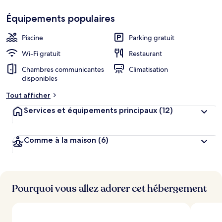
Coup
de
Équipements populaires
h
cœur
é
b
Piscine
Parking gratuit
e
r
Wi-Fi gratuit
Restaurant
g
Chambres communicantes
Climatisation
e
disponibles
m
e
Tout afficher
n
t
Services et équipements principaux
(12)
s
l
Comme à la maison
(6)
e
s
m
i
Pourquoi vous allez adorer cet hébergement
e
u
x