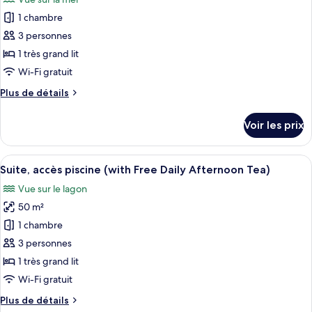
Suite,
les
vue
1 chambre
photos
jardin
pour
3 personnes
ce
1 très grand lit
type
Wi-Fi gratuit
de
Plus
Plus de détails
chambre :
de
Suite,
détails
Voir les prix
sur
vue
le
océan
type
Afficher
Une chambre avec un lit, une table de c
13
de
Suite, accès piscine (with Free Daily Afternoon Tea)
toutes
chambre
Vue sur le lagon
Suite,
les
vue
50 m²
photos
océan
pour
1 chambre
ce
3 personnes
type
1 très grand lit
de
Wi-Fi gratuit
chambre :
Plus
Plus de détails
Suite,
de