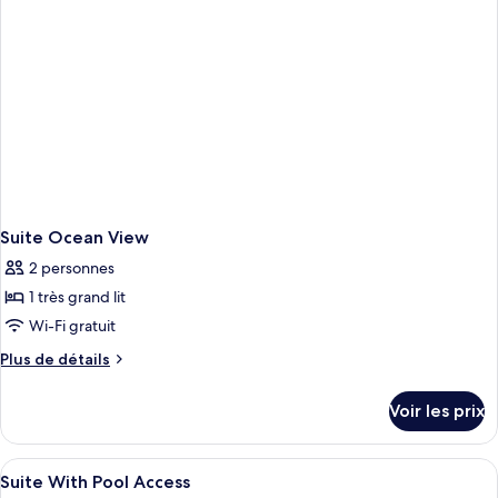
-
Garden
View
Suite Ocean View
2 personnes
1 très grand lit
Wi-Fi gratuit
Plus
Plus de détails
de
détails
Voir les prix
sur
le
type
Afficher
Une chambre d’hôtel avec un lit, un b
10
de
Suite With Pool Access
toutes
chambre