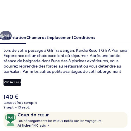
Kardia
Resort
Gili
A
cédent
Suivant
Pramana
45+
Présentation
Chambres
Emplacement
Conditions
Experience
Lors de votre passage à Gili Trawangan, Kardia Resort Gili A Pramana
Experience est un choix excellent où séjourner. Après une petite
séance de baignade dans l'une des 3 piscines extérieures, vous
pourrez reprendre des forces au restaurant ou vous détendre au
bar/salon. Parmi les autres petits avantages de cet hébergement
figurent un bar en bord de piscine, une piscine pour enfants, et une
terrasse. Les autres voyageurs ne disent que du bien en ce qui
VIP Access
concerne le personnel attentionné.
Le
140 €
3 piscines extérieures, cabanons gratui
prix
taxes et frais compris
actuel
9 sept. - 10 sept.
est
Avis
9,4
Coup de cœur
de
voyageurs
L
sur
Les hébergements les mieux notés par les voyageurs
140 €.
e
Afficher 140 avis
10,
s