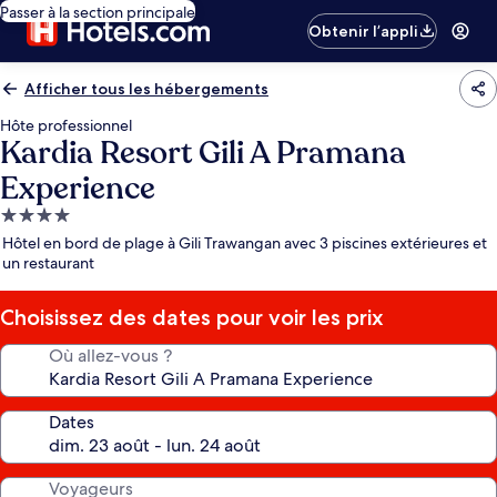
Passer à la section principale
Obtenir l’appli
Afficher tous les hébergements
Hôte professionnel
Kardia Resort Gili A Pramana
Experience
Hébergement
4.0 étoiles
Hôtel en bord de plage à Gili Trawangan avec 3 piscines extérieures et
un restaurant
Choisissez des dates pour voir les prix
Où allez-vous ?
Dates
Voyageurs