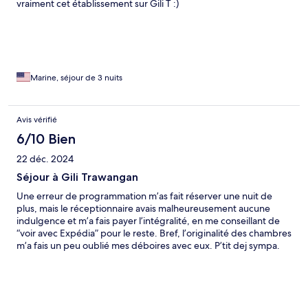
vraiment cet établissement sur Gili T :)
Marine, séjour de 3 nuits
Avis vérifié
6/10 Bien
22 déc. 2024
Séjour à Gili Trawangan
Une erreur de programmation m’as fait réserver une nuit de
plus, mais le réceptionnaire avais malheureusement aucune
indulgence et m’a fais payer l’intégralité, en me conseillant de
“voir avec Expédia” pour le reste. Bref, l’originalité des chambres
m’a fais un peu oublié mes déboires avec eux. P’tit dej sympa.
Eau chaude inexistante après 9h30 du matin. Le plus curieux est
le drap qui recouvre le matelas, car c’est en fait trois petits draps
qui sont utilisés , ce qui donne une impression irritante la nuit,
quand vous ne vous prenez pas les pieds dans la housse de
couette curieusement recourbée à l’intérieur.Bref, un peu chère