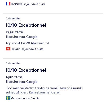
pour les prestations fournies. Personnel agréable et courtois, à
YANNICK, séjour de 3 nuits
l’exception du réceptionnaire. En hors saison, les bars et
l’animation sont terminées au grand maximum dès 22 heures
donc, les fetards, je ne vous le recommande pas.
Avis vérifié
10/10 Exceptionnel
18 juil. 2026
Traduire avec Google
Top von A bis Z!! Alles war toll
Claudio, séjour de 4 nuits
Avis vérifié
10/10 Exceptionnel
4 juin 2026
Traduire avec Google
God mat, välstädat, trevlig personal. Levande musik i
solnedgången. Kan rekommenderas!
Mats, séjour de 6 nuits