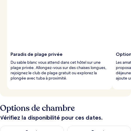
n
o
t
é
s
p
a
r
l
Paradis de plage privée
Option
e
Du sable blanc vous attend dans cet hôtel sur une
Les amat
s
plage privée. Allongez-vous sur des chaises longues,
proposan
rejoignez le club de plage gratuit ou explorez la
déjeuner
v
plongée avec tuba à proximité.
ajoute u
o
y
a
g
e
Options de chambre
u
r
s
Vérifiez la disponibilité pour ces dates.
Vérifier la disponibilité pour ce soir août 9 - août 10
Vérifier la disponibilité pour 