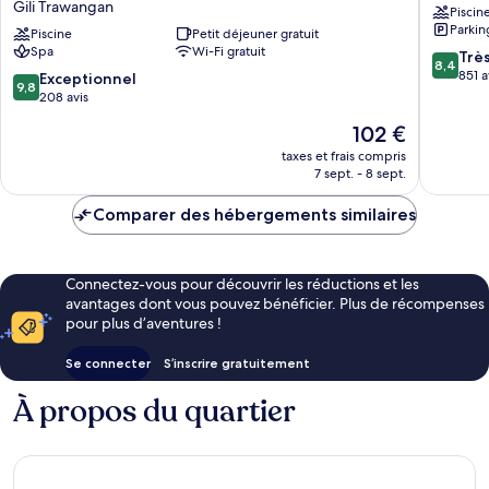
Gili Trawangan
Piscin
Sunset
Gili
Parkin
Moments,
Piscine
Petit déjeuner gratuit
Trawan
Spa
Wi-Fi gratuit
Adults
8.4
Trè
8,4
Only
sur
851 a
9.8
Exceptionnel
9,8
Gili
10,
sur
208 avis
Trawangan
Très
10,
Le
102 €
bien,
Exceptionnel,
nouveau
851 avis
208 avis
taxes et frais compris
prix
7 sept. - 8 sept.
est
de
Comparer des hébergements similaires
102 €
Connectez-vous pour découvrir les réductions et les
avantages dont vous pouvez bénéficier. Plus de récompenses
pour plus d’aventures !
Se connecter
S’inscrire gratuitement
À propos du quartier