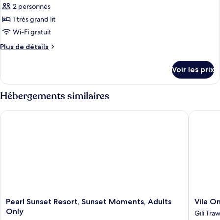
2 personnes
Suite
les
Ocean
1 très grand lit
photos
View
pour
Wi-Fi gratuit
ce
Plus
Plus de détails
type
de
détails
de
Voir les prix
sur
chambre :
le
Suite
type
Hébergements similaires
With
de
chambre
Pool
Pearl Sunset Resort, Sunset Moments, Adults Only
Vila Omb
Suite
Access
With
Pool
Access
Pearl
Vila
Pearl Sunset Resort, Sunset Moments, Adults
Vila O
Sunset
Ombak
Only
Gili Tr
Resort,
Hotel