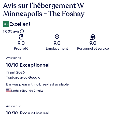
Avis sur l’hébergement W
Avis
Minneapolis - The Foshay
Excellent
8,8
1 005 avis
9,0
9,0
9,0
Propreté
Emplacement
Personnel et service
Avis
Avis vérifié
10/10 Exceptionnel
19 juil. 2026
Traduire avec Google
Bar was pleasant; no breakfast available
Linda, séjour de 2 nuits
Avis vérifié
10/10 Exceptionnel