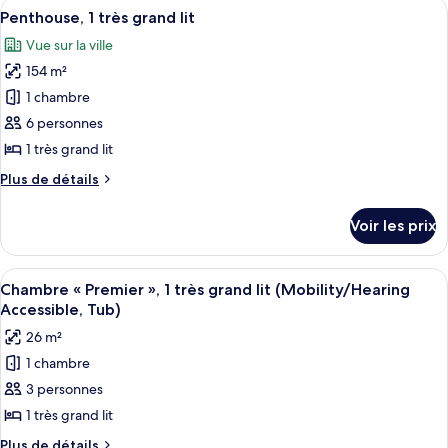
Afficher
Un salon moderne avec un canapé d’ang
grand
9
de
Penthouse, 1 très grand lit
toutes
lit
chambre
Vue sur la ville
Suite,
les
1
154 m²
photos
très
pour
1 chambre
grand
ce
lit
6 personnes
type
1 très grand lit
de
Plus
Plus de détails
chambre :
de
Penthouse,
détails
Voir les prix
sur
1
le
très
type
Afficher
Une chambre d’hôtel avec un lit, un b
grand
3
de
Chambre « Premier », 1 très grand lit (Mobility/Hearing
toutes
lit
chambre
Accessible, Tub)
Penthouse,
les
26 m²
1
photos
très
1 chambre
pour
grand
3 personnes
ce
lit
type
1 très grand lit
de
Plus
Plus de détails