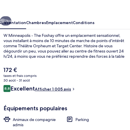
-
The
cédent
Suivant
Foshay
76+
Présentation
Chambres
Emplacement
Conditions
W Minneapolis - The Foshay offre un emplacement sensationnel,
vous installant à moins de 10 minutes de marche de points d'intérêt
comme Théâtre Orpheum et Target Center. Histoire de vous
dégourdir un peu, vous pouvez aller au centre de fitness ouvert 24
h/24, à moins que vous ne préfériez reprendre des forces à la table
de l'établissement Manny's Steakhouse, qui vous accueille pour le
petit déjeuner, le déjeuner et le dîner et vous régale de ses
Le
172 €
spécialités Cuisine américaine. Cet hôtel de luxe se trouve
prix
taxes et frais compris
également à moins de 15 minutes à pied de Target Field (stade de
actuel
30 août - 31 août
base-ball) et de Minneapolis Convention Center. Le personnel
2 bars, lounge dans le hall, bar à cockta
est
Avis
attentionné et l'élégant bar remportent un vif succès auprès des
Excellent
8,8
Afficher 1 005 avis
de
8,8 sur 10
autres voyageurs. L'hébergement se situe à une très courte distance
voyageurs
172 €.
à pied des transports publics : Arrêt de tram Nicollet Mall se trouve
à 7 min et Station de métro Government Plaza, à 9 min.
Équipements populaires
Animaux de compagnie
Parking
admis