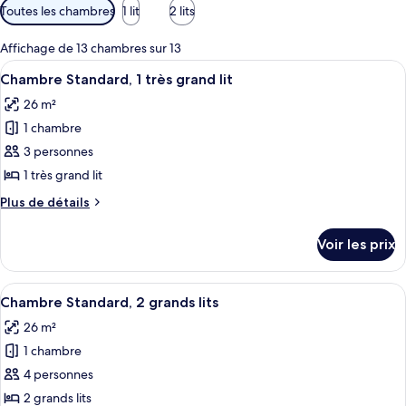
Filtres
Toutes les chambres
1 lit
2 lits
disponibles
pour
Affichage de 13 chambres sur 13
les
Afficher
Une chambre d’hôtel avec un grand li
7
Chambre Standard, 1 très grand lit
chambres
toutes
26 m²
les
1 chambre
photos
pour
3 personnes
ce
1 très grand lit
type
Plus
Plus de détails
de
de
chambre :
détails
Voir les prix
sur
Chambre
le
Standard,
type
Afficher
Une chambre d’hôtel avec deux lits, u
1
7
de
Chambre Standard, 2 grands lits
toutes
chambre
très
26 m²
Chambre
les
grand
Standard,
1 chambre
photos
lit
1
pour
4 personnes
très
ce
grand
2 grands lits