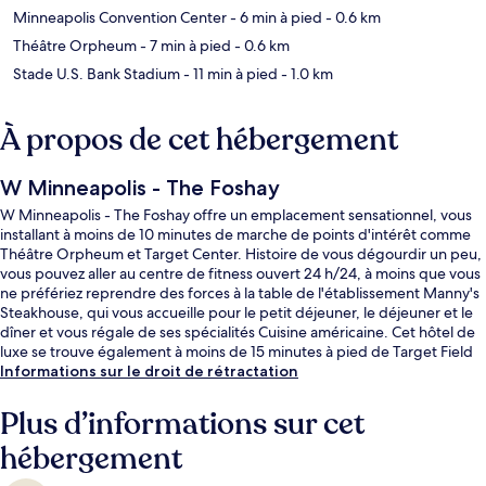
Minneapolis Convention Center
- 6 min à pied
- 0.6 km
Théâtre Orpheum
- 7 min à pied
- 0.6 km
Stade U.S. Bank Stadium
- 11 min à pied
- 1.0 km
À propos de cet hébergement
W Minneapolis - The Foshay
W Minneapolis - The Foshay offre un emplacement sensationnel, vous
installant à moins de 10 minutes de marche de points d'intérêt comme
Théâtre Orpheum et Target Center. Histoire de vous dégourdir un peu,
vous pouvez aller au centre de fitness ouvert 24 h/24, à moins que vous
ne préfériez reprendre des forces à la table de l'établissement Manny's
Steakhouse, qui vous accueille pour le petit déjeuner, le déjeuner et le
dîner et vous régale de ses spécialités Cuisine américaine. Cet hôtel de
luxe se trouve également à moins de 15 minutes à pied de Target Field
(stade de base-ball) et de Minneapolis Convention Center. Le personnel
Informations sur le droit de rétractation
attentionné et l'élégant bar remportent un vif succès auprès des autres
voyageurs. L'hébergement se situe à une très courte distance à pied
Plus d’informations sur cet
des transports publics : Arrêt de tram Nicollet Mall se trouve à 7 min et
hébergement
Station de métro Government Plaza, à 9 min.