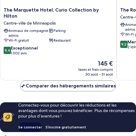
in
Shwr)
The
The
The Marquette Hotel, Curio Collection by
The Ro
Marquette
Royal
Hilton
Centre-v
Hotel,
Sonesta
Centre-ville de Minneapolis
Anima
Curio
Minneap
admis
Collection
Animaux de compagnie
Parking
Downto
Wi-Fi 
admis
by
Centre-
Wi-Fi gratuit
Restaurant
9.2
Hilton
ville
Mer
9,2
sur
Centre-
de
2 169
9.4
Exceptionnel
9,4
10,
ville
Minneap
sur
1 002 avis
Merveill
de
10,
Le
145 €
2 169 avi
Minneapolis
Exceptionnel,
nouveau
1 002 avis
taxes et frais compris
prix
30 août - 31 août
est
de
Comparer des hébergements similaires
145 €
Connectez-vous pour découvrir les réductions et les
avantages dont vous pouvez bénéficier. Plus de récompenses
pour plus d’aventures !
Se connecter
S’inscrire gratuitement