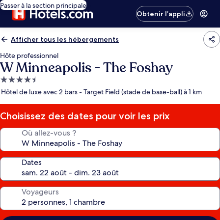
Passer à la section principale
Obtenir l’appli
Afficher tous les hébergements
Hôte professionnel
W Minneapolis - The Foshay
Hébergement
4.5 étoiles
Hôtel de luxe avec 2 bars - Target Field (stade de base-ball) à 1 km
Choisissez des dates pour voir les prix
Où allez-vous ?
Dates
Voyageurs