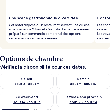
Une scène gastronomique diversifiée
Confor
Cet hôtel dispose d'un restaurant servant une cuisine
Les cham
américaine, de 2 bars et d'un café. Le petit-déjeuner
rideaux 
préparé sur commande comprend des options
Les voy
végétariennes et végétaliennes.
des peig
Options de chambre
Vérifiez la disponibilité pour ces dates.
Vérifier la disponibilité pour ce soir août 8 - août 9
Vérifier la disponibilité pour 
Ce soir
Demain
août 8 - août 9
août 9 - août 10
Vérifier la disponibilité pour ce week-end août 14 - août 16
Vérifier la disponibilité pour
Ce week-end
Le week-end prochain
août 14 - août 16
août 21 - août 23