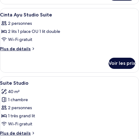
de
le
chambre :
type
Afficher
Coffres-forts dans les chambres, bure
6
de
Chambre
Cinta Ayu Studio Suite
toutes
chambre
2 personnes
Chambre
les
2 lits 1 place OU 1 lit double
photos
pour
Wi-Fi gratuit
ce
Plus
Plus de détails
type
de
détails
de
Voir les prix
sur
chambre :
le
Cinta
type
Afficher
Une chambre d’hôtel avec un lit, un ca
5
Ayu
de
Suite Studio
toutes
chambre
Studio
40 m²
Cinta
les
Suite
Ayu
1 chambre
photos
Studio
pour
2 personnes
Suite
ce
1 très grand lit
type
Wi-Fi gratuit
de
Plus
Plus de détails
chambre :
de