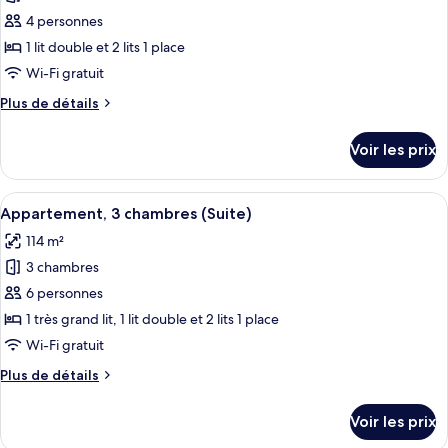
(Suite)
ce
4 personnes
type
1 lit double et 2 lits 1 place
de
Wi-Fi gratuit
chambre :
Plus
Plus de détails
Appartement,
de
2
détails
Voir les prix
chambres
sur
le
(Suite)
type
Afficher
Une chambre d’hôtel avec un lit, deux
6
de
Appartement, 3 chambres (Suite)
toutes
chambre
114 m²
Appartement,
les
2
3 chambres
photos
chambres
pour
6 personnes
(Suite)
ce
1 très grand lit, 1 lit double et 2 lits 1 place
type
Wi-Fi gratuit
de
Plus
Plus de détails
chambre :
de
Appartement,
détails
Voir les prix
sur
3
le