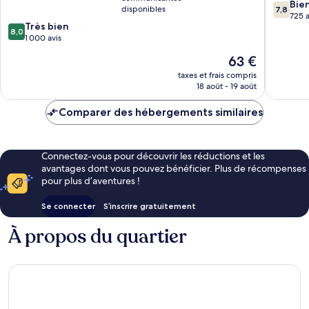
Indah
Perling
7.8
Bie
disponibles
7,8
sur
725 a
8.0
Très bien
10,
8,0
sur
1 000 avis
Bien,
10,
725 avis
Le
63 €
Très
nouveau
bien,
taxes et frais compris
prix
18 août - 19 août
1 000 avis
est
de
Comparer des hébergements similaires
63 €
Connectez-vous pour découvrir les réductions et les
avantages dont vous pouvez bénéficier. Plus de récompenses
pour plus d’aventures !
Se connecter
S’inscrire gratuitement
À propos du quartier