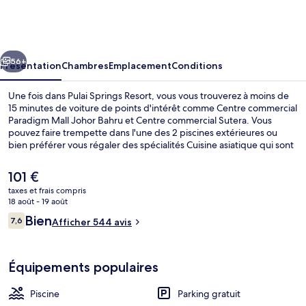
Springs
Resort
cédent
Suivant
56+
Présentation
Chambres
Emplacement
Conditions
Une fois dans Pulai Springs Resort, vous vous trouverez à moins de
15 minutes de voiture de points d'intérêt comme Centre commercial
Paradigm Mall Johor Bahru et Centre commercial Sutera. Vous
pouvez faire trempette dans l'une des 2 piscines extérieures ou
bien préférer vous régaler des spécialités Cuisine asiatique qui sont
servies à l'établissement The Gleneagles Terrace. Parmi les autres
petits avantages de cet hébergement figurent une piscine
Le
101 €
couverte, un bar en bord de piscine et une salle de fitness.
prix
taxes et frais compris
actuel
18 août - 19 août
Piscine couverte, 2 piscines extérieures
est
Avis
Bien
7,6
Afficher 544 avis
de
7,6 sur 10
voyageurs
101 €.
Équipements populaires
Piscine
Parking gratuit