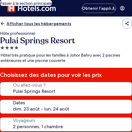
Passer à la section principale
Obtenir l’appli
Afficher tous les hébergements
Hôte professionnel
Pulai Springs Resort
Hébergement
4.0 étoiles
Hôtel très pratique pour les familles à Johor Bahru avec 2 piscines
extérieures et une piscine couverte
Choisissez des dates pour voir les prix
Où allez-vous ?
Dates
Voyageurs