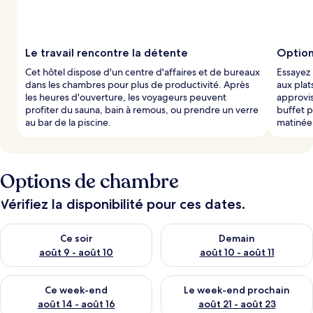
Le travail rencontre la détente
Option
Cet hôtel dispose d'un centre d'affaires et de bureaux
Essayez 
dans les chambres pour plus de productivité. Après
aux pla
les heures d'ouverture, les voyageurs peuvent
approvis
profiter du sauna, bain à remous, ou prendre un verre
buffet 
au bar de la piscine.
matinée
Options de chambre
Vérifiez la disponibilité pour ces dates.
Vérifier la disponibilité pour ce soir août 9 - août 10
Vérifier la disponibilité pour 
Ce soir
Demain
août 9 - août 10
août 10 - août 11
Vérifier la disponibilité pour ce week-end août 14 - août 16
Vérifier la disponibilité pour
Ce week-end
Le week-end prochain
août 14 - août 16
août 21 - août 23