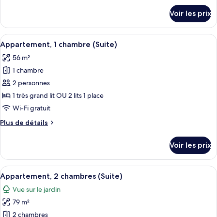
Suite
détails
Voir les prix
sur
Studio
le
type
Afficher
Une chambre d’hôtel équipée d’une télé
4
de
Appartement, 1 chambre (Suite)
toutes
chambre
56 m²
Suite
les
Studio
1 chambre
photos
pour
2 personnes
ce
1 très grand lit OU 2 lits 1 place
type
Wi-Fi gratuit
de
Plus
Plus de détails
chambre :
de
Appartement,
détails
Voir les prix
sur
1
le
chambre
type
Afficher
Un salon avec un canapé, une table à 
(Suite)
5
de
Appartement, 2 chambres (Suite)
toutes
chambre
Vue sur le jardin
Appartement,
les
1
79 m²
photos
chambre
pour
2 chambres