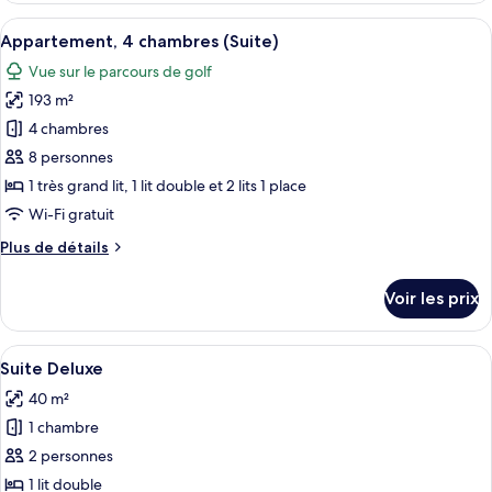
chambres
type
Afficher
Une cuisine moderne avec des meubles d
(Suite)
6
de
Appartement, 4 chambres (Suite)
toutes
chambre
Vue sur le parcours de golf
Appartement,
les
3
193 m²
photos
chambres
pour
4 chambres
(Suite)
ce
8 personnes
type
1 très grand lit, 1 lit double et 2 lits 1 place
de
Wi-Fi gratuit
chambre :
Plus
Plus de détails
Appartement,
de
4
détails
Voir les prix
chambres
sur
le
(Suite)
type
Afficher
Une chambre d’hôtel avec un grand lit
4
de
Suite Deluxe
toutes
chambre
40 m²
Appartement,
les
4
1 chambre
photos
chambres
pour
2 personnes
(Suite)
ce
1 lit double