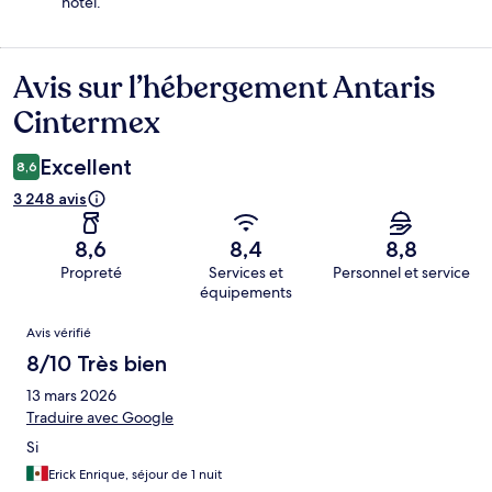
hôtel.
Avis sur l’hébergement Antaris
Avis
Cintermex
Excellent
8,6
3 248 avis
8,6
8,4
8,8
Propreté
Services et
Personnel et service
équipements
Avis
Avis vérifié
8/10 Très bien
13 mars 2026
Traduire avec Google
Si
Erick Enrique, séjour de 1 nuit