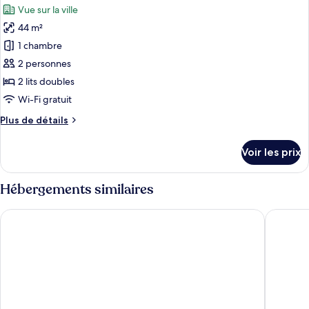
chambre
Vue sur la ville
Suite
les
Premium,
44 m²
photos
vue
pour
1 chambre
ville
ce
2 personnes
type
2 lits doubles
de
Wi-Fi gratuit
chambre :
Plus
Plus de détails
Suite
de
Premium,
détails
Voir les prix
vue
sur
le
ville
type
Hébergements similaires
de
chambre
Holiday Inn Monterrey - Parque Fundidora by IHG
Tru By H
Suite
Premium,
vue
ville