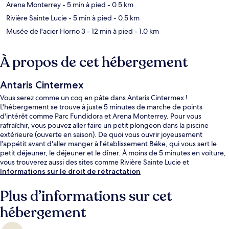
Arena Monterrey
- 5 min à pied
- 0.5 km
Rivière Sainte Lucie
- 5 min à pied
- 0.5 km
Musée de l'acier Horno 3
- 12 min à pied
- 1.0 km
À propos de cet hébergement
Antaris Cintermex
Vous serez comme un coq en pâte dans Antaris Cintermex !
L'hébergement se trouve à juste 5 minutes de marche de points
d'intérêt comme Parc Fundidora et Arena Monterrey. Pour vous
rafraîchir, vous pouvez aller faire un petit plongeon dans la piscine
extérieure (ouverte en saison). De quoi vous ouvrir joyeusement
l'appétit avant d'aller manger à l'établissement Béke, qui vous sert le
petit déjeuner, le déjeuner et le dîner. À moins de 5 minutes en voiture,
vous trouverez aussi des sites comme Rivière Sainte Lucie et
Macroplaza. Les autres voyageurs sont séduits par le personnel
Informations sur le droit de rétractation
attentionné et l'emplacement idéal. L'hébergement se situe à une très
courte distance à pied des transports publics : Station Parque
Plus d’informations sur cet
Fundidora se trouve à 9 min et Station de métro Colonia Obrera, à 11
hébergement
min.