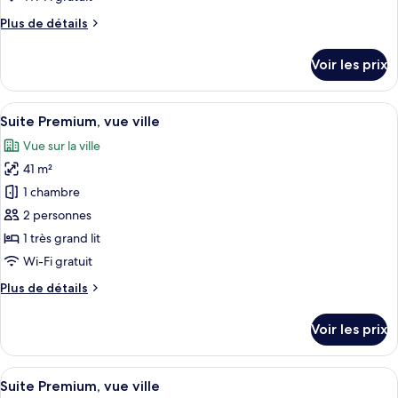
de
Plus
Plus de détails
chambre :
de
Chambre
détails
Voir les prix
sur
Double
le
(Luxor
type
Afficher
Suite Premium, vue ville | Literie de q
Doble)
5
de
Suite Premium, vue ville
toutes
chambre
Vue sur la ville
Chambre
les
Double
41 m²
photos
(Luxor
pour
1 chambre
Doble)
ce
2 personnes
type
1 très grand lit
de
Wi-Fi gratuit
chambre :
Plus
Plus de détails
Suite
de
Premium,
détails
Voir les prix
vue
sur
le
ville
type
Afficher
Suite Premium, vue ville | Literie de q
5
de
Suite Premium, vue ville
toutes