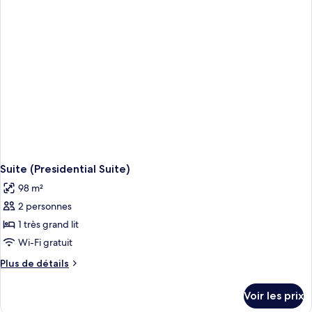
chambre
Standard
(Luxor
King)
Suite (Presidential Suite)
98 m²
2 personnes
1 très grand lit
Wi-Fi gratuit
Plus
Plus de détails
de
détails
Voir les prix
sur