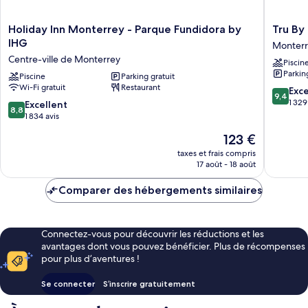
Holiday
Tru
Holiday Inn Monterrey - Parque Fundidora by
Tru By
Inn
By
IHG
Monter
Monterrey
Hilton
Centre-ville de Monterrey
Piscin
-
Monterr
Parkin
Parque
Piscine
Parking gratuit
Fundido
Wi-Fi gratuit
Restaurant
Fundidora
Monterr
9.4
Exc
9,4
by
sur
1 329
8.8
Excellent
8,8
IHG
10,
sur
1 834 avis
Centre-
Exceptio
10,
Le
123 €
ville
1 329 avi
Excellent,
nouveau
de
1 834 avis
taxes et frais compris
prix
Monterrey
17 août - 18 août
est
de
Comparer des hébergements similaires
123 €
Connectez-vous pour découvrir les réductions et les
avantages dont vous pouvez bénéficier. Plus de récompenses
pour plus d’aventures !
Se connecter
S’inscrire gratuitement