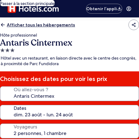
Passer à la section principale
Obtenir l’appli
Afficher tous les hébergements
Hôte professionnel
Antaris Cintermex
Hébergement
3.0 étoiles
Hôtel avec un restaurant, en liaison directe avec le centre des congrès,
à proximité de Parc Fundidora
Choisissez des dates pour voir les prix
Où allez-vous ?
Dates
Voyageurs