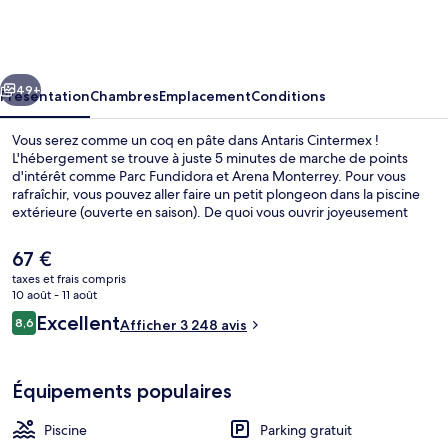
Cintermex
cédent
Suivant
49+
Présentation
Chambres
Emplacement
Conditions
Vous serez comme un coq en pâte dans Antaris Cintermex !
L'hébergement se trouve à juste 5 minutes de marche de points
d'intérêt comme Parc Fundidora et Arena Monterrey. Pour vous
rafraîchir, vous pouvez aller faire un petit plongeon dans la piscine
extérieure (ouverte en saison). De quoi vous ouvrir joyeusement
l'appétit avant d'aller manger à l'établissement Béke, qui vous sert le
petit déjeuner, le déjeuner et le dîner. À moins de 5 minutes en
Le
67 €
voiture, vous trouverez aussi des sites comme Rivière Sainte Lucie et
prix
taxes et frais compris
Macroplaza. Les autres voyageurs sont séduits par le personnel
actuel
10 août - 11 août
attentionné et l'emplacement idéal. L'hébergement se situe à une
Petit déjeuner, déjeuner, dîner et brun
est
Avis
très courte distance à pied des transports publics : Station Parque
Excellent
8,6
Afficher 3 248 avis
de
8,6 sur 10
Fundidora se trouve à 9 min et Station de métro Colonia Obrera, à 11
voyageurs
67 €.
min.
Équipements populaires
Piscine
Parking gratuit