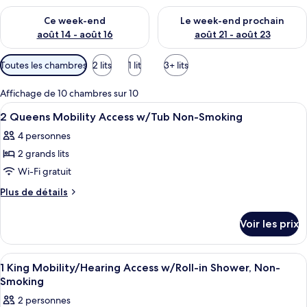
Vérifier la disponibilité pour ce week-end août 14 - août 16
Vérifier la disponibilité pour
Ce week-end
Le week-end prochain
août 14 - août 16
août 21 - août 23
Filtres
Toutes les chambres
2 lits
1 lit
3+ lits
disponibles
pour
Affichage de 10 chambres sur 10
les
Afficher
Une chambre d’hôtel avec deux lits, un
2
2 Queens Mobility Access w/Tub Non-Smoking
chambres
toutes
4 personnes
les
2 grands lits
photos
pour
Wi-Fi gratuit
ce
Plus
Plus de détails
type
de
détails
de
Voir les prix
sur
chambre :
le
2
type
Afficher
Une chambre d’hôtel avec un grand lit,
2
Queens
de
1 King Mobility/Hearing Access w/Roll-in Shower, Non-
toutes
chambre
Mobility
Smoking
2
les
Access
2 personnes
Queens