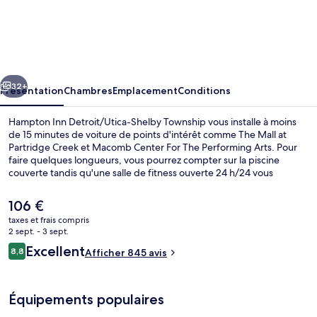
Hampton
Inn
Detroit/Utica-
Shelby
cédent
Suivant
Township
32+
Présentation
Chambres
Emplacement
Conditions
Hampton Inn Detroit/Utica-Shelby Township vous installe à moins
de 15 minutes de voiture de points d'intérêt comme The Mall at
Partridge Creek et Macomb Center For The Performing Arts. Pour
faire quelques longueurs, vous pourrez compter sur la piscine
couverte tandis qu'une salle de fitness ouverte 24 h/24 vous
permettra de vous défouler. En voiture depuis l'hébergement, il ne
vous faudra qu'une dizaine de minutes pour rejoindre des sites
Le
106 €
comme Henry Ford Macomb Hospital et Beaumont Hospital -
prix
taxes et frais compris
Troy.Les autres voyageurs adorent le personnel attentionné.
actuel
2 sept. - 3 sept.
Hall
est
Avis
Excellent
8,8
Afficher 845 avis
de
8,8 sur 10
voyageurs
106 €.
Équipements populaires