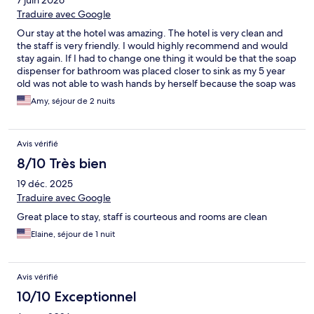
7 juin 2026
Traduire avec Google
Our stay at the hotel was amazing. The hotel is very clean and
the staff is very friendly. I would highly recommend and would
stay again. If I had to change one thing it would be that the soap
dispenser for bathroom was placed closer to sink as my 5 year
old was not able to wash hands by herself because the soap was
too far out of reach. I didn’t ask to see if they would just provide
Amy, séjour de 2 nuits
us with a soap dispenser not attached to wall or a step stool for
her as we were not at the hotel much to go through the trouble.
Avis vérifié
8/10 Très bien
19 déc. 2025
Traduire avec Google
Great place to stay, staff is courteous and rooms are clean
Elaine, séjour de 1 nuit
Avis vérifié
10/10 Exceptionnel