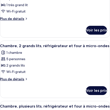
les
Bed
1
1 très grand lit
photos
King
pour
Wi-Fi gratuit
Bed
ce
Plus
Plus de détails
type
de
détails
de
Voir les prix
sur
chambre :
le
Deluxe
type
Afficher
Une chambre d’hôtel avec deux lits, un
3
King
de
Chambre, 2 grands lits, réfrigérateur et four à micro-ondes
toutes
chambre
Room-
1 chambre
Deluxe
les
Non-
King
5 personnes
photos
Smoking
Room-
pour
2 grands lits
Non-
ce
Smoking
Wi-Fi gratuit
type
Plus
Plus de détails
de
de
chambre :
détails
Voir les prix
sur
Chambre,
le
2
type
Afficher
Une chambre d’hôtel avec deux lits, un
grands
2
de
Chambre, plusieurs lits, réfrigérateur et four à micro-ondes
toutes
chambre