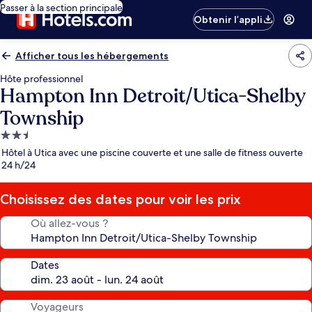
Passer à la section principale
Obtenir l’appli
Afficher tous les hébergements
Hôte professionnel
Hampton Inn Detroit/Utica-Shelby
Township
Hébergement
2.5 étoiles
Hôtel à Utica avec une piscine couverte et une salle de fitness ouverte
24 h/24
Choisissez des dates pour voir les prix
Où allez-vous ?
Dates
Voyageurs