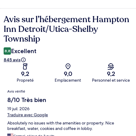
Avis sur l’hébergement Hampton
Avis
Inn Detroit/Utica-Shelby
Township
Excellent
8,8
845 avis
9,2
9,0
9,2
Propreté
Emplacement
Personnel et service
Avis
Avis vérifié
8/10 Très bien
19 juil. 2026
Traduire avec Google
Absolutely no issues with the amenities or property. Nice
breakfast, water, cookies and coffee in lobby.