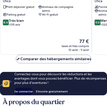
Utica
Utica
Wyndham
Utica
Petit déjeuner gratuit
Animaux de compagnie
Piscin
Utica
Utica
admis
Anima
Utica
Parking gratuit
Wi-Fi gratuit
admis
8.4
9.0
Très bien
Mer
8,4
9,0
sur
sur
1 015 avis
1 020
10,
10,
Très
Merveill
bien,
1 020 av
Le
77 €
1 015 avis
nouveau
taxes et frais compris
prix
10 août - 11 août
est
de
Comparer des hébergements similaires
77 €
Connectez-vous pour découvrir les réductions et les
avantages dont vous pouvez bénéficier. Plus de récompenses
pour plus d’aventures !
Se connecter
S’inscrire gratuitement
À propos du quartier