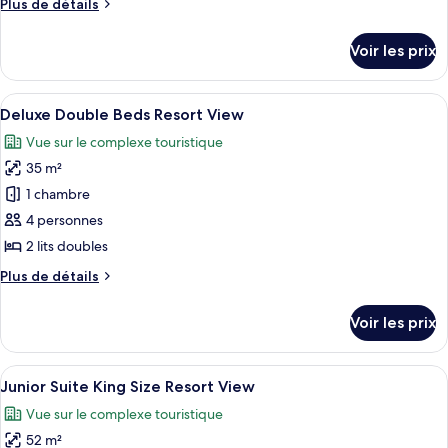
Plus
Plus de détails
chambre :
de
Superior
détails
Voir les prix
sur
Double
le
Beds
type
Afficher
Une chambre d’hôtel équipée d’une télé
Diamante
8
de
Deluxe Double Beds Resort View
toutes
View
chambre
Vue sur le complexe touristique
Superior
les
Double
35 m²
photos
Beds
pour
1 chambre
Diamante
ce
View
4 personnes
type
2 lits doubles
de
Plus
Plus de détails
chambre :
de
Deluxe
détails
Voir les prix
sur
Double
le
Beds
type
Afficher
Une chambre d’hôtel moderne avec un g
Resort
9
de
Junior Suite King Size Resort View
toutes
View
chambre
Vue sur le complexe touristique
Deluxe
les
Double
52 m²
photos