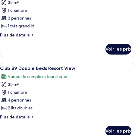
89
35 m²
photos
Double
pour
1 chambre
Beds
ce
Diamante
3 personnes
View
type
1 très grand lit
de
Plus
Plus de détails
chambre :
de
Club
détails
Voir les prix
sur
89
le
King
type
Afficher
Une chambre d’hôtel moderne, dotée d’
Bed
6
de
Club 89 Double Beds Resort View
toutes
Resort
chambre
Vue sur le complexe touristique
Club
les
View
89
35 m²
photos
King
pour
1 chambre
Bed
ce
Resort
4 personnes
View
type
2 lits doubles
de
Plus
Plus de détails
chambre :
de
Club
détails
Voir les prix
sur
89