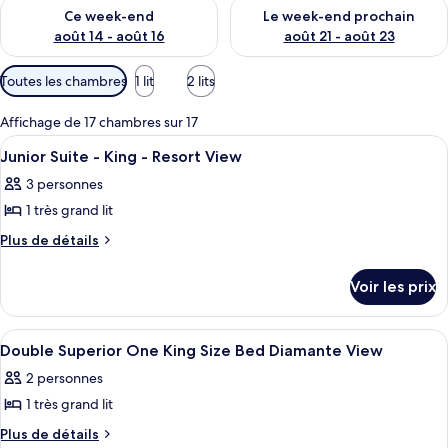
Vérifier la disponibilité pour ce week-end août 14 - août 16
Vérifier la disponibilité pour
Ce week-end
Le week-end prochain
août 14 - août 16
août 21 - août 23
Filtres
Toutes les chambres
1 lit
2 lits
disponibles
pour
Affichage de 17 chambres sur 17
les
Afficher
Couette en duvet d'oie, coffres-forts
20
Junior Suite - King - Resort View
chambres
toutes
3 personnes
les
1 très grand lit
photos
pour
Plus
Plus de détails
de
ce
détails
type
Voir les prix
sur
de
le
chambre :
type
Afficher
Une chambre d’hôtel moderne équipée d
8
de
Junior
Double Superior One King Size Bed Diamante View
toutes
chambre
Suite
2 personnes
Junior
les
-
Suite
1 très grand lit
photos
King
-
pour
Plus
Plus de détails
King
-