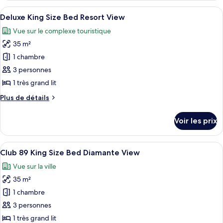
Size
type
Afficher
Une chambre d’hôtel avec un grand lit
Bed
9
de
Deluxe King Size Bed Resort View
toutes
Diamante
chambre
Vue sur le complexe touristique
Superior
les
View
King
35 m²
photos
Size
pour
1 chambre
Bed
ce
Diamante
3 personnes
View
type
1 très grand lit
de
Plus
Plus de détails
chambre :
de
Deluxe
détails
Voir les prix
sur
King
le
Size
type
Afficher
Une chambre d’hôtel moderne avec un gr
Bed
9
de
Club 89 King Size Bed Diamante View
toutes
Resort
chambre
Vue sur la ville
Deluxe
les
View
King
35 m²
photos
Size
pour
1 chambre
Bed
ce
Resort
3 personnes
View
type
1 très grand lit