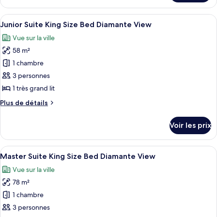
le
Double
type
Afficher
Une chambre d’hôtel moderne avec un g
Beds
6
de
Junior Suite King Size Bed Diamante View
toutes
Resort
chambre
Vue sur la ville
Club
les
View
89
58 m²
photos
Double
pour
1 chambre
Beds
ce
Resort
3 personnes
View
type
1 très grand lit
de
Plus
Plus de détails
chambre :
de
Junior
détails
Voir les prix
sur
Suite
le
King
type
Afficher
Une salle de bain moderne dotée d’une
Size
9
de
Master Suite King Size Bed Diamante View
toutes
Bed
chambre
Vue sur la ville
Junior
les
Diamante
Suite
78 m²
photos
View
King
pour
1 chambre
Size
ce
Bed
3 personnes
Diamante