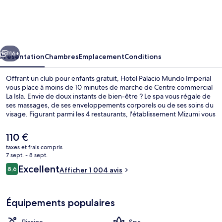
Palacio
Mundo
Imperial
cédent
Suivant
116+
Présentation
Chambres
Emplacement
Conditions
Offrant un club pour enfants gratuit, Hotel Palacio Mundo Imperial
vous place à moins de 10 minutes de marche de Centre commercial
La Isla. Envie de doux instants de bien-être ? Le spa vous régale de
ses massages, de ses enveloppements corporels ou de ses soins du
visage. Figurant parmi les 4 restaurants, l'établissement Mizumi vous
ouvre ses portes pour le dîner et vous propose des spécialités
Cuisine à base de fruits de mer. Parmi les autres petits avantages de
Le
110 €
cet hébergement figurent 6 piscines extérieures, un bar / salon et
prix
taxes et frais compris
un centre de remise en forme. Les autres voyageurs ne disent que
actuel
7 sept. - 8 sept.
du bien en ce qui concerne le personnel attentionné.
6 piscines extérieures, parasols de pla
est
Avis
Excellent
8,6
Afficher 1 004 avis
de
8,6 sur 10
voyageurs
110 €.
Équipements populaires