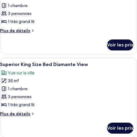
Beds
pour
1 chambre
Resort
ce
View
3 personnes
type
1 très grand lit
de
Plus
Plus de détails
chambre :
de
Junior
détails
Voir les prix
sur
Suite
le
King
type
Afficher
Une chambre d’hôtel équipée d’un lit, d
Size
7
de
Superior King Size Bed Diamante View
toutes
Resort
chambre
Vue sur la ville
Junior
les
View
Suite
35 m²
photos
King
pour
1 chambre
Size
ce
Resort
3 personnes
View
type
1 très grand lit
de
Plus
Plus de détails
chambre :
de
Superior
détails
Voir les prix
sur
King
le