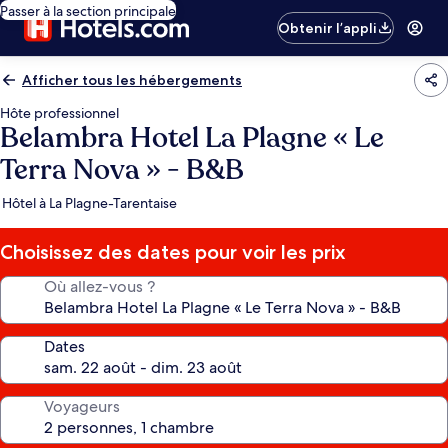
Passer à la section principale
Obtenir l’appli
Afficher tous les hébergements
Hôte professionnel
Belambra Hotel La Plagne « Le
Terra Nova » - B&B
Hôtel à La Plagne-Tarentaise
Choisissez des dates pour voir les prix
Où allez-vous ?
Dates
Voyageurs