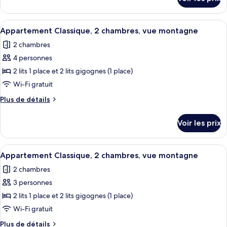
sur
Appartement
le
Classique,
type
Afficher
Wi-Fi gratuit
2
5
de
Appartement Classique, 2 chambres, vue montagne
toutes
chambre
chambres,
2 chambres
Appartement
les
vue
Classique,
4 personnes
photos
montagne
2
pour
2 lits 1 place et 2 lits gigognes (1 place)
chambres,
ce
vue
Wi-Fi gratuit
montagne
type
Plus
Plus de détails
de
de
chambre :
détails
Voir les prix
sur
Appartement
le
Classique,
type
Afficher
Wi-Fi gratuit
2
5
de
Appartement Classique, 2 chambres, vue montagne
toutes
chambre
chambres,
2 chambres
Appartement
les
vue
Classique,
3 personnes
photos
montagne
2
pour
2 lits 1 place et 2 lits gigognes (1 place)
chambres,
ce
vue
Wi-Fi gratuit
montagne
type
Plus
Plus de détails