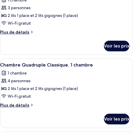
1 chambre
Chambre
les
chambre
Quadruple
3 personnes
photos
Classique,
pour
2 lits 1 place et 2 lits gigognes (1 place)
1
ce
chambre
Wi-Fi gratuit
type
Plus
Plus de détails
de
de
chambre :
détails
Voir les prix
sur
Chambre
le
Quadruple
type
Afficher
Wi-Fi gratuit
Classique,
3
de
Chambre Quadruple Classique, 1 chambre
toutes
chambre
1
1 chambre
Chambre
les
chambre
Quadruple
4 personnes
photos
Classique,
pour
2 lits 1 place et 2 lits gigognes (1 place)
1
ce
chambre
Wi-Fi gratuit
type
Plus
Plus de détails
de
de
chambre :
détails
Voir les prix
sur
Chambre
le
Quadruple
type