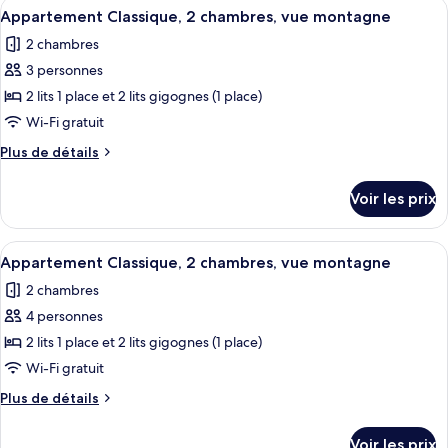
Afficher
Wi-Fi gratuit
Classique,
5
de
Appartement Classique, 2 chambres, vue montagne
toutes
chambre
1
2 chambres
Chambre
les
chambre
Quadruple
3 personnes
photos
Classique,
pour
2 lits 1 place et 2 lits gigognes (1 place)
1
ce
chambre
Wi-Fi gratuit
type
Plus
Plus de détails
de
de
chambre :
détails
Voir les prix
sur
Appartement
le
Classique,
type
Afficher
Wi-Fi gratuit
2
5
de
Appartement Classique, 2 chambres, vue montagne
toutes
chambre
chambres,
2 chambres
Appartement
les
vue
Classique,
4 personnes
photos
montagne
2
pour
2 lits 1 place et 2 lits gigognes (1 place)
chambres,
ce
vue
Wi-Fi gratuit
montagne
type
Plus
Plus de détails
de
de
chambre :
détails
Voir les prix