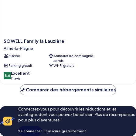
vue
montagne
SOWELL
SOWELL Family la Lauzière
Family
Aime-la-Plagne
la
Piscine
Animaux de compagnie
Lauzière
admis
Aime-
Parking gratuit
Wi-Fi gratuit
la-
8.6
Plagne
Excellent
8,6
sur
11 avis
10,
Excellent,
Comparer des hébergements similaires
11 avis
Connectez-vous pour découvrir les réductions et les
avantages dont vous pouvez bénéficier. Plus de récompenses
pour plus d’aventures !
Se connecter
S’inscrire gratuitement