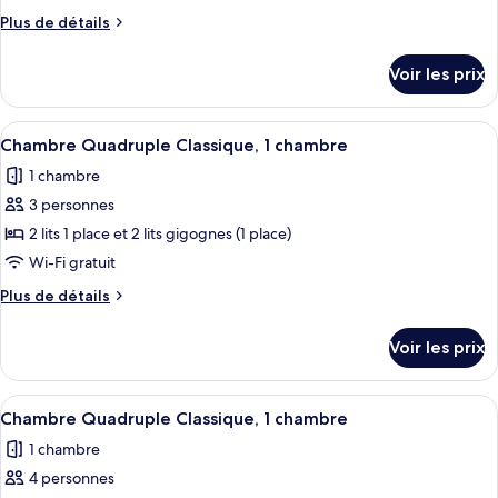
type
Plus
Plus de détails
de
de
chambre :
détails
Voir les prix
sur
Chambre
le
Double
type
Afficher
Wi-Fi gratuit
Classique,
3
de
Chambre Quadruple Classique, 1 chambre
toutes
chambre
1
1 chambre
Chambre
les
chambre
Double
3 personnes
photos
Classique,
pour
2 lits 1 place et 2 lits gigognes (1 place)
1
ce
chambre
Wi-Fi gratuit
type
Plus
Plus de détails
de
de
chambre :
détails
Voir les prix
sur
Chambre
le
Quadruple
type
Afficher
Wi-Fi gratuit
Classique,
3
de
Chambre Quadruple Classique, 1 chambre
toutes
chambre
1
1 chambre
Chambre
les
chambre
Quadruple
4 personnes
photos
Classique,