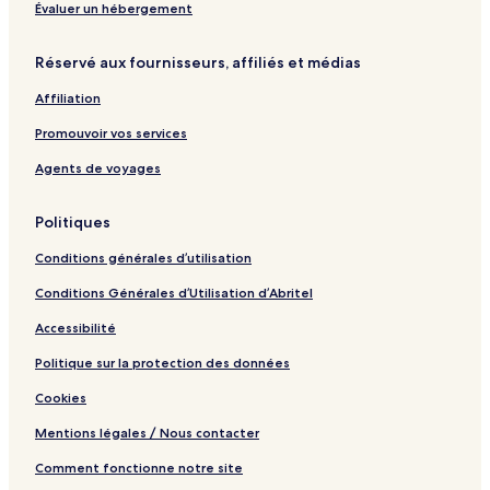
c
p
d
n
l
d
r
Évaluer un hébergement
h
a
a
e
e
i
S
a
r
u
s
k
v
t
e
k
i
Réservé aux fournisseurs, affiliés et médias
i
m
s
i
S
Affiliation
n
e
-
l
"
n
B
o
Promouvoir vos services
t
e
p
.
l
e
Agents de voyages
S
l
s
l
e
e
P
Politiques
e
l
p
a
Conditions générales d’utilisation
s
g
Conditions Générales d’Utilisation d’Abritel
2
n
-
e
Accessibilité
3
2
1
Politique sur la protection des données
0
0
Cookies
Mentions légales / Nous contacter
Comment fonctionne notre site