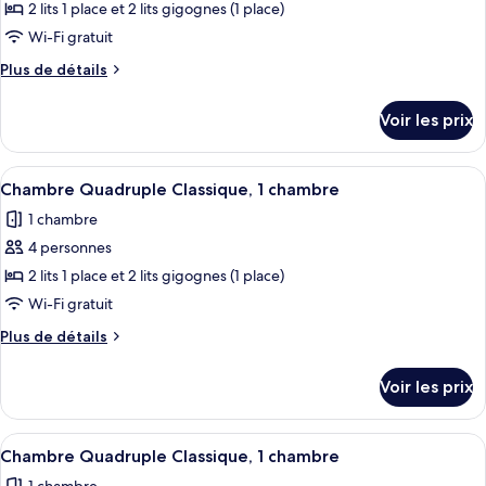
pour
2 lits 1 place et 2 lits gigognes (1 place)
1
ce
chambre
Wi-Fi gratuit
type
Plus
Plus de détails
de
de
chambre :
détails
Voir les prix
sur
Chambre
le
Quadruple
type
Afficher
Wi-Fi gratuit
Classique,
3
de
Chambre Quadruple Classique, 1 chambre
toutes
chambre
1
1 chambre
Chambre
les
chambre
Quadruple
4 personnes
photos
Classique,
pour
2 lits 1 place et 2 lits gigognes (1 place)
1
ce
chambre
Wi-Fi gratuit
type
Plus
Plus de détails
de
de
chambre :
détails
Voir les prix
sur
Chambre
le
Quadruple
type
Afficher
Wi-Fi gratuit
Classique,
3
de
Chambre Quadruple Classique, 1 chambre
toutes
chambre
1