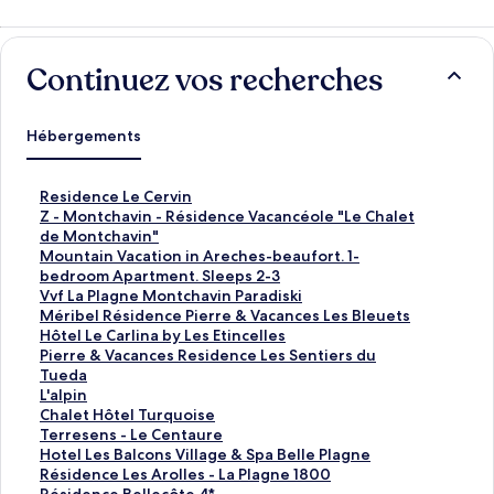
Continuez vos recherches
Hébergements
L
Residence Le Cervin
i
L
Z - Montchavin - Résidence Vacancéole "Le Chalet
e
i
de Montchavin"
n
e
L
Mountain Vacation in Areches-beaufort. 1-
o
n
i
bedroom Apartment. Sleeps 2-3
u
o
e
L
Vvf La Plagne Montchavin Paradiski
v
u
n
i
L
Méribel Résidence Pierre & Vacances Les Bleuets
r
v
o
e
i
L
Hôtel Le Carlina by Les Etincelles
a
r
u
n
e
i
L
Pierre & Vacances Residence Les Sentiers du
n
a
v
o
n
e
i
Tueda
t
n
r
u
o
n
e
L
L'alpin
l
t
a
v
u
o
n
i
L
Chalet Hôtel Turquoise
a
l
n
r
v
u
o
e
i
L
Terresens - Le Centaure
p
a
t
a
r
v
u
n
e
i
L
Hotel Les Balcons Village & Spa Belle Plagne
a
p
l
n
a
r
v
o
n
e
i
L
Résidence Les Arolles - La Plagne 1800
g
a
a
t
n
a
r
u
o
n
e
i
L
Résidence Bellecôte 4*