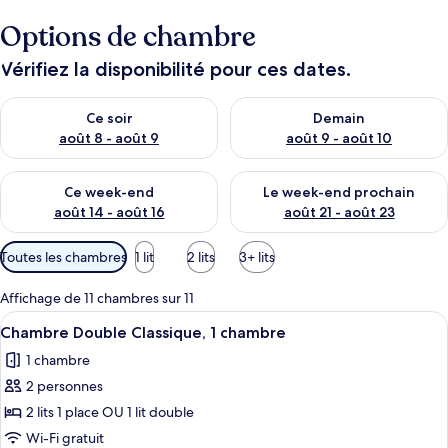
Options de chambre
Vérifiez la disponibilité pour ces dates.
Vérifier la disponibilité pour ce soir août 8 - août 9
Vérifier la disponibilité pour 
Ce soir
Demain
août 8 - août 9
août 9 - août 10
Vérifier la disponibilité pour ce week-end août 14 - août 16
Vérifier la disponibilité pour
Ce week-end
Le week-end prochain
août 14 - août 16
août 21 - août 23
Filtres
Toutes les chambres
1 lit
2 lits
3+ lits
disponibles
pour
Affichage de 11 chambres sur 11
les
Afficher
Chambre Double Classique, 1 chambre |
4
Chambre Double Classique, 1 chambre
chambres
toutes
1 chambre
les
2 personnes
photos
pour
2 lits 1 place OU 1 lit double
ce
Wi-Fi gratuit