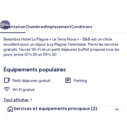
Hotel
La
Plagne
cédent
Suivant
«
18+
Présentation
Chambres
Emplacement
Conditions
Le
Belambra Hotel La Plagne « Le Terra Nova » - B&B est un choix
Terra
excellent pour un séjour à La Plagne-Tarentaise. Parmi les services
gratuits, l'accès Wi-Fi et un petit déjeuner buffet proposé tous les
Nova
jours, entre 07 h 30 et 09 h 30.
»
-
Équipements populaires
B&B
Petit déjeuner gratuit
Parking
Terrasse/Patio
Wi-Fi gratuit
Tout afficher
Services et équipements principaux
(2)