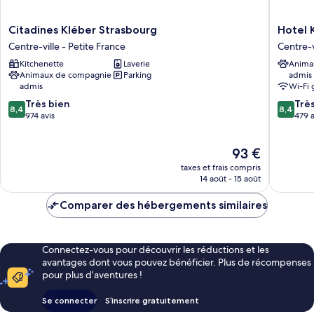
Citadines
Hotel
Citadines Kléber Strasbourg
Hotel 
Kléber
Kaijoo
Centre-ville - Petite France
Centre-v
Strasbourg
by
Kitchenette
Laverie
Anima
Centre-
HappyCu
Animaux de compagnie
Parking
admis
ville
Centre-
admis
Wi-Fi 
-
ville
8.4
8.4
Petite
Très bien
-
Trè
8,4
8,4
sur
sur
France
974 avis
Petite
479 a
10,
10,
France
Très
Très
Le
93 €
bien,
bien,
nouveau
974 avis
479 avis
taxes et frais compris
prix
14 août - 15 août
est
de
Comparer des hébergements similaires
93 €
Connectez-vous pour découvrir les réductions et les
avantages dont vous pouvez bénéficier. Plus de récompenses
pour plus d’aventures !
Se connecter
S’inscrire gratuitement