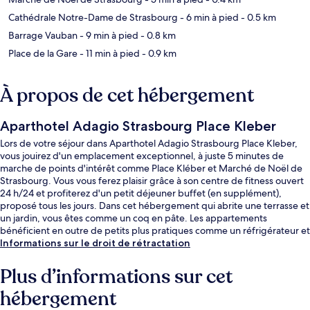
Cathédrale Notre-Dame de Strasbourg
- 6 min à pied
- 0.5 km
Barrage Vauban
- 9 min à pied
- 0.8 km
Place de la Gare
- 11 min à pied
- 0.9 km
À propos de cet hébergement
Aparthotel Adagio Strasbourg Place Kleber
Lors de votre séjour dans Aparthotel Adagio Strasbourg Place Kleber,
vous jouirez d'un emplacement exceptionnel, à juste 5 minutes de
marche de points d'intérêt comme Place Kléber et Marché de Noël de
Strasbourg. Vous vous ferez plaisir grâce à son centre de fitness ouvert
24 h/24 et profiterez d'un petit déjeuner buffet (en supplément),
proposé tous les jours. Dans cet hébergement qui abrite une terrasse et
un jardin, vous êtes comme un coq en pâte. Les appartements
bénéficient en outre de petits plus pratiques comme un réfrigérateur et
un micro-ondes. Quelques minutes de marche seulement séparent
Informations sur le droit de rétractation
l'hébergement des transports publics : Station de tramway Homme de
Fer est accessible en quelques foulées et Arrêt de tram Broglie se situe
Plus d’informations sur cet
à 3 min à pied.
hébergement