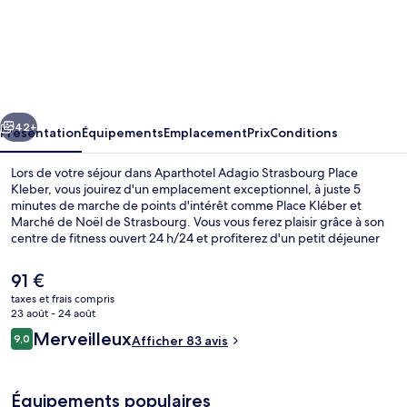
l’hébergement
Aparthotel
Adagio
Strasbourg
Place
cédent
Suivant
Kleber
42+
Présentation
Équipements
Emplacement
Prix
Conditions
Lors de votre séjour dans Aparthotel Adagio Strasbourg Place
Kleber, vous jouirez d'un emplacement exceptionnel, à juste 5
minutes de marche de points d'intérêt comme Place Kléber et
Marché de Noël de Strasbourg. Vous vous ferez plaisir grâce à son
centre de fitness ouvert 24 h/24 et profiterez d'un petit déjeuner
buffet (en supplément), proposé tous les jours. Dans cet
hébergement qui abrite une terrasse et un jardin, vous êtes comme
Le
91 €
un coq en pâte. Les appartements bénéficient en outre de petits
prix
taxes et frais compris
plus pratiques comme un réfrigérateur et un micro-ondes.
actuel
23 août - 24 août
Quelques minutes de marche seulement séparent l'hébergement
Façade de l’hébergement
est
Avis
des transports publics : Station de tramway Homme de Fer est
Merveilleux
9,0
Afficher 83 avis
de
9,0 sur 10
accessible en quelques foulées et Arrêt de tram Broglie se situe à 3
voyageurs
91 €.
min à pied.
Équipements populaires