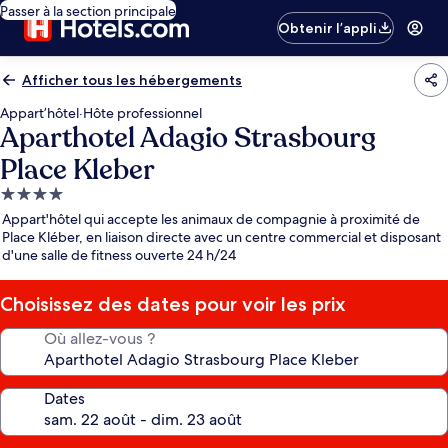
Passer à la section principale
Obtenir l’appli
Afficher tous les hébergements
Appart’hôtel
·
Hôte professionnel
Aparthotel Adagio Strasbourg
Place Kleber
Hébergement
4.0 étoiles
Appart'hôtel qui accepte les animaux de compagnie à proximité de
Place Kléber, en liaison directe avec un centre commercial et disposant
d'une salle de fitness ouverte 24 h/24
Choisissez des dates pour voir les prix
Où allez-vous ?
Dates