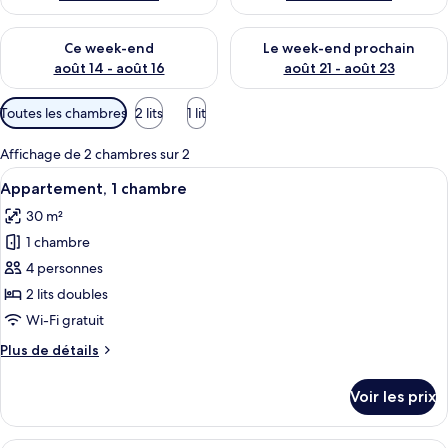
Vérifier la disponibilité pour ce week-end août 14 - août 16
Vérifier la disponibilité pour
Ce week-end
Le week-end prochain
août 14 - août 16
août 21 - août 23
Filtres
Toutes les chambres
2 lits
1 lit
disponibles
pour
Affichage de 2 chambres sur 2
les
Afficher
Appartement, 1 chambre | Coffres-fort
10
Appartement, 1 chambre
chambres
toutes
30 m²
les
1 chambre
photos
pour
4 personnes
ce
2 lits doubles
type
Wi-Fi gratuit
de
Plus
Plus de détails
chambre :
de
Appartement,
détails
Voir les prix
sur
1
le
chambre
type
Une chambre d’hôtel moderne avec un 