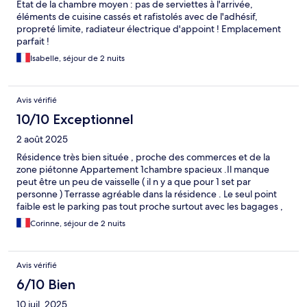
Etat de la chambre moyen : pas de serviettes à l'arrivée,
éléments de cuisine cassés et rafistolés avec de l'adhésif,
propreté limite, radiateur électrique d'appoint ! Emplacement
parfait !
Isabelle, séjour de 2 nuits
Avis vérifié
10/10 Exceptionnel
2 août 2025
Résidence très bien située , proche des commerces et de la
zone piétonne Appartement 1chambre spacieux .Il manque
peut être un peu de vaisselle ( il n y a que pour 1 set par
personne ) Terrasse agréable dans la résidence . Le seul point
faible est le parking pas tout proche surtout avec les bagages ,
car le tram passe devant la résidence et donc impossible de s
Corinne, séjour de 2 nuits
arrêter devant . Sinon personnel sympa .Nous y avons passé un
très bon séjour
Avis vérifié
6/10 Bien
10 juil. 2025