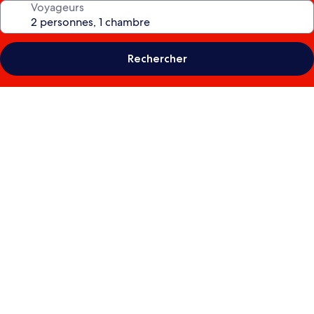
Voyageurs
Rechercher
Galerie
photos
de