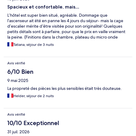
Spacieux et confortable, mais…
L’hôtel est super bien situé, agréable. Dommage que
l’ascenseur ait été en panne les 4 jours du séjour- mais la cage
d’escalier mérite d’être visitée pour son originalité! Quelques
petits détails sont à parfaire, pour que le prix en vaille vraiment
la peine. (Finitions dans la chambre, plateau du micro onde
adapté, éclairage bien trop léger…).
Tatiana, séjour de 3 nuits
Avis vérifié
6/10 Bien
9 mai 2025
La propreté des pièces les plus sensibles était très douteuse.
Helder, séjour de 2 nuits
Avis vérifié
10/10 Exceptionnel
31 juil. 2026