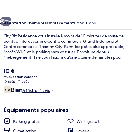
Residence
cédent
Suivant
25+
Présentation
Chambres
Emplacement
Conditions
City Biz Residence vous installe à moins de 10 minutes de route de
points d'intérêt comme Centre commercial Grand Indonesia et
Centre commercial Thamrin City. Parmi les petits plus appréciable,
l'accès Wi-Fi et le parking sans voiturier. En voiture depuis
l'hébergement, il ne vous faudra qu'une dizaine de minutes pour
rejoindre des sites comme Stade Bung Karno et Centre commercial
Blok M Square.
Le
10 €
prix
taxes et frais compris
actuel
10 août - 11 août
Réception
est
Avis
Bien
6,0
Afficher 1 avis
de
6,0 sur 10
voyageurs
10 €.
Équipements populaires
Parking gratuit
Wi-Fi gratuit
Climatisation
Laverie