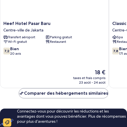
Heef
Classic
Heef Hotel Pasar Baru
Classic
Hotel
Hotel
Centre-ville de Jakarta
Centre-v
Pasar
Centre-
Transfert aéroport
Parking gratuit
Spa
Baru
ville
Wi-Fi gratuit
Restaurant
Restau
Centre-
de
ville
Jakarta
7.2
7.8
Bien
Bie
7,2
7,8
de
sur
sur
20 avis
171 av
Jakarta
10,
10,
Bien,
Bien,
20 avis
171 avis
Le
18 €
nouveau
taxes et frais compris
prix
23 août - 24 août
est
de
Comparer des hébergements similaires
18 €
Connectez-vous pour découvrir les réductions et les
avantages dont vous pouvez bénéficier. Plus de récompenses
pour plus d’aventures !