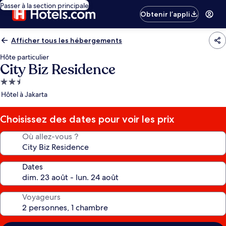
Passer à la section principale
Obtenir l’appli
Afficher tous les hébergements
Hôte particulier
City Biz Residence
Hébergement
2.5 étoiles
Hôtel à Jakarta
Choisissez des dates pour voir les prix
Où allez-vous ?
Dates
Voyageurs