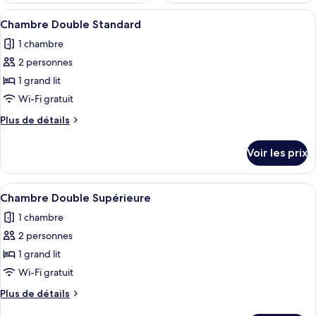
Afficher
Une chambre d’hôtel équipée d’un lit, d
7
Chambre Double Standard
toutes
1 chambre
les
2 personnes
photos
pour
1 grand lit
ce
Wi-Fi gratuit
type
Plus
Plus de détails
de
de
chambre :
détails
Voir les prix
sur
Chambre
le
Double
type
Afficher
Une chambre d’hôtel avec un lit, une f
Standard
6
de
Chambre Double Supérieure
toutes
chambre
1 chambre
Chambre
les
Double
2 personnes
photos
Standard
pour
1 grand lit
ce
Wi-Fi gratuit
type
Plus
Plus de détails
de
de