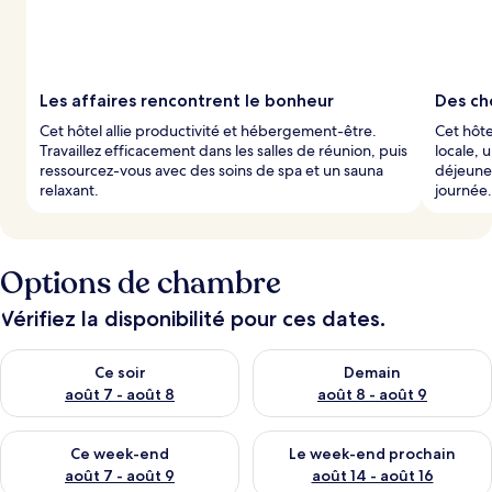
Les affaires rencontrent le bonheur
Des cho
Cet hôtel allie productivité et hébergement-être.
Cet hôte
Travaillez efficacement dans les salles de réunion, puis
locale, 
ressourcez-vous avec des soins de spa et un sauna
déjeune
relaxant.
journée.
Options de chambre
Vérifiez la disponibilité pour ces dates.
Vérifier la disponibilité pour ce soir août 7 - août 8
Vérifier la disponibilité pour 
Ce soir
Demain
août 7 - août 8
août 8 - août 9
Vérifier la disponibilité pour ce week-end août 7 - août 9
Vérifier la disponibilité pour 
Ce week-end
Le week-end prochain
août 7 - août 9
août 14 - août 16