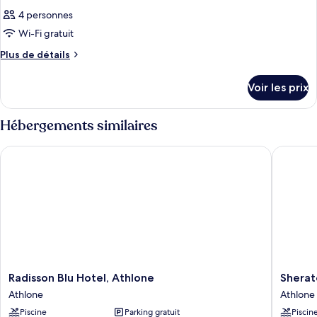
4 personnes
Wi-Fi gratuit
Plus
Plus de détails
de
détails
Voir les prix
sur
le
type
Hébergements similaires
de
chambre
Radisson Blu Hotel, Athlone
Sheraton
Chambre
Radisson
Sherato
Radisson Blu Hotel, Athlone
Sherat
Blu
Athlone
Athlone
Athlone
Hotel,
Hotel
Piscine
Parking gratuit
Piscin
Athlone
Athlone