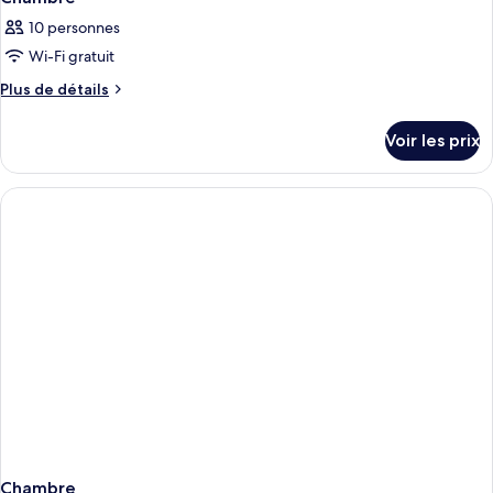
10 personnes
Wi-Fi gratuit
Plus
Plus de détails
de
détails
Voir les prix
sur
le
type
de
chambre
Chambre
Chambre