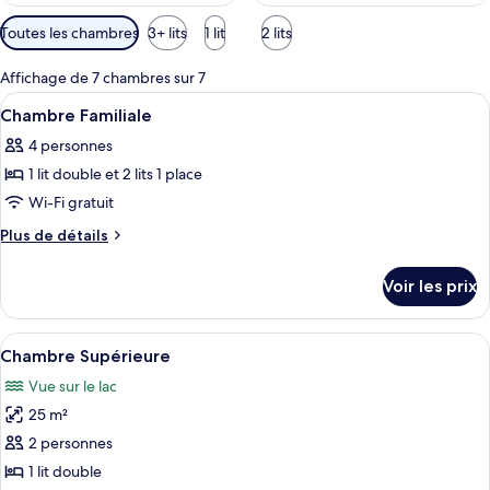
Filtres
Toutes les chambres
3+ lits
1 lit
2 lits
disponibles
pour
Affichage de 7 chambres sur 7
les
Afficher
Une chambre d’hôtel avec deux lits, un
4
Chambre Familiale
chambres
toutes
4 personnes
les
1 lit double et 2 lits 1 place
photos
pour
Wi-Fi gratuit
ce
Plus
Plus de détails
type
de
détails
de
Voir les prix
sur
chambre :
le
Chambre
type
Afficher
Une chambre d’hôtel avec un grand lit
5
Familiale
de
Chambre Supérieure
toutes
chambre
Vue sur le lac
Chambre
les
Familiale
25 m²
photos
pour
2 personnes
ce
1 lit double