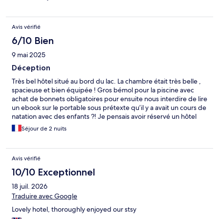
Avis vérifié
6/10 Bien
9 mai 2025
Déception
Très bel hôtel situé au bord du lac. La chambre était très belle ,
spacieuse et bien équipée ! Gros bémol pour la piscine avec
achat de bonnets obligatoires pour ensuite nous interdire de lire
un ebook sur le portable sous prétexte qu’il y a avait un cours de
natation avec des enfants ?! Je pensais avoir réservé un hôtel
avec piscine , non une piscine municipale !
Séjour de 2 nuits
Avis vérifié
10/10 Exceptionnel
18 juil. 2026
Traduire avec Google
Lovely hotel, thoroughly enjoyed our stsy