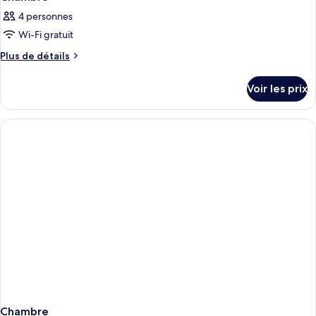
4 personnes
Wi-Fi gratuit
Plus
Plus de détails
de
détails
Voir les prix
sur
le
type
de
chambre
Chambre
Chambre