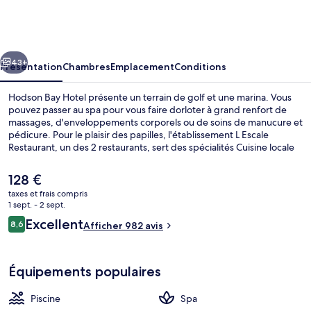
Bay
Hotel
cédent
Suivant
43+
Présentation
Chambres
Emplacement
Conditions
Hodson Bay Hotel présente un terrain de golf et une marina. Vous
pouvez passer au spa pour vous faire dorloter à grand renfort de
massages, d'enveloppements corporels ou de soins de manucure et
pédicure. Pour le plaisir des papilles, l'établissement L Escale
Restaurant, un des 2 restaurants, sert des spécialités Cuisine locale
et est ouvert pour le déjeuner et le dîner. Au menu des petits plus
offerts sur place, on trouve une piscine couverte, un bar / salon et
Le
128 €
un centre de remise en forme. Sympa non ? Les autres voyageurs
prix
taxes et frais compris
sont séduits par le personnel attentionné et la présentation
actuel
1 sept. - 2 sept.
générale.
Installations sportives
est
Avis
Excellent
8,6
Afficher 982 avis
de
8,6 sur 10
voyageurs
128 €.
Équipements populaires
Piscine
Spa