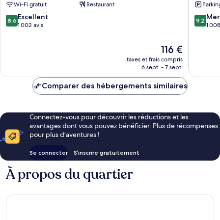
Wi-Fi gratuit
Restaurant
Parkin
Athlone
8.6
9.2
Excellent
Mer
8,6
9,2
sur
sur
1 002 avis
1 008
10,
10,
Excellent,
Merveill
Le
116 €
1 002 avis
1 008 av
nouveau
taxes et frais compris
prix
6 sept. - 7 sept.
est
de
Comparer des hébergements similaires
116 €
Connectez-vous pour découvrir les réductions et les
avantages dont vous pouvez bénéficier. Plus de récompenses
pour plus d’aventures !
Se connecter
S’inscrire gratuitement
À propos du quartier