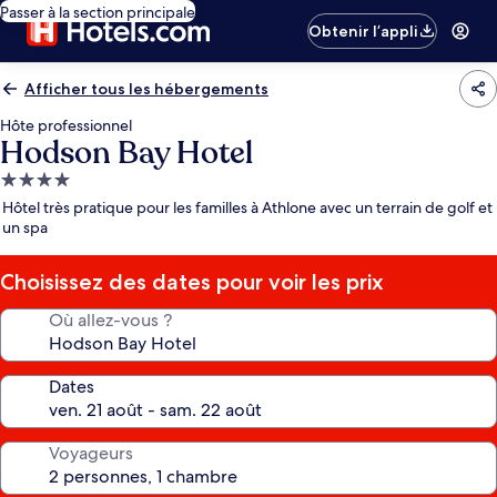
Passer à la section principale
Obtenir l’appli
Afficher tous les hébergements
Hôte professionnel
Hodson Bay Hotel
Hébergement
4.0 étoiles
Hôtel très pratique pour les familles à Athlone avec un terrain de golf et
un spa
Choisissez des dates pour voir les prix
Où allez-vous ?
Dates
Voyageurs