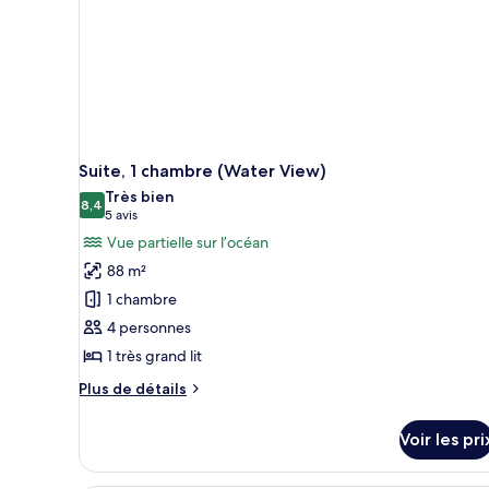
lits
doubles,
vue
ville
Suite, 1 chambre (Water View)
Très bien
8,4
8,4 sur 10
(5 avis)
5 avis
Vue partielle sur l’océan
88 m²
1 chambre
4 personnes
1 très grand lit
Plus
Plus de détails
de
détails
Voir les pri
sur
le
type