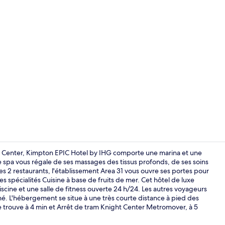
Vidéo du cré
 Center, Kimpton EPIC Hotel by IHG comporte une marina et une
 Le spa vous régale de ses massages des tissus profonds, de ses soins
s 2 restaurants, l'établissement Area 31 vous ouvre ses portes pour
2 piscines ex
es spécialités Cuisine à base de fruits de mer. Cet hôtel de luxe
iscine et une salle de fitness ouverte 24 h/24. Les autres voyageurs
nné. L'hébergement se situe à une très courte distance à pied des
e trouve à 4 min et Arrêt de tram Knight Center Metromover, à 5