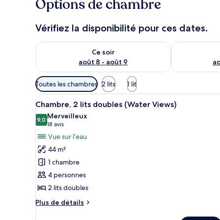
Options de chambre
Vérifiez la disponibilité pour ces dates.
Vérifier la disponibilité pour ce soir août 8 - août 9
Vérifier la di
Ce soir
août 8 - août 9
ao
Filtres
Toutes les chambres
2 lits
1 lit
disponibles
Afficher
Un homme et une femme trinque
pour
1
Chambre, 2 lits doubles (Water Views)
toutes
les
Merveilleux
les
9,0
chambres
9,0 sur 10
(18 avis)
18 avis
photos
Vue sur l’eau
pour
44 m²
ce
1 chambre
type
4 personnes
de
2 lits doubles
chambre :
Chambre,
Plus
Plus de détails
2
de
détails