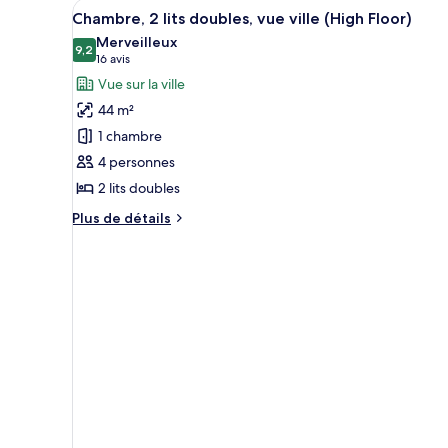
Afficher
Un homme et une femme trinque
2
de
Chambre, 2 lits doubles, vue ville (High Floor)
toutes
chambre
Merveilleux
Suite,
les
9,2
9,2 sur 10
(16 avis)
16 avis
1
photos
Vue sur la ville
chambre
pour
(Water
44 m²
ce
View)
1 chambre
type
4 personnes
de
2 lits doubles
chambre :
Chambre,
Plus
Plus de détails
2
de
détails
lits
sur
doubles,
le
vue
type
de
ville
chambre
(High
Chambre,
Floor)
2
lits
doubles,
vue