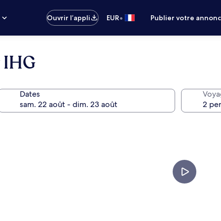
•
s
Ouvrir l’appli
EUR
Publier votre annon
y IHG
Dates
Voya