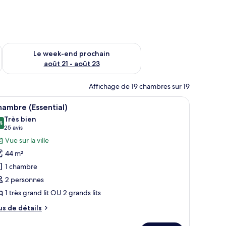
-end août 14 - août 16
Vérifier la disponibilité pour le week-end prochain août 21 - 
Le week-end prochain
août 21 - août 23
Affichage de 19 chambres sur 19
e sur la ville.
des coupes de champagne sur un balcon d’où l’on peut admirer la vue sur l
fficher
Un homme et une femme trinquent avec des cou
2
ambre (Essential)
outes
Très bien
s
4
8,4 sur 10
(25 avis)
25 avis
hotos
Vue sur la ville
our
44 m²
e
1 chambre
ype
2 personnes
e
1 très grand lit OU 2 grands lits
hambre :
hambre
us
us de détails
ssential)
e
tails