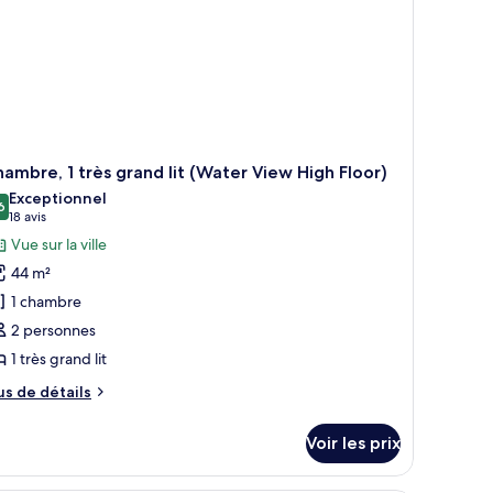
ès
and
ambre, 1 très grand lit (Water View High Floor)
Exceptionnel
6
9,6 sur 10
(18 avis)
18 avis
Vue sur la ville
44 m²
1 chambre
2 personnes
1 très grand lit
us
us de détails
e
tails
Voir les prix
r
pe