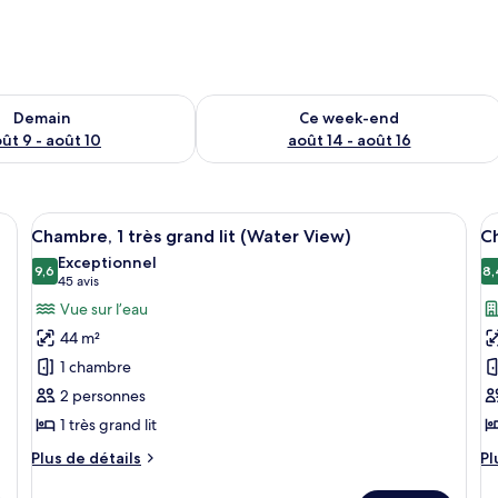
sponibilité pour demain août 9 - août 10
Vérifier la disponibilité pour ce week
Demain
Ce week-end
ût 9 - août 10
août 14 - août 16
nt avec des coupes de champagne sur un balcon d’où l’on peut admirer la vu
Afficher
Un homme et une femme trinquent avec 
A
1
Chambre, 1 très grand lit (Water View)
Ch
toutes
t
Exceptionnel
les
9,6
le
8,
9,6 sur 10
(45 avis)
45 avis
photos
p
Vue sur l’eau
pour
p
44 m²
ce
c
1 chambre
type
t
2 personnes
de
d
1 très grand lit
chambre :
c
Chambre,
C
Plus
Pl
Plus de détails
Pl
1
de
(E
d
détails
dé