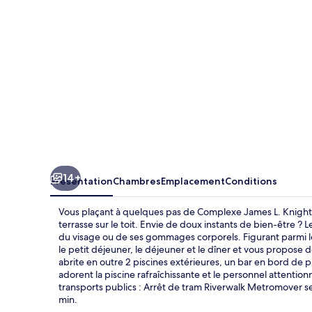
by
IHG
14+
Présentation
Chambres
Emplacement
Conditions
Vous plaçant à quelques pas de Complexe James L. Knight
terrasse sur le toit. Envie de doux instants de bien-être ?
du visage ou de ses gommages corporels. Figurant parmi le
le petit déjeuner, le déjeuner et le dîner et vous propose d
abrite en outre 2 piscines extérieures, un bar en bord de p
adorent la piscine rafraîchissante et le personnel attentio
transports publics : Arrêt de tram Riverwalk Metromover s
min.