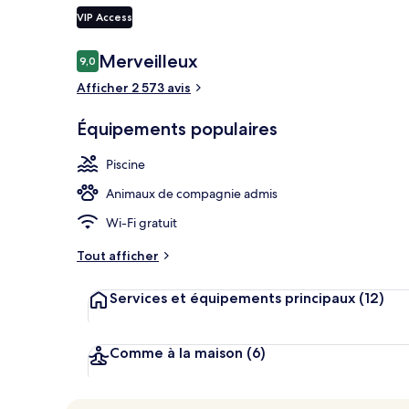
VIP Access
Terrasse/Pati
Avis
Merveilleux
9,0
9,0 sur 10
voyageurs
Afficher 2 573 avis
Équipements populaires
Piscine
Animaux de compagnie admis
Wi-Fi gratuit
Tout afficher
Services et équipements principaux
(12)
Comme à la maison
(6)