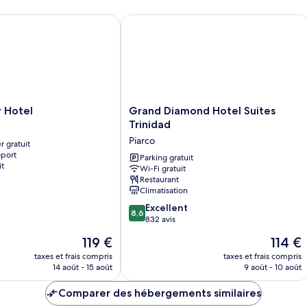
a
Suite,
c
p
1
Su
otel
Grand Diamond Hotel Suites Trinidad
très
à
2
grand
gr
m
lit
lit
r
ac
n
au
pe
f
à
Grand
(
 Hotel
Grand Diamond Hotel Suites
mo
Diamond
Trinidad
ré
Hotel
Piarco
no
r gratuit
Suites
fu
oport
Trinidad
Parking gratuit
(C
it
Wi-Fi gratuit
Piarco
Restaurant
Climatisation
8.6
Excellent
8,6
sur
832 avis
10,
Le
Le
119 €
114 €
Excellent,
nouveau
nouveau
832 avis
taxes et frais compris
taxes et frais compris
prix
prix
14 août - 15 août
9 août - 10 août
est
est
de
de
Comparer des hébergements similaires
119 €
114 €