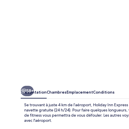
Inn
Express
Hotel
&
Suites
Trincity
Trinidad
Airport
by
IHG
58+
Présentation
Chambres
Emplacement
Conditions
Se trouvant à juste 4 km de l’aéroport, Holiday Inn Express
navette gratuite (24 h/24). Pour faire quelques longueurs,
de fitness vous permettra de vous défouler. Les autres voy
avec l'aéroport.