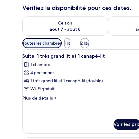
Vérifiez la disponibilité pour ces dates.
Vérifier la disponibilité pour ce soir août 7 - août 8
Vérifier la di
Ce soir
août 7 - août 8
a
Filtres
Toutes les chambres
1 lit
2 lits
disponibles
Afficher
Une chambre d’hôtel avec un gra
pour
4
Suite, 1 très grand lit et 1 canapé-lit
toutes
les
1 chambre
les
chambres
4 personnes
photos
pour
1 très grand lit et 1 canapé-lit (double)
ce
Wi-Fi gratuit
type
Plus
Plus de détails
de
de
chambre :
détails
sur
Suite,
le
1
Voir les pri
type
très
de
chambre
grand