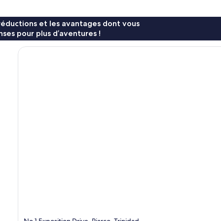
réductions et les avantages dont vous
ses pour plus d’aventures !
No 1 Exposition Drive, Piarco, Trinidad