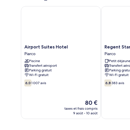
Suite,
2
Airport Suites Hotel
Regent Star H
grands
lits
Airport
Regent
Airport Suites Hotel
Regent Star
Suites
Star
Piarco
Piarco
Hotel
Hotel
Piscine
Petit déjeune
Piarco
Piarco
Transfert aéroport
Transfert aér
Parking gratuit
Parking gratu
Wi-Fi gratuit
Wi-Fi gratuit
6.0
6.8
6,0
1 007 avis
6,8
383 avis
sur
sur
10,
10,
1 007 avis
383 avis
Le
80 €
nouveau
taxes et frais compris
prix
9 août - 10 août
est
de
80 €