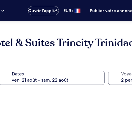
•
s
Ouvrir l’appli
EUR
Publier votre annon
el & Suites Trincity Trinida
Dates
Voya