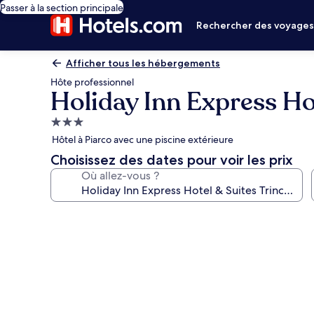
Passer à la section principale
Rechercher des voyage
Afficher tous les hébergements
Hôte professionnel
Holiday Inn Express Hot
Hébergement
3.0 étoiles
Hôtel à Piarco avec une piscine extérieure
Choisissez des dates pour voir les prix
Où allez-vous ?
Galerie
photos
de
l’hébergement
Holiday