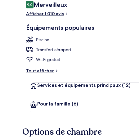
Avis
Merveilleux
9,0
9,0 sur 10
voyageurs
Afficher 1 010 avis
Extérieur
Équipements populaires
Piscine
Transfert aéroport
Wi-Fi gratuit
Tout afficher
Services et équipements principaux
(12)
Pour la famille
(6)
Options de chambre