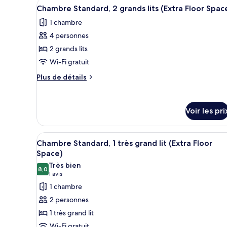
Afficher
Une chambre d’hôtel avec deux 
Suite,
4
Chambre Standard, 2 grands lits (Extra Floor Spac
lit
toutes
1
et
1 chambre
très
les
1
grand
4 personnes
photos
lit
canapé-
pour
2 grands lits
et
lit
ce
1
Wi-Fi gratuit
canapé-
type
Plus
Plus de détails
lit
de
de
chambre :
détails
sur
Chambre
Voir les pri
le
Standard,
type
2
de
Afficher
Une chambre d’hôtel avec un gr
chambre
3
grands
Chambre Standard, 1 très grand lit (Extra Floor
toutes
Chambre
lits
Space)
Standard,
les
(Extra
Très bien
2
8,0
photos
8,0 sur 10
(1 avis)
1 avis
Floor
grands
pour
lits
1 chambre
Space)
ce
(Extra
2 personnes
Floor
type
1 très grand lit
Space)
de
Wi-Fi gratuit