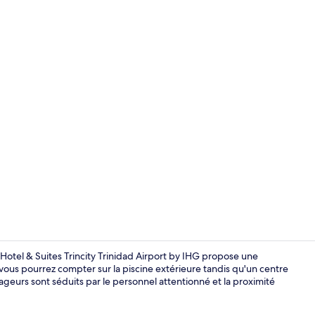
Suite, 1 très
 Hotel & Suites Trincity Trinidad Airport by IHG propose une
 vous pourrez compter sur la piscine extérieure tandis qu'un centre
ageurs sont séduits par le personnel attentionné et la proximité
Petit déjeune