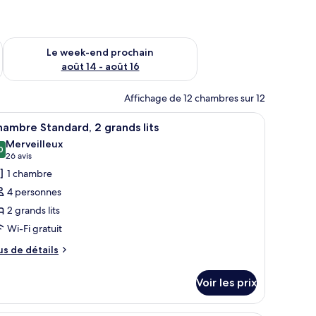
-end août 7 - août 9
Vérifier la disponibilité pour le week-end prochain août 14 - a
Le week-end prochain
août 14 - août 16
Affichage de 12 chambres sur 12
ables de chevet, un bureau et une chaise.
fficher
Une chambre d’hôtel avec deux lits, un bureau 
3
ambre Standard, 2 grands lits
outes
Merveilleux
s
0
9,0 sur 10
(26 avis)
26 avis
hotos
1 chambre
our
4 personnes
e
2 grands lits
ype
Wi-Fi gratuit
e
hambre :
us
us de détails
e
hambre
tails
tandard,
Voir les prix
r
rands
pe