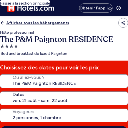
Passer à la section principale
Obtenir l’appli
Afficher tous les hébergements
Hôte professionnel
The P&M Paignton RESIDENCE
Hébergement
4.0 étoiles
Bed and breakfast de luxe à Paignton
Choisissez des dates pour voir les prix
Où allez-vous ?
Dates
Voyageurs