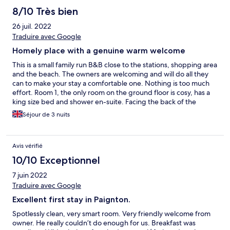
8/10 Très bien
26 juil. 2022
Traduire avec Google
Homely place with a genuine warm welcome
This is a small family run B&B close to the stations, shopping area
and the beach. The owners are welcoming and will do all they
can to make your stay a comfortable one. Nothing is too much
effort. Room 1, the only room on the ground floor is cosy, has a
king size bed and shower en-suite. Facing the back of the
building it does not have a view but it’s quite. Perfect if you have
Séjour de 3 nuits
mobility issues. Room 4 has a double four poster bed, shower
en-suite and side view of the sea. Facing the road it can be a bit
noisy. Beds are very comfortable with medium/firm support.
Avis vérifié
There is a small fridge in the living room that can be used by
guest.
10/10 Exceptionnel
7 juin 2022
Traduire avec Google
Excellent first stay in Paignton.
Spotlessly clean, very smart room. Very friendly welcome from
owner. He really couldn’t do enough for us. Breakfast was