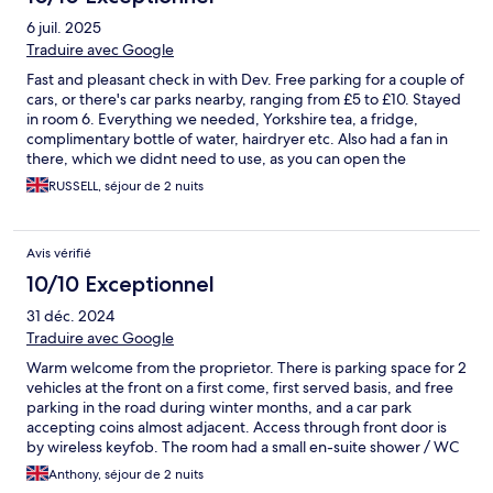
6 juil. 2025
Traduire avec Google
Fast and pleasant check in with Dev. Free parking for a couple of
cars, or there's car parks nearby, ranging from £5 to £10. Stayed
in room 6. Everything we needed, Yorkshire tea, a fridge,
complimentary bottle of water, hairdryer etc. Also had a fan in
there, which we didnt need to use, as you can open the
bedroom and bathroom windows and get a lovely breeze
RUSSELL, séjour de 2 nuits
through. The room's really quiet. Would definitely stay again.
Avis vérifié
10/10 Exceptionnel
31 déc. 2024
Traduire avec Google
Warm welcome from the proprietor. There is parking space for 2
vehicles at the front on a first come, first served basis, and free
parking in the road during winter months, and a car park
accepting coins almost adjacent. Access through front door is
by wireless keyfob. The room had a small en-suite shower / WC
area, FreeView TV and WiFi, but no bar or mini bar. The location
Anthony, séjour de 2 nuits
is close to the seafront (Esplanade), and within easy walking