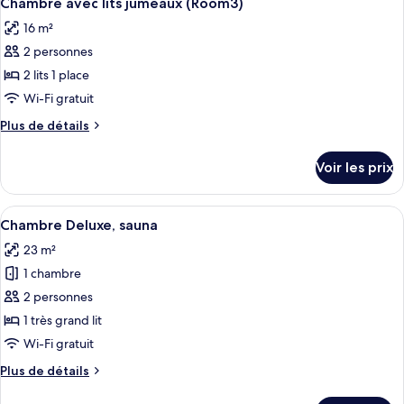
Chambre avec lits jumeaux (Room3)
chambres
toutes
16 m²
les
2 personnes
photos
pour
2 lits 1 place
ce
Wi-Fi gratuit
type
Plus
Plus de détails
de
de
chambre :
détails
Voir les prix
sur
Chambre
le
avec
type
Afficher
Une chambre d’hôtel avec un lit, une 
lits
10
de
Chambre Deluxe, sauna
toutes
chambre
jumeaux
23 m²
Chambre
les
(Room3)
avec
1 chambre
photos
lits
pour
2 personnes
jumeaux
ce
(Room3)
1 très grand lit
type
Wi-Fi gratuit
de
Plus
Plus de détails
chambre :
de
Chambre
détails