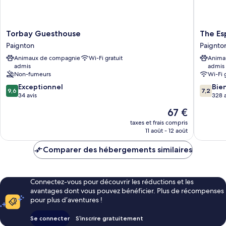
Torbay
The
Torbay Guesthouse
The Es
Guesthouse
Esplana
Paignton
Paignto
Paignton
Hotel
Animaux de compagnie
Wi-Fi gratuit
Anima
by
admis
admis
Compas
Non-fumeurs
Wi-Fi 
Hospital
9.6
7.2
Exceptionnel
Paignto
Bie
9,6
7,2
sur
sur
34 avis
328 a
10,
10,
Le
67 €
Exceptionnel,
Bien,
nouveau
34 avis
328 avis
taxes et frais compris
prix
11 août - 12 août
est
de
Comparer des hébergements similaires
67 €
Connectez-vous pour découvrir les réductions et les
avantages dont vous pouvez bénéficier. Plus de récompenses
pour plus d’aventures !
Se connecter
S’inscrire gratuitement