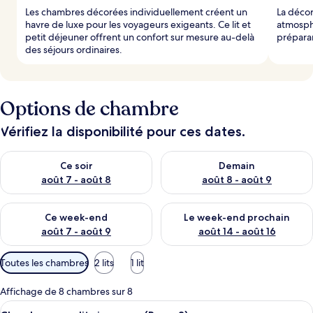
Les chambres décorées individuellement créent un
La déco
havre de luxe pour les voyageurs exigeants. Ce lit et
atmosphè
petit déjeuner offrent un confort sur mesure au-delà
préparan
des séjours ordinaires.
Options de chambre
Vérifiez la disponibilité pour ces dates.
Vérifier la disponibilité pour ce soir août 7 - août 8
Vérifier la disponibilité pour 
Ce soir
Demain
août 7 - août 8
août 8 - août 9
Vérifier la disponibilité pour ce week-end août 7 - août 9
Vérifier la disponibilité pour 
Ce week-end
Le week-end prochain
août 7 - août 9
août 14 - août 16
Filtres
Toutes les chambres
2 lits
1 lit
disponibles
pour
Affichage de 8 chambres sur 8
les
Afficher
Une chambre d’hôtel avec deux lits, ch
6