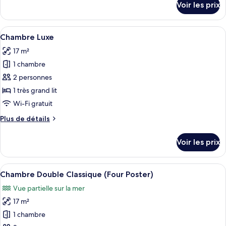
Voir les prix
sur
Deluxe,
le
sauna
type
Afficher
Une chambre d’hôtel avec un lit, un c
4
de
Chambre Luxe
toutes
chambre
17 m²
Chambre
les
Deluxe,
1 chambre
photos
sauna
pour
2 personnes
ce
1 très grand lit
type
Wi-Fi gratuit
de
Plus
Plus de détails
chambre :
de
Chambre
détails
Voir les prix
sur
Luxe
le
type
Afficher
Un lit à baldaquin avec une couvre-li
8
de
Chambre Double Classique (Four Poster)
toutes
chambre
Vue partielle sur la mer
Chambre
les
Luxe
17 m²
photos
pour
1 chambre