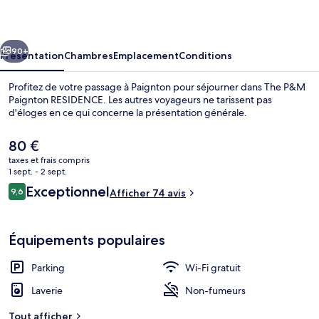
Paignton
RESIDENCE
cédent
Suivant
90+
Présentation
Chambres
Emplacement
Conditions
Profitez de votre passage à Paignton pour séjourner dans The P&M
Paignton RESIDENCE. Les autres voyageurs ne tarissent pas
d'éloges en ce qui concerne la présentation générale.
Le
80 €
prix
taxes et frais compris
actuel
1 sept. - 2 sept.
est
Avis
Exceptionnel
9,6
Afficher 74 avis
de
9,6 sur 10
voyageurs
Extérieur
80 €.
Équipements populaires
Parking
Wi-Fi gratuit
Laverie
Non-fumeurs
Tout afficher