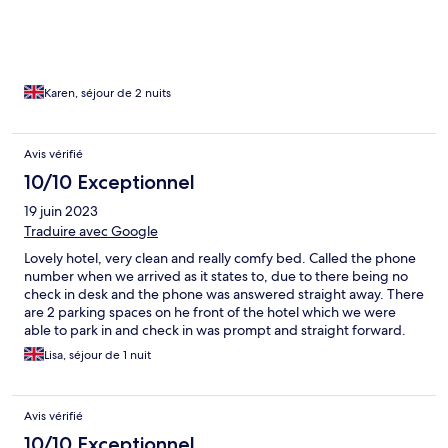
Karen, séjour de 2 nuits
Avis vérifié
10/10 Exceptionnel
19 juin 2023
Traduire avec Google
Lovely hotel, very clean and really comfy bed. Called the phone
number when we arrived as it states to, due to there being no
check in desk and the phone was answered straight away. There
are 2 parking spaces on he front of the hotel which we were
able to park in and check in was prompt and straight forward.
Room was very clean and tidy and bed was very comfortable.
Lisa, séjour de 1 nuit
Avis vérifié
10/10 Exceptionnel