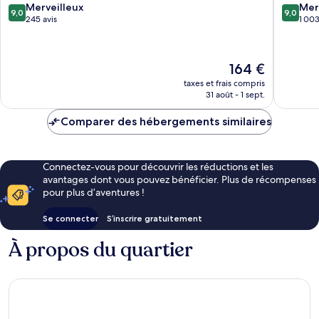
Estate
9.0
9.0
Merveilleux
Mer
9,0
9,0
St
sur
sur
245 avis
1 003
Austell
10,
10,
Merveilleux,
Merveill
245 avis
1 003 av
Le
164 €
nouveau
taxes et frais compris
prix
31 août - 1 sept.
est
de
Comparer des hébergements similaires
164 €
Connectez-vous pour découvrir les réductions et les
avantages dont vous pouvez bénéficier. Plus de récompenses
pour plus d’aventures !
Se connecter
S’inscrire gratuitement
À propos du quartier