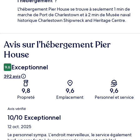
l'hébergement ?
L'hébergement Pier House se trouve à seulement 1 min de
marche de Port de Charlestown et à 2 min de Musée naval
historique Charlestown Shipwreck and Heritage Centre.
Avis sur l’hébergement Pier
Avis
House
Exceptionnel
9,6
392 avis
9,8
9,6
9,6
Propreté
Emplacement
Personnel et service
Avis
Avis vérifié
10/10 Exceptionnel
12 oct. 2025
Le personnel sympa. L’endroit merveilleux, le service également