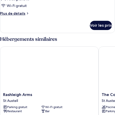
de
Wi-Fi gratuit
chambre :
Plus
Plus de détails
Chambre
de
Double
détails
Voir les prix
Premium
sur
le
type
Hébergements similaires
de
chambre
Rashleigh Arms
The Corn
Chambre
Double
Premium
Rashleigh
The
Rashleigh Arms
The Co
Arms
Cornwal
St Austell
St Auste
St
Hotel
Parking gratuit
Wi-Fi gratuit
Piscin
Austell
Spa
Restaurant
Bar
Parkin
&