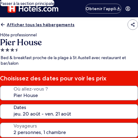
Passer à la section principale
Obtenir l’appli
Afficher tous les hébergements
Hôte professionnel
Pier House
Hébergement
3.5 étoiles
Bed & breakfast proche de la plage à St Austell avec restaurant et
bar/salon
Choisissez des dates pour voir les prix
Où allez-vous ?
Dates
Voyageurs