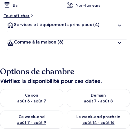
r
Bar
Non-fumeurs
g
e
Tout afficher
m
Services et équipements principaux
(4)
e
n
t
s
Comme à la maison
(6)
l
e
s
Options de chambre
m
i
Vérifiez la disponibilité pour ces dates.
e
u
Vérifier la disponibilité pour ce soir août 6 - août 7
Vérifier la disponibilité pour 
x
Ce soir
Demain
août 6 - août 7
août 7 - août 8
n
o
Vérifier la disponibilité pour ce week-end août 7 - août 9
Vérifier la disponibilité pour 
t
Ce week-end
Le week-end prochain
é
août 7 - août 9
août 14 - août 16
s