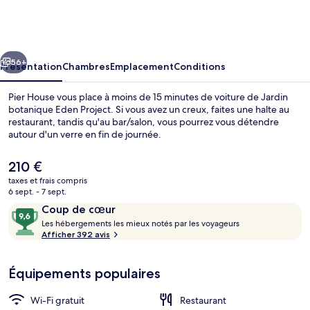
House
cédent
Suivant
56+
Présentation
Chambres
Emplacement
Conditions
Pier House vous place à moins de 15 minutes de voiture de Jardin
botanique Eden Project. Si vous avez un creux, faites une halte au
restaurant, tandis qu'au bar/salon, vous pourrez vous détendre
autour d'un verre en fin de journée.
Le
210 €
prix
taxes et frais compris
actuel
6 sept. - 7 sept.
est
Avis
9,6
Coup de cœur
Spa
de
voyageurs
L
sur
Les hébergements les mieux notés par les voyageurs
210 €.
e
Afficher 392 avis
10,
s
Coup
de
Équipements populaires
h
cœur
é
b
Wi-Fi gratuit
Restaurant
e