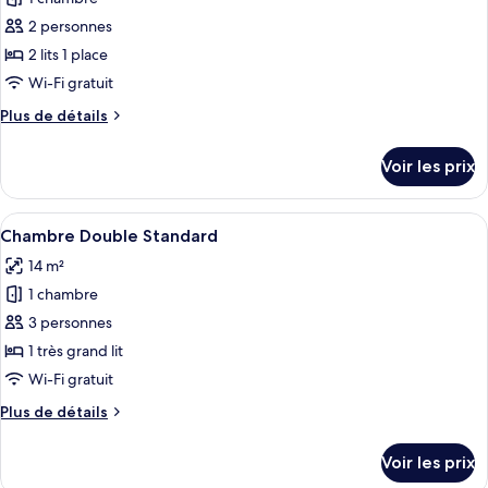
photos
Signature
pour
2 personnes
ce
2 lits 1 place
type
Wi-Fi gratuit
de
Plus
Plus de détails
chambre :
de
Chambre
détails
Voir les prix
sur
Standard
le
avec
type
Afficher
Une chambre à coucher avec un grand li
lits
8
de
Chambre Double Standard
toutes
jumeaux
chambre
14 m²
Chambre
les
Standard
1 chambre
photos
avec
pour
3 personnes
lits
ce
jumeaux
1 très grand lit
type
Wi-Fi gratuit
de
Plus
Plus de détails
chambre :
de
Chambre
détails
Voir les prix
sur
Double