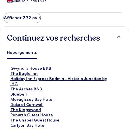
Giles, séjour de 1 nuit
Afficher 392 avis
Continuez vos recherches
Hébergements
L
Gwyndra House B&B
i
L
The Bugle Inn
e
i
L
Holiday Inn Express Bodmin - Victoria Junction by
n
e
i
IHG
o
n
e
L
The Arches B&B
u
o
n
i
L
Bluebell
v
u
o
e
i
L
Mevagissey Bay Hotel
r
v
u
n
e
i
L
Duke of Cornwall
a
r
v
o
n
e
i
L
The Kingswood
n
a
r
u
o
n
e
i
L
Penarth Guest House
t
n
a
v
u
o
n
e
i
L
The Chapel Guest House
l
t
n
r
v
u
o
n
e
i
L
Carlyon Bay Hotel