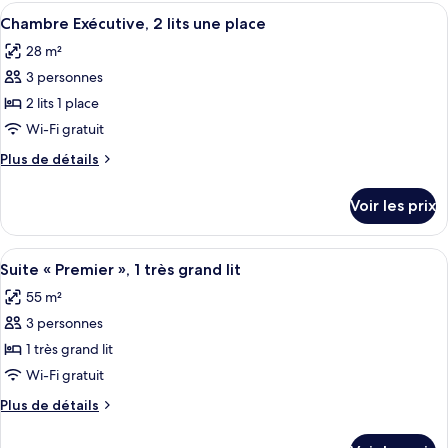
type
Afficher
Une chambre d’hôtel avec deux lits, un
lits
10
de
Chambre Exécutive, 2 lits une place
toutes
une
chambre
28 m²
Chambre
les
place
Supérieure,
3 personnes
photos
2
pour
2 lits 1 place
lits
ce
une
Wi-Fi gratuit
place
type
Plus
Plus de détails
de
de
chambre :
détails
Voir les prix
sur
Chambre
le
Exécutive,
type
Afficher
Une chambre d’hôtel équipée d’un lit, d
2
8
de
Suite « Premier », 1 très grand lit
toutes
chambre
lits
55 m²
Chambre
les
une
Exécutive,
3 personnes
photos
place
2
pour
1 très grand lit
lits
ce
une
Wi-Fi gratuit
place
type
Plus
Plus de détails
de
de
chambre :
détails