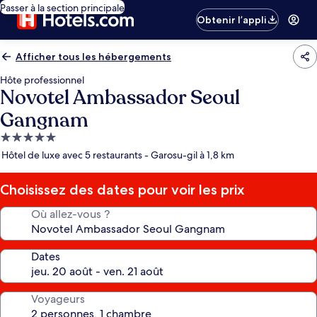
Passer à la section principale
Obtenir l’appli
Afficher tous les hébergements
Hôte professionnel
Novotel Ambassador Seoul
Gangnam
Hébergement
5.0 étoiles
Hôtel de luxe avec 5 restaurants - Garosu-gil à 1,8 km
Choisissez des dates pour voir les prix
Où allez-vous ?
Dates
Voyageurs