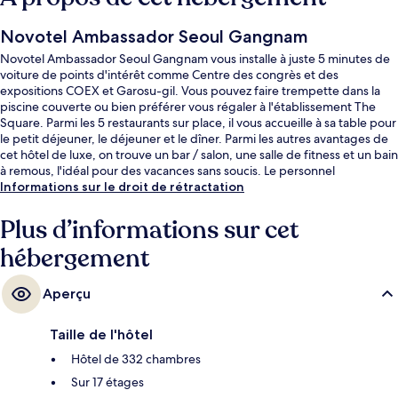
Novotel Ambassador Seoul Gangnam
Novotel Ambassador Seoul Gangnam vous installe à juste 5 minutes de
voiture de points d'intérêt comme Centre des congrès et des
expositions COEX et Garosu-gil. Vous pouvez faire trempette dans la
piscine couverte ou bien préférer vous régaler à l'établissement The
Square. Parmi les 5 restaurants sur place, il vous accueille à sa table pour
le petit déjeuner, le déjeuner et le dîner. Parmi les autres avantages de
cet hôtel de luxe, on trouve un bar / salon, une salle de fitness et un bain
à remous, l'idéal pour des vacances sans soucis. Le personnel
attentionné et la présentation générale remportent un vif succès auprès
Informations sur le droit de rétractation
des autres voyageurs. L'hébergement se situe à une très courte
distance à pied des transports publics : Station de métro Sinnonhyeon
Plus d’informations sur cet
se trouve à 4 min et Station Eonju, à 6 min.
hébergement
Aperçu
Taille de l'hôtel
Hôtel de 332 chambres
Sur 17 étages