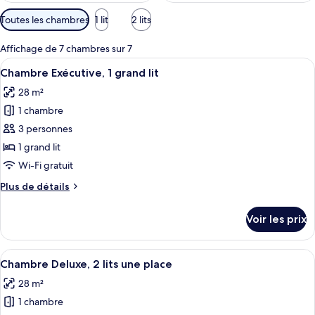
Filtres
Toutes les chambres
1 lit
2 lits
disponibles
pour
Affichage de 7 chambres sur 7
les
Afficher
Une chambre d’hôtel avec un grand lit
12
Chambre Exécutive, 1 grand lit
chambres
toutes
28 m²
les
1 chambre
photos
pour
3 personnes
ce
1 grand lit
type
Wi-Fi gratuit
de
Plus
Plus de détails
chambre :
de
Chambre
détails
Voir les prix
sur
Exécutive,
le
1
type
Afficher
Chambre Deluxe, 2 lits une place | Lite
grand
7
de
Chambre Deluxe, 2 lits une place
toutes
lit
chambre
28 m²
Chambre
les
Exécutive,
1 chambre
photos
1