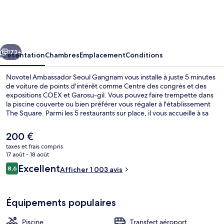
Ambassador
Seoul
Gangnam
cédent
Suivant
173+
Présentation
Chambres
Emplacement
Conditions
Novotel Ambassador Seoul Gangnam vous installe à juste 5 minutes
de voiture de points d'intérêt comme Centre des congrès et des
expositions COEX et Garosu-gil. Vous pouvez faire trempette dans
la piscine couverte ou bien préférer vous régaler à l'établissement
The Square. Parmi les 5 restaurants sur place, il vous accueille à sa
table pour le petit déjeuner, le déjeuner et le dîner. Parmi les autres
avantages de cet hôtel de luxe, on trouve un bar / salon, une salle
Le
200 €
de fitness et un bain à remous, l'idéal pour des vacances sans soucis.
prix
taxes et frais compris
Le personnel attentionné et la présentation générale remportent un
actuel
17 août - 18 août
vif succès auprès des autres voyageurs. L'hébergement se situe à
Salon du hall
est
Avis
une très courte distance à pied des transports publics : Station de
Excellent
8,6
Afficher 1 003 avis
de
8,6 sur 10
métro Sinnonhyeon se trouve à 4 min et Station Eonju, à 6 min.
voyageurs
200 €.
Équipements populaires
Piscine
Transfert aéroport