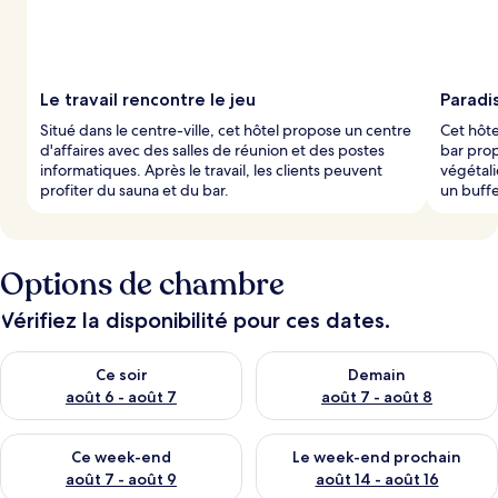
Le travail rencontre le jeu
Paradis
Situé dans le centre-ville, cet hôtel propose un centre
Cet hôte
d'affaires avec des salles de réunion et des postes
bar prop
informatiques. Après le travail, les clients peuvent
végétal
profiter du sauna et du bar.
un buffe
Options de chambre
Vérifiez la disponibilité pour ces dates.
Vérifier la disponibilité pour ce soir août 6 - août 7
Vérifier la disponibilité pour 
Ce soir
Demain
août 6 - août 7
août 7 - août 8
Vérifier la disponibilité pour ce week-end août 7 - août 9
Vérifier la disponibilité pour 
Ce week-end
Le week-end prochain
août 7 - août 9
août 14 - août 16