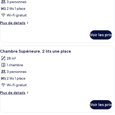
pour
3 personnes
grand
ce
lit
2 lits 1 place
type
Wi-Fi gratuit
de
Plus
Plus de détails
chambre :
de
Chambre
détails
Voir les prix
sur
Deluxe,
le
2
type
Afficher
Une chambre d’hôtel avec deux lits, un
lits
7
de
Chambre Supérieure, 2 lits une place
toutes
une
chambre
28 m²
Chambre
les
place
Deluxe,
1 chambre
photos
2
pour
3 personnes
lits
ce
une
2 lits 1 place
place
type
Wi-Fi gratuit
de
Plus
Plus de détails
chambre :
de
Chambre
détails
Voir les prix
sur
Supérieure,
le
2