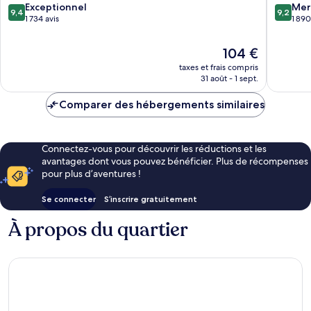
gu
Gangna
9.4
9.2
Exceptionnel
Mer
9,4
9,2
gu
sur
sur
1 734 avis
1 890
10,
10,
Exceptionnel,
Merveill
Le
104 €
1 734 avis
1 890 avi
nouveau
taxes et frais compris
prix
31 août - 1 sept.
est
de
Comparer des hébergements similaires
104 €
Connectez-vous pour découvrir les réductions et les
avantages dont vous pouvez bénéficier. Plus de récompenses
pour plus d’aventures !
Se connecter
S’inscrire gratuitement
À propos du quartier