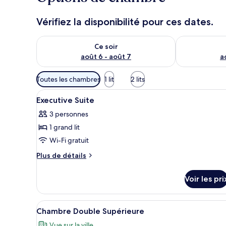
Vérifiez la disponibilité pour ces dates.
Vérifier la disponibilité pour ce soir août 6 - août 7
Vérifier la di
Ce soir
août 6 - août 7
a
Filtres
Toutes les chambres
1 lit
2 lits
disponibles
Afficher
Literie de qualité supérieure, 
pour
4
Executive Suite
toutes
les
3 personnes
les
chambres
1 grand lit
photos
pour
Wi-Fi gratuit
ce
Plus
Plus de détails
type
de
détails
de
Voir les pri
sur
chambre :
le
Executive
type
Afficher
Douche, articles de toilette gr
2
Suite
de
Chambre Double Supérieure
toutes
chambre
Vue sur la ville