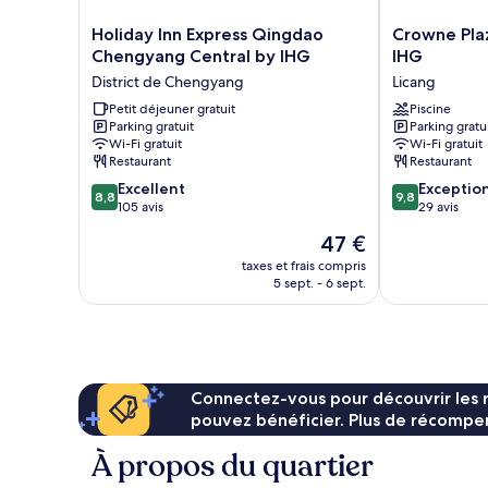
Holiday
Crowne
Holiday Inn Express Qingdao
Crowne Pla
Inn
Plaza
Chengyang Central by IHG
IHG
Express
Qingdao
District de Chengyang
Licang
Qingdao
Jinshui
Chengyang
Petit déjeuner gratuit
by
Piscine
Parking gratuit
Parking gratu
Central
IHG
Wi-Fi gratuit
Wi-Fi gratuit
by
Licang
Restaurant
Restaurant
IHG
8.8
9.8
District
Excellent
Exceptio
8,8
9,8
sur
sur
de
105 avis
29 avis
10,
10,
Chengyang
Le
47 €
Excellent,
Exceptionnel,
nouveau
105 avis
29 avis
taxes et frais compris
prix
5 sept. - 6 sept.
est
de
47 €
Connectez-vous pour découvrir les 
pouvez bénéficier. Plus de récompen
À propos du quartier