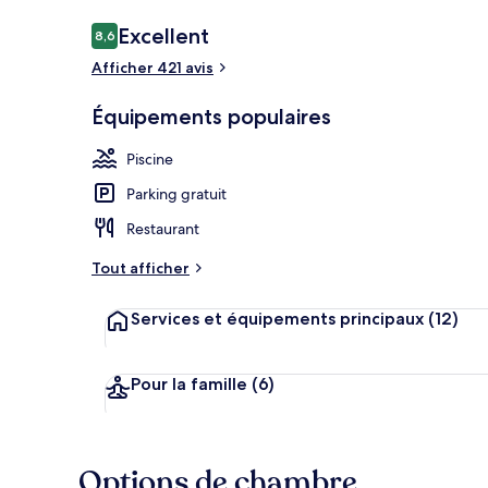
Avis
Excellent
8,6
8,6 sur 10
voyageurs
Afficher 421 avis
Extérieur
Équipements populaires
Piscine
Parking gratuit
Restaurant
Tout afficher
Services et équipements principaux
(12)
Pour la famille
(6)
Options de chambre