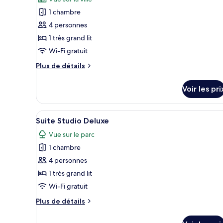
Executive
les
Suite
1 chambre
photos
pour
4 personnes
ce
1 très grand lit
type
Wi-Fi gratuit
de
Plus
Plus de détails
chambre :
de
Chambre
détails
Voir les pri
sur
Double
le
Supérieure
type
Afficher
Literie de qualité supérieure, 
2
de
Suite Studio Deluxe
toutes
chambre
Vue sur le parc
Chambre
les
Double
1 chambre
photos
Supérieure
pour
4 personnes
ce
1 très grand lit
type
Wi-Fi gratuit
de
Plus
Plus de détails
chambre :
de
Suite
détails