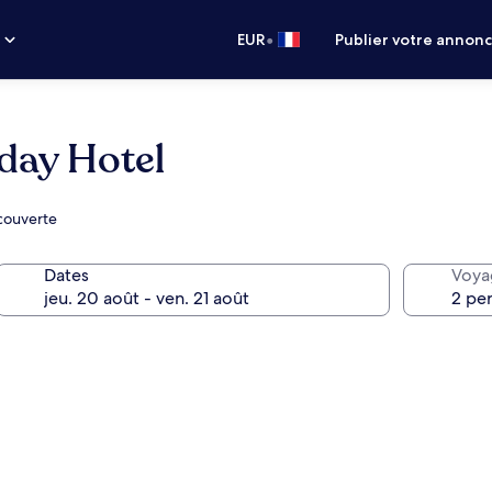
•
s
EUR
Publier votre annon
day Hotel
 couverte
Dates
Voya