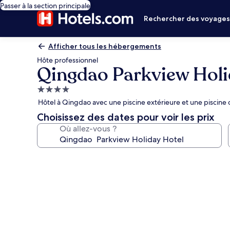
Passer à la section principale
Rechercher des voyage
Afficher tous les hébergements
Hôte professionnel
Qingdao Parkview Holi
Hébergement
4.0 étoiles
Hôtel à Qingdao avec une piscine extérieure et une piscine
Choisissez des dates pour voir les prix
Où allez-vous ?
Galerie
photos
de
l’hébergement
Qingdao