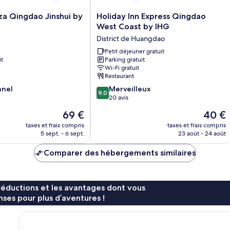
Holiday
za Qingdao Jinshui by
Holiday Inn Express Qingdao
Inn
West Coast by IHG
Express
District de Huangdao
Qingdao
West
Petit déjeuner gratuit
it
Parking gratuit
Coast
Wi-Fi gratuit
by
Restaurant
IHG
9.0
nnel
District
Merveilleux
9,0
sur
de
20 avis
10,
Huangdao
Le
Le
69 €
40 €
Merveilleux,
nouveau
nouvea
20 avis
taxes et frais compris
taxes et frais compris
prix
prix
5 sept. - 6 sept.
23 août - 24 août
est
est
de
de
Comparer des hébergements similaires
69 €
40 €
réductions et les avantages dont vous
ses pour plus d’aventures !