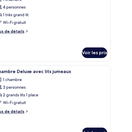
atured
s
ecutive
4 personnes
hotos
ite
our
1 très grand lit
e
Wi-Fi gratuit
ype
us
us de détails
e
e
hambre :
tails
r
hambre
Voir les prix
ouble
pe
xécutive
e
 coffres-forts dans les chambres
fficher
Literie de qualité supérieure, minibar, coffres
hambre
1
hambre Deluxe avec lits jumeaux
hambre
outes
uble
1 chambre
s
écutive
3 personnes
hotos
our
2 grands lits 1 place
e
Wi-Fi gratuit
ype
us
us de détails
e
e
hambre :
tails
r
hambre