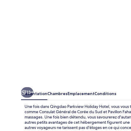
Parkview
Holiday
Hotel
13+
Présentation
Chambres
Emplacement
Conditions
Une fois dans Qingdao Parkview Holiday Hotel, vous vous t
comme Consulat Général de Corée du Sud et Pavillon Fahai
massages. Une fois bien détendu, vous savourerez d'autant 
autres petits avantages de cet hébergement figurent une pi
autres voyageurs ne tarissent pas d'éloges en ce qui conc