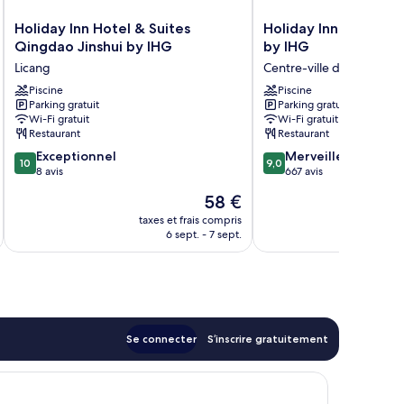
Holiday
Holiday
Holiday Inn Hotel & Suites
Holiday Inn Qingdao
Inn
Inn
Qingdao Jinshui by IHG
by IHG
Hotel
Qingdao
Licang
Centre-ville de Qinghua
&
City
Suites
Piscine
Centre
Piscine
Parking gratuit
Parking gratuit
Qingdao
by
Wi-Fi gratuit
Wi-Fi gratuit
Jinshui
IHG
Restaurant
Restaurant
by
Centre-
10.0
9.0
IHG
Exceptionnel
ville
Merveilleux
10
9,0
sur
sur
Licang
8 avis
de
667 avis
10,
10,
Qinghua
Le
58 €
Exceptionnel,
Merveilleux,
u
nouveau
8 avis
667 avis
taxes et frais compris
tax
prix
6 sept. - 7 sept.
est
de
58 €
Se connecter
S’inscrire gratuitement