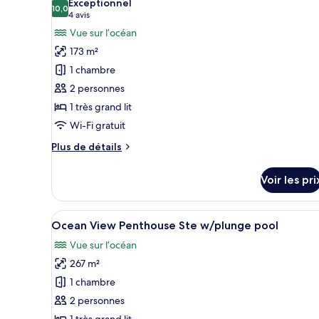
Exceptionnel
Junior
les
10,0
10,0 sur 10
(4 avis)
4 avis
Suite
photos
Vue sur l’océan
with
pour
Round
173 m²
ce
Jacuzzi
1 chambre
type
2 personnes
de
1 très grand lit
chambre :
Ocean
Wi-Fi gratuit
View
Plus
Plus de détails
Terrace
de
détails
Suite
Voir les pri
sur
w/
le
Plunge
type
Afficher
Une chambre spacieuse avec un 
Pool
5
de
Ocean View Penthouse Ste w/plunge pool
toutes
chambre
Vue sur l’océan
Ocean
les
View
267 m²
photos
Terrace
pour
1 chambre
Suite
ce
w/
2 personnes
Plunge
type
1 très grand lit