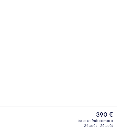
Vue de la chambre
hébergement
Le
390 €
prix
taxes et frais compris
actuel
24 août - 25 août
 de 55 pouces avec chaînes par satellite
Extérieur
est
de