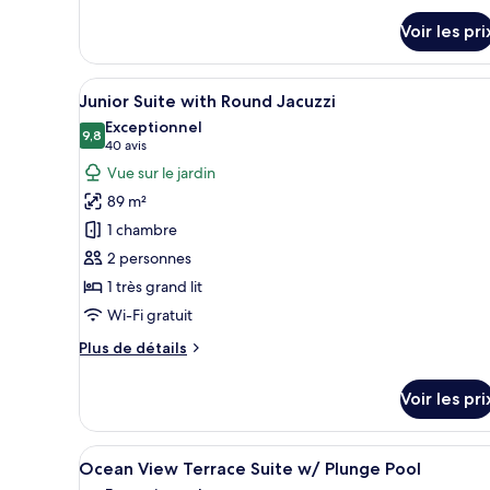
détails
Plunge
Voir les pri
sur
Pool
le
type
Afficher
Une chambre d’hôtel avec un gr
5
de
Junior Suite with Round Jacuzzi
toutes
chambre
Exceptionnel
Terrace
les
9,8
9,8 sur 10
(40 avis)
40 avis
Suite
photos
Vue sur le jardin
With
pour
Plunge
89 m²
ce
Pool
1 chambre
type
2 personnes
de
1 très grand lit
chambre :
Junior
Wi-Fi gratuit
Suite
Plus
Plus de détails
with
de
détails
Round
Voir les pri
sur
Jacuzzi
le
type
Afficher
Un jacuzzi sur le toit offrant 
6
de
Ocean View Terrace Suite w/ Plunge Pool
toutes
chambre