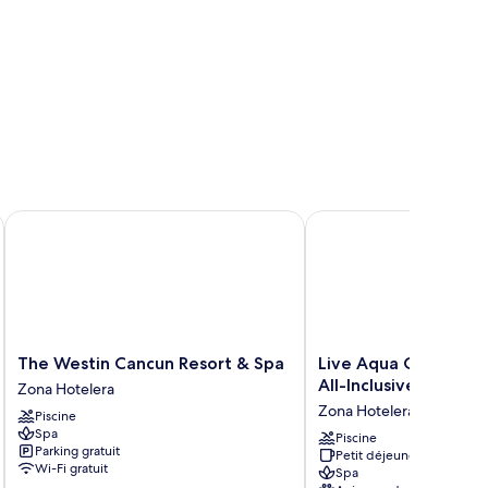
ol
ll Inclusive
The Westin Cancun Resort & Spa
Live Aqua Cancun - Adul
The
Live
The Westin Cancun Resort & Spa
Live Aqua Cancun - A
Westin
Aqua
All-Inclusive
Zona Hotelera
Cancun
Cancun
Zona Hotelera
Piscine
Resort
-
Spa
&
Adults
Piscine
Parking gratuit
Petit déjeuner gratuit
Spa
Only
Wi-Fi gratuit
Spa
Zona
-