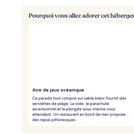
s
m
Pourquoi vous allez adorer cet héberg
i
e
u
x
n
o
t
é
s
p
a
r
Aire de jeux océanique
l
Ce paradis tout compris sur sable blanc fournit des
e
serviettes de plage. La voile, le parachute
s
ascensionnel et la plongée sous-marine vous
attendent. Un restaurant en bord de mer propose
v
des repas pittoresques.
o
y