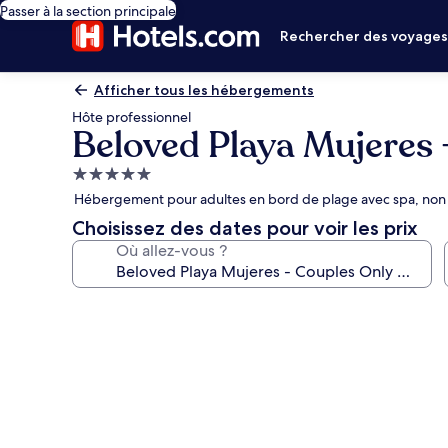
Passer à la section principale
Rechercher des voyage
Afficher tous les hébergements
Hôte professionnel
Beloved Playa Mujeres -
Hébergement
5.0 étoiles
Hébergement pour adultes en bord de plage avec spa, non 
Choisissez des dates pour voir les prix
Où allez-vous ?
Galerie
photos
de
l’hébergement
Beloved