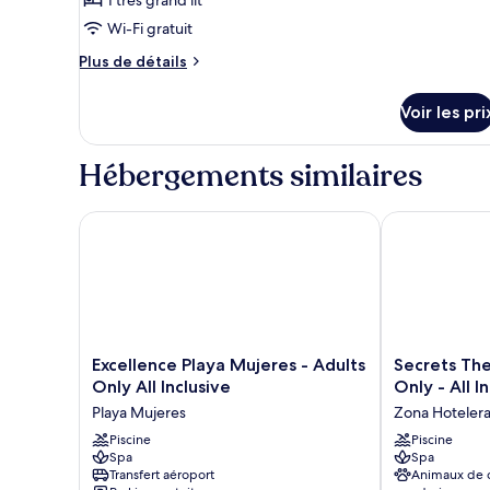
Pool
de
Wi-Fi gratuit
chambre :
Plus
Plus de détails
Ocean
de
View
détails
Voir les pri
Penthouse
sur
le
Ste
type
Hébergements similaires
w/plunge
de
pool
chambre
Ocean
Excellence Playa Mujeres - Adults Only All Inclusive
Secrets The Vi
View
Penthouse
Ste
w/plunge
pool
Excellence
Secrets
Excellence Playa Mujeres - Adults
Secrets The
Playa
The
Only All Inclusive
Only - All I
Mujeres
Vine
Playa Mujeres
Zona Hoteler
-
Cancun
Adults
Piscine
-
Piscine
Spa
Spa
Only
Adults
Transfert aéroport
Animaux de
All
Only