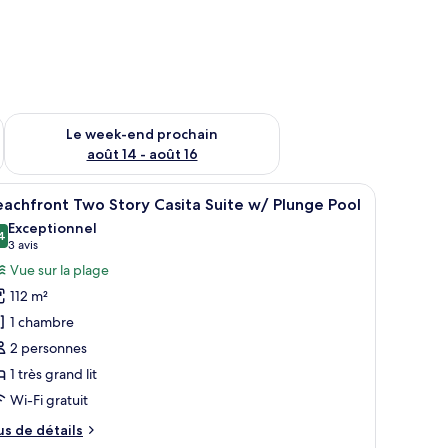
-end août 7 - août 9
Vérifier la disponibilité pour le week-end prochain août 14 - a
Le week-end prochain
août 14 - août 16
égagé en arrière-plan.
fficher
Une terrasse en bois avec un jacuzzi et vue sur
7
achfront Two Story Casita Suite w/ Plunge Pool
outes
Exceptionnel
s
4
9,4 sur 10
(3 avis)
3 avis
hotos
Vue sur la plage
our
112 m²
e
1 chambre
ype
2 personnes
e
1 très grand lit
hambre :
eachfront
Wi-Fi gratuit
wo
us
us de détails
tory
e