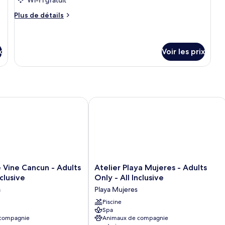
Po
de
Plus
Plus de détails
chambre :
de
Honeymoon
détails
sur
Suite
le
x
Voir les prix
Pool
type
View
de
chambre
Honeymoon
Suite
ne Cancun - Adults Only - All Inclusive
Atelier Playa Mujeres - Adults Only - A
Pool
View
Atelier
 Vine Cancun - Adults
Atelier Playa Mujeres - Adults
Playa
nclusive
Only - All Inclusive
Mujeres
a
Playa Mujeres
-
Adults
Piscine
Spa
Only
 compagnie
Animaux de compagnie
-