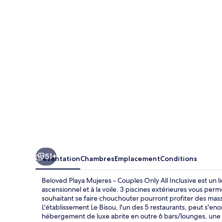
Playa
Mujeres
-
Couples
Only
All
Inclusive
51+
Présentation
Chambres
Emplacement
Conditions
Beloved Playa Mujeres - Couples Only All Inclusive est un
ascensionnel et à la voile. 3 piscines extérieures vous p
souhaitant se faire chouchouter pourront profiter des mas
L'établissement Le Bisou, l'un des 5 restaurants, peut s'enorg
hébergement de luxe abrite en outre 6 bars/lounges, une m