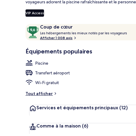
voyageurs adorent la piscine rafraîchissante et le personne
VIP Access
Terrasse/Pati
Avis
9,6
Coup de cœur
voyageurs
L
sur
Les hébergements les mieux notés par les voyageurs
e
Afficher 1 008 avis
10,
s
Coup
Équipements populaires
de
h
cœur
é
Piscine
b
e
Transfert aéroport
r
g
Wi-Fi gratuit
e
m
Tout afficher
e
n
Services et équipements principaux
(12)
t
s
l
Comme à la maison
(6)
e