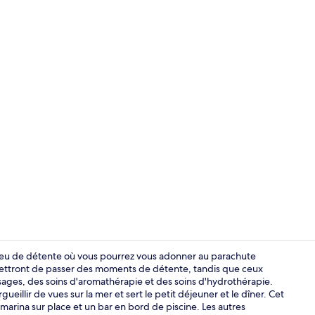
Vidéo de l’
 lieu de détente où vous pourrez vous adonner au parachute
ermettront de passer des moments de détente, tandis que ceux
sages, des soins d'aromathérapie et des soins d'hydrothérapie.
TV connectée
ueillir de vues sur la mer et sert le petit déjeuner et le dîner. Cet
arina sur place et un bar en bord de piscine. Les autres