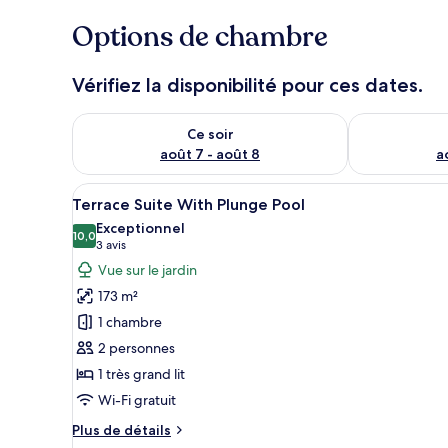
a
g
Options de chambre
e
u
r
Vérifiez la disponibilité pour ces dates.
s
Vérifier la disponibilité pour ce soir août 7 - août 8
Vérifier la di
Ce soir
août 7 - août 8
a
Afficher
Un espace extérieur aménagé av
6
Terrace Suite With Plunge Pool
toutes
Exceptionnel
les
10,0
10,0 sur 10
(3 avis)
3 avis
photos
Vue sur le jardin
pour
173 m²
ce
1 chambre
type
2 personnes
de
1 très grand lit
chambre :
Terrace
Wi-Fi gratuit
Suite
Plus
Plus de détails
With
de