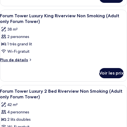
Augustus
only
le
Forum
Tower
type
Tower)
Afficher
Literie de qualité supérieure, surmatel
Deluxe
4
de
Forum Tower Luxury King Riverview Non Smoking (Adult
toutes
chambre
2
only Forum Tower)
Augustus
les
Bed
38 m²
Tower
photos
Non
Deluxe
2 personnes
pour
Smoking
2
1 très grand lit
ce
Bed
Non
type
Wi-Fi gratuit
Smoking
de
Plus
Plus de détails
chambre :
de
détails
Forum
Voir les prix
sur
Tower
le
Luxury
type
Afficher
Une chambre d’hôtel avec deux lits, un
4
King
de
Forum Tower Luxury 2 Bed Riverview Non Smoking (Adult
toutes
chambre
Riverview
only Forum Tower)
Forum
les
Non
42 m²
Tower
photos
Smoking
Luxury
4 personnes
pour
King
(Adult
2 lits doubles
ce
Riverview
only
Non
Wi-Fi gratuit