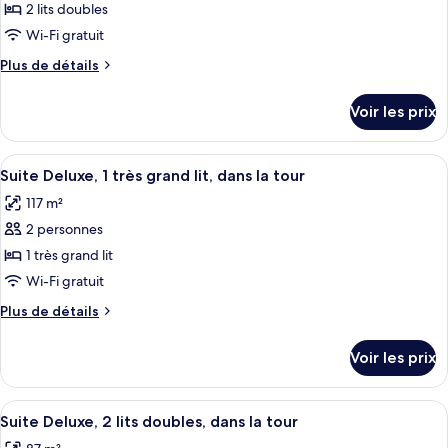
pour
2 lits doubles
KING
JUNIOR
ce
SUITE
Wi-Fi gratuit
1
type
Plus
Plus de détails
KING
de
de
chambre :
détails
Voir les prix
sur
AUGUSTUS
le
TOWER
type
Afficher
Une chambre d’hôtel avec un grand lit,
,
6
de
Suite Deluxe, 1 très grand lit, dans la tour
toutes
chambre
JUNIOR
117 m²
AUGUSTUS
les
SUITE
TOWER
2 personnes
photos
2
,
pour
1 très grand lit
BED
JUNIOR
ce
SUITE
Wi-Fi gratuit
2
type
Plus
Plus de détails
BED
de
de
chambre :
détails
Voir les prix
sur
Suite
le
Deluxe,
type
Afficher
Une chambre d’hôtel avec deux lits, u
1
7
de
Suite Deluxe, 2 lits doubles, dans la tour
toutes
chambre
très