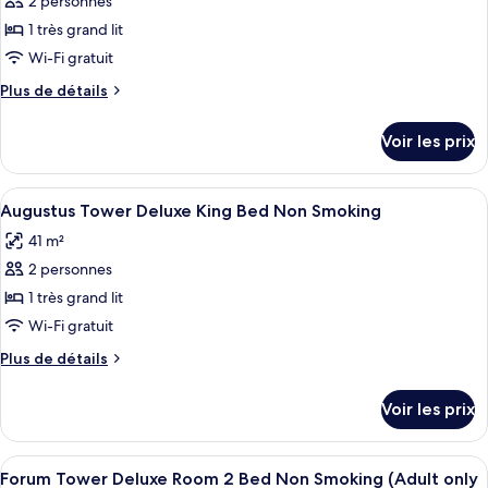
2 personnes
pour
Smoking
1 très grand lit
ce
type
Wi-Fi gratuit
de
Plus
Plus de détails
chambre :
de
détails
Forum
Voir les prix
sur
Tower
le
Deluxe
type
Afficher
Une chambre d’hôtel avec un grand lit,
4
Room
de
Augustus Tower Deluxe King Bed Non Smoking
toutes
chambre
King
41 m²
Forum
les
Non
Tower
2 personnes
photos
Smoking
Deluxe
pour
1 très grand lit
Room
(Adult
ce
King
Wi-Fi gratuit
only
Non
type
Forum
Plus
Plus de détails
Smoking
de
de
Tower)
(Adult
chambre :
détails
only
Voir les prix
sur
Augustus
Forum
le
Tower)
Tower
type
Afficher
Une chambre d’hôtel avec deux lits, un
Deluxe
4
de
Forum Tower Deluxe Room 2 Bed Non Smoking (Adult only