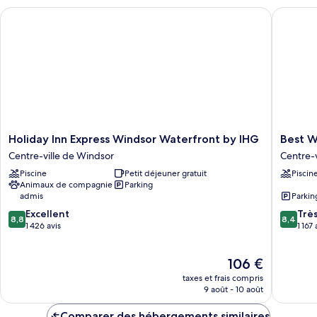
chambre
Assigned
Holiday Inn Express Windsor Waterfront by IHG
Best Wes
Room
on
Type
Arrival
Assigned
on
Arrival
Holiday
Best
Holiday Inn Express Windsor Waterfront by IHG
Best W
Inn
Western
Centre-ville de Windsor
Centre-v
Express
Plus
Piscine
Petit déjeuner gratuit
Piscin
Windsor
Waterfr
Animaux de compagnie
Parking
Waterfront
Hotel
admis
Parkin
by
Centre-
8.8
8.4
IHG
Excellent
ville
Trè
8,8
8,4
sur
sur
Centre-
1 426 avis
de
1 167 
10,
10,
ville
Windsor
Excellent,
Très
de
Le
106 €
1 426 avis
bien,
Windsor
nouveau
1 167 avis
taxes et frais compris
prix
9 août - 10 août
est
de
Comparer des hébergements similaires