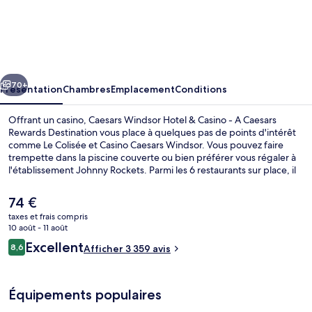
Caesars
Windsor
Hotel
&
cédent
Suivant
Casino
70+
Présentation
Chambres
Emplacement
Conditions
-
Offrant un casino, Caesars Windsor Hotel & Casino - A Caesars
A
Rewards Destination vous place à quelques pas de points d'intérêt
comme Le Colisée et Casino Caesars Windsor. Vous pouvez faire
Caesars
trempette dans la piscine couverte ou bien préférer vous régaler à
Rewards
l'établissement Johnny Rockets. Parmi les 6 restaurants sur place, il
vous accueille à sa table pour le petit déjeuner, le déjeuner et le
Destination
dîner. Parmi les autres petits avantages de cet hébergement
Le
74 €
figurent 4 bars/lounges, un centre de remise en forme et un sauna.
prix
taxes et frais compris
La literie de qualité et le personnel attentionné remportent un franc
actuel
10 août - 11 août
succès auprès des autres voyageurs.
FORUM TOWER , JUNIOR SUITE KING | Li
est
Avis
Excellent
8,6
Afficher 3 359 avis
de
8,6 sur 10
voyageurs
74 €.
Équipements populaires