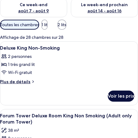
Vérifier la disponibilité pour ce week-end août 7 - août 9
Vérifier la disponibilité pour 
Ce week-end
Le week-end prochain
août 7 - août 9
août 14 - août 16
Filtres
Toutes les chambres
1 lit
2 lits
disponibles
pour
Affichage de 28 chambres sur 28
les
Afficher
Une entrée d’immeuble ornée d’une s
1
Deluxe King Non-Smoking
chambres
toutes
2 personnes
les
1 très grand lit
photos
pour
Wi-Fi gratuit
ce
Plus
Plus de détails
type
de
détails
de
Voir les prix
sur
chambre :
le
Deluxe
type
Afficher
Literie de qualité supérieure, surmatel
4
King
de
Forum Tower Deluxe Room King Non Smoking (Adult only
toutes
chambre
Non-
Forum Tower)
Deluxe
les
Smoking
38 m²
King
photos
Non-