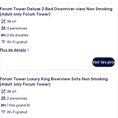
Deluxe
type
Afficher
Une chambre d’hôtel avec deux lits, un
4
King
de
Forum Tower Deluxe 2 Bed Downriver view Non Smoking
toutes
chambre
Downriver
(Adult only Forum Tower)
Forum
les
view
38 m²
Tower
photos
Non
Deluxe
4 personnes
pour
King
Smoking
2 lits doubles
ce
Downriver
(Adult
view
type
Wi-Fi gratuit
only
Non
de
Plus
Plus de détails
Forum
Smoking
chambre :
de
(Adult
Tower)
détails
Forum
only
Voir les prix
sur
Forum
Tower
le
Tower)
Deluxe
type
Afficher
Une chambre d’hôtel avec un grand lit,
4
2
de
Forum Tower Luxury King Riverview Sofa Non Smoking
toutes
chambre
Bed
(Adult only Forum Tower)
Forum
les
Downriver
38 m²
Tower
photos
view
Deluxe
2 personnes
pour
2
Non
1 très grand lit
ce
Bed
Smoking
Downriver
type
Wi-Fi gratuit
(Adult
view