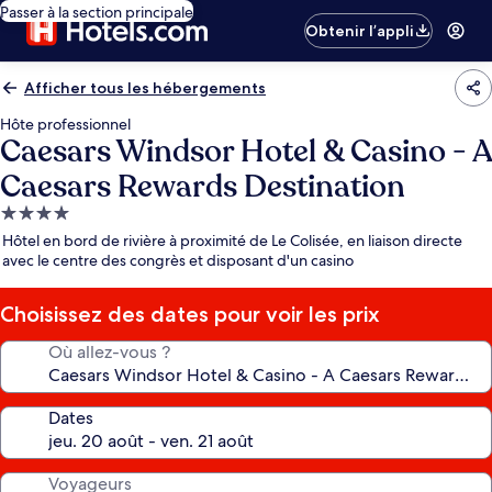
Passer à la section principale
Obtenir l’appli
Afficher tous les hébergements
Hôte professionnel
Caesars Windsor Hotel & Casino - A
Caesars Rewards Destination
Hébergement
4.0 étoiles
Hôtel en bord de rivière à proximité de Le Colisée, en liaison directe
avec le centre des congrès et disposant d'un casino
Choisissez des dates pour voir les prix
Où allez-vous ?
Dates
Voyageurs