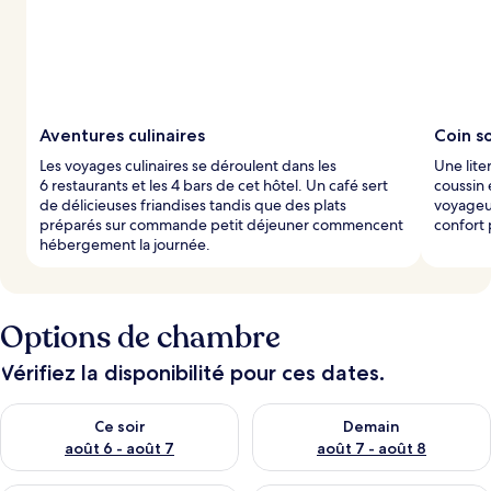
Aventures culinaires
Coin s
Les voyages culinaires se déroulent dans les
Une lite
6 restaurants et les 4 bars de cet hôtel. Un café sert
coussin 
de délicieuses friandises tandis que des plats
voyageu
préparés sur commande petit déjeuner commencent
confort 
hébergement la journée.
Options de chambre
Vérifiez la disponibilité pour ces dates.
Vérifier la disponibilité pour ce soir août 6 - août 7
Vérifier la disponibilité pour 
Ce soir
Demain
août 6 - août 7
août 7 - août 8