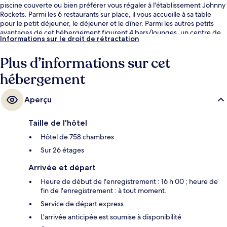
piscine couverte ou bien préférer vous régaler à l'établissement Johnny
Rockets. Parmi les 6 restaurants sur place, il vous accueille à sa table
pour le petit déjeuner, le déjeuner et le dîner. Parmi les autres petits
avantages de cet hébergement figurent 4 bars/lounges, un centre de
Informations sur le droit de rétractation
remise en forme et un sauna. La literie de qualité et le personnel
attentionné remportent un franc succès auprès des autres voyageurs.
Plus d’informations sur cet
hébergement
Aperçu
Taille de l'hôtel
Hôtel de 758 chambres
Sur 26 étages
Arrivée et départ
Heure de début de l'enregistrement : 16 h 00 ; heure de
fin de l'enregistrement : à tout moment.
Service de départ express
L'arrivée anticipée est soumise à disponibilité