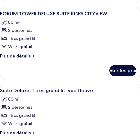
le
Junior,
type
Afficher
Une chambre d’hôtel avec un grand li
2
5
de
FORUM TOWER DELUXE SUITE KING CITYVIEW
toutes
chambre
lits
80 m²
Suite
les
doubles,
Junior,
2 personnes
photos
dans
2
pour
1 très grand lit
la
lits
ce
doubles,
Wi-Fi gratuit
tour
dans
type
Plus
Plus de détails
la
de
de
tour
chambre :
détails
Voir les prix
sur
FORUM
le
TOWER
type
Afficher
Une chambre d’hôtel avec vue sur la vi
DELUXE
5
de
Suite Deluxe, 1 très grand lit, vue fleuve
toutes
chambre
SUITE
80 m²
FORUM
les
KING
TOWER
2 personnes
photos
CITYVIEW
DELUXE
pour
1 très grand lit
SUITE
ce
KING
Wi-Fi gratuit
CITYVIEW
type
Plus
Plus de détails
de
de