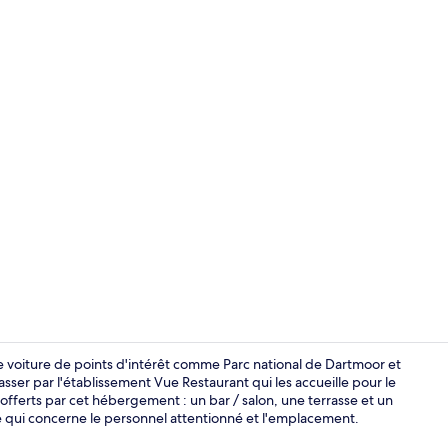
Bar (sur plac
e voiture de points d'intérêt comme Parc national de Dartmoor et
er par l'établissement Vue Restaurant qui les accueille pour le
 offerts par cet hébergement : un bar / salon, une terrasse et un
Chambre Stan
ce qui concerne le personnel attentionné et l'emplacement.