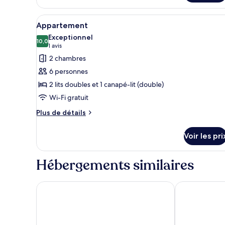
de
chambre
Afficher
Une chambre d’hôtel comprenant
Appartement
5
Appartement
toutes
Exceptionnel
les
10,0
10,0 sur 10
(1 avis)
1 avis
photos
2 chambres
pour
6 personnes
ce
2 lits doubles et 1 canapé-lit (double)
type
Wi-Fi gratuit
de
chambre :
Plus
Plus de détails
de
Appartement
détails
Voir les pri
sur
le
type
Hébergements similaires
de
chambre
Appartement
The Cliffden Hotel
The Moorland