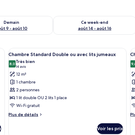
sponibilité pour demain août 9 - août 10
Vérifier la disponibilité pour ce week
Demain
Ce week-end
ût 9 - août 10
août 14 - août 16
and lit, un bureau, une chaise, une lampe et une fenêtre avec des rideaux.
Afficher
Une chambre d’hôtel avec deux lits sim
A
4
Chambre Standard Double ou avec lits jumeaux
C
toutes
t
Très bien
les
8,0
le
9,
8,0 sur 10
(14 avis)
14 avis
photos
p
12 m²
pour
p
1 chambre
ce
c
2 personnes
type
t
1 lit double OU 2 lits 1 place
de
d
Wi-Fi gratuit
chambre :
c
Chambre
C
Plus
Pl
Plus de détails
Pl
Standard
de
D
d
détails
dé
Double
x
Voir les prix
sur
su
ou