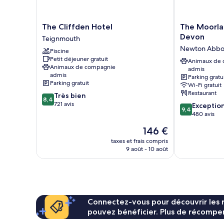
The
The
The Cliffden Hotel
The Moorlan
Cliffden
Moorland
Devon
Teignmouth
Hotel
Hotel,
Newton Abbo
Piscine
Teignmouth
Haytor,
Petit déjeuner gratuit
Devon
Animaux de
Animaux de compagnie
admis
Newton
admis
Parking gratu
Abbot
Parking gratuit
Wi-Fi gratuit
Restaurant
8.4
Très bien
8,4
sur
721 avis
9.4
Exceptio
9,4
10,
sur
480 avis
Très
10,
Le
146 €
bien,
Exceptionnel,
nouveau
721 avis
480 avis
taxes et frais compris
prix
9 août - 10 août
est
de
146 €
Connectez-vous pour découvrir les 
pouvez bénéficier. Plus de récompen