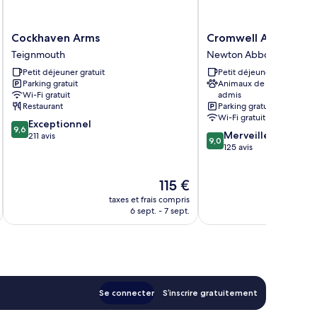
Cockhaven
Cromwell
Cockhaven Arms
Cromwell Arms
Arms
Arms
Teignmouth
Newton Abbot
Teignmouth
Newton
Petit déjeuner gratuit
Petit déjeuner gratuit
Abbot
Parking gratuit
Animaux de compagnie
Wi-Fi gratuit
admis
Restaurant
Parking gratuit
Wi-Fi gratuit
9.6
Exceptionnel
9,6
9.0
Merveilleux
sur
211 avis
9,0
sur
125 avis
10,
10,
Exceptionnel,
Merveilleux,
211 avis
Le
115 €
125 avis
nouveau
taxes et frais compris
tax
prix
6 sept. - 7 sept.
est
de
115 €
Se connecter
S’inscrire gratuitement