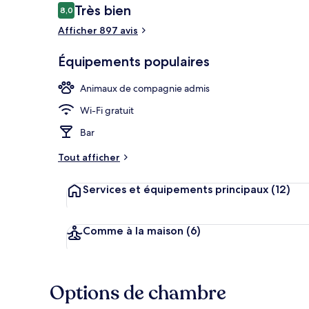
Avis
Très bien
8,0
8,0 sur 10
voyageurs
Afficher 897 avis
Restauration
Équipements populaires
Animaux de compagnie admis
Wi-Fi gratuit
Bar
Tout afficher
Services et équipements principaux
(12)
Comme à la maison
(6)
Options de chambre