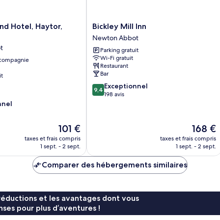
Bickley
d Hotel, Haytor,
Bickley Mill Inn
Mill
Newton Abbot
Inn
t
Parking gratuit
Newton
Wi-Fi gratuit
 compagnie
Abbot
Restaurant
Bar
it
9.4
Exceptionnel
9,4
sur
198 avis
10,
nnel
Exceptionnel,
198 avis
Le
Le
101 €
168 €
nouveau
nouveau
taxes et frais compris
taxes et frais compris
prix
prix
1 sept. - 2 sept.
1 sept. - 2 sept.
est
est
de
de
Comparer des hébergements similaires
101 €
168 €
réductions et les avantages dont vous
ses pour plus d’aventures !