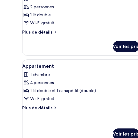
ce
lits
2 personnes
jumeaux
type
1 lit double
de
Wi-Fi gratuit
chambre :
Chambre
Plus
Plus de détails
Double
de
détails
Standard
Voir les pri
sur
le
type
Afficher
Une chambre d’hôtel avec un gr
4
de
Appartement
toutes
chambre
1 chambre
Chambre
les
Double
4 personnes
photos
Standard
pour
1 lit double et 1 canapé-lit (double)
ce
Wi-Fi gratuit
type
Plus
Plus de détails
de
de
chambre :
détails
sur
Appartement
le
Voir les pri
type