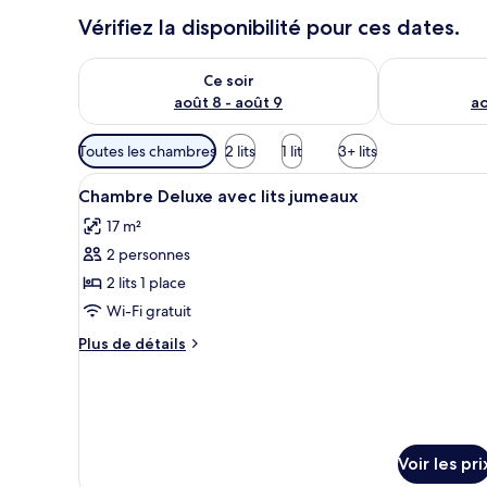
Vérifiez la disponibilité pour ces dates.
Vérifier la disponibilité pour ce soir août 8 - août 9
Vérifier la di
Ce soir
août 8 - août 9
ao
Filtres
Toutes les chambres
2 lits
1 lit
3+ lits
disponibles
Afficher
Une chambre d’hôtel avec un gr
pour
5
Chambre Deluxe avec lits jumeaux
toutes
les
17 m²
les
chambres
2 personnes
photos
pour
2 lits 1 place
ce
Wi-Fi gratuit
type
Plus
Plus de détails
de
de
chambre :
détails
sur
Chambre
le
Deluxe
type
avec
de
Voir les pri
chambre
lits