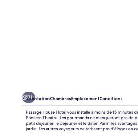
House
Hotel
71+
Présentation
Chambres
Emplacement
Conditions
Passage House Hotel vous installe à moins de 15 minutes d
Princess Theatre. Les gourmands ne manqueront pas de pass
petit déjeuner, le déjeuner et le dîner. Parmi les avantages
jardin. Les autres voyageurs ne tarissent pas d'éloges en 