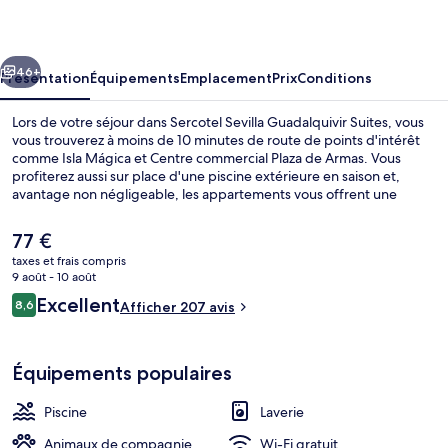
Guadalquivir
Suites
cédent
Suivant
46+
Présentation
Équipements
Emplacement
Prix
Conditions
Lors de votre séjour dans Sercotel Sevilla Guadalquivir Suites, vous
vous trouverez à moins de 10 minutes de route de points d'intérêt
comme Isla Mágica et Centre commercial Plaza de Armas. Vous
profiterez aussi sur place d'une piscine extérieure en saison et,
avantage non négligeable, les appartements vous offrent une
télévision à écran plat et un pommeau de douche à « effet pluie ».
Les autres voyageurs ne disent que du bien en ce qui concerne le
Le
77 €
personnel attentionné.
prix
taxes et frais compris
actuel
9 août - 10 août
Piscine extérieure (ouverte en saison)
est
Avis
Excellent
8,6
Afficher 207 avis
de
8,6 sur 10
voyageurs
77 €.
Équipements populaires
Piscine
Laverie
Animaux de compagnie
Wi-Fi gratuit