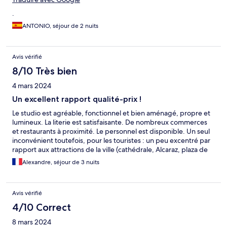
.
ANTONIO, séjour de 2 nuits
Avis vérifié
8/10 Très bien
4 mars 2024
Un excellent rapport qualité-prix !
Le studio est agréable, fonctionnel et bien aménagé, propre et
lumineux. La literie est satisfaisante. De nombreux commerces
et restaurants à proximité. Le personnel est disponible. Un seul
inconvénient toutefois, pour les touristes : un peu excentré par
rapport aux attractions de la ville (cathédrale, Alcaraz, plaza de
Espana). Prévoir 25 à 40mn de marche. J’ai passé malgré tout un
Alexandre, séjour de 3 nuits
très bon séjour (3 nuits), pour un tarif raisonnable et attractif.
Avis vérifié
4/10 Correct
8 mars 2024