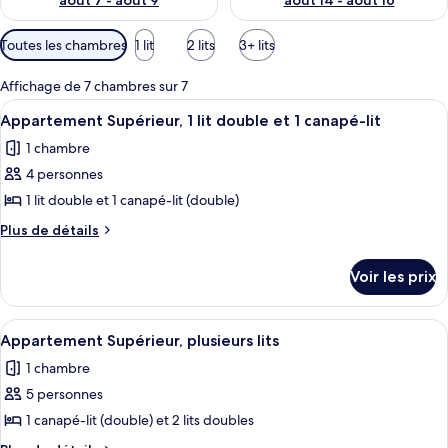
août 7 - août 9
août 14 - août 16
Filtres
Toutes les chambres
1 lit
2 lits
3+ lits
disponibles
pour
Affichage de 7 chambres sur 7
les
Afficher
Une chambre avec un grand lit, une t
7
Appartement Supérieur, 1 lit double et 1 canapé-lit
chambres
toutes
1 chambre
les
4 personnes
photos
pour
1 lit double et 1 canapé-lit (double)
ce
Plus
Plus de détails
type
de
détails
de
Voir les prix
sur
chambre :
le
Appartement
type
Afficher
Un salon moderne comprenant un canapé
11
Supérieur,
de
Appartement Supérieur, plusieurs lits
toutes
chambre
1
1 chambre
Appartement
les
lit
Supérieur,
5 personnes
photos
double
1
pour
1 canapé-lit (double) et 2 lits doubles
lit
et
ce
double