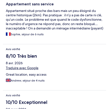
Appartement sans service
Appartement situé proche des bars mais un peu éloigné du
centre historique (2km). Pas pratique : il n’y a pas de carte ni clé,
qu’un code. Le problème est que quand le code dysfonctionne,
le numéro d’urgence ne répond pas, donc on reste bloqué…
inacceptable ! On a demandé un ménage intermédiaire (payant)
mais il n’a pas été fait … La piscine sur le toit est vraiment très
Sophie, séjour de 6 nuits
petite (taille d’une baignoire). De plus la chambre n’était pas
prête à l’arrivée alors qu’on avait prévenu que l’on arriverait tôt,
même à 15h30 la chambre n’était toujours pas faite. Manque de
Avis vérifié
professionnalisme . Nous ne recommandons pas …
8/10 Très bien
8 avr. 2026
Traduire avec Google
Great location, easy access
Andrew, séjour de 4 nuits
Avis vérifié
10/10 Exceptionnel