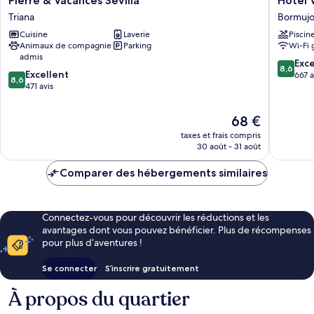
Pierre & Vacances Sevilla
Hotel 
&
Vértice
Triana
Bormujo
Vacances
Aljarafe
Cuisine
Laverie
Piscin
Sevilla
Bormujo
Animaux de compagnie
Parking
Wi-Fi 
Triana
admis
8.6
Exce
8,6
8.6
Excellent
sur
667 a
8,6
sur
471 avis
10,
10,
Excellen
Excellent,
667 avis
Le
68 €
471 avis
nouveau
taxes et frais compris
prix
30 août - 31 août
est
de
Comparer des hébergements similaires
68 €
Connectez-vous pour découvrir les réductions et les
avantages dont vous pouvez bénéficier. Plus de récompenses
pour plus d’aventures !
Se connecter
S’inscrire gratuitement
À propos du quartier