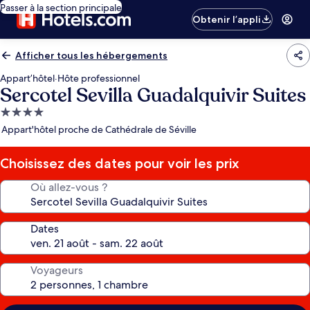
Passer à la section principale
Obtenir l’appli
Afficher tous les hébergements
Appart’hôtel
·
Hôte professionnel
Sercotel Sevilla Guadalquivir Suites
Hébergement
4.0 étoiles
Appart'hôtel proche de Cathédrale de Séville
Choisissez des dates pour voir les prix
Où allez-vous ?
Dates
Voyageurs