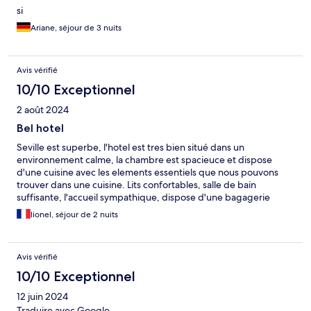
si
Ariane, séjour de 3 nuits
Avis vérifié
10/10 Exceptionnel
2 août 2024
Bel hotel
Seville est superbe, l'hotel est tres bien situé dans un
environnement calme, la chambre est spacieuce et dispose
d'une cuisine avec les elements essentiels que nous pouvons
trouver dans une cuisine. Lits confortables, salle de bain
suffisante, l'accueil sympathique, dispose d'une bagagerie
jusqu'à 16h30. Petit bémol : la piscine est trop petite, 6 dans la
lionel, séjour de 2 nuits
piscine est le maximum
Avis vérifié
10/10 Exceptionnel
12 juin 2024
Traduire avec Google