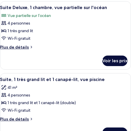
type
de
Afficher
Une chambre d’hôtel avec un lit, une 
très
4
de
Suite Deluxe, 1 chambre, vue partielle sur l'océan
mer
toutes
chambre
grand
Vue partielle sur l’océan
Suite,
les
lit,
1
4 personnes
photos
vue
très
pour
1 très grand lit
partielle
grand
ce
lit,
Wi-Fi gratuit
sur
vue
type
l'océan
Plus
Plus de détails
partielle
de
de
sur
chambre :
détails
l'océan
Voir les prix
sur
Suite
le
Deluxe,
type
Afficher
Une chambre d’hôtel moderne dotée d’un
1
3
de
Suite, 1 très grand lit et 1 canapé-lit, vue piscine
toutes
chambre
chambre,
41 m²
Suite
les
vue
Deluxe,
4 personnes
photos
partielle
1
pour
1 très grand lit et 1 canapé-lit (double)
sur
chambre,
ce
vue
Wi-Fi gratuit
l'océan
partielle
type
Plus
Plus de détails
sur
de
de
l'océan
chambre :
détails