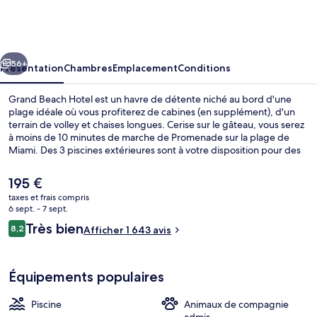
Beach
Hotel
cédent
Suivant
56+
Présentation
Chambres
Emplacement
Conditions
Grand Beach Hotel est un havre de détente niché au bord d'une
plage idéale où vous profiterez de cabines (en supplément), d'un
terrain de volley et chaises longues. Cerise sur le gâteau, vous serez
à moins de 10 minutes de marche de Promenade sur la plage de
Miami. Des 3 piscines extérieures sont à votre disposition pour des
moments agréables, et pour toujours plus de détente, une salle de
fitness ouverte 24 h/24 et 2 des bains à remous sont à votre
Le
195 €
disposition. L'établissement Chez Gaston sert le petit déjeuner, le
prix
taxes et frais compris
déjeuner et le dîner. Parmi les autres petits avantages de cet
actuel
6 sept. - 7 sept.
hébergement figurent 2 bars/lounges, un bar en bord de piscine et
est
Avis
un snack-bar/une épicerie fine. Les autres voyageurs adorent la
Très bien
8,2
Afficher 1 643 avis
de
8,2 sur 10
piscine rafraîchissante et le personnel attentionné.
voyageurs
195 €.
Équipements populaires
Piscine
Animaux de compagnie