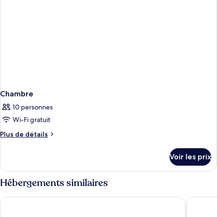
Chambre
10 personnes
Wi-Fi gratuit
Plus
Plus de détails
de
détails
Voir les prix
sur
le
type
Hébergements similaires
de
chambre
Eden Roc Miami Beach
Grand Be
Chambre