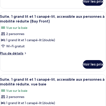
Voir les prix
sur
Suite,
le
1
type
Afficher
Une chambre d’hôtel moderne dotée d’un
très
3
de
Suite, 1 grand lit et 1 canapé-lit, accessible aux personnes à
toutes
chambre
grand
mobilité réduite (Bay Front)
Suite,
les
lit
Vue sur la baie
1
photos
et
très
2 personnes
pour
1
grand
1 grand lit et 1 canapé-lit (double)
ce
lit
canapé-
et
type
Wi-Fi gratuit
lit,
1
de
vue
Plus
Plus de détails
canapé-
chambre :
de
lit,
piscine
détails
Suite,
vue
Voir les prix
sur
piscine
1
le
grand
type
Afficher
Une chambre d’hôtel moderne dotée d’un
11
lit
de
Suite, 1 grand lit et 1 canapé-lit, accessible aux personnes à
toutes
chambre
et
mobilité réduite, vue baie
Suite,
les
1
Vue sur la baie
1
photos
canapé-
grand
2 personnes
pour
lit
lit,
1 grand lit et 1 canapé-lit (double)
ce
et