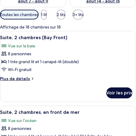
août 7 - août 9
août 14 - août 16
Filtres
Toutes les chambres
1 lit
2 lits
3+ lits
disponibles
pour
Affichage de 18 chambres sur 18
les
Afficher
Une chambre d’hôtel moderne dotée d’un
2
Suite, 2 chambres (Bay Front)
chambres
toutes
Vue sur la baie
les
8 personnes
photos
pour
1 très grand lit et 1 canapé-lit (double)
ce
Wi-Fi gratuit
type
Plus
Plus de détails
de
de
chambre :
détails
Voir les prix
sur
Suite,
le
2
type
Afficher
Une chambre d’hôtel moderne avec un g
chambres
4
de
Suite, 2 chambres, en front de mer
toutes
chambre
(Bay
Vue sur l’océan
Suite,
les
Front)
2
8 personnes
photos
chambres