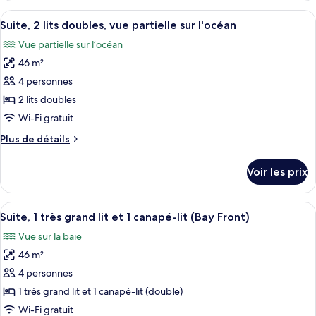
lits
type
Afficher
Une chambre d’hôtel moderne et minima
doubles,
4
de
Suite, 2 lits doubles, vue partielle sur l'océan
toutes
en
chambre
Vue partielle sur l’océan
Suite,
les
front
2
46 m²
photos
de
lits
pour
4 personnes
mer
doubles,
ce
en
2 lits doubles
front
type
Wi-Fi gratuit
de
de
mer
Plus
Plus de détails
chambre :
de
Suite,
détails
Voir les prix
sur
2
le
lits
type
Afficher
Une chambre d’hôtel moderne dotée d’un
doubles,
6
de
Suite, 1 très grand lit et 1 canapé-lit (Bay Front)
toutes
vue
chambre
Vue sur la baie
Suite,
les
partielle
2
46 m²
photos
sur
lits
pour
4 personnes
l'océan
doubles,
ce
vue
1 très grand lit et 1 canapé-lit (double)
partielle
type
Wi-Fi gratuit
sur