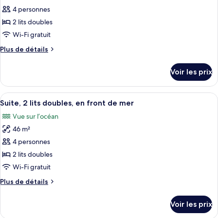
les
Front)
plusieurs
4 personnes
photos
lits
pour
2 lits doubles
(Bay
ce
Front)
Wi-Fi gratuit
type
Plus
Plus de détails
de
de
chambre :
détails
Voir les prix
sur
Suite,
le
2
type
Afficher
Une table blanche, des chaises et un p
lits
5
de
Suite, 2 lits doubles, en front de mer
toutes
chambre
doubles,
Vue sur l’océan
Suite,
les
vue
2
46 m²
photos
baie
lits
pour
4 personnes
doubles,
ce
vue
2 lits doubles
baie
type
Wi-Fi gratuit
de
Plus
Plus de détails
chambre :
de
Suite,
détails
Voir les prix
sur
2
le