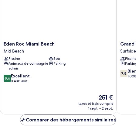
Eden
Grand
Eden Roc Miami Beach
Grand 
Roc
Beach
Mid Beach
Surfside
Miami
Hotel
Piscine
Spa
Piscin
Beach
Surfside
Animaux de compagnie
Parking
Parkin
Mid
Surfside
admis
Beach
7.8
Bie
7,8
8.6
Excellent
sur
1 008
8,6
sur
3 430 avis
10,
10,
Bien,
Excellent,
1 008 av
Le
251 €
3 430 avis
nouveau
taxes et frais compris
prix
1 sept. - 2 sept.
est
de
Comparer des hébergements similaires
251 €