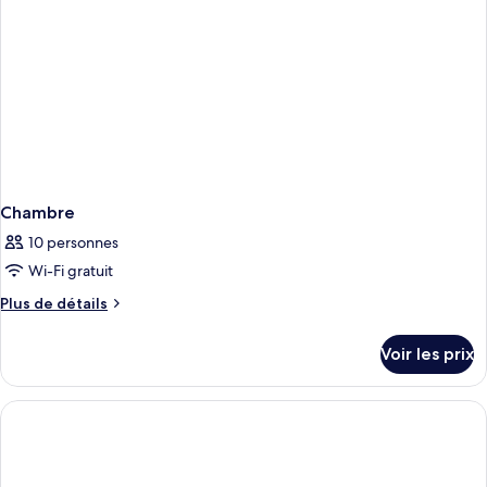
Chambre
10 personnes
Wi-Fi gratuit
Plus
Plus de détails
de
détails
Voir les prix
sur
le
type
de
chambre
Chambre