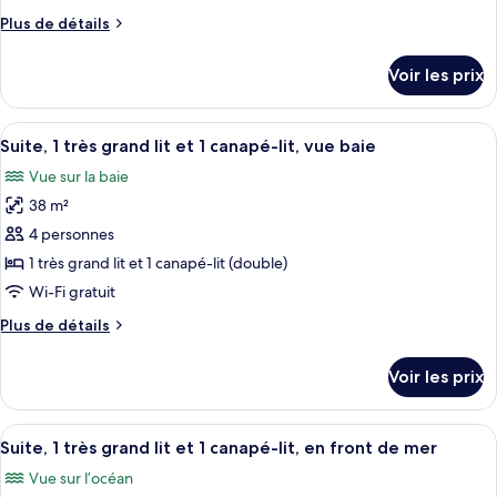
de
l'océan
Plus
Plus de détails
chambre :
de
Suite,
détails
Voir les prix
sur
1
le
très
type
Afficher
Une chambre d’hôtel moderne dotée d’un
grand
5
de
Suite, 1 très grand lit et 1 canapé-lit, vue baie
toutes
lit
chambre
Vue sur la baie
Suite,
les
et
1
38 m²
photos
1
très
pour
4 personnes
canapé-
grand
ce
lit
lit
1 très grand lit et 1 canapé-lit (double)
et
type
(Bay
Wi-Fi gratuit
1
de
Front)
canapé-
Plus
Plus de détails
chambre :
lit
de
Suite,
(Bay
détails
Voir les prix
Front)
sur
1
le
très
type
Afficher
Un salon moderne avec un canapé, une 
grand
5
de
Suite, 1 très grand lit et 1 canapé-lit, en front de mer
toutes
lit
chambre
Vue sur l’océan
Suite,
les
et