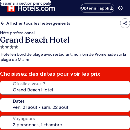
Passer à la section principale
Obtenir l’appli
Afficher tous les hébergements
Hôte professionnel
Grand Beach Hotel
Hébergement
4.0 étoiles
Hôtel en bord de plage avec restaurant, non loin de Promenade sur la
plage de Miami
Choisissez des dates pour voir les prix
Où allez-vous ?
Dates
Voyageurs