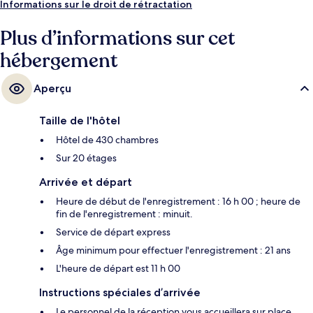
petits avantages de cet hébergement figurent 2 bars/lounges, un bar
Informations sur le droit de rétractation
en bord de piscine et un snack-bar/une épicerie fine. Les autres
voyageurs adorent la piscine rafraîchissante et le personnel attentionné.
Plus d’informations sur cet
hébergement
Aperçu
Taille de l'hôtel
Hôtel de 430 chambres
Sur 20 étages
Arrivée et départ
Heure de début de l'enregistrement : 16 h 00 ; heure de
fin de l'enregistrement : minuit.
Service de départ express
Âge minimum pour effectuer l'enregistrement : 21 ans
L'heure de départ est 11 h 00
Instructions spéciales d’arrivée
Le personnel de la réception vous accueillera sur place.