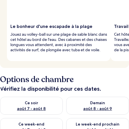
Le bonheur d'une escapade à la plage
Travail
Jouez au volley-ball sur une plage de sable blanc dans
Cet hôtel
cet hôtel au bord de l'eau. Des cabanes et des chaises
Travaill
longues vous attendent, avec à proximité des
vous ave
activités de surf, de plongée avec tuba et de voile.
de la pi
Options de chambre
Vérifiez la disponibilité pour ces dates.
Vérifier la disponibilité pour ce soir août 7 - août 8
Vérifier la disponibilité pour 
Ce soir
Demain
août 7 - août 8
août 8 - août 9
Vérifier la disponibilité pour ce week-end août 7 - août 9
Vérifier la disponibilité pour 
Ce week-end
Le week-end prochain