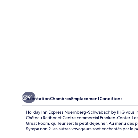
Inn
Express
Nuernberg-
Schwabach
by
IHG
91+
Présentation
Chambres
Emplacement
Conditions
Holiday Inn Express Nuernberg-Schwabach by IHG vous ins
Château Ratibor et Centre commercial Franken-Center. Le
Great Room, qui leur sert le petit déjeuner. Au menu des pet
Sympa non ? Les autres voyageurs sont enchantés par le pe