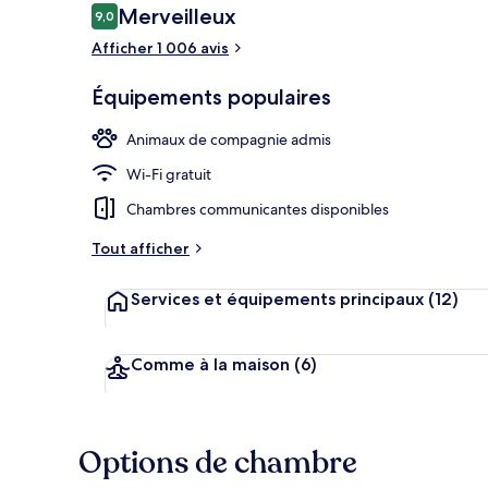
Avis
Merveilleux
9,0
9,0 sur 10
voyageurs
Afficher 1 006 avis
Petit déjeune
Équipements populaires
Animaux de compagnie admis
Wi-Fi gratuit
Chambres communicantes disponibles
Tout afficher
Services et équipements principaux
(12)
Comme à la maison
(6)
Options de chambre