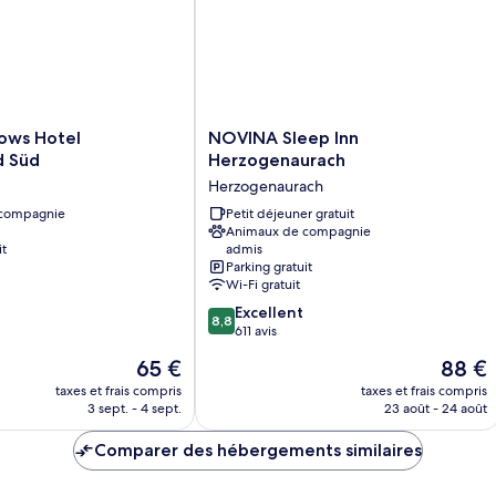
NOVINA
lows Hotel
NOVINA Sleep Inn
Sleep
d Süd
Herzogenaurach
Inn
Herzogenaurach
Herzogenaurach
 compagnie
Herzogenaurach
Petit déjeuner gratuit
Animaux de compagnie
it
admis
Parking gratuit
Wi-Fi gratuit
8.8
Excellent
8,8
sur
611 avis
10,
Le
Le
65 €
88 €
Excellent,
nouveau
nouvea
611 avis
taxes et frais compris
taxes et frais compris
prix
prix
3 sept. - 4 sept.
23 août - 24 août
est
est
de
de
Comparer des hébergements similaires
65 €
88 €