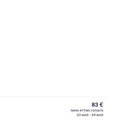
Chambre Standard, 1 grand lit et 1 can
éateur
Le
83 €
prix
taxes et frais compris
actuel
23 août - 24 août
e)
Extérieur
est
de