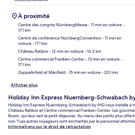
À proximité
Centre des congrès NürnbergMesse
- 11 min en voiture
-
17.1 km
Centre de conférence NürnbergConvention
- 11 min en
Car
voiture
- 17.1 km
Château Ratibor
- 12 min en voiture
- 16.2 km
Centre commercial Franken-Center
- 13 min en voiture
-
17.1 km
Zeppelinfeld et Märzfeld
- 15 min en voiture
- 20.1 km
Afficher plus
Holiday Inn Express Nuernberg-Schwabach b
Holiday Inn Express Nuernberg-Schwabach by IHG vous installe à m
Château Ratibor et Centre commercial Franken-Center. Les gourman
Room, qui leur sert le petit déjeuner. Au menu des petits plus offert
non ? Les autres voyageurs sont enchantés par le personnel attentio
Informations sur le droit de rétractation