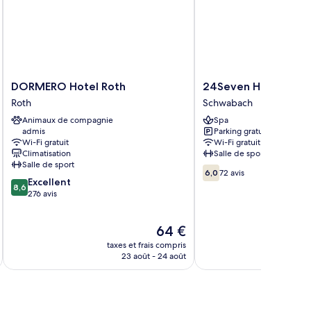
DORMERO
24Seven
DORMERO Hotel Roth
24Seven Hotel Sch
Hotel
Hotel
Roth
Schwabach
Roth
Schwabach
Animaux de compagnie
Spa
Roth
Schwabach
admis
Parking gratuit
Wi-Fi gratuit
Wi-Fi gratuit
Climatisation
Salle de sport
Salle de sport
6.0
6,0
72 avis
8.6
Excellent
sur
8,6
sur
276 avis
10,
10,
72 avis
Excellent,
Le
64 €
276 avis
u
nouveau
taxes et frais compris
tax
prix
23 août - 24 août
est
de
64 €