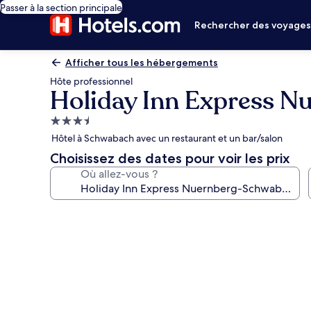
Passer à la section principale
Rechercher des voyage
Afficher tous les hébergements
Hôte professionnel
Holiday Inn Express 
Hébergement
3.5 étoiles
Hôtel à Schwabach avec un restaurant et un bar/salon
Choisissez des dates pour voir les prix
Où allez-vous ?
Galerie
photos
de
l’hébergement
Holiday