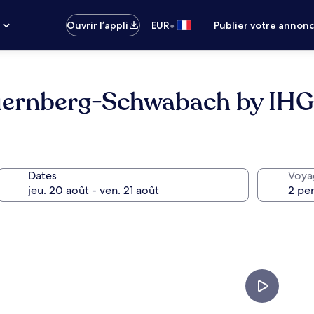
•
s
Ouvrir l’appli
EUR
Publier votre annon
Nuernberg-Schwabach by IHG
Dates
Voya