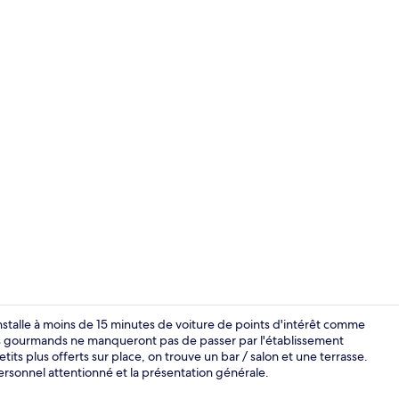
Vidéo du cr
talle à moins de 15 minutes de voiture de points d'intérêt comme
s gourmands ne manqueront pas de passer par l'établissement
its plus offerts sur place, on trouve un bar / salon et une terrasse.
Bar (sur plac
rsonnel attentionné et la présentation générale.