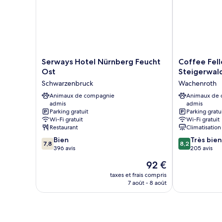
Serways
Coffee
Serways Hotel Nürnberg Feucht
Coffee Fel
Hotel
Fellows
Ost
Steigerwal
Nürnberg
Hotel
Schwarzenbruck
Wachenroth
Feucht
Steigerwald
Ost
Animaux de compagnie
Süd
Animaux de
admis
admis
Schwarzenbruck
Wachenroth
Parking gratuit
Parking gratu
Wi-Fi gratuit
Wi-Fi gratuit
Restaurant
Climatisation
7.8
8.2
Bien
Très bien
7,8
8,2
sur
sur
396 avis
205 avis
10,
10,
Le
92 €
Bien,
Très
nouveau
396 avis
bien,
taxes et frais compris
prix
7 août - 8 août
205 avis
est
de
92 €