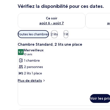
Vérifiez la disponibilité pour ces dates.
Vérifier la disponibilité pour ce soir août 6 - août 7
Vérifier la di
Ce soir
août 6 - août 7
a
Filtres
Toutes les chambres
2 lits
1 lit
disponibles
Afficher
Une salle de bain moderne avec
pour
7
Chambre Standard, 2 lits une place
toutes
les
Merveilleux
les
9,2
chambres
9,2 sur 10
(10 avis)
10 avis
photos
1 chambre
pour
2 personnes
ce
2 lits 1 place
type
Plus
de
Plus de détails
de
chambre :
détails
Chambre
sur
Standard,
le
Voir les pri
type
2
de
lits