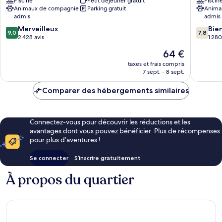
by
Piscine
Petit déjeuner gratuit
Suites
Piscin
Animaux de compagnie
Parking gratuit
Anima
Wyndham
by
admis
admis
Mesa
Wyndh
Near
Phoenix
9.0
7.8
Merveilleux
Bie
9,0
7,8
Phoenix
Mesa
sur
sur
2 428 avis
1 280
Corridor
West
10,
10,
Le
64 €
US
Fiesta
Merveilleux,
Bien,
nouveau
60
2 428 avis
1 280 avi
taxes et frais compris
prix
7 sept. - 8 sept.
est
de
Comparer des hébergements similaires
64 €
Connectez-vous pour découvrir les réductions et les
avantages dont vous pouvez bénéficier. Plus de récompenses
pour plus d’aventures !
Se connecter
S’inscrire gratuitement
À propos du quartier