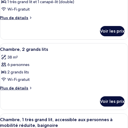
pour
1 très grand lit et 1 canapé-lit (double)
Beds,
ce
Accessible
Wi-Fi gratuit
type
Plus
Plus de détails
de
de
chambre :
détails
Voir les prix
sur
Chambre,
le
1
type
Afficher
Une chambre d’hôtel avec deux lits, un
très
4
de
Chambre, 2 grands lits
toutes
chambre
grand
38 m²
Chambre,
les
lit
1
6 personnes
photos
et
très
pour
2 grands lits
1
grand
ce
lit
Wi-Fi gratuit
canapé-
et
type
lit
Plus
Plus de détails
1
de
de
(with
canapé-
chambre :
détails
lit
Shower)
Voir les prix
sur
Chambre,
(with
le
Shower)
2
type
Afficher
Une chambre d’hôtel avec un lit, un ca
grands
4
de
Chambre, 1 très grand lit, accessible aux personnes à
toutes
chambre
lits
mobilité réduite, baignoire