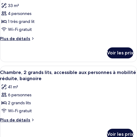
Chambre,
les
33 m²
2
photos
grands
4 personnes
pour
lits
1 très grand lit
ce
type
Wi-Fi gratuit
de
Plus
Plus de détails
chambre :
de
détails
Chambre,
Voir les prix
sur
1
le
très
type
Afficher
Une chambre d’hôtel avec deux lits, un
4
grand
de
Chambre, 2 grands lits, accessible aux personnes à mobilité
toutes
chambre
lit,
réduite, baignoire
Chambre,
les
accessible
41 m²
1
photos
aux
très
6 personnes
pour
grand
personnes
2 grands lits
ce
lit,
à
accessible
type
Wi-Fi gratuit
mobilité
aux
de
Plus
Plus de détails
réduite,
personnes
chambre :
de
à
baignoire
détails
Chambre,
mobilité
Voir les prix
sur