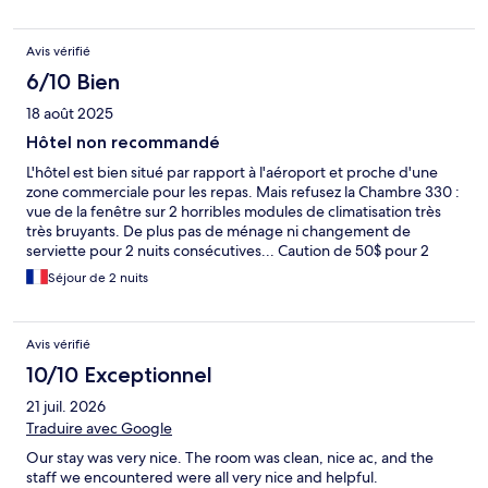
Avis vérifié
6/10 Bien
18 août 2025
Hôtel non recommandé
L'hôtel est bien situé par rapport à l'aéroport et proche d'une
zone commerciale pour les repas. Mais refusez la Chambre 330 :
vue de la fenêtre sur 2 horribles modules de climatisation très
très bruyants. De plus pas de ménage ni changement de
serviette pour 2 nuits consécutives... Caution de 50$ pour 2
nuits recréditée sur notre carte plie poil 1 mois après la 1ere nuit
Séjour de 2 nuits
passée à Phoenix !! Très pratique qd on est déjà rentré en
France ! C'est le seul hôtel qui ne nous a pas rendu la caution
sous 3/4 jours sur plus de 10 hôtels différents lors de notre
Avis vérifié
séjour dans l'ouest américain (on nous avait dit lors du check out
qu'on le récupérerait sous 7 à 10 jours - ce qui est déjà en soi très
10/10 Exceptionnel
long...). Aucun souci avec d'autres hôtels de cette chaine dans
21 juil. 2026
d'autres villes...
Traduire avec Google
Our stay was very nice. The room was clean, nice ac, and the
staff we encountered were all very nice and helpful.