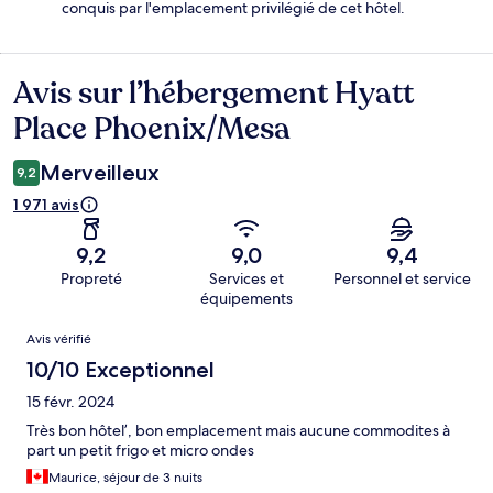
conquis par l'emplacement privilégié de cet hôtel.
Avis sur l’hébergement Hyatt
Avis
Place Phoenix/Mesa
Merveilleux
9,2
1 971 avis
9,2
9,0
9,4
Propreté
Services et
Personnel et service
équipements
Avis
Avis vérifié
10/10 Exceptionnel
15 févr. 2024
Très bon hôtel’, bon emplacement mais aucune commodites à
part un petit frigo et micro ondes
Maurice, séjour de 3 nuits