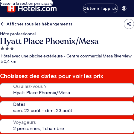
Passer à la section principale
Obtenir l’appli
Afficher tous les hébergements
Hôte professionnel
Hyatt Place Phoenix/Mesa
Hébergement
3.0 étoiles
Hôtel avec une piscine extérieure - Centre commercial Mesa Riverview
à 0,4 km
Choisissez des dates pour voir les prix
Où allez-vous ?
Dates
Voyageurs