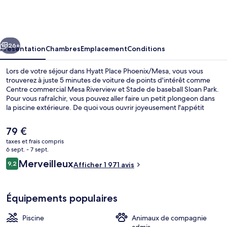
Place
Phoenix/Mesa
cédent
Suivant
26+
Présentation
Chambres
Emplacement
Conditions
Lors de votre séjour dans Hyatt Place Phoenix/Mesa, vous vous
trouverez à juste 5 minutes de voiture de points d'intérêt comme
Centre commercial Mesa Riverview et Stade de baseball Sloan Park.
Pour vous rafraîchir, vous pouvez aller faire un petit plongeon dans
la piscine extérieure. De quoi vous ouvrir joyeusement l'appétit
avant d'aller manger à l'établissement The Placery, qui vous sert le
petit déjeuner, le déjeuner et le dîner. Cet hébergement abrite un
Le
79 €
bar / salon et une salle de fitness, tandis que, petit plus pratique, les
prix
taxes et frais compris
chambres bénéficient d'un canapé-lit et d'un réfrigérateur. Les
actuel
6 sept. - 7 sept.
autres voyageurs adorent la piscine rafraîchissante et le personnel
Piscine extérieure
est
Avis
attentionné.
Merveilleux
9,2
Afficher 1 971 avis
de
9,2 sur 10
voyageurs
79 €.
Équipements populaires
Piscine
Animaux de compagnie