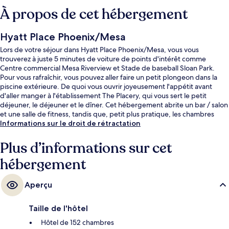
À propos de cet hébergement
Hyatt Place Phoenix/Mesa
Lors de votre séjour dans Hyatt Place Phoenix/Mesa, vous vous
trouverez à juste 5 minutes de voiture de points d'intérêt comme
Centre commercial Mesa Riverview et Stade de baseball Sloan Park.
Pour vous rafraîchir, vous pouvez aller faire un petit plongeon dans la
piscine extérieure. De quoi vous ouvrir joyeusement l'appétit avant
d'aller manger à l'établissement The Placery, qui vous sert le petit
déjeuner, le déjeuner et le dîner. Cet hébergement abrite un bar / salon
et une salle de fitness, tandis que, petit plus pratique, les chambres
bénéficient d'un canapé-lit et d'un réfrigérateur. Les autres voyageurs
Informations sur le droit de rétractation
adorent la piscine rafraîchissante et le personnel attentionné.
Plus d’informations sur cet
hébergement
Aperçu
Taille de l'hôtel
Hôtel de 152 chambres