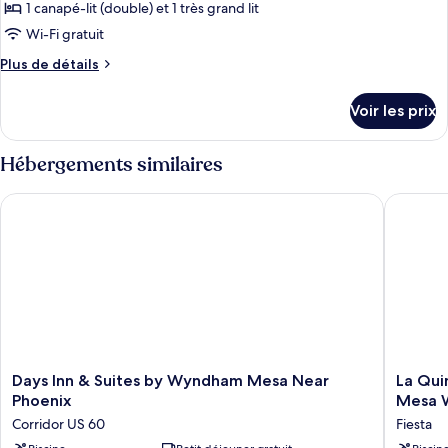
1
1 canapé-lit (double) et 1 très grand lit
photos
Accessible
King
pour
Wi-Fi gratuit
Bed,
ce
Accessible
Plus
Plus de détails
type
de
détails
de
Voir les prix
sur
chambre :
le
Room,
type
Hébergements similaires
1
de
chambre
King
Days Inn & Suites by Wyndham Mesa Near Phoenix
La Quint
Room,
Bed
1
with
King
Bed
Sofa
with
bed
Sofa
(with
bed
Shower)
(with
Shower)
Days
La
Days Inn & Suites by Wyndham Mesa Near
La Qui
Inn
Quinta
Phoenix
Mesa 
&
Inn
Corridor US 60
Fiesta
Suites
&