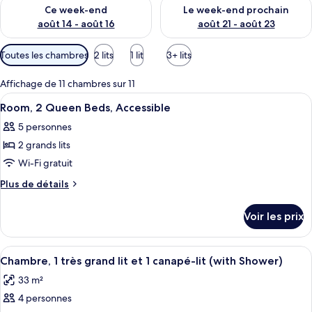
Vérifier la disponibilité pour ce week-end août 14 - août 16
Vérifier la disponibilité pour
Ce week-end
Le week-end prochain
août 14 - août 16
août 21 - août 23
Filtres
Toutes les chambres
2 lits
1 lit
3+ lits
disponibles
pour
Affichage de 11 chambres sur 11
les
Afficher
Une chambre d’hôtel équipée d’un lit, 
3
Room, 2 Queen Beds, Accessible
chambres
toutes
5 personnes
les
2 grands lits
photos
pour
Wi-Fi gratuit
ce
Plus
Plus de détails
type
de
détails
de
Voir les prix
sur
chambre :
le
Room,
type
Afficher
Une chambre d’hôtel avec un lit, un ca
4
2
de
Chambre, 1 très grand lit et 1 canapé-lit (with Shower)
toutes
chambre
Queen
33 m²
Room,
les
Beds,
2
4 personnes
photos
Accessible
Queen